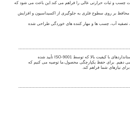
درت چسب و ثبات حرارتی عالی را فراهم می کند.این باعث می شود که
 تشکیل یک لایه محافظ بر روی سطوح فلزی به جلوگیری از اکسیداسیون و افزایش
 استفاده در مواد شوینده، تصفیه آب، چسب ها و مهار کننده های خوردگی طراحی شده
KE HUA محصولات سفارشی Sodium Metasilicate Nonahydrate را ارائه می دهد، که به عنوان Sodium Silicate 9H2O نیز شناخته می شود، با استانداردهای با کیفیت بالا که توسط ISO-9001 تأیید شده
ا را ارائه می دهیم. برای حفظ یکپارچگی محصول،ما توصیه می کنیم که