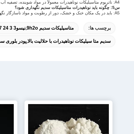
A4: ناتریوم متاسیلیکات نوناهیدرات معمولاً در مواد شوینده، تصفیه آب، سرامیک و به عنوان یک مهار کننده خوردگی استفاده می شود.
س5: چگونه باید نوناهیدرات متاسیلیکات سدیم نگهداری شود؟
A5: باید در یک مکان خنک و خشک، دور از رطوبت و مواد ناسازگار نگهداری شود تا کیفیت آن حفظ شود.
برچسب ها:
متاسیلیکات سدیم 9h2o,نيسو3 9h2o,cas 13517 24 3
سدیم متا سیلیکات نوناهیدرات با حلالیت بالا,پودر بلوری سفید سیلیکات سدیم H2O