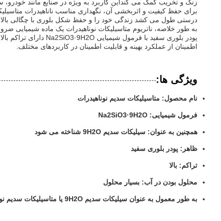
زنگ و تخریب کمک می کنداین کاربرد به ویژه در صنایع مانند خودرو،
برای حفظ کیفیت و اثربخشی آن، نگهداری مناسب ناناهیدرات متاسیلیک
درستی طول می کشد زندگی خود را و حفظ شکل بلوری با چگالی بالا.
به طور خلاصه، ناتریوم متاسیلیکات نوناهیدرات یک ماده شیمیایی ضرو
پودر بلوری سفید با 
اطمینان از عملکرد بهینه و قابلیت اطمینان در کاربردهای مختلف.
ویژگی ها:
نام محصول: متاسیلیکات سدیم نوناهیدرات
فرمول شیمیایی: Na2SiO3·9H2O
همچنین به عنوان: سیلیکات سدیم 9H2O شناخته می شود
ظاهر: پودر بلوری سفید
تراکم: بالا
محلول بودن در آب: بسیار محلول
به طور معمول به عنوان سیلیکات سدیم 9H2O یا متاسیلیکات سدیم نوناهیدرات شناخته می شود