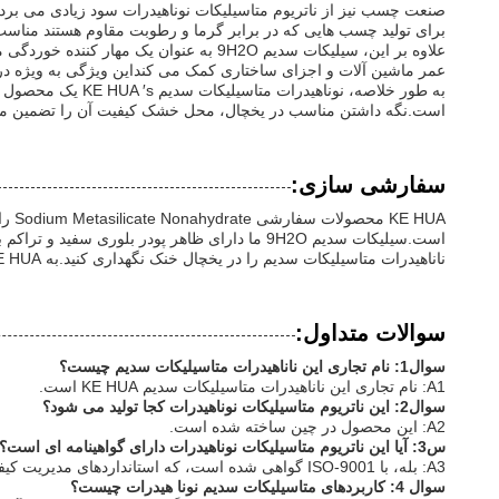
صنعت چسب نیز از ناتریوم متاسیلیکات نوناهیدرات سود زیادی می برد
برای تولید چسب هایی که در برابر گرما و رطوبت مقاوم هستند مناسب 
علاوه بر این، سیلیکات سدیم 9H2O به ع
عمر ماشین آلات و اجزای ساختاری کمک می کنداین ویژگی به ویژه در 
به طور خلاصه، نو
است.نگه داشتن مناسب در یخچال، محل خشک کیفیت آن را تضمین می کن
سفارشی سازی:
است.سیلیکات سدیم 9H2O ما دارای ظاهر پودر بلو
ناناهیدرات متاسیلیکات سدیم را در یخچال خنک نگهداری کنید.به KE HUA اعتماد کنید تا راه حل های قابل اعتماد و سفارشی سدیم سیلیکات 9H2O را برای نیازهای شما فراهم کند.
سوالات متداول:
سوال1: نام تجاری این ناناهیدرات متاسیلیکات سدیم چیست؟
A1: نام تجاری این ناناهیدرات متاسیلیکات سدیم KE HUA است.
سوال2: این ناتریوم متاسیلیکات نوناهیدرات کجا تولید می شود؟
A2: این محصول در چین ساخته شده است.
س3: آیا این ناتریوم متاسیلیکات نوناهیدرات دارای گواهینامه ای است؟
A3: بله، با ISO-9001 گواهی شده است، که استانداردهای مدیریت کیفیت را تضمین می کند.
سوال 4: کاربردهای متاسیلیکات سدیم نونا هیدرات چیست؟