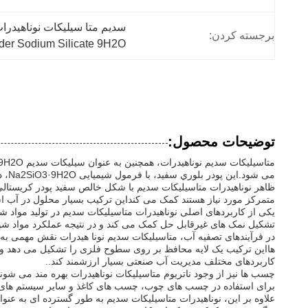
سدیم متا سیلیکات نوناهیدرات با حلالیت 
برجسته کردن:
wder Sodium Silicate 9H2O
توضیحات محصول:
می شود.اين پودر بلوري سفيد، با فرمول شیمیایی Na2SiO3·9H2O، دارای تراکم بالایی است و به دلیل ماهیت قلیایی قوی آن ارزشمند است، که آن را به یک ماده ضروری در بسیاری از فرآیندهای تولید تبدیل می کند.
ظاهر نوناهیدرات متاسیلیکات سدیم با شکل خالص سفید پودر کریستال
متمرکز مورد نیاز هستند کمک می کنداین ترکیب بسیار محلول در آب ا
یکی از کاربردهای اصلی نوناهیدرات متاسیلیکات سدیم در تولید مواد شو
تشکیل نمک های غیرقابل حل کمک می کند و در نتیجه عملکرد مواد شوینده را افزایش می دهد.این باعث
هااین ترکیب یک لایه محافظ بر روی سطوح فلزی را تشکیل می دهد و 
کاربردهای مختلف مدیریت آب صنعتی بسیار ارزشمند کند..
چسب ها نیز از وجود ناتریوم متاسیلیکات نوناهیدرات بهره مند می شوند
برای استفاده در چسب های چوب، چسب های کاغذ و سایر سیستم های چ
علاوه بر این، نوناهیدرات متاسیلیکات سدیم به طور گسترده ای به عن