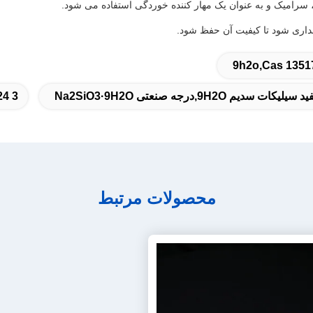
9,درجه صنعتی Na2SiO3·9H2O
24 3
محصولات مرتبط