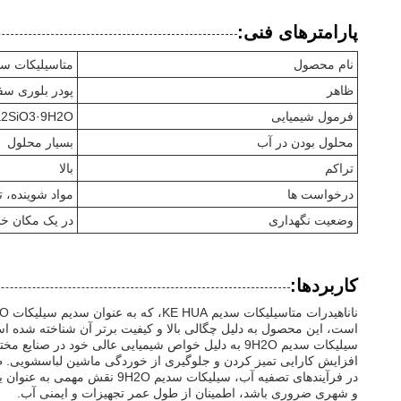
پارامترهای فنی:
نام محصول
متاسیلیکات سد
ظاهر
پودر بلوری سف
فرمول شیمیایی
2SiO3·9H2O
محلول بودن در آب
بسیار محلول
تراکم
بالا
درخواست ها
مواد شوینده، 
وضعیت نگهداری
در یک مکان خن
کاربردها:
است، این محصول به دلیل چگالی بالا و کیفیت برتر آن شناخته شده 
افزایش کارایی تمیز کردن و جلوگیری از خوردگی ماشین لباسشویی. ط
در فرآیندهای تصفیه آب، سیل
و شهری ضروری باشد، اطمینان از طول عمر تجهیزات و ایمنی آب.