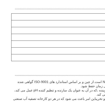
ناناهیدرات متاسیلیکات سدیم KE HUA، که به عنوان سدیم سیلیکات 9H2O نیز شناخته می شود، یک ترکیب شیمیایی متنوع با فرمول Na2SiO3·9H2O است.از چین و بر اساس استاندارد های ISO-9001 گواهی شده
ل زمان حفظ شود.
سیلیکات سدیم 9H2O به دلیل خواص شیمیایی عالی خود در صنایع مختلف کاربرد گسترده ای دارد. یکی از کاربردهای اصلی در فرمول سازی مواد شوینده ،که در آن به عنوان یک سازنده و تنظیم کننده pH عمل می کند،
 کند.
وح فلزی از زنگ و تخریباین امر باعث می شود که در هر دو کارخانه تصفیه آب صنعتی