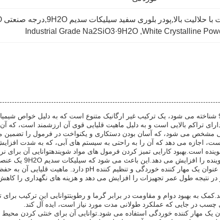
بالا,پودر بلوری سفید سیلیکات سدیم 9H2O,درجه صنعتی Na2SiO3·9H2O
Industrial Grade Na2SiO3·9H2O
, 
White Crystalline Po
متاسیلیکات سدیم نوناهیدرات، همچنین به عنوان سیلیکات سدیم 9H2O شناخته می شود، یک ترکیب غیر ارگانیک متن
ی مشخص می شود، که آسان بودن دستکاری و یکنواخت در فرمول را تضمین می ک
ست، اجازه می دهد که آن را به راحتی به سیستم های آبی، که به شدت افزای
ینده است.بهبود کارایی تمیز کردن فرمول های مواد شویندهتوانایی آن برای نر
 می شود که سیلیکات سدیم 9H2O یک عنصر ضروری در مواد تمیز کننده خانگی و صنعتی باشد..
در نتیجه طول عمر تجهیزات را افزایش می دهد و هزینه های نگهداری را کاه
.کمک به بهبود دوام و مقاومت در برابر گرما و رطوبتتوانایی این ترکیب برای
سب در جایی که عملکرد طولانی مدت مورد نیاز است، ایده آل کند.
وان یک مهار کننده خوردگی استفاده می شود.توانایی آن برای خنثی کردن محی