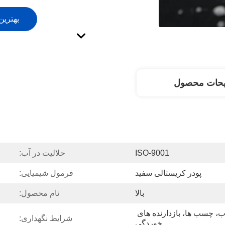
بهترین
یحات محصول
ISO-9001
حلالیت در آب:
پودر کریستالی سفید
فرمول شیمیایی:
بالا
نام محصول:
مواد شوینده، تصفیه آب، چسب ها، بازدارنده های 
شرایط نگهداری:
خوردگی