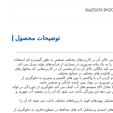
, 
توضیحات محصول
وع است که به دلیل خواص شیمیایی عالی آن در کاربردهای مختلف صنعتی به طور گسترده ای استفاده
ند.چگالی بالای آن به اثربخشی آن در کاربردهایی که محلول های
ش قابلیت های مختلف در صنایع مختلف.
م کردن آب با واکنش با یون های کلسیم و منیزیم به جلوگیری از
در فرآیندهای تصفیه آب، متاسیلیکات سدیم نونا هیدرات نقش مهمی به عنوان یک مهار کننده خوردگی و تنظیم کننده pH دارد. ماهیت قلیایی آن به حفظ تعادل pH سیستم های آب کمک می کند.جلوگیری از خوردگی در لوله
ش می دهد.این ویژگی باعث می شود که آن را در تصفیه آب شهری و
 تشکیل پیوندهای قوی با زیربناهای مختلف باعث می شود که آن را
ط های اسیدی و تشکیل لایه های محافظ در سطوح فلزی به جلوگیری از