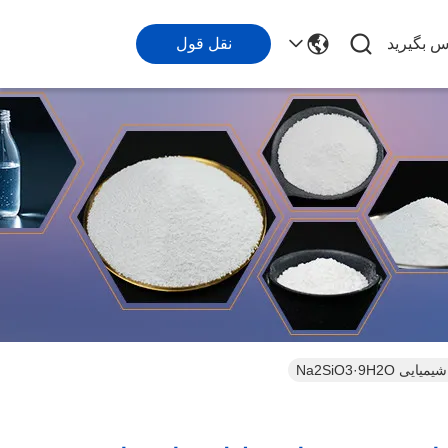
اس بگیرید
نقل قول
Na2SiO3·9