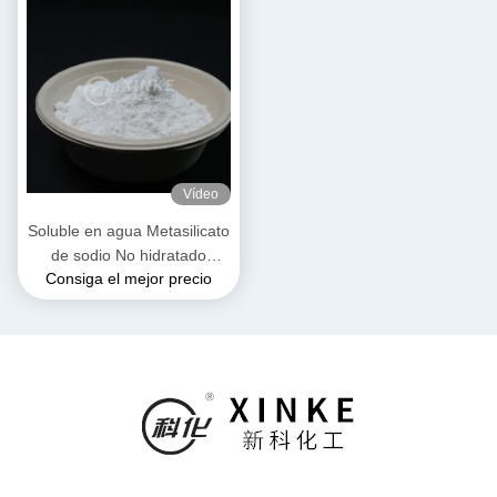
Vídeo
Soluble en agua Metasilicato
de sodio No hidratado
Consiga el mejor precio
Granulados blancos y de
flujo libre Polvo agua
cristalina 54%