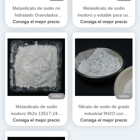
Metasilicato de sodio no
Metasilicato de sodio
hidratado Granulados
inodoro y estable para uso
Consiga el mejor precio
Consiga el mejor precio
blancos y de flujo libre /
industrial
polvo 13517-24-3
Vídeo
Vídeo
Metasilicato de sodio
Silicato de sodio de grado
inodoro 9h2o 13517-24-3
industrial 9H2O con
Consiga el mejor precio
Consiga el mejor precio
Soluble en agua
solubilidad en agua Soluble
y 54% de agua cristalina