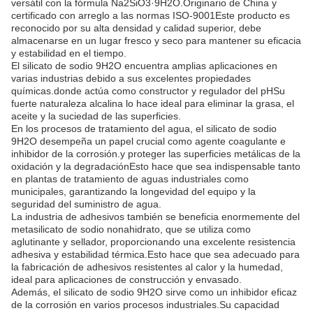
versátil con la fórmula Na2SiO3·9H2O.Originario de China y
certificado con arreglo a las normas ISO-9001Este producto es
reconocido por su alta densidad y calidad superior, debe
almacenarse en un lugar fresco y seco para mantener su eficacia
y estabilidad en el tiempo.
El silicato de sodio 9H2O encuentra amplias aplicaciones en
varias industrias debido a sus excelentes propiedades
químicas.donde actúa como constructor y regulador del pHSu
fuerte naturaleza alcalina lo hace ideal para eliminar la grasa, el
aceite y la suciedad de las superficies.
En los procesos de tratamiento del agua, el silicato de sodio
9H2O desempeña un papel crucial como agente coagulante e
inhibidor de la corrosión.y proteger las superficies metálicas de la
oxidación y la degradaciónEsto hace que sea indispensable tanto
en plantas de tratamiento de aguas industriales como
municipales, garantizando la longevidad del equipo y la
seguridad del suministro de agua.
La industria de adhesivos también se beneficia enormemente del
metasilicato de sodio nonahidrato, que se utiliza como
aglutinante y sellador, proporcionando una excelente resistencia
adhesiva y estabilidad térmica.Esto hace que sea adecuado para
la fabricación de adhesivos resistentes al calor y la humedad,
ideal para aplicaciones de construcción y envasado.
Además, el silicato de sodio 9H2O sirve como un inhibidor eficaz
de la corrosión en varios procesos industriales.Su capacidad