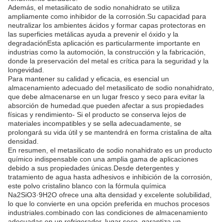
Además, el metasilicato de sodio nonahidrato se utiliza
ampliamente como inhibidor de la corrosión.Su capacidad para
neutralizar los ambientes ácidos y formar capas protectoras en
las superficies metálicas ayuda a prevenir el óxido y la
degradaciónEsta aplicación es particularmente importante en
industrias como la automoción, la construcción y la fabricación,
donde la preservación del metal es crítica para la seguridad y la
longevidad.
Para mantener su calidad y eficacia, es esencial un
almacenamiento adecuado del metasilicato de sodio nonahidrato,
que debe almacenarse en un lugar fresco y seco para evitar la
absorción de humedad.que pueden afectar a sus propiedades
físicas y rendimiento- Si el producto se conserva lejos de
materiales incompatibles y se sella adecuadamente, se
prolongará su vida útil y se mantendrá en forma cristalina de alta
densidad.
En resumen, el metasilicato de sodio nonahidrato es un producto
químico indispensable con una amplia gama de aplicaciones
debido a sus propiedades únicas.Desde detergentes y
tratamiento de agua hasta adhesivos e inhibición de la corrosión,
este polvo cristalino blanco con la fórmula química
Na2SiO3·9H2O ofrece una alta densidad y excelente solubilidad,
lo que lo convierte en una opción preferida en muchos procesos
industriales.combinado con las condiciones de almacenamiento
adecuadas en un refrigerador, lugar seco, garantiza un