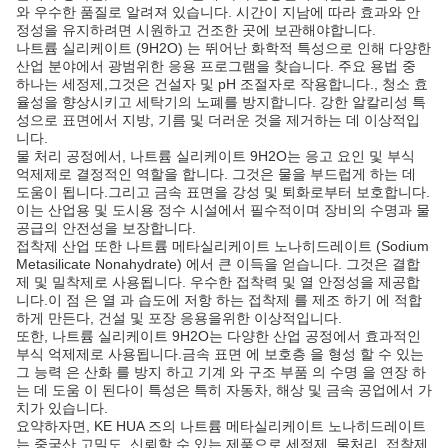
와 우수한 품질로 알려져 있습니다. 시간이 지남에 따라 효과와 안
정성을 유지하려면 시원하고 건조한 곳에 보관해야합니다.
나트륨 실리케이트 (9H2O) 는 뛰어난 화학적 특성으로 인해 다양한
산업 분야에서 광범위한 응용 프로그램을 찾습니다. 주요 용법 중
하나는 세정제,그것은 건설자 및 pH 조절자로 작용합니다., 청소 효
율성을 향상시키고 세탁기의 노폐를 방지합니다. 강한 알칼리성 특
성으로 표면에서 지방, 기름 및 더러운 것을 제거하는 데 이상적입
니다.
물 처리 공정에서, 나트륨 실리케이트 9H2O는 응고 요인 및 부식
억제제로 결정적인 역할을 합니다. 그것은 물을 부드럽게 하는 데
도움이 됩니다.그리고 금속 표면을 강성 및 퇴화로부터 보호합니다.
이는 산업용 및 도시용 정수 시설에서 필수적이며 장비의 수명과 물
공급의 안전성을 보장합니다.
접착제 산업 또한 나트륨 메타실리케이트 노나히드레이트 (Sodium
Metasilicate Nonahydrate) 에서 큰 이득을 얻습니다. 그것은 결합
제 및 밀착제로 사용됩니다. 우수한 접착력 및 열 안정성을 제공합
니다.이 점 은 열 과 습도에 저항 하는 접착제 를 제조 하기 에 적합
하게 만든다, 건설 및 포장 응용을위한 이상적입니다.
또한, 나트륨 실리케이트 9H2O는 다양한 산업 공정에서 효과적인
부식 억제제로 사용됩니다.금속 표면 에 보호층 을 형성 할 수 있는
그 능력 은 산화 를 방지 하고 기계 와 구조 부품 의 수명 을 연장 하
는 데 도움 이 된다이 특성은 특히 자동차, 해상 및 금속 공업에서 가
치가 있습니다.
요약하자면, KE HUA 즈의 나트륨 메타실리케이트 노나히드레이트
는 중국산 고밀도, 신뢰할 수 있는 제품으로 세정제, 물처리, 접착제