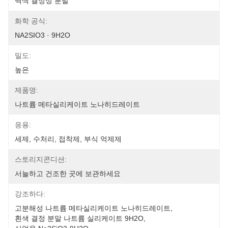
백색 결정성 분말
화학 공식:
NA2SIO3 · 9H2O
밀도:
높은
제품명:
나트륨 메타실리케이트 노나히드레이트
응용:
세제, 수처리, 접착제, 부식 억제제
스토리지콘디션:
서늘하고 건조한 곳에 보관하세요
강조하다:
고분해성 나트륨 메타실리케이트 노나히드레이트
, 
흰색 결정 분말 나트륨 실리케이트 9H2O
, 