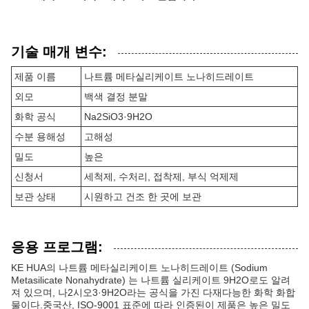
기술 매개 변수:
제품 이름
나트륨 메타실리케이트 노나히드레이트
외모
백색 결정 분말
화학 공식
Na2SiO3·9H2O
수분 용해성
고해성
밀도
높은
신청서
세척제, 수처리, 접착제, 부식 억제제
보관 상태
시원하고 건조 한 곳에 보관
응용 프로그램:
KE HUA의 나트륨 메타실리케이트 노나히드레이트 (Sodium
Metasilicate Nonahydrate) 는 나트륨 실리케이트 9H2O로도 알려
져 있으며, 나2시오3·9H2O라는 공식을 가진 다재다능한 화학 화합
물이다.중국산, ISO-9001 표준에 따라 인증된이 제품은 높은 밀도