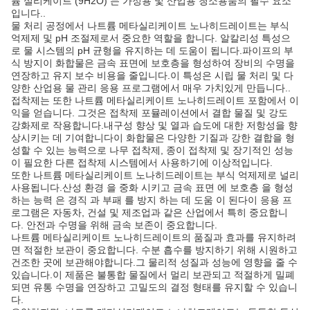
륨 실리케이트 (9H2O) 는 가정용 및 산업용 청소용품의 필수 요소
입니다..
물 처리 공정에서 나트륨 메타실리케이트 노나히드레이트는 부식
억제제 및 pH 조절제로서 중요한 역할을 합니다. 알칼리성 특성으
로 물 시스템의 pH 균형을 유지하는 데 도움이 됩니다.파이프의 부
식 방지이 화합물은 금속 표면에 보호층을 형성하여 장비의 수명을
연장하고 유지 보수 비용을 줄입니다.이 특성은 시립 물 처리 및 다
양한 산업용 물 관리 응용 프로그램에서 매우 가치있게 만듭니다..
접착제는 또한 나트륨 메타실리케이트 노나히드레이트 포함에서 이
익을 얻습니다. 그것은 접착제 포뮬레이션에서 결합 물질 및 강도
강화제로 작용합니다.내구성 향상 및 열과 습도에 대한 저항성을 향
상시키는 데 기여합니다이 화합물은 다양한 기질과 강한 결합을 형
성할 수 있는 능력으로 나무 접착제, 종이 접착제 및 장기적인 성능
이 필요한 다른 접착제 시스템에서 사용하기에 이상적입니다.
또한 나트륨 메타실리케이트 노나히드레이트는 부식 억제제로 널리
사용됩니다.산성 환경 을 중화 시키고 금속 표면 에 보호층 을 형성
하는 능력 은 경직 과 부패 를 방지 하는 데 도움 이 된다이 응용 프
로그램은 자동차, 건설 및 제조업과 같은 산업에서 특히 중요합니
다. 안전과 수명을 위해 금속 보존이 중요합니다.
나트륨 메타실리케이트 노나히드레이트의 품질과 효과를 유지하려
면 적절한 보관이 중요합니다. 수분 흡수를 방지하기 위해 시원하고
건조한 곳에 보관해야합니다.그 물리적 성질과 성능에 영향을 줄 수
있습니다.이 제품은 불통합 물질에서 멀리 보관되고 적절하게 밀폐
되면 유통 수명을 연장하고 고밀도의 결정 형태를 유지할 수 있습니
다.