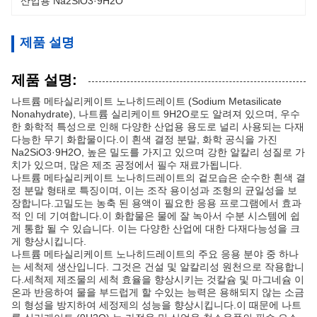
산업용 Na2SiO3·9H2O
제품 설명
제품 설명:
나트륨 메타실리케이트 노나히드레이트 (Sodium Metasilicate
Nonahydrate), 나트륨 실리케이트 9H2O로도 알려져 있으며, 우수
한 화학적 특성으로 인해 다양한 산업용 용도로 널리 사용되는 다재
다능한 무기 화합물이다.이 흰색 결정 분말, 화학 공식을 가진
Na2SiO3·9H2O, 높은 밀도를 가지고 있으며 강한 알칼리 성질로 가
치가 있으며, 많은 제조 공정에서 필수 재료가됩니다.
나트륨 메타실리케이트 노나히드레이트의 겉모습은 순수한 흰색 결
정 분말 형태로 특징이며, 이는 조작 용이성과 조형의 균일성을 보
장합니다.고밀도는 농축 된 용액이 필요한 응용 프로그램에서 효과
적 인 데 기여합니다.이 화합물은 물에 잘 녹아서 수분 시스템에 쉽
게 통합 될 수 있습니다. 이는 다양한 산업에 대한 다재다능성을 크
게 향상시킵니다.
나트륨 메타실리케이트 노나히드레이트의 주요 응용 분야 중 하나
는 세척제 생산입니다. 그것은 건설 및 알칼리성 원천으로 작용합니
다.세척제 제조물의 세척 효율을 향상시키는 것칼슘 및 마그네슘 이
온과 반응하여 물을 부드럽게 할 수있는 능력은 용해되지 않는 소금
의 형성을 방지하여 세정제의 성능을 향상시킵니다.이 때문에 나트