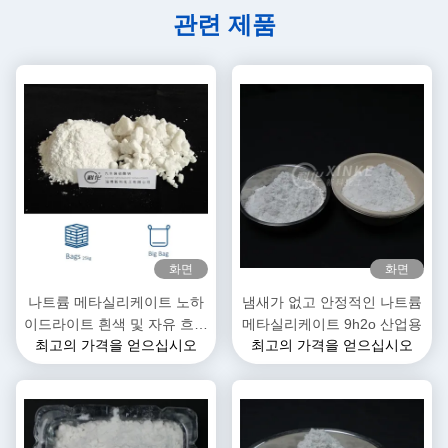
관련 제품
화면
화면
나트륨 메타실리케이트 노하
냄새가 없고 안정적인 나트륨
이드라이트 흰색 및 자유 흐르
메타실리케이트 9h2o 산업용
최고의 가격을 얻으십시오
최고의 가격을 얻으십시오
는 곡물 / 파우더 13517-24-3