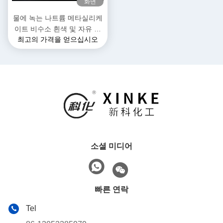
화면
물에 녹는 나트륨 메타실리케
이트 비수소 흰색 및 자유 흐
최고의 가격을 얻으십시오
르는 곡물 파우더 결정 물
54%
소셜 미디어
빠른 연락
Tel