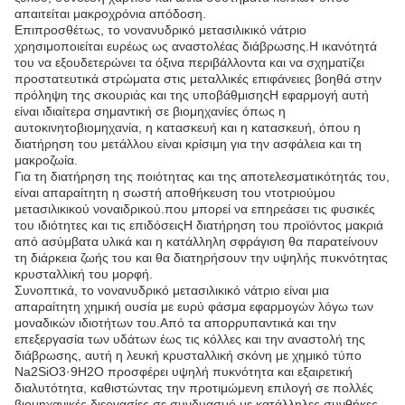
απαιτείται μακροχρόνια απόδοση.
Επιπροσθέτως, το νονανυδρικό μετασιλικικό νάτριο
χρησιμοποιείται ευρέως ως αναστολέας διάβρωσης.Η ικανότητά
του να εξουδετερώνει τα όξινα περιβάλλοντα και να σχηματίζει
προστατευτικά στρώματα στις μεταλλικές επιφάνειες βοηθά στην
πρόληψη της σκουριάς και της υποβάθμισηςΗ εφαρμογή αυτή
είναι ιδιαίτερα σημαντική σε βιομηχανίες όπως η
αυτοκινητοβιομηχανία, η κατασκευή και η κατασκευή, όπου η
διατήρηση του μετάλλου είναι κρίσιμη για την ασφάλεια και τη
μακροζωία.
Για τη διατήρηση της ποιότητας και της αποτελεσματικότητάς του,
είναι απαραίτητη η σωστή αποθήκευση του ντοτριούμου
μετασιλικικού νοναιδρικού.που μπορεί να επηρεάσει τις φυσικές
του ιδιότητες και τις επιδόσειςΗ διατήρηση του προϊόντος μακριά
από ασύμβατα υλικά και η κατάλληλη σφράγιση θα παρατείνουν
τη διάρκεια ζωής του και θα διατηρήσουν την υψηλής πυκνότητας
κρυσταλλική του μορφή.
Συνοπτικά, το νονανυδρικό μετασιλικικό νάτριο είναι μια
απαραίτητη χημική ουσία με ευρύ φάσμα εφαρμογών λόγω των
μοναδικών ιδιοτήτων του.Από τα απορρυπαντικά και την
επεξεργασία των υδάτων έως τις κόλλες και την αναστολή της
διάβρωσης, αυτή η λευκή κρυσταλλική σκόνη με χημικό τύπο
Na2SiO3·9H2O προσφέρει υψηλή πυκνότητα και εξαιρετική
διαλυτότητα, καθιστώντας την προτιμώμενη επιλογή σε πολλές
βιομηχανικές διεργασίες.σε συνδυασμό με κατάλληλες συνθήκες