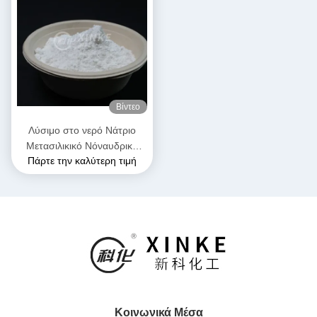
Βίντεο
Λύσιμο στο νερό Νάτριο
Μετασιλικικό Νόναυδρικό
Πάρτε την καλύτερη τιμή
Λευκό και ελεύθερα ρέων
κόκκους σκόνη Κρυστάλλινο
νερό 54%
Κοινωνικά Μέσα