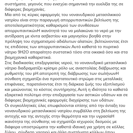
συστήματα, γεγονός που ενισχύει σημαντικά την ευελιξία της σε
διάφορες βιομηχανίες.
Μία από τις κύριες εφαρμογές του νονανυδρικού μετασιλικικού
νατρίου είναι στην παραγωγή απορρυπαντικών.βελτίωση της
αποτελεσματικότητας καθαρισμού των συνθέσεων
απορρυπαντικώνΗ ικανότητά του να μαλακώνει το νερό με την
αντίδραση με ιόντα ασβεστίου και μαγνησίου βοηθά στην
πρόληψη του σχηματισμού αδιάλυτων αλατιών, βελτιώνοντας έτσι
τις επιδόσεις των απορρυπαντικών.Αυτό καθιστά το πυριτικό
νάτριο 9H2O απαραίτητο συστατικό τόσο στα οικιακά όσο και στα
βιομηχανικά καθαριστικά.
Στις διαδικασίες επεξεργασίας νερού, το νονανυδρικό μετασιλικικό
νάτριο διαδραματίζει κρίσιμο ρόλο ως αναστολέας διάβρωσης και
ρυθμιστής του pH.αποτροπή της διάβρωσης των σωλήνωνΗ
σύνθεση σχηματίζει ένα προστατευτικό στρώμα στις μεταλλικές
επιφάνειες, παρατείνοντας έτσι τη διάρκεια ζωής του εξοπλισμού
και μειώνοντας το κόστος συντήρησης.Αυτή η ιδιότητα το καθιστά
εξαιρετικά πολύτιμο στην επεξεργασία των αστικών υδάτων και σε
διάφορες βιομηχανικές εφαρμογές διαχείρισης των υδάτων.
Οι συγκολλητικές ύλες επωφελούνται επίσης από την ένταξη του
νονανυδρικού μετασιλικικού νατρίου.συμβάλλει στη βελτίωση της
αντοχής και της αντοχής στην θερμότητα και την υγρασίαΗ
ικανότητα της σύνθεσης να σχηματίζει ισχυρούς δεσμούς με
διάφορα υποστρώματα την καθιστά ιδανική για χρήση σε κόλλες
ξύλου, σύνδεση χαρτιού και άλλα συστήματα κόλλων όπου