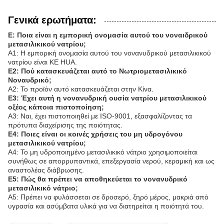
Γενικά ερωτήματα:
Ε: Ποια είναι η εμπορική ονομασία αυτού του νοναιδρικού
μετασιλικικού νατρίου;
Α1: Η εμπορική ονομασία αυτού του νονανυδρικού μετασιλικικού
νατρίου είναι KE HUA.
Ε2: Πού κατασκευάζεται αυτό το Νωτριομετασιλικικό
Νοναυδρικό;
Α2: Το προϊόν αυτό κατασκευάζεται στην Κίνα.
Ε3: Έχει αυτή η νονανυδρική ουσία νατρίου μετασιλικικού
οξέος κάποια πιστοποίηση;
Α3: Ναι, έχει πιστοποιηθεί με ISO-9001, εξασφαλίζοντας τα
πρότυπα διαχείρισης της ποιότητας.
Ε4: Ποιες είναι οι κοινές χρήσεις του μη υδρογόνου
μετασιλικικού νατρίου;
Α4: Το μη υδροποιημένο μετασιλικικό νάτριο χρησιμοποιείται
συνήθως σε απορρυπαντικά, επεξεργασία νερού, κεραμική και ως
αναστολέας διάβρωσης.
Ε5: Πώς θα πρέπει να αποθηκεύεται το νονανυδρικό
μετασιλικικό νάτριο;
Α5: Πρέπει να φυλάσσεται σε δροσερό, ξηρό μέρος, μακριά από
υγρασία και ασύμβατα υλικά για να διατηρείται η ποιότητά του.