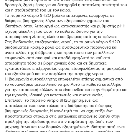
δροσερό, ξηρό μέρος για να διατηρηθεί η αποτελεσματικότητά του
και η σταθερότητά του με τον καιρό.
Το πυριτικό νάτριο 9H2O βρίσκει εκτεταμένες εφαρμογές σε
διάφορες βιομηχανίες λόγω των εξαιρετικών χημικών του
ιδιοτήτων.όπου λειτουργεί ως κατασκευαστής και ρυθμιστής pHΗ
ισχυρή αλκαλική του φύση το καθιστά ιδανικό για την
απομάκρυνση λίπους, ελαίου και βρωμιάς από τις επιφάνειες.
Στις διαδικασίες επεξεργασίας νερού, το πυριτικό νάτριο 9H2O
διαδραματίζει κρίσιμο ρόλο ως συσσωρευτικό παράγοντα και
αναστολέας της διάβρωσης.και προστασία των μεταλλικών
επιφανειών από σκουριά και αποδόμησηΑυτό το καθιστά
απαραίτητο τόσο σε βιομηχανικές όσο και σε δημοτικές
εγκαταστάσεις επεξεργασίας νερού, εξασφαλίζοντας τη μακροζωία
του εξοπλισμού και την ασφάλεια της παροχής νερού.
Η βιομηχανία αυτοκόλλησης επωφελείται επίσης σημαντικά από
το νονανυδρικό μετασιλικικό νάτριο.Αυτό το καθιστά κατάλληλο
για την κατασκευή κόλλων που είναι ανθεκτικά στην θερμότητα και
την υγρασία, ιδανικό για κατασκευές και συσκευασίες.
Επιπλέον, το πυριτικό νάτριο 9H2O χρησιμεύει ως
αποτελεσματικός αναστολέας της διάβρωσης σε διάφορες
βιομηχανικές διεργασίες.Η ικανότητά του να σχηματίζει ένα
προστατευτικό στρώμα στις μεταλλικές επιφάνειες βοηθά στην
πρόληψη της οξείδωσης και στην παράταση της ζωής των
μηχανημάτων και των δομικών εξαρτημάτωνΗ ιδιότητα αυτή είναι