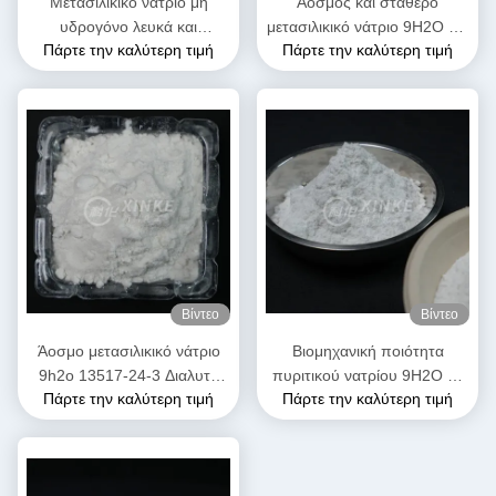
Μετασιλικικό νάτριο μη
Άοσμος και σταθερό
υδρογόνο λευκά και
μετασιλικικό νάτριο 9H2O για
Πάρτε την καλύτερη τιμή
Πάρτε την καλύτερη τιμή
ελεύθερα ρέοντα κόκκια /
βιομηχανικές χρήσεις
σκόνη 13517-24-3
Βίντεο
Βίντεο
Άοσμο μετασιλικικό νάτριο
Βιομηχανική ποιότητα
9h2o 13517-24-3 Διαλυτό
πυριτικού νατρίου 9H2O με
Πάρτε την καλύτερη τιμή
Πάρτε την καλύτερη τιμή
στο νερό
υδατική διαλυτότητα Λύσιμο
και 54% κρυστάλλινο νερό