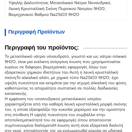
Υψηλής Διαλυτότητας Μετασιλικικό Νάτριο Νοναυδρικό
, 
Λευκή Κρυσταλλική Σκόνη Πυριτικού Νατρίου 9H2O
, 
Βιομηχανικού Βαθμού Na2SiO3·9H2O
Περιγραφή Προϊόντων
Περιγραφή του προϊόντος:
Το μετασιλικικό νάτριο νόναυδρατό, γνωστό και ως νάτριο σιλικικό
9H2O, είναι μια ευέλικτη ανόργανη ένωση που χρησιμοποιείται
ευρέως σε διάφορες βιομηχανικές εφαρμογές λόγω των
εξαιρετικών χημικών ιδιοτήτων του.Αυτή η λευκή κρυσταλλική
σκόνηΤο αλκαλικό αλάτι, με χημικό τύπο Na2SiO3·9H2O, έχει
υψηλή πυκνότητα και εκτιμάται για την ισχυρή αλκαλική του φύση,
καθιστώντας το απαραίτητο συστατικό σε πολλές διαδικασίες
κατασκευής.
Η εμφάνιση του νονανυδρικού μετασιλικικού νατρίου
χαρακτηρίζεται από την καθαρή λευκή κρυσταλλική μορφή σκόνης
του, η οποία εξασφαλίζει την ευκολία χειρισμού και την ομοιότητα
στη σύνθεση.Η υψηλή πυκνότητα του συμβάλλει στην
αποτελεσματικότητά του σε εφαρμογές όπου απαιτούνται
συμπυκνωμένα διαλύματαΗ ένωση αυτή είναι εξαιρετικά διαλυτή
στο νερό, επιτρέποντάς της να ενσωματωθεί εύκολα σε υδατικά