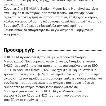
ιδιαίτερα πολύτιμη στις βιομηχανίες αυτοκινήτων, ναυτιλίας και
μεταλλουργίας.
Συνοπτικά, η KE HUA ′s Sodium Metasilicate Nonahydrate είναι
ένα υψηλής πυκνότητας, αξιόπιστο προϊόν καταγωγής Κίνας,
σχεδιασμένο για χρήση σε απορρυπαντικά, επεξεργασία νερού,
κόλλες και αναστολείς της διάβρωσης.Κατάλληλη αποθήκευση σε
δροσερόΤο ξηρό μέρος εξασφαλίζει την ποιότητά του,
καθιστώντας το απαραίτητο υλικό για διάφορες βιομηχανικές
εφαρμογές.
Προσαρμογή:
Η KE HUA προσφέρει εξατομικευμένα προϊόντα Νωτρίου
Μετασικωτού Νοναυδρικού, γνωστά και ως Νωτρίου Σικωτού
9H2O, με υψηλά ποιοτικά πρότυπα πιστοποιημένα από το ISO-
9001.Το Sodium Silicate 9H2O μας έχει μια λευκή κρυσταλλική
εμφάνιση σκόνης και υψηλή πυκνότηταΓια να διατηρήσουμε την
ακεραιότητα του προϊόντος, παρέχουμε επιλογές συσκευασίας και
σύνθεσης προσαρμοσμένες στις ανάγκες σας.συνιστούμε να
φυλάσσετε το νάτριο metasilicate nonahydrate σε
δροσερόΕμπιστευτείτε την KE HUA για αξιόπιστα και
εξατομικεύσιμα λύματα 9H2O του πυριτικού νατρίου που
ταιριάζουν στις ανάγκες σας.