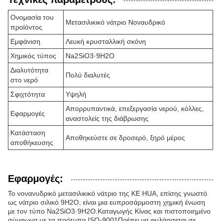
Ονομασία του
Μετασιλικικό νάτριο Νοναυδρικό
προϊόντος
Εμφάνιση
Λευκή κρυσταλλική σκόνη
Χημικός τύπος
Na2SiO3·9H2O
Διαλυτότητα
Πολύ διαλυτές
στο νερό
Σφιχτότητα
Υψηλή
Απορρυπαντικά, επεξεργασία νερού, κόλλες,
Εφαρμογές
αναστολείς της διάβρωσης
Κατάσταση
Αποθηκεύστε σε δροσερό, ξηρό μέρος
αποθήκευσης
Εφαρμογές:
Το νονανυδρικό μετασιλικικό νάτριο της KE HUA, επίσης γνωστό
ως νάτριο σιλικό 9H2O, είναι μια ευπροσάρμοστη χημική ένωση
με τον τύπο Na2SiO3·9H2O.Καταγωγής Κίνας και πιστοποιημένο
σύμφωνα με τα πρότυπα ISO-9001Πρέπει να φυλάσσεται σε