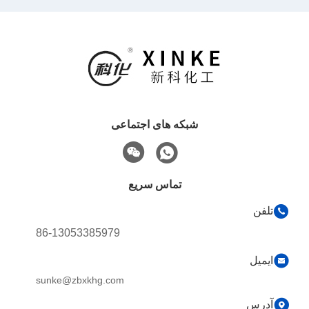
شبکه های اجتماعی
تماس سریع
تلفن
86-13053385979
ایمیل
sunke@zbxkhg.com
آدرس