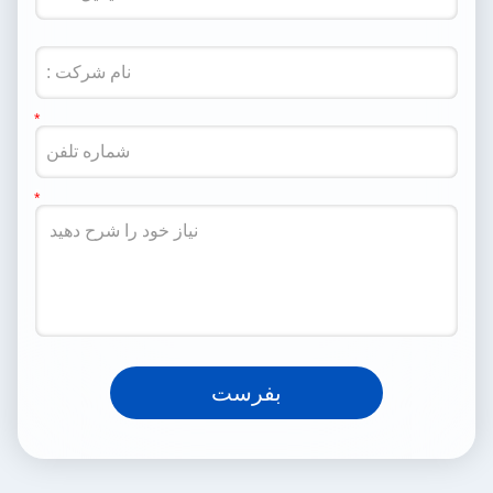
بفرست