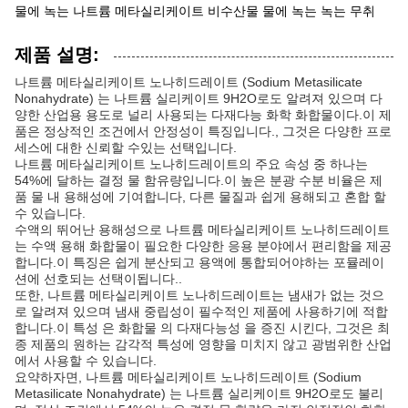
물에 녹는 나트륨 메타실리케이트 비수산물 물에 녹는 녹는 무취
제품 설명:
나트륨 메타실리케이트 노나히드레이트 (Sodium Metasilicate
Nonahydrate) 는 나트륨 실리케이트 9H2O로도 알려져 있으며 다
양한 산업용 용도로 널리 사용되는 다재다능 화학 화합물이다.이 제
품은 정상적인 조건에서 안정성이 특징입니다., 그것은 다양한 프로
세스에 대한 신뢰할 수있는 선택입니다.
나트륨 메타실리케이트 노나히드레이트의 주요 속성 중 하나는
54%에 달하는 결정 물 함유량입니다.이 높은 분광 수분 비율은 제
품 물 내 용해성에 기여합니다, 다른 물질과 쉽게 용해되고 혼합 할
수 있습니다.
수액의 뛰어난 용해성으로 나트륨 메타실리케이트 노나히드레이트
는 수액 용해 화합물이 필요한 다양한 응용 분야에서 편리함을 제공
합니다.이 특징은 쉽게 분산되고 용액에 통합되어야하는 포뮬레이
션에 선호되는 선택이됩니다..
또한, 나트륨 메타실리케이트 노나히드레이트는 냄새가 없는 것으
로 알려져 있으며 냄새 중립성이 필수적인 제품에 사용하기에 적합
합니다.이 특성 은 화합물 의 다재다능성 을 증진 시킨다, 그것은 최
종 제품의 원하는 감각적 특성에 영향을 미치지 않고 광범위한 산업
에서 사용할 수 있습니다.
요약하자면, 나트륨 메타실리케이트 노나히드레이트 (Sodium
Metasilicate Nonahydrate) 는 나트륨 실리케이트 9H2O로도 불리