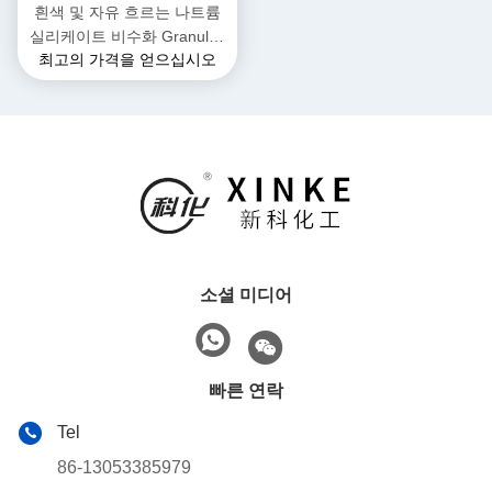
흰색 및 자유 흐르는 나트륨
실리케이트 비수화 Granules
최고의 가격을 얻으십시오
/ Powder 무취 CAS 13517 24
3
소셜 미디어
빠른 연락
Tel
86-13053385979