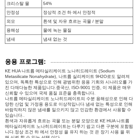
크리스탈 물
54%
안정성
정상적 조건 하 에서 안정적
외모
흰색 및 자유 흐르는 곡물 / 분말
용해성
물에 녹는 물질
냄새
냄새 없는 것
응용 프로그램:
KE HUA 나트륨 메타실리케이트 노나히드레이트 (Sodium
Metasilicate Nonahydrate), 나트륨 실리케이트 9H2O로도 알려져
있으며, 독특한 특성으로 인해 광범위한 응용 기회와 시나리오를 가
진 다재다능한 제품입니다.중국산, ISO-9001 인증, 이 제품은 매우
신뢰할 수 있으며 국제 품질 표준을 충족합니다.
나트륨 메타실리케이트 노나히드레이트의 수분 용해성으로 인해 다
양한 산업 및 가정용 용도로 이상적입니다.냄새 없는 특성으로 인해
바람직하지 않은 냄새를 일으키지 않고 민감한 환경에서 사용할 수
있습니다..
흰색과 자유롭게 흐르는 곡물 또는 분말 모양으로 KE HUA 나트륨
메타실리케이트 노나히드레이트는 다루기 쉽고 다른 구분에 포함됩
니다.정상 조건 하 에서 안정성 을 유지 하는 것 은 장기 사용 을 위
해 신뢰 할 수 있는 선택 이다.