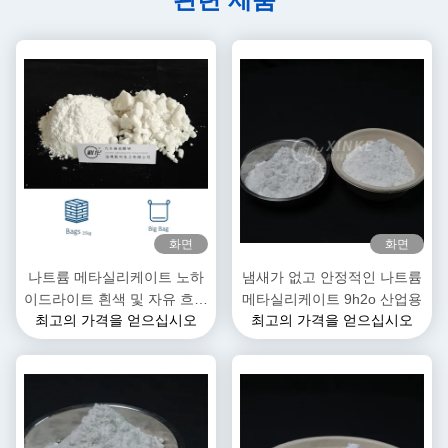
화면
화면
나트륨 메타실리케이트 노하
냄새가 없고 안정적인 나트륨
이드라이트 흰색 및 자유 흐르
메타실리케이트 9h2o 산업용
최고의 가격을 얻으십시오
최고의 가격을 얻으십시오
는 곡물 / 파우더 13517-24-3