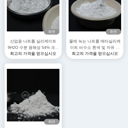
화면
화면
산업용 나트륨 실리케이트
물에 녹는 나트륨 메타실리케
9H2O 수분 용해성 54% 크리
이트 비수소 흰색 및 자유 흐
최고의 가격을 얻으십시오
최고의 가격을 얻으십시오
스탈 물
르는 곡물 파우더 결정 물
54%
화면