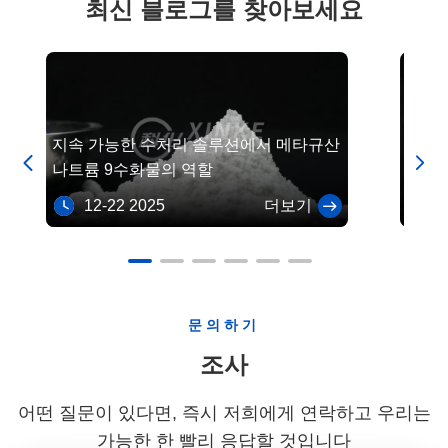
최신 블로그를 찾아보세요
지속 가능한 수처리 솔루션에서 메타규산
농업에


나트륨 9수화물의 역할
특한 
12-22 2025
더보기
11
문의하기
조사
어떤 질문이 있다면, 즉시 저희에게 연락하고 우리는
가능한 한 빨리 응답할 것입니다