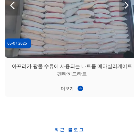
5 수산물 나트륨 실리케이트 펜타히드라트 환경 안전 하얀 분말 CAS 10213 79 3


냄새 없는 세라믹 물 감소 물질 0.1-0.5% 용량
나트륨 메타실리케이트 펜타히드레이트 산업용 용품 용품 불화성 및 고분자 중량 212.14g/mol
05-07 2025
아프리카 광물 수류에 사용되는 나트륨 메타실리케이트
펜타히드라트
더보기
최근 블로그