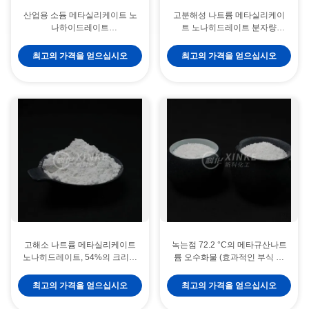
산업용 소듐 메타실리케이트 노
고분해성 나트륨 메타실리케이
나하이드레이트
트 노나히드레이트 분자량
(Na2SiO3·9H2O), 밀도 1.45
212.14g/mol, pH 12.5 산업용
g/cm3, pH 12.5(1% 용액), 물에
최고의 가격을 얻으십시오
최고의 가격을 얻으십시오
고용성
고해소 나트륨 메타실리케이트
녹는점 72.2 °C의 메타규산나트
노나히드레이트, 54%의 크리스
륨 오수화물 (효과적인 부식 억
탈 워터, 산업용 세척제 및 수처
제 및 냉수 용해 용이)
리를 위한
최고의 가격을 얻으십시오
최고의 가격을 얻으십시오