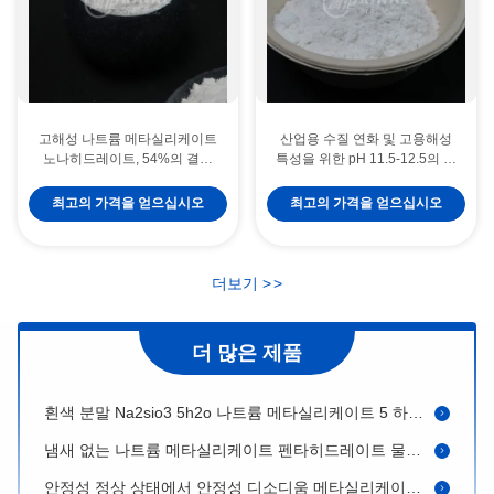
고해성 나트륨 메타실리케이트
산업용 수질 연화 및 고용해성
노나히드레이트, 54%의 결정
특성을 위한 pH 11.5-12.5의 구
수, 2.61g/cm3 밀도 산업 청소용
수산나트륨 9수화물(Na2SiO3 ·
9H2O)
최고의 가격을 얻으십시오
최고의 가격을 얻으십시오
화학 공식 Na2SiO3·5H2O 나트륨 메타실리케이트 펜타히드레이트 안정성 불화성
5 수산물 나트륨 실리케이트 펜타히드라트 환경 안전 하얀 분말 CAS 10213 79 3
냄새 없는 세라믹 물 감소 물질 0.1-0.5% 용량
더보기
>
>
나트륨 메타실리케이트 펜타히드레이트 산업용 용품 용품 불화성 및 고분자 중량 212.14g/mol
더 많은 제품
나트륨 메타실리케이트 펜타히드레이트 흰색 분말 녹는점 72.2 °C 산업 청소용 CAS 10213 79 3
흰색 분말 Na2sio3 5h2o 나트륨 메타실리케이트 5 하이드레이트 건조한 장소 보관 요구 사항
냄새 없는 나트륨 메타실리케이트 펜타히드레이트 물에 녹는 분자량 212.14 G/mol
안정성 정상 상태에서 안정성 디소디움 메타실리케이트 펜타히드레이트 백색 분말 Cas 10213 79 3