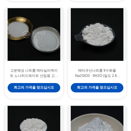
고분해성 나트륨 메타실리케이
메타규산나트륨 9수화물
트 노나히드레이트 산업용 고밀
Na2SiO3 · 9H2O (밀도 2.61
도 백색 결정 분말
G/cm3, pH 11.5 - 12.5, 결정수
54%)
최고의 가격을 얻으십시오
최고의 가격을 얻으십시오