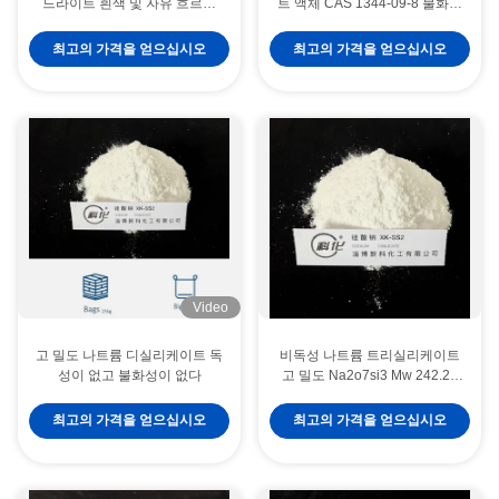
드라이트 흰색 및 자유 흐르는
트 액체 CAS 1344-09-8 불화성
곡물 / 파우더 13517-24-3
이 없다
최고의 가격을 얻으십시오
최고의 가격을 얻으십시오
Video
고 밀도 나트륨 디실리케이트 독
비독성 나트륨 트리실리케이트
성이 없고 불화성이 없다
고 밀도 Na2o7si3 Mw 242.23
Cas 13870-30-9
최고의 가격을 얻으십시오
최고의 가격을 얻으십시오