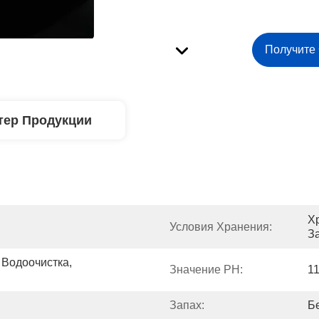
Получите
тер Продукции
Х
Условия Хранения:
З
Водоочистка, 
Значение PH:
11
Запах:
Б