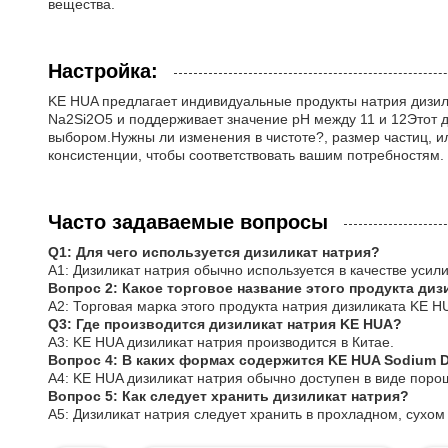
вещества.
Настройка:
KE HUA предлагает индивидуальные продукты натрия дизил
Na2Si2O5 и поддерживает значение pH между 11 и 12Этот д
выбором.Нужны ли изменения в чистоте?, размер частиц, ил
консистенции, чтобы соответствовать вашим потребностям.
Часто задаваемые вопросы
Q1: Для чего используется дизиликат натрия?
A1: Дизиликат натрия обычно используется в качестве усили
Вопрос 2: Какое торговое название этого продукта диз
A2: Торговая марка этого продукта натрия дизиликата KE H
Q3: Где производится дизиликат натрия KE HUA?
A3: KE HUA дизиликат натрия производится в Китае.
Вопрос 4: В каких формах содержится KE HUA Sodium Di
A4: KE HUA дизиликат натрия обычно доступен в виде поро
Вопрос 5: Как следует хранить дизиликат натрия?
A5: Дизиликат натрия следует хранить в прохладном, сухом