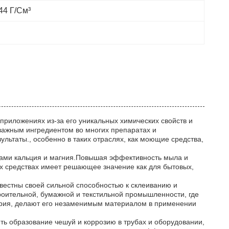
44 Г/см³
риложениях из-за его уникальных химических свойств и
 важным ингредиентом во многих препаратах и
льтаты., особенно в таких отраслях, как моющие средства,
онами кальция и магния.Повышая эффективность мыла и
х средствах имеет решающее значение как для бытовых,
вестны своей сильной способностью к склеиванию и
роительной, бумажной и текстильной промышленности, где
атрия, делают его незаменимым материалом в применении
ить образование чешуй и коррозию в трубах и оборудовании,