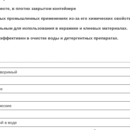
есте, в плотно закрытом контейнере
ных промышленных применениях из-за его химических свойст
льным для использования в керамике и клеевых материалах.
эффективен в очистке воды и детергентных препаратах.
творимый
ые
ческие
й в воде