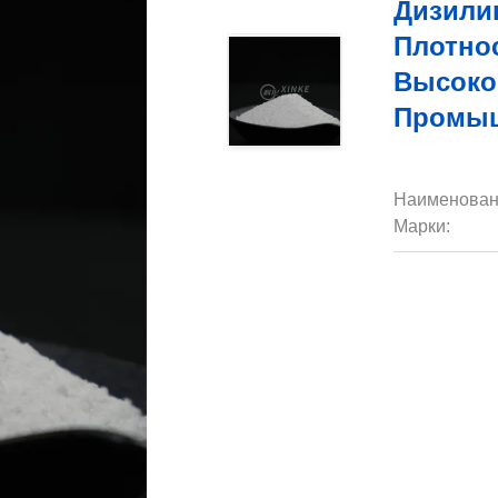
Дизилик
Плотно
Высоко
Промыш
Наименован
Марки: