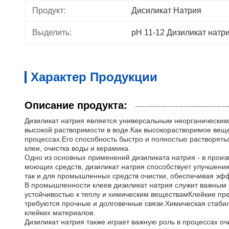
Продукт:
Дисиликат Натрия
Выделить:
pH 11-12 Дизиликат натр
Характер Продукции
Описание продукта:
Дизиликат натрия является универсальным неорганическим
высокой растворимости в воде.Как высокорастворимое вещес
процессах.Его способность быстро и полностью растворять
клеи, очистка воды и керамика.
Одно из основных применений дизиликата натрия - в прои
моющих средств, дизиликат натрия способствует улучшени
так и для промышленных средств очистки, обеспечивая эф
В промышленности клеев дизиликат натрия служит важным 
устойчивостью к теплу и химическим веществамКлейкие пр
требуются прочные и долговечные связи.Химическая стаби
клейких материалов.
Дизиликат натрия также играет важную роль в процессах оч