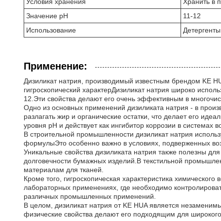
Условия хранения
Хранить в 
Значение pH
11-12
Использование
Детергенты,
Применение:
Дизиликат натрия, производимый известным брендом KE H
гигроскопический характерДизиликат натрия широко исполь
12.Эти свойства делают его очень эффективным в многочи
Одно из основных применений дизиликата натрия - в прои
разлагать жир и органические остатки, что делает его ид
уровня pH и действует как ингибитор коррозии в системах
В строительной промышленности дизиликат натрия использу
формулыЭто особенно важно в условиях, подверженных возд
Уникальные свойства дизиликата натрия также полезны для
долговечности бумажных изделий.В текстильной промышленн
материалам для тканей.
Кроме того, гигроскопическая характеристика химического 
лабораторных применениях, где необходимо контролировать
различных промышленных применений.
В целом, дизиликат натрия от KE HUA является незаменимым
физические свойства делают его подходящим для широкого