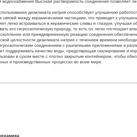
 водоснабжения.Высокая растворимость соединения позволяет легк
спользования дизиликата натрия.способствует улучшению работос
х связей между керамическими частицами, что приводит к улучшен
ет легко встраиваться в керамические сливы и глазури, улучшая об
ть его гигроскопическую природу, то есть он легко поглощает влаг
скопление или преждевременную реакцию соединения.обеспечение
кой целостности дизиликата натрия с течением времени необходи
гигроскопическим соединением с различными приложениями в раз
ает поддерживать качество воды, предотвращая скалирование и к
льзован в сухом месте с плотно закрытым контейнером, чтобы обес
ных и производственных процессах во всем мире.
 керамика