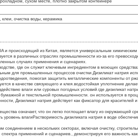
прохладном, сухом месте, плотно закрытом контейнере
 клеи, очистка воды, керамика
UA и происходящий из Китая, является универсальным химическим
зуется в различных отраслях промышленности из-за его превосход
сленных случаях применения и сценариях.
зводстве, где он служит ключевым ингредиентом в моющих средств
еальным для промышленных процессов очистки.Дизиликат натрия исп
 водоотведения, помогая защитить металлические компоненты от рж
ется в качестве связующего и клея.водостойкая уплотнение дела
ействию влаги или суровых погодных условий.где дизиликат натри
 бумажной и текстильной промышленности. он используется в проц
ости, Дизиликат натрия действует как фиксатор для красителей и
вещества означает, что он легко поглощает влагу из окружающей с
 уровень влагиРастворимость дизиликата натрия в воде обеспечив
 соединением в нескольких секторах, включая очистку, строительст
 спектра применений и сценариев., демонстрируя его важность к