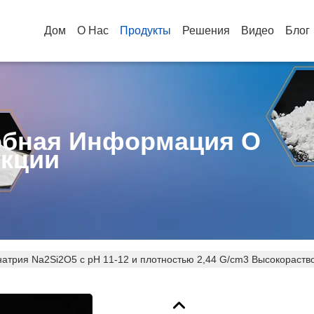
Дом
О Нас
Продукты
Решения
Видео
Блог
бная Информация О
кции
натрия Na2Si2O5 с pH 11-12 и плотностью 2,44 G/cm3 Высокорас