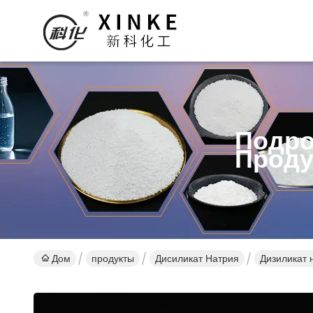
Подро
Проду
Дом
продукты
Дисиликат Натрия
Дизиликат 