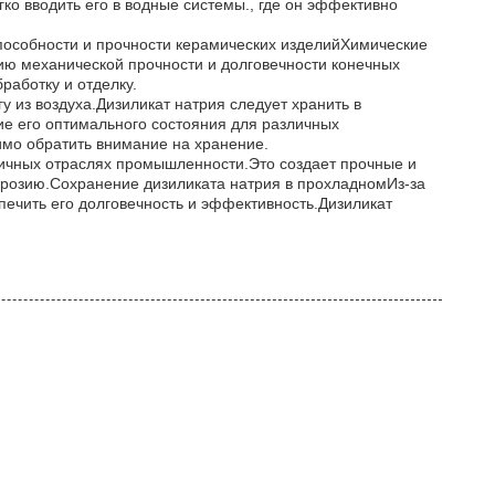
о вводить его в водные системы., где он эффективно
пособности и прочности керамических изделийХимические
ию механической прочности и долговечности конечных
работку и отделку.
у из воздуха.Дизиликат натрия следует хранить в
 его оптимального состояния для различных
мо обратить внимание на хранение.
личных отраслях промышленности.Это создает прочные и
оррозию.Сохранение дизиликата натрия в прохладномИз-за
печить его долговечность и эффективность.Дизиликат