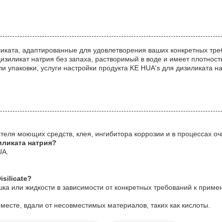
иката, адаптированные для удовлетворения ваших конкретных тр
изиликат натрия без запаха, растворимый в воде и имеет плотност
и упаковки, услуги настройки продукта KE HUA's для дизиликата 
теля моющих средств, клея, ингибитора коррозии и в процессах очи
иликата натрия?
UA.
silicate?
шка или жидкости в зависимости от конкретных требований к приме
 месте, вдали от несовместимых материалов, таких как кислоты.