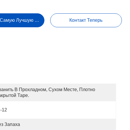
 Самую Лучшую Цену
Контакт Теперь
ранить В Прохладном, Сухом Месте, Плотно 
акрытой Таре.
-12
ез Запаха