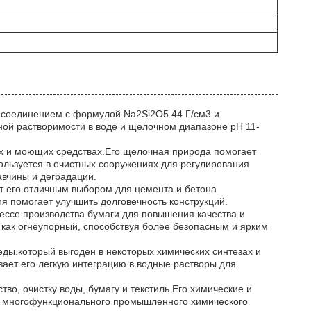
 соединением с формулой Na2Si2O5.44 Г/см3 и
ной растворимости в воде и щелочном диапазоне pH 11-
ах и моющих средствах.Его щелочная природа помогает
ользуется в очистных сооружениях для регулирования
авчины и деградации.
ет его отличным выбором для цемента и бетона
я помогает улучшить долговечность конструкций.
ессе производства бумаги для повышения качества и
 как огнеупорный, способствуя более безопасным и ярким
реды.который выгоден в некоторых химических синтезах и
ает его легкую интеграцию в водные растворы для
во, очистку воды, бумагу и текстиль.Его химические и
ак многофункционального промышленного химического