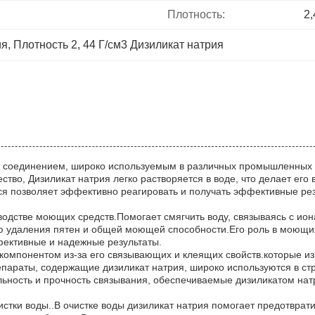
Плотность:
2,
ия
, 
Плотность 2
, 
44 Г/см3 Дизиликат натрия
 соединением, широко используемым в различных промышленных п
тво, Дизиликат натрия легко растворяется в воде, что делает его
ся позволяет эффективно реагировать и получать эффективные резу
зводстве моющих средств.Помогает смягчить воду, связываясь с и
ю удаления пятен и общей моющей способности.Его роль в моющи
фективные и надежные результаты.
компонентом из-за его связывающих и клеящих свойств.которые из
епараты, содержащие дизиликат натрия, широко используются в ст
льность и прочность связывания, обеспечиваемые дизиликатом н
истки воды..В очистке воды дизиликат натрия помогает предотврат