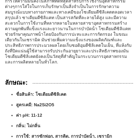
การให้ความมั่นคงในสภาพที่ดีที่สุดสําหรับการใช้งานอุตสาหกรรม
ต่างๆการใส่ใจในการเก็บรักษาเป็นสิ่งจําเป็นในการรักษาความ
สมบูรณ์แบบทางกายภาพและทางเคมีของโซเดียมดีซิลิเคตตลอดเวลา
สรุปแล้ว ซาเดียมดีซิลิแคท เป็นสารสกัดที่ละลายได้สูง และมีความ
สะดวกในการใช้งานที่หลากหลายในหลายสาขาอุตสาหกรรมสร้าง
ความผูกพันที่แข็งแรงและยาวนานในการบําบัดน้ํา โซเดียมดีซิลิแคท
ช่วยรักษาคุณภาพน้ําโดยป้องกันการปะทะและการกัดกรอง ในขณะ
เดียวกันในเซรามิค มันช่วยเพิ่มความแข็งแรงของผลิตภัณฑ์และ
ประสิทธิภาพการประมวลผลโดยเก็บซอดิอุมดีซิลิเคตในเย็น, ที่แห้งกับ
ถังที่ปิดแน่นผู้ใช้สามารถรับประกันอายุยาวและประสิทธิภาพของมัน
โซเดียมดีซิลิเคตยังคงเป็นวัสดุที่สําคัญในกระบวนการอุตสาหกรรม
และการผลิตหลายในทั่วโลก.
ลักษณะ:
ชื่อสินค้า: โซเดียมดีซิลิเคต
สูตรเคมี: Na2Si2O5
ค่า pH: 11-12
กลิ่น: ไม่กลิ่น
การใช้: สารซักฟอก, สารติด, การบําบัดน้ํา, เซรามิก