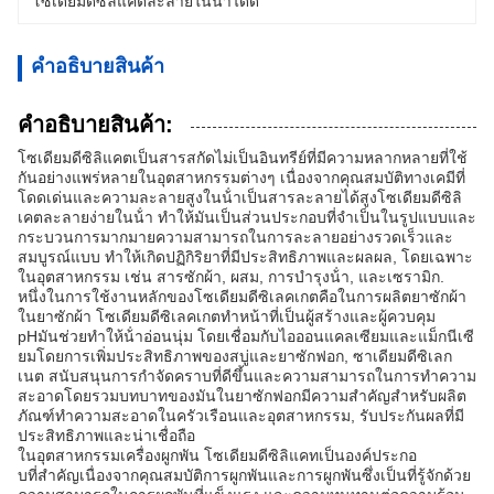
โซเดียมดีซิลิแคตละลายในน้ําได้ดี
คําอธิบายสินค้า
คําอธิบายสินค้า:
โซเดียมดีซิลิแคตเป็นสารสกัดไม่เป็นอินทรีย์ที่มีความหลากหลายที่ใช้
กันอย่างแพร่หลายในอุตสาหกรรมต่างๆ เนื่องจากคุณสมบัติทางเคมีที่
โดดเด่นและความละลายสูงในน้ําเป็นสารละลายได้สูงโซเดียมดีซิลิ
เคตละลายง่ายในน้ํา ทําให้มันเป็นส่วนประกอบที่จําเป็นในรูปแบบและ
กระบวนการมากมายความสามารถในการละลายอย่างรวดเร็วและ
สมบูรณ์แบบ ทําให้เกิดปฏิกิริยาที่มีประสิทธิภาพและผลผล, โดยเฉพาะ
ในอุตสาหกรรม เช่น สารซักผ้า, ผสม, การบํารุงน้ํา, และเซรามิก.
หนึ่งในการใช้งานหลักของโซเดียมดีซิเลคเกตคือในการผลิตยาซักผ้า
ในยาซักผ้า โซเดียมดีซิเลคเกตทําหน้าที่เป็นผู้สร้างและผู้ควบคุม
pHมันช่วยทําให้น้ําอ่อนนุ่ม โดยเชื่อมกับไอออนแคลเซียมและแม็กนีเซี
ยมโดยการเพิ่มประสิทธิภาพของสบู่และยาซักฟอก, ซาเดียมดีซิเลก
เนต สนับสนุนการกําจัดคราบที่ดีขึ้นและความสามารถในการทําความ
สะอาดโดยรวมบทบาทของมันในยาซักฟอกมีความสําคัญสําหรับผลิต
ภัณฑ์ทําความสะอาดในครัวเรือนและอุตสาหกรรม, รับประกันผลที่มี
ประสิทธิภาพและน่าเชื่อถือ
ในอุตสาหกรรมเครื่องผูกพัน โซเดียมดีซิลิแคทเป็นองค์ประกอ
บที่สําคัญเนื่องจากคุณสมบัติการผูกพันและการผูกพันซึ่งเป็นที่รู้จักด้วย