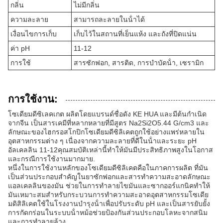
กลิ่น
ไม่มีกลิ่น
ความละลาย
สามารถละลายในน้ําได้
เงื่อนไขการเก็บ
เก็บไว้ในสถานที่เย็นแห้ง และถังที่ปิดแน่น
ค่า pH
11-12
การใช้
สารซักฟอก, สารติด, การบําบัดน้ํา, เซรามิก
การใช้งาน:
โซเดียมดีซิเลคเกต ผลิตโดยแบรนด์ชื่อดัง KE HUA และมีต้นกําเนิด
จากจีน เป็นสารเคมีที่หลากหลายที่มีสูตร Na2Si2O5.44 G/cm3 และ
ลักษณะของไฮกรอสโกปิกโซเดียมดีซิลิเคตถูกใช้อย่างแพร่หลายใน
อุตสาหกรรมต่าง ๆ เนื่องจากความละลายที่ดีในน้ําและระยะ pH
อัลเคลลิน 11-12คุณสมบัติเหล่านี้ทําให้มันมีประสิทธิภาพสูงในโอกาส
และกรณีการใช้งานมากมาย.
หนึ่งในการใช้งานหลักของโซเดียมดีซิลิเคตคือในภาคการผลิต ที่มัน
เป็นส่วนประกอบสําคัญในยาซักฟอกและสารทําความสะอาดลักษณะ
แอลเคลลินของมัน ช่วยในการทําลายไขมันและซากออร์แกนิคทําให้
มันเหมาะสมสําหรับกระบวนการทําความสะอาดอุตสาหกรรมโซเดีย
มดิสิลิเคตใช้ในโรงงานบํารุงน้ําเพื่อปรับระดับ pH และเป็นสารยับยั้ง
การกัดกร่อนในระบบน้ําหม้อช่วยป้องกันส่วนประกอบโลหะจากสนิม
และการทําลายล้าง