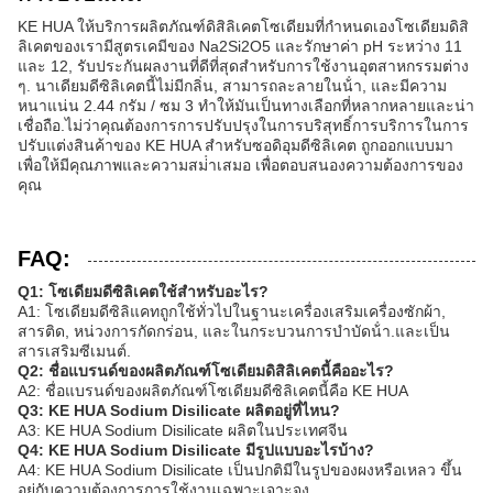
KE HUA ให้บริการผลิตภัณฑ์ดิสิลิเคตโซเดียมที่กําหนดเองโซเดียมดิสิ
ลิเคตของเรามีสูตรเคมีของ Na2Si2O5 และรักษาค่า pH ระหว่าง 11
และ 12, รับประกันผลงานที่ดีที่สุดสําหรับการใช้งานอุตสาหกรรมต่าง
ๆ. นาเดียมดีซิลิเคตนี้ไม่มีกลิ่น, สามารถละลายในน้ํา, และมีความ
หนาแน่น 2.44 กรัม / ซม 3 ทําให้มันเป็นทางเลือกที่หลากหลายและน่า
เชื่อถือ.ไม่ว่าคุณต้องการการปรับปรุงในการบริสุทธิ์การบริการในการ
ปรับแต่งสินค้าของ KE HUA สําหรับซอดิอุมดีซิลิเคต ถูกออกแบบมา
เพื่อให้มีคุณภาพและความสม่ําเสมอ เพื่อตอบสนองความต้องการของ
คุณ
FAQ:
Q1: โซเดียมดีซิลิเคตใช้สําหรับอะไร?
A1: โซเดียมดีซิลิแคทถูกใช้ทั่วไปในฐานะเครื่องเสริมเครื่องซักผ้า,
สารติด, หน่วงการกัดกร่อน, และในกระบวนการบําบัดน้ํา.และเป็น
สารเสริมซีเมนต์.
Q2: ชื่อแบรนด์ของผลิตภัณฑ์โซเดียมดิสิลิเคตนี้คืออะไร?
A2: ชื่อแบรนด์ของผลิตภัณฑ์โซเดียมดีซิลิเคตนี้คือ KE HUA
Q3: KE HUA Sodium Disilicate ผลิตอยู่ที่ไหน?
A3: KE HUA Sodium Disilicate ผลิตในประเทศจีน
Q4: KE HUA Sodium Disilicate มีรูปแบบอะไรบ้าง?
A4: KE HUA Sodium Disilicate เป็นปกติมีในรูปของผงหรือเหลว ขึ้น
อยู่กับความต้องการการใช้งานเฉพาะเจาะจง