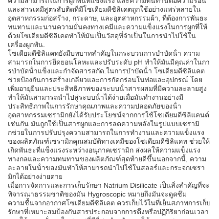
ความสามารถในการผูกพันที่แข็งแรง และความทนทานต่อความร้อน
และสารเคมีสูตรสับติดที่มีโซเดียมดีซิลิเคตถูกใช้อย่างแพร่หลายใน
อุตสาหกรรมก่อสร้าง, กระดาษ, และอุตสาหกรรมผ้า, ที่ต้องการพันธะ
ทนทานและนานความมั่นคงทางเคมีและความแข็งแรงในการผูกที่ให้
ด้วยโซเดียมดีซิลิเคตทําให้มันเป็นวัสดุที่จําเป็นในการนําไปใช้ใน
เครื่องผูกพัน.
โซเดียมดีซิลิแคทยังมีบทบาทสําคัญในกระบวนการบําบัดน้ํา ความ
สามารถในการยึดยอนโลหะและปรับระดับ pH ทําให้มันมีคุณค่าในกา
รบําบัดน้ําแข็งและกําจัดสารสกัด.ในการบําบัดน้ํา โซเดียมดีซิลิแคต
ช่วยป้องกันการสร้างเกลียวและการกัดกร่อนในท่อและอุปกรณ์ โดย
เพิ่มอายุยืนและประสิทธิภาพของระบบน้ําสารผสมที่มีความละลายสูง
ทําให้มันสามารถนําไปสู่ระบบน้ําได้ง่ายเมื่อมันทํางานอย่างมี
ประสิทธิภาพในการรักษาคุณภาพและความปลอดภัยของน้ํา
อุตสาหกรรมเซรามิกยังได้รับประโยชน์จากการใช้โซเดียมดีซิลิแคนต์
เช่นกัน มันถูกใช้เป็นสารผูกและการลดความหลั่งในรูปแบบเซรามิ
กช่วยในการปรับปรุงความสามารถในการทํางานและความแข็งแรง
ของผลิตภัณฑ์เซรามิกคุณสมบัติทางเคมีของโซเดียมดีซิลิแคท ช่วยให้
เกิดพันธะที่แข็งแรงระหว่างอนุภาคเซรามิก ส่งผลให้ความแข็งแรง
ทางกลและความทนทานของผลิตภัณฑ์สุดท้ายดีขึ้นนอกจากนี้, ความ
ละลายในน้ําของมันทําให้สามารถนําไปใช้ในสลอร์และกระจกเซรา
มิกได้อย่างง่ายดาย
เมื่อการจัดการและการเก็บรักษา Natrium Disilicate เป็นสิ่งสําคัญที่จะ
พิจารณาธรรมชาติของมัน Hygroscopic หมายถึงมันจะดูดซึม
ความชื้นจากอากาศโซเดียมดีซิลิเคต ควรเก็บไว้ในที่เย็นสภาพการเก็บ
รักษาที่เหมาะสมป้องกันสารประกอบจากการตึงหรือปฏิกิริยาก่อนเวลา