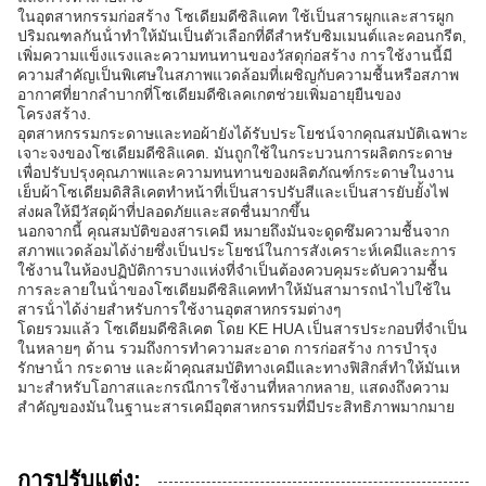
ในอุตสาหกรรมก่อสร้าง โซเดียมดีซิลิแคท ใช้เป็นสารผูกและสารผูก
ปริมณฑลกันน้ําทําให้มันเป็นตัวเลือกที่ดีสําหรับซิมเมนต์และคอนกรีต,
เพิ่มความแข็งแรงและความทนทานของวัสดุก่อสร้าง การใช้งานนี้มี
ความสําคัญเป็นพิเศษในสภาพแวดล้อมที่เผชิญกับความชื้นหรือสภาพ
อากาศที่ยากลําบากที่โซเดียมดีซิเลคเกตช่วยเพิ่มอายุยืนของ
โครงสร้าง.
อุตสาหกรรมกระดาษและทอผ้ายังได้รับประโยชน์จากคุณสมบัติเฉพาะ
เจาะจงของโซเดียมดีซิลิแคต. มันถูกใช้ในกระบวนการผลิตกระดาษ
เพื่อปรับปรุงคุณภาพและความทนทานของผลิตภัณฑ์กระดาษในงาน
เย็บผ้าโซเดียมดิสิลิเคตทําหน้าที่เป็นสารปรับสีและเป็นสารยับยั้งไฟ
ส่งผลให้มีวัสดุผ้าที่ปลอดภัยและสดชื่นมากขึ้น
นอกจากนี้ คุณสมบัติของสารเคมี หมายถึงมันจะดูดซึมความชื้นจาก
สภาพแวดล้อมได้ง่ายซึ่งเป็นประโยชน์ในการสังเคราะห์เคมีและการ
ใช้งานในห้องปฏิบัติการบางแห่งที่จําเป็นต้องควบคุมระดับความชื้น
การละลายในน้ําของโซเดียมดีซิลิแคททําให้มันสามารถนําไปใช้ใน
สารน้ําได้ง่ายสําหรับการใช้งานอุตสาหกรรมต่างๆ
โดยรวมแล้ว โซเดียมดีซิลิเคต โดย KE HUA เป็นสารประกอบที่จําเป็น
ในหลายๆ ด้าน รวมถึงการทําความสะอาด การก่อสร้าง การบํารุง
รักษาน้ํา กระดาษ และผ้าคุณสมบัติทางเคมีและทางฟิสิกส์ทําให้มันเห
มาะสําหรับโอกาสและกรณีการใช้งานที่หลากหลาย, แสดงถึงความ
สําคัญของมันในฐานะสารเคมีอุตสาหกรรมที่มีประสิทธิภาพมากมาย
การปรับแต่ง: