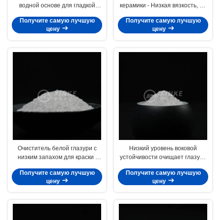
водной основе для гладкой
керамики - Низкая вязкость, на
керамической отделки
водной основе, нетоксичный
Получите самую лучшую
Получите самую лучшую
цену
цену
Очиститель белой глазури с
Низкий уровень воковой
низким запахом для краски /
устойчивости очищает глазурь
пятен
для деревянного
Получите самую лучшую
Получите самую лучшую
металлического пластика
цену
цену