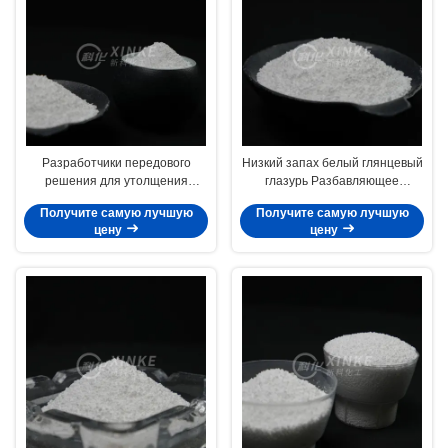
Разработчики передового
Низкий запах белый глянцевый
решения для утолщения
глазурь Разбавляющее
глазури повышают
средство для краски / пятна
Получите самую лучшую
Получите самую лучшую
производительность
цену
цену
керамического покрытия