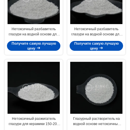
Нетоксичный разбавитель
Нетоксичный разбавитель
глазури на водной основе для
глазури на водной основе для
керамики 150-200 кв. футов/
керамики 150-200 кв. футов/
Получите самую лучшую
Получите самую лучшую
галлон
галлон
цену
цену
Нетоксичный разжигатель
Глазурный растворитель на
глазури для керамики 150-200
водной основе нетоксичный
кв. футов/галь покрытие
для керамических глазуров