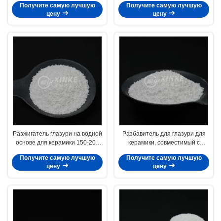
Получите самую лучшую
Получите самую лучшую
цену
цену
Разжигатель глазури на водной
Разбавитель для глазури для
основе для керамики 150-200
керамики, совместимый с
кв. футов/галь
большинством глазурей
Получите самую лучшую
Получите самую лучшую
цену
цену