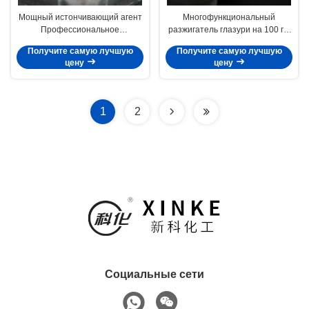
Мощный истончивающий агент
Многофункциональный
Профессиональное
разжигатель глазури на 100 г/л
керамическое покрытие
поднимает бизнес керамики на
Получите самую лучшую
Получите самую лучшую
Результаты Контроль
новый уровень
цену
цену
производительности
1
2
Социальные сети