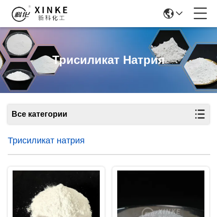
Трисиликат Натрия
Все категории
Трисиликат натрия