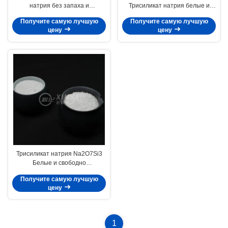
натрия без запаха и
Трисиликат натрия белые и
долговечный для
свободнотекущие гранулы и
Получите самую лучшую
Получите самую лучшую
промышленного использования
порошки
цену
цену
Трисиликат натрия Na2O7Si3
Белые и свободно
протекающие гранулы и
Получите самую лучшую
порошки 13870-30-9
цену
1