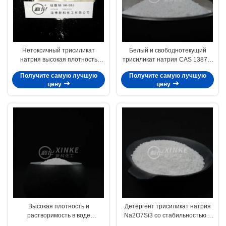
Нетоксичный трисиликат
Белый и свободнотекущий
натрия высокая плотность
трисиликат натрия CAS 13870-
Na2o7si3 Mw 242.23 Cas 13870-
30-9 Стабильный и
Получите самую лучшую
Получите самую лучшую
30-9
растворимый в нормальных
цену
цену
условиях
Высокая плотность и
Детергент трисиликат натрия
растворимость в воде
Na2O7Si3 со стабильностью в
Трисиликат натрия МВт 242,23
нормальных условиях и