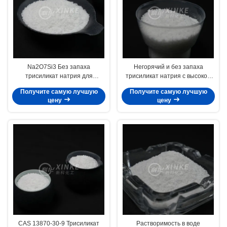
Na2O7Si3 Без запаха
Негорячий и без запаха
трисиликат натрия для
трисиликат натрия с высокой
керамики и
плотностью накопления 13870-
Получите самую лучшую
Получите самую лучшую
высокопроизводительной
30-9
цену
цену
CAS 13870-30-9 Трисиликат
Растворимость в воде