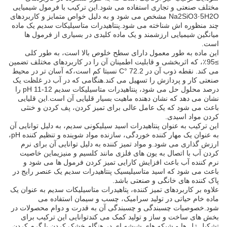
مختلف صنعتی و تجاری استفاده می شود.این ترکیب با فرمول شیمیایی
Na2SiO3·5H2O مشخص می شود و به دلیل خواص متمایز و کاربردهای
چند منظوره اش شناخته می شود.پنتاهیدرات متاسیلیکات سدیم یک ماده
میانگین شیمیایی ارزشمند و یک ماده کلیدی در بسیاری از فرمول ها
است.
این ماده به طور معمول دارای سطح خلوص بالا است، به طور کلی
≥95٪، که اثربخشی و قابلیت اطمینان آن را در کاربردهای مختلف تضمین
می کند. نقطه ذوب آن در 72.2 °C نسبتا کم است،که آسان تر در محیط
صنعتی کار و پردازش را تسهیل می کند.هنگامی که در آب در غلظت یک
درصد محلول حل می شود، پنتاهیدرات متاسیلیکات سدیم pH 11-12 را
نشان می دهد که نشان دهنده ماهیت بسیار قلیایی آن است.این قلیایی
باعث می شود که یک عامل عالی برای تمیز کردن، پف کردن و خنثی
کردن مواد اسیدی.
این ترکیب به عنوان پنتاهیدرات اسید سیلیکونی سدیم، به دلیل توانایی آن
به عنوان یک مهار کننده خوردگی، سازنده مواد شوینده و تنظیم کننده pH،
ارزش گذاری می شود.و مواد تمیز کننده به دلیل توانایی آن برای نرم
کردن آب با اتصال به یون های فلزی مانند کلسیم و منیزیماین خاصیت
نرم کننده آب باعث افزایش کارایی تمیز کردن فرمول ها می شود و
باعث می شود که اسید متاسیلیسیک پنتاهیدرات سدیم یک عنصر رایج در
پاک کننده های خانگی و صنعتی باشد.
علاوه بر کاربردهای تمیز کننده، پتاهیدرات متاسیلیکات سدیم به عنوان یک
ماده خام حیاتی در تولید سرامیک، چسب و سیمان استفاده می
شود.خصوصیات چسبندگی و چسبندگی آن به قدرت و دوام محصولات در
بخش های ساخت و ساز و تولید کمک می کندتوانایی این ترکیب برای
تشکیل ژل ها و شبکه های شیشه ای در هنگام خشک کردن یا گرم کردن