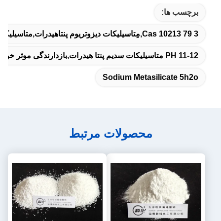
برچسب ها:
Cas 10213 79 3,مِتاسیلیکات دیزوتریوم پنتاهیدرات,متاسیلیکات سدیم 5h2o
PH 11-12 متاسیلیکات سدیم پنتا هیدرات,بازدارندگی موثر خوردگی سدیم متا سیلیکات پنتاهیدرات,پنتاهیدرات سدیم سیلیكات با حلالیت آسان در آب سرد
Sodium Metasilicate 5h2o
محصولات مرتبط