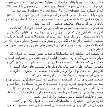
متاسیلیکات سدیم یا پنتاهیدرات اسید سیلیک سدیم نیز شناخته می شود،
یک ترکیب شیمیایی متنوع با منشاء چین است.اين محصول با کيفيت بالا،
که با شماره مدل Sodium Metasilicate Pentahydrate شناخته می
شود، با قابلیت حل شدن عالی در آب و ماهیت قلیایی خود با pH 11-12
در یک محلول 1٪ شناخته می شود.با نقطه ذوب 72.2 °C، ثبات و عملکرد
ثابت را در کاربردهای مختلف صنعتی ارائه می دهد.
پنتاهیدرات متاسیلیکات سدیم به دلیل خواص قلیایی قوی آن که باعث
افزایش کارایی تمیز کردن با تجزیه چربی، روغن ها،و بقایای ارگانیکاین
باعث می شود آن را یک ماده ایده آل برای محصولات تمیز کننده خانگی و
صنعتی، اطمینان از حذف لکه برتر و تمیز کردن سطح.محلول بودن آن در
آب باعث می شود که به راحتی در فرمول های مایع و پودر مواد شوینده
ادغام شود.
در تصفیه آب، پنتاهیدرات متاسیلیکات سدیم نقش مهمی به عنوان یک
مهار کننده خوردگی دارد. ماهیت قلیایی آن به خنثی کردن شرایط اسیدی
کمک می کند،حفاظت از سطوح فلزی در سیستم های آب از خوردگی و
مقیاس بندیاین طول عمر لوله ها، دیگ ها و سیستم های خنک کننده را
افزایش می دهد، و آن را در کارخانه های تصفیه آب شهری، مدارهای
صنعتی آب و تهویه آب دیگ ها بسیار ارزشمند می کند.
صنعت چسب ها نیز از استفاده از پنتاهیدرات اسید سیلیکونی سدیم بهره
مند می شوند.بهبود قدرت و دوام چسب های مورد استفاده در ساخت و
ساز، کار با چوب و بسته بندی. خواص شیمیایی آن اجازه می دهد تا
چسب ها در برابر تغییرات رطوبت و درجه حرارت مقاومت کنند و طول
عمر و قابلیت اطمینان مواد متصل را افزایش دهند.
علاوه بر این، پنتاهیدرات متاسیلیکات سدیم به عنوان یک مهار کننده
خوردگی در کاربردهای مختلف صنعتی استفاده می شود.تضمین عملکرد