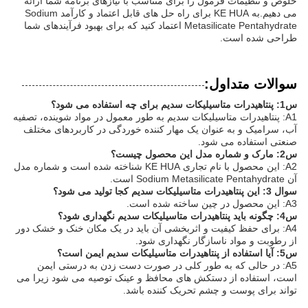
خلوص و تنظیمات فرمول را برای متناسب با نیازهای برنامه شما ارائه
می دهیم.به KE HUA برای راه حل های قابل اعتماد و کارآمد Sodium
Metasilicate Pentahydrate اعتماد کنید که برای بهبود فرآیندهای شما
طراحی شده است.
سوالات متداول:
س1: پنتاهیدرات متاسیلیکات سدیم برای چه استفاده می شود؟
A1: پنتاهیدرات متاسیلیکات سدیم به طور معمول در مواد شوینده، تصفیه
آب، سرامیک و به عنوان یک مهار کننده خوردگی در کاربردهای مختلف
صنعتی استفاده می شود.
س2: مارک و شماره مدل این محصول چیست؟
A2: این محصول با نام تجاری KE HUA شناخته شده است و شماره مدل
آن Sodium Metasilicate Pentahydrate است.
سوال 3: این پنتاهیدرات متاسیلیکات سدیم کجا تولید می شود؟
A3: این محصول در چین ساخته شده است.
س4: چگونه باید پنتاهیدرات متاسیلیکات سدیم نگهداری شود؟
A4: برای حفظ کیفیت و اثربخشی آن باید در یک مکان خنک و خشک دور
از رطوبت و مواد ناسازگار نگهداری شود.
س5: آیا استفاده از پنتاهیدرات متاسیلیکات سدیم ایمن است؟
A5: در حالی که به طور کلی در صورت دست زدن به درستی ایمن
است، استفاده از دستکش های محافظ و عینک توصیه می شود زیرا می
تواند برای پوست و چشم تحریک کننده باشد.