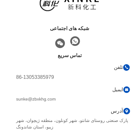
شبکه های اجتماعی
تماس سریع
تلفن
86-13053385979
ایمیل
sunke@zbxkhg.com
آدرس
پارک صنعتی روستای شانتو، شهر کونلون، منطقه ژیچوان، شهر
زیبو، استان شاندونگ