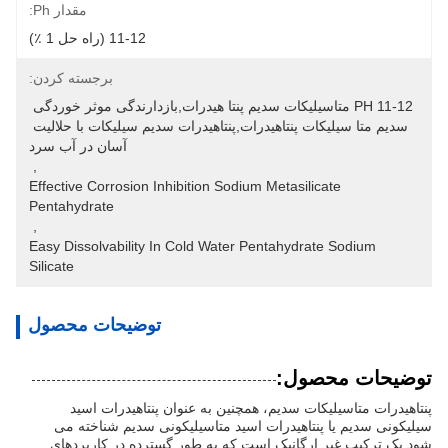
مقدار Ph:
11-12 (راه حل 1 ٪)
برجسته کردن:
PH 11-12 متاسیلیکات سدیم پنتا هیدرات,بازدارندگی موثر خوردگی 
سدیم متا سیلیکات پنتاهیدرات,پنتاهیدرات سدیم سیلیكات با حلالیت 
آسان در آب سرد
, 
Effective Corrosion Inhibition Sodium Metasilicate 
Pentahydrate
, 
Easy Dissolvability In Cold Water Pentahydrate Sodium 
Silicate
توضیحات محصول
توضیحات محصول:
پنتاهیدرات متاسیلیکات سدیم، همچنین به عنوان پنتاهیدرات اسید
سیلیکونی سدیم یا پنتاهیدرات اسید متاسیلیکونی سدیم شناخته می
شود.یک ترکیب غیر ارگانیک است که به طور گسترده در کاربردهای