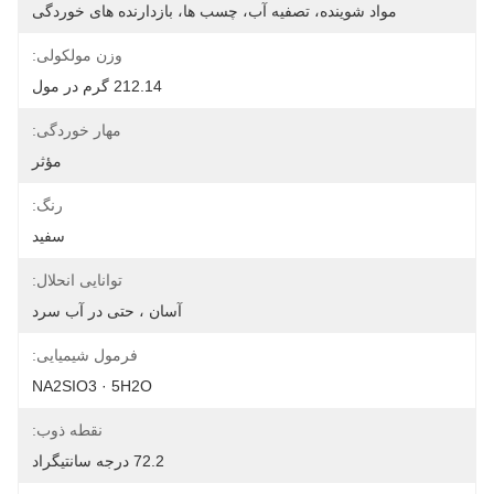
مواد شوینده، تصفیه آب، چسب ها، بازدارنده های خوردگی
وزن مولکولی:
212.14 گرم در مول
مهار خوردگی:
مؤثر
رنگ:
سفید
توانایی انحلال:
آسان ، حتی در آب سرد
فرمول شیمیایی:
NA2SIO3 · 5H2O
نقطه ذوب:
72.2 درجه سانتیگراد