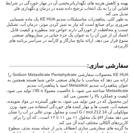
بهینه و کاهش هزینه های نگهداریاثربخشی آن در مهار خوردگی در شرایط
قلیایی آن را به یک انتخاب ترجیح داده شده در درمان و نگهداری فلز
تبدیل می کند.
به طور کلی، پنتاهیدرات متاسیلیکات سدیم KE HUA یک ماده شیمیایی
ضروری برای صنایع است که نیاز به تمیز کردن موثر، درمان آب، تشکیل
چسب و محافظت از خوردگی دارند.خواص چند منظوره و کیفیت قابل
اعتماد آن از چین آن را به عنوان یک جزء حیاتی در سناریوهای صنعتی
متنوع قرار می دهد، ارائه نتایج سازگار و کارآمد در سراسر برنامه های
کاربردی.
سفارشی سازی:
KE HUA محصولات سفارشی Sodium Metasilicate Pentahydrate را
ارائه می دهد که متناسب با نیازهای صنعتی خاص شما هستند.همچنین به
عنوان پنتاهیدرات سدیم Metasilicic اسید یا پنتاهیدرات سدیم
Metasilicate شناخته می شود، با خالصیت معمولا ≥ 95٪ تولید می شود،
کیفیت و عملکرد بالا را تضمین می کند.
این محصول که در چین تولید می شود، به طور گسترده در مواد شوینده،
تصفیه آب، چسب ها و مهار کننده های خوردگی استفاده می شود. وزن
مولکولی آن 212.14 G / mol است و محلول بودن عالی در آب را نشان
می دهد.مقدار pH یک محلول ۱٪ بین ۱۱ تا ۱۲ است.، که آن را برای
کاربردهای آلکالی مختلف ایده آل می کند.
ما گزینه های سفارشی سازی انعطاف پذیر از جمله بسته بندی، سطوح