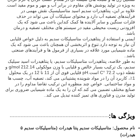
به ویژه در تولید پوشش های مقاوم در برابر آب و مهر و موم مفید است.
علاوه بر این، پنتاهیدرات سدیم اسید متاسیلیسیک نقش مهمی در
فرآیندهای تصفیه آب دارد.و محتوای سیلیکات آن می تواند در حذف
فلزات سنگین و سایر آلاینده ها کمک کنداین باعث می شود که یک
افزودنی زیست محیطی مفید در سیستم های مختلف تصفیه و درمان
باشد.
ایمنی و استفاده از پنتاهیدرات متاسیلیکات سدیم به دلیل خواص قلیایی
آن نیاز به توجه دارد.تنوع و اثربخشی آن همچنان باعث می شود که یک
ماده شیمیایی مورد علاقه در بسیاری از فرمول ها و فرآیندهای صنعتی
باشد..
به طور خلاصه، پنتاهیدرات متاسیلیکات سدیم، یا پنتاهیدرات اسید سیلیک
سدیم، یک ترکیب بسیار خالص و قلیایی با وزن مولکولی 212.14 g/mol و
نقطه ذوب 72.2 °C است.pH قلیایی قوی آن از 11 تا 12 در یک محلول
1٪، کاربرد آن را در مواد شوینده پشتیبانی می کند، تصفیه آب، چسب ها
و مواد ساختمانی. خواص چند منظوره این ترکیب تقاضا مداوم را در
صنایع مختلف تضمین می کند.که آن را به یک ماده شیمیایی ضروری برای
تولید مدرن و فناوری های تمیز کننده تبدیل می کند..
ویژگی ها:
نام محصول: متاسیلیکات سدیم پنتا هیدرات (متاسیلیکات سدیم ۵
هیدرات)