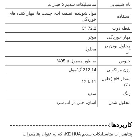
نام شیمیایی
متاسیلیکات سدیم ۵ هیدرات
مواد شوینده، تصفیه آب، چسب ها، مهار کننده های
استفاده
خوردگی
نقطه ذوب
72.2 °C
مهار خوردگی
موثر
محلول بودن در
محلول
آب
خلوص
به طور معمول ≥ 95%
وزن مولکولی
212.14 گ/مول
مقدار pH (حلول
11 تا 12
۱٪)
رنگ
سفید
محلول شدن
آسان، حتی در آب سرد
کاربردها:
پنتاهیدرات متاسیلیکات سدیم KE HUA، که به عنوان پنتاهیدرات