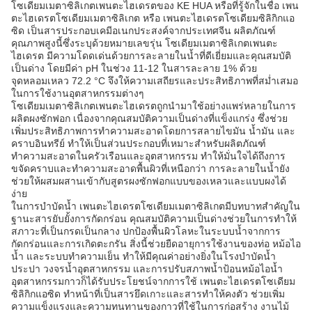
โซเดียมเมตาซิลิเกตเพนตะไฮเดรตของ KE HUA หรือที่รู้จักในชื่อ เพน
ตะไฮเดรตโซเดียมเมตาซิลิเกต หรือ เพนตะไฮเดรตโซเดียมซิลิกิกแอ
ซิด เป็นสารประกอบเคมีอเนกประสงค์จากประเทศจีน ผลิตภัณฑ์
คุณภาพสูงนี้ซึ่งระบุด้วยหมายเลขรุ่น โซเดียมเมตาซิลิเกตเพนตะ
ไฮเดรต มีความโดดเด่นด้วยการละลายในน้ำที่ดีเยี่ยมและคุณสมบัติ
เป็นด่าง โดยมีค่า pH ในช่วง 11-12 ในสารละลาย 1% ด้วย
จุดหลอมเหลว 72.2 °C จึงให้ความเสถียรและประสิทธิภาพที่สม่ำเสมอ
ในการใช้งานอุตสาหกรรมต่างๆ
โซเดียมเมตาซิลิเกตเพนตะไฮเดรตถูกนำมาใช้อย่างแพร่หลายในการ
ผลิตผงซักฟอก เนื่องจากคุณสมบัติความเป็นด่างที่แข็งแกร่ง ซึ่งช่วย
เพิ่มประสิทธิภาพการทำความสะอาดโดยการสลายไขมัน น้ำมัน และ
คราบอินทรีย์ ทำให้เป็นส่วนประกอบที่เหมาะสำหรับผลิตภัณฑ์
ทำความสะอาดในครัวเรือนและอุตสาหกรรม ทำให้มั่นใจได้ถึงการ
ขจัดคราบและทำความสะอาดพื้นผิวที่เหนือกว่า การละลายในน้ำยัง
ช่วยให้ผสมผสานเข้ากับสูตรผงซักฟอกแบบของเหลวและแบบผงได้
ง่าย
ในการบำบัดน้ำ เพนตะไฮเดรตโซเดียมเมตาซิลิเกตมีบทบาทสำคัญใน
ฐานะสารยับยั้งการกัดกร่อน คุณสมบัติความเป็นด่างช่วยในการทำให้
สภาวะที่เป็นกรดเป็นกลาง ปกป้องพื้นผิวโลหะในระบบน้ำจากการ
กัดกร่อนและการเกิดตะกรัน สิ่งนี้ช่วยยืดอายุการใช้งานของท่อ หม้อไอ
น้ำ และระบบทำความเย็น ทำให้มีคุณค่าอย่างยิ่งในโรงบำบัดน้ำ
ประปา วงจรน้ำอุตสาหกรรม และการปรับสภาพน้ำป้อนหม้อไอน้ำ
อุตสาหกรรมกาวก็ได้รับประโยชน์จากการใช้ เพนตะไฮเดรตโซเดียม
ซิลิกิกแอซิด ทำหน้าที่เป็นสารยึดเกาะและสารทำให้คงตัว ช่วยเพิ่ม
ความแข็งแรงและความทนทานของกาวที่ใช้ในการก่อสร้าง งานไม้