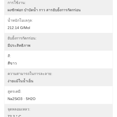
การใช้งาน:
ผงซักฟอก บำบัดน้ำ กาว สารยับยั้งการกัดกร่อน
น้ำหนักโมเลกุล:
212.14 G/mol
ยับยั้งการกัดกร่อน:
มีประสิทธิภาพ
สี:
สีขาว
ความสามารถในการละลาย:
ง่ายแม้ในน้ำเย็น
สูตรเคมี:
Na2SiO3 · 5H2O
จุดหลอมเหลว:
72.2 ° C