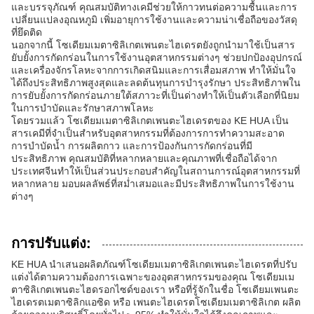
และบรรจุภัณฑ์ คุณสมบัติทางเคมีช่วยให้กาวทนต่อความชื้นและการ
เปลี่ยนแปลงอุณหภูมิ เพิ่มอายุการใช้งานและความน่าเชื่อถือของวัสดุ
ที่ยึดติด
นอกจากนี้ โซเดียมเมตาซิลิเกตเพนตะไฮเดรตยังถูกนำมาใช้เป็นสาร
ยับยั้งการกัดกร่อนในการใช้งานอุตสาหกรรมต่างๆ ช่วยปกป้องอุปกรณ์
และเครื่องจักรโลหะจากการเกิดสนิมและการเสื่อมสภาพ ทำให้มั่นใจ
ได้ถึงประสิทธิภาพสูงสุดและลดต้นทุนการบำรุงรักษา ประสิทธิภาพใน
การยับยั้งการกัดกร่อนภายใต้สภาวะที่เป็นด่างทำให้เป็นตัวเลือกที่นิยม
ในการบำบัดและรักษาสภาพโลหะ
โดยรวมแล้ว โซเดียมเมตาซิลิเกตเพนตะไฮเดรตของ KE HUA เป็น
สารเคมีที่จำเป็นสำหรับอุตสาหกรรมที่ต้องการการทำความสะอาด
การบำบัดน้ำ การผลิตกาว และการป้องกันการกัดกร่อนที่มี
ประสิทธิภาพ คุณสมบัติที่หลากหลายและคุณภาพที่เชื่อถือได้จาก
ประเทศจีนทำให้เป็นส่วนประกอบสำคัญในสถานการณ์อุตสาหกรรมที่
หลากหลาย มอบผลลัพธ์ที่สม่ำเสมอและมีประสิทธิภาพในการใช้งาน
ต่างๆ
การปรับแต่ง:
KE HUA นำเสนอผลิตภัณฑ์โซเดียมเมตาซิลิเกตเพนตะไฮเดรตที่ปรับ
แต่งได้ตามความต้องการเฉพาะของอุตสาหกรรมของคุณ โซเดียมเม
ตาซิลิเกตเพนตะไฮดรอกไซด์ของเรา หรือที่รู้จักในชื่อ โซเดียมเพนตะ
ไฮเดรตเมตาซิลิกแอซิด หรือ เพนตะไฮเดรตโซเดียมเมตาซิลิเกต ผลิต