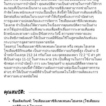
ในกระบวนการบำบัดน้ำ คุณสมบัติความเป็นด่างช่วยในการทำให้กาก
ตะกอนที่เป็นกรดเป็นกลาง และปริมาณซิลิเกตสามารถช่วยในการ
กำจัดโลหะหนักและสารปนเปื้อนอื่นๆ สิ่งนี้ทำให้เป็นสารเติมแต่งที่เป็น
มิตรต่อสิ่งแวดล้อมในระบบการทำให้บริสุทธิ์และการบำบัดต่างๆ
การดูแลความปลอดภัยและการจัดการ โซเดียมเมตาซิลิเกตเพนตะ
ไฮเดรต จำเป็นต้องให้ความสนใจเนื่องจากคุณสมบัติความเป็นด่าง
ควรใช้อุปกรณ์ป้องกันที่เหมาะสมเพื่อหลีกเลี่ยงการระคายเคืองต่อ
ผิวหนังและดวงตา แม้จะมีข้อควรระวังนี้ ความหลากหลายและ
ประสิทธิภาพยังคงทำให้เป็นสารเคมีที่นิยมใช้ในสูตรผลิตภัณฑ์และ
กระบวนการอุตสาหกรรมหลายชนิด
โดยสรุป โซเดียมเมตาซิลิเกตเพนตะไฮเดรต หรือ เพนตะไฮเดรต
โซเดียมซิลิกิกแอซิด เป็นสารประกอบที่มีความบริสุทธิ์สูง เป็นด่าง มี
น้ำหนักโมเลกุล 212.14 กรัม/โมล และจุดหลอมเหลว 72.2 °C ค่า pH
ที่เป็นด่างสูง 11-12 ในสารละลาย 1% เป็นพื้นฐานในการใช้งานในผง
ซักฟอก การบำบัดน้ำ กาว และวัสดุก่อสร้าง คุณสมบัติที่หลากหลาย
ของสารประกอบนี้ทำให้มีความต้องการอย่างต่อเนื่องในอุตสาหกรรม
ต่างๆ ทำให้เป็นสารเคมีที่จำเป็นสำหรับเทคโนโลยีการผลิตและการ
ทำความสะอาดสมัยใหม่
คุณสมบัติ:
ชื่อผลิตภัณฑ์: โซเดียมเมตาซิลิเกตเพนตะไฮเดรต (โซเดียมเม