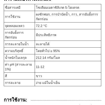
ชื่อสารเคมี
โซเดียมเมตาซิลิเกต 5-ไฮเดรต
ผงซักฟอก, การบำบัดน้ำ, กาว, สารยับยั้งการ
การใช้งาน
กัดกร่อน
จุดหลอมเหลว
72.2 °C
การยับยั้งการ
มีประสิทธิภาพ
กัดกร่อน
การละลายในน้ำ
ละลายได้
ความบริสุทธิ์
โดยทั่วไป ≥ 95%
น้ำหนักโมเลกุล
212.14 กรัม/โมล
ค่า pH (สารละลาย
11-12
1%)
สี
ขาว
การละลาย
ง่าย แม้ในน้ำเย็น
การใช้งาน: