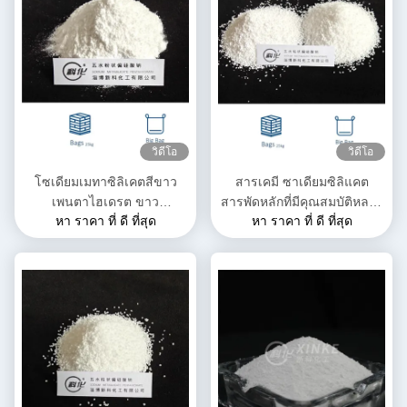
วิดีโอ
วิดีโอ
โซเดียมเมทาซิลิเคตสีขาว
สารเคมี ซาเดียมซิลิแคต
เพนตาไฮเดรต ขาว
สารพัดหลักที่มีคุณสมบัติหลาก
หา ราคา ที่ ดี ที่สุด
หา ราคา ที่ ดี ที่สุด
Na2SiO3·5H2O โหลดในน้ํา
หลาย