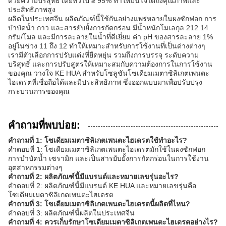
ด้วยความบริสุทธิ์โดยทั่วไป ≥ 95% ทำให้มั่นใจได้ถึงคุณภาพและ
ประสิทธิภาพสูง
ผลิตในประเทศจีน ผลิตภัณฑ์นี้ใช้กันอย่างแพร่หลายในผงซักฟอก การ
บำบัดน้ำ กาว และสารยับยั้งการกัดกร่อน มีน้ำหนักโมเลกุล 212.14
กรัม/โมล และมีการละลายในน้ำที่ดีเยี่ยม ค่า pH ของสารละลาย 1%
อยู่ในช่วง 11 ถึง 12 ทำให้เหมาะสำหรับการใช้งานที่เป็นด่างต่างๆ
เรามีตัวเลือกการปรับแต่งที่ยืดหยุ่น รวมถึงการบรรจุ ระดับความ
บริสุทธิ์ และการปรับสูตรให้เหมาะสมกับความต้องการในการใช้งาน
ของคุณ วางใจ KE HUA สำหรับโซลูชันโซเดียมเมตาซิลิเกตเพนตะ
ไฮเดรตที่เชื่อถือได้และมีประสิทธิภาพ ซึ่งออกแบบมาเพื่อปรับปรุง
กระบวนการของคุณ
คำถามที่พบบ่อย:
คำถามที่ 1: โซเดียมเมตาซิลิเกตเพนตะไฮเดรตใช้ทำอะไร?
คำตอบที่ 1: โซเดียมเมตาซิลิเกตเพนตะไฮเดรตมักใช้ในผงซักฟอก
การบำบัดน้ำ เซรามิก และเป็นสารยับยั้งการกัดกร่อนในการใช้งาน
อุตสาหกรรมต่างๆ
คำถามที่ 2: ผลิตภัณฑ์นี้มีแบรนด์และหมายเลขรุ่นอะไร?
คำตอบที่ 2: ผลิตภัณฑ์นี้มีแบรนด์ KE HUA และหมายเลขรุ่นคือ
โซเดียมเมตาซิลิเกตเพนตะไฮเดรต
คำถามที่ 3: โซเดียมเมตาซิลิเกตเพนตะไฮเดรตนี้ผลิตที่ไหน?
คำตอบที่ 3: ผลิตภัณฑ์นี้ผลิตในประเทศจีน
คำถามที่ 4: ควรเก็บรักษาโซเดียมเมตาซิลิเกตเพนตะไฮเดรตอย่างไร?