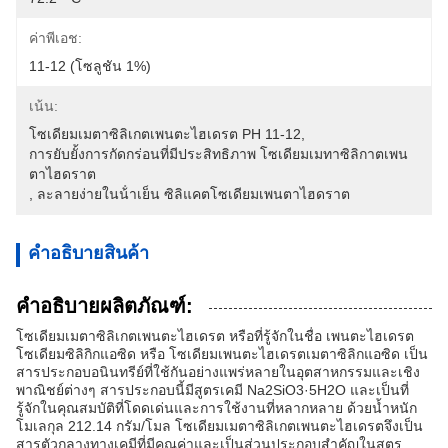
ค่าพีเอช:
11-12 (โซลูชัน 1%)
เน้น:
โซเดียมเมตาซิลิเกตเพนตะไฮเดรต PH 11-12
, 
การยับยั้งการกัดกร่อนที่มีประสิทธิภาพ โซเดียมเมทาซิลิกาตเพน
ตาไฮดราต
, 
ละลายง่ายในน้ําเย็น ซิลิแคตโซเดียมเพนตาไฮดราต
คําอธิบายสินค้า
คำอธิบายผลิตภัณฑ์:
โซเดียมเมตาซิลิเกตเพนตะไฮเดรต หรือที่รู้จักในชื่อ เพนตะไฮเดรต
โซเดียมซิลิกิกแอซิด หรือ โซเดียมเพนตะไฮเดรตเมตาซิลิกแอซิด เป็น
สารประกอบอนินทรีย์ที่ใช้กันอย่างแพร่หลายในอุตสาหกรรมและเชิง
พาณิชย์ต่างๆ สารประกอบนี้มีสูตรเคมี Na2SiO3·5H2O และเป็นที่
รู้จักในคุณสมบัติที่โดดเด่นและการใช้งานที่หลากหลาย ด้วยน้ำหนัก
โมเลกุล 212.14 กรัม/โมล โซเดียมเมตาซิลิเกตเพนตะไฮเดรตจึงเป็น
สารตัวกลางทางเคมีที่มีคุณค่าและเป็นส่วนประกอบสำคัญในสูตร