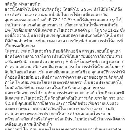
ผลิตภัณฑ์หลายชนิด
สารนี้โดยทั่วไปมีความบริสุทธิ์สูง โดยทั่วไป ≥ 95% ทำให้มั่นใจได้ถึง
ประสิทธิภาพและความน่าเชื่อถือในการใช้งานที่แตกต่างกัน
จุดหลอมเหลวค่อนข้างต่ำที่ 72.2 °C ซึ่งช่วยให้จัดการและแปรรูปได้
ง่ายในสภาพแวดล้อมอุตสาหกรรม เมื่อละลายในน้ำที่ความเข้มข้น
1% โซเดียมเมตาซิลิเกตเพนตะไฮเดรตแสดงค่า pH ในช่วง 11-12 ซึ่ง
บ่งชี้ถึงความเป็นด่างที่รุนแรง คุณสมบัติความเป็นด่างนี้ทำให้เป็นสาร
ที่ดีเยี่ยมสำหรับการทำความสะอาด การบัฟเฟอร์ และการทำให้สารที่
เป็นกรดเป็นกลาง
ในฐานะ เพนตะไฮเดรตโซเดียมซิลิกิกแอซิด สารประกอบนี้มีคุณค่า
สำหรับความสามารถในการทำหน้าที่เป็นสารยับยั้งการกัดกร่อน สาร
เสริมผงซักฟอก และตัวควบคุมค่า pH มักใช้ในผงซักฟอก สบู่ และสาร
ทำความสะอาด เนื่องจากมีความสามารถในการทำให้น้ำอ่อนโดยการ
จับกับไอออนโลหะ เช่น แคลเซียมและแมกนีเซียม คุณสมบัติการทำให้
น้ำอ่อนนี้ช่วยเพิ่มประสิทธิภาพการทำความสะอาดของสูตรผลิตภัณฑ์
ทำให้ โซเดียมเพนตะไฮเดรตเมตาซิลิกแอซิด เป็นส่วนประกอบทั่วไป
ในผลิตภัณฑ์ทำความสะอาดในครัวเรือนและอุตสาหกรรม
นอกเหนือจากการใช้งานด้านการทำความสะอาดแล้ว โซเดียมเมตาซิ
ลิเกตเพนตะไฮเดรตยังเป็นวัตถุดิบสำคัญในการผลิตเซรามิก กาว และ
ซีเมนต์ คุณสมบัติการยึดเกาะและการยึดติดช่วยเพิ่มความแข็งแรง
และความทนทานของผลิตภัณฑ์ในภาคการก่อสร้างและการผลิต
ความสามารถของสารประกอบในการสร้างเจลและโครงข่าย
คล้ายแก้วเมื่อแห้งหรือให้ความร้อนมีประโยชน์อย่างยิ่งในการผลิตสาร
เคลือบและสารผนึกที่ทนน้ำ
นอกจากนี้ โซเดียมเพนตะไฮเดรตเมตาซิลิกแอซิดยังมีบทบาทสำคัญ