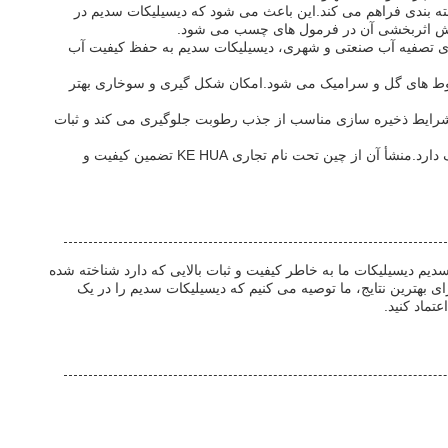
ه بندی فراهم می کند.این باعث می شود که دیسیلیکات سدیم در
افزایش اثربخشی آن در فرمول های چسب می شود.
های تصفیه آب صنعتی و شهری، دیسیلیکات سدیم به حفظ کیفیت آب
ن باعث بهبود قابلیت کار مخلوط های گل و سرامیک می شود.امکان شکل گیری و سوخاری بهتر
رف های کاملا بسته نگهداری شوند.شرایط ذخیره سازی مناسب از جذب رطوبت جلوگیری می کند و ثبات
به طور خلاصه، دیسیلیکات سدیم یک ماده شیمیایی بسیار محلول و چند منظوره است که نقش مهمی در مواد شوینده، چسب ها، تصفیه آب و سرامیک دارد.منشأ آن از چین تحت نام تجاری KE HUA تضمین کیفیت و
دیم دیسیلیکات ما به خاطر کیفیت و ثبات بالایی که دارد شناخته شده
هینهبرای بهترین نتایج، ما توصیه می کنیم که دیسیلیکات سدیم را در یک