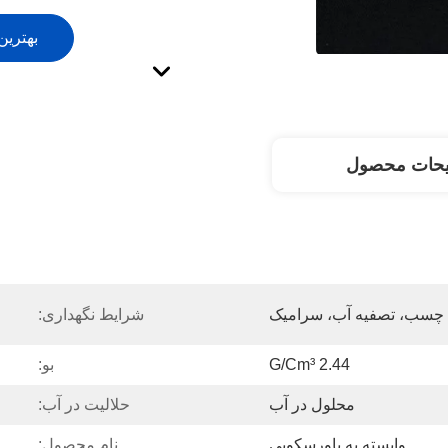
بهترین
یحات محصول
، چسب، تصفیه آب، سرامیک
شرایط نگهداری:
2.44 G/cm³
بو:
محلول در آب
حلالیت در آب:
وابسته به یاورسکوپی
نام محصول: