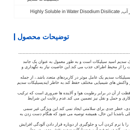
 آب
, 
Highly Soluble in Water Disodium Disilicate
توضیحات محصول
ک سدیم اسید سیلیکات است و به طور معمول به عنوان یک جامد
را از محیط اطراف جذب می کند.این خاصیت نیاز به نگهداری و
 12 است که نشان دهنده یک ماهیت قوی قلیایی است.این سطح pH بالا باعث می شود که دیسیلیکات سدیم یک عامل موثر در کاربردهای متعدد باشد.، از جمله
 در واکنش های شیمیایی مختلف حفظ کند.به خاطر ايندیسیلیکات سدیم
ظت از آن در برابر رطوبت هوا و آلاینده ها ضروری است که ترکیب
تکاری و حمل و نقل نیز تضمین می کند.عدم رعایت این شرایط
دی، خطر جدی برای سلامتی ایجاد نمی کند.این ویژگی غیر سمی
صلی باشدبا این حال، همیشه توصیه می شود که هنگام دست زدن به
ا با نرم کردن آب و جلوگیری از دوباره قرار دادن آلودگی افزایش
مک می کند.در تصفیه آب، دیسیلیکات سدیم نقش مهمی در مهار