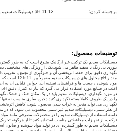
برجسته کردن:
pH 11-12 دیسیلیکات سدیم,تراکم 2.44 g/cm3 Na2Si2O5,دی سدیم دی‌سیلیکات
توضیحات محصول:
دیسیلیکات سدیم یک ترکیب غیر ارگانیک متنوع است که به طور گسترد
بلوری بی رنگ تا سفید ظاهر می شود.یکی از ویژگی های مشخصی دیسی
نگهداری دقیق برای حفظ اثربخشی آن و جلوگیری از تجمع یا تخریب دار
مواد شوینده ، چسب ها و فرآیندهای تصفیه آب. خواص قلیایی آن به آن 
اغلب در صنایع مورد استفاده قرار می گیرد که نیاز به کنترل دقیق pH و ثبات شیمیایی دارند.
در مورد نگهداری، دیسیلیکات سدیم باید در یک مکان خنک و خشک نگه
را در یک ظروف کاملا بسته نگهداری کنید.ذخیره سازی مناسب نه تنها
نگهداری می تواند منجر به خراب شدن محصول شود.، کاهش اثربخشی آ
از نظر سمی، دیسیلیکات سدیم غیر سمی محسوب می شود، که در مقایسه
دامنه استفاده از دیسیلیکات سدیم را در محصولات مصرفی مانند مواد
ترکیب، از تجهیزات محافظتی مناسب استفاده کنید تا از هرگونه تحریک
دیسیلیکات سدیم به طور گسترده ای در تولید مواد شوینده و صابون است
دهدثبات شیمیایی و قلیایی بالایی آن را به یک ماده ضروری در چسب ه