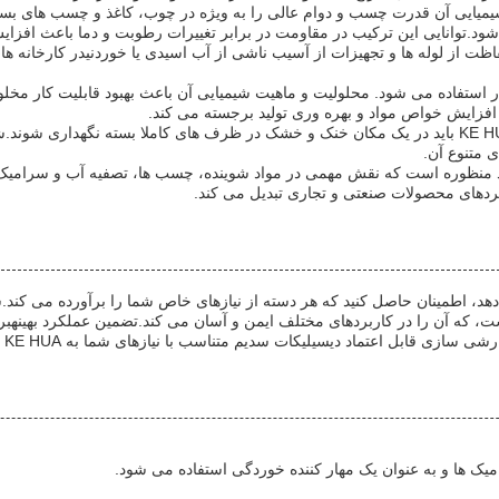
میایی آن قدرت چسب و دوام عالی را به ویژه در چوب، کاغذ و چسب های بست
خاب شود.توانایی این ترکیب در مقاومت در برابر تغییرات رطوبت و دما باعث 
ظت از لوله ها و تجهیزات از آسیب ناشی از آب اسیدی یا خوردنیدر کارخانه 
سرامیک، دیسیلیکات سدیم به عنوان یک deflocculant و باندر استفاده می شود. محلولیت و ماهیت شیمیایی آ
افزایش خواص مواد و بهره وری تولید برجسته می کند.
برای عملکرد بهینه و طول عمر، محصولات دیسیلیکات سدیم توسط KE HUA باید در یک مکان خنک و خشک در ظ
 متنوع آن.
بردهای محصولات صنعتی و تجاری تبدیل می کند.
دهد، اطمینان حاصل کنید که هر دسته از نیازهای خاص شما را برآورده می کند.س
یر سمی و بی بو است، که آن را در کاربردهای مختلف ایمن و آسان می کند.تضمین عملکرد ب
ل اعتماد دیسیلیکات سدیم متناسب با نیازهای شما به KE HUA اعتماد کنید.