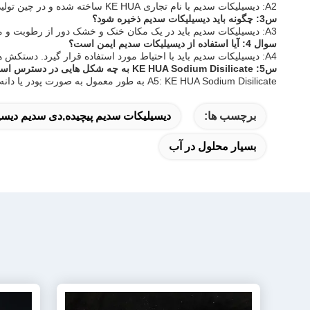
A2: دیسیلیکات سدیم با نام تجاری KE HUA ساخته شده و در چین تولید می شود.
س3: چگونه باید دیسیلیکات سدیم ذخیره شود؟
A3: دیسیلیکات سدیم باید در یک مکان خنک و خشک دور از رطوبت و مواد ناسازگار نگهداری شود تا ثبات و اثربخشی آن حفظ شود.
سوال 4: آیا استفاده از دیسیلیکات سدیم ایمن است؟
A4: دیسیلیکات سدیم باید با احتیاط مورد استفاده قرار گیرد. دستکش های محافظ و عینک استفاده کنید تا از تماس با پوست و چشم جلوگیری کنید و هنگام استفاده از آن تهویه خوبی را تضمین کنید.
س5: KE HUA Sodium Disilicate به چه شکل هایی در دسترس است؟
A5: KE HUA Sodium Disilicate به طور معمول به صورت پودر یا دانه ای در دسترس است که برای فرآیندهای صنعتی مختلف مناسب است.
برچسب ها:
دیسیلیکات سدیم پیچیده,دی سدیم دیسیلیکات,0 28 5
بسیار محلول در آب