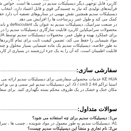
کاربرد قابل توجهی دیگر دیسیلیکات سدیم در چسب ها است. خواص شی
فرآیندهای تولیدی که نیاز به چسبندگی قوی و قابل اعتماد دارد، انت
دیسیلیکات سدیم همچنین نقش مهمی در سناریوهای تصفیه آب دارد.حفا
کمک می کند و طول عمر زیرساخت ها را افزایش می دهد.
در صنعت 
محصولات سرامیکیاین کاربرد قابلیت سازگاری دیسیلیکات سدیم را در 
مواد شیمیایی را حفظ می کند، تضمین کیفیت ثابت برای تمام کاربردهای
قابلیت اطمینان است، که آن را به یک جزء ارزشمند در بسیاری از کار
سفارشی سازی:
KE HUA خدمات محصولی سفارشی برای دیسیلیکات سدیم ارائه می 
استبا تراکم 2.44 G / cm3، این دیسیلیکات سدیم غ
مکان خنک و خشک در یک ظروف محکم بسته نگهداری کنید. برای سفارشی سازی قاب
سوالات متداول:
س1: دیسیلیکات سدیم برای چه استفاده می شود؟
A1: دیسیلیکات سدیم به طور معمول در مواد شوینده ، چسب ها ، سرامیک ها و به عنوان یک مهار کننده خوردگی استفاده می شود.
س2: نام تجاری و منشأ این دیسیلیکات سدیم چیست؟