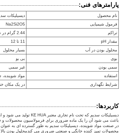
پارامترهای فنی:
نام محصول
دیسیلیکات سدی
فرمول شیمیایی
Na2Si2O5
تراکم
2.44 گرام در سانتی متر
مقدار pH
11 تا 12
محلول بودن در آب
بسیار محلول
بوی
بی بو
سمی بودن
غیر سمی
استفاده
مواد شوینده، 
شرایط نگهداری
در یک مکان خ
کاربردها:
باعث می شود آن را یک ماده ضروری برای فرمولاسیون محصولات و فرآ
در صنعت مواد شوینده، دیسیلیکات سدیم به طور گسترده ای به عنوان ی
محصولات تمیز کننده خانگی و صنعتی ضروری می کندمحلول بودن بالا 