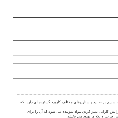
KE HUA تولید می شود و از چین می آید، یک ترکیب شیمیایی متنوع با فرمول Na2Si2O5 است.دیسیلیکات سدیم در صنایع و سناریوهای مختلف کاربرد گسترده ای دارد، که
ایش کارایی تمیز کردن مواد شوینده می شود.که آن را برای
 چربی و لکه ها بهبود می بخشد.