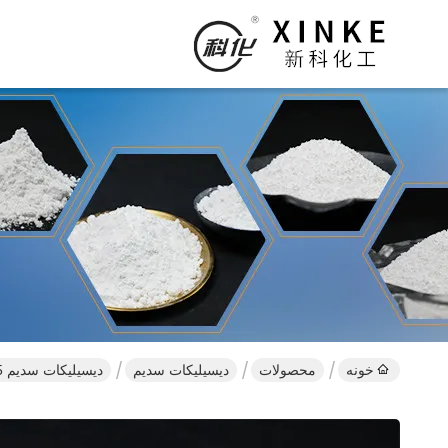
خونه
محصولات
دیسیلیکات سدیم
دیسیلیکات سدیم Na2Si2O5 با pH 11-12 و تراکم 2.44 G/cm3 بسیار محلول در آب برای کاربردهای صنعتی