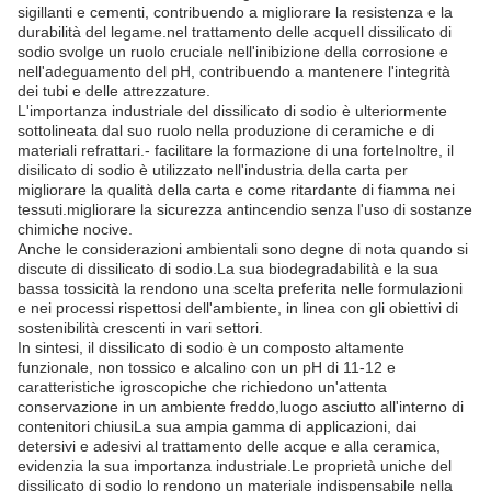
sigillanti e cementi, contribuendo a migliorare la resistenza e la
durabilità del legame.nel trattamento delle acqueIl dissilicato di
sodio svolge un ruolo cruciale nell'inibizione della corrosione e
nell'adeguamento del pH, contribuendo a mantenere l'integrità
dei tubi e delle attrezzature.
L'importanza industriale del dissilicato di sodio è ulteriormente
sottolineata dal suo ruolo nella produzione di ceramiche e di
materiali refrattari.- facilitare la formazione di una forteInoltre, il
disilicato di sodio è utilizzato nell'industria della carta per
migliorare la qualità della carta e come ritardante di fiamma nei
tessuti.migliorare la sicurezza antincendio senza l'uso di sostanze
chimiche nocive.
Anche le considerazioni ambientali sono degne di nota quando si
discute di dissilicato di sodio.La sua biodegradabilità e la sua
bassa tossicità la rendono una scelta preferita nelle formulazioni
e nei processi rispettosi dell'ambiente, in linea con gli obiettivi di
sostenibilità crescenti in vari settori.
In sintesi, il dissilicato di sodio è un composto altamente
funzionale, non tossico e alcalino con un pH di 11-12 e
caratteristiche igroscopiche che richiedono un'attenta
conservazione in un ambiente freddo,luogo asciutto all'interno di
contenitori chiusiLa sua ampia gamma di applicazioni, dai
detersivi e adesivi al trattamento delle acque e alla ceramica,
evidenzia la sua importanza industriale.Le proprietà uniche del
dissilicato di sodio lo rendono un materiale indispensabile nella