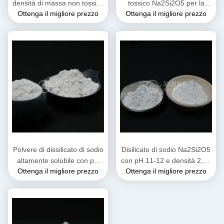
densità di massa non tossico
tossico Na2Si2O5 per la
Ottenga il migliore prezzo
Ottenga il migliore prezzo
e non infiammabile
produzione di ceramiche con
proprietà chimiche e integrità
strutturale
Polvere di dissilicato di sodio
Disilicato di sodio Na2Si2O5
altamente solubile con pH
con pH 11-12 e densità 2,44
Ottenga il migliore prezzo
Ottenga il migliore prezzo
alcalino 11-12 e densità 2,44
g/cm3 Molto solubile per
G/cm3 per applicazioni
applicazioni industriali
industriali