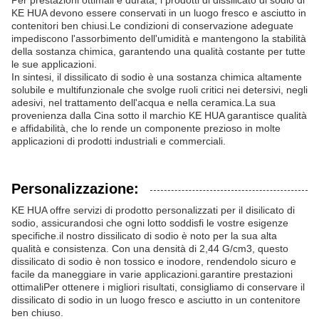
Per prestazioni ottimali e durata, i prodotti di dissilicato di sodio di
KE HUA devono essere conservati in un luogo fresco e asciutto in
contenitori ben chiusi.Le condizioni di conservazione adeguate
impediscono l'assorbimento dell'umidità e mantengono la stabilità
della sostanza chimica, garantendo una qualità costante per tutte
le sue applicazioni.
In sintesi, il dissilicato di sodio è una sostanza chimica altamente
solubile e multifunzionale che svolge ruoli critici nei detersivi, negli
adesivi, nel trattamento dell'acqua e nella ceramica.La sua
provenienza dalla Cina sotto il marchio KE HUA garantisce qualità
e affidabilità, che lo rende un componente prezioso in molte
applicazioni di prodotti industriali e commerciali.
Personalizzazione:
KE HUA offre servizi di prodotto personalizzati per il disilicato di
sodio, assicurandosi che ogni lotto soddisfi le vostre esigenze
specifiche.il nostro dissilicato di sodio è noto per la sua alta
qualità e consistenza. Con una densità di 2,44 G/cm3, questo
dissilicato di sodio è non tossico e inodore, rendendolo sicuro e
facile da maneggiare in varie applicazioni.garantire prestazioni
ottimaliPer ottenere i migliori risultati, consigliamo di conservare il
dissilicato di sodio in un luogo fresco e asciutto in un contenitore
ben chiuso.