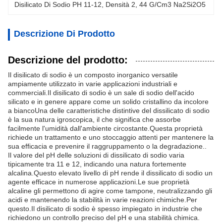
Disilicato Di Sodio PH 11-12
, 
Densità 2
, 
44 G/cm3 Na2Si2O5
Descrizione Di Prodotto
Descrizione del prodotto:
Il disilicato di sodio è un composto inorganico versatile
ampiamente utilizzato in varie applicazioni industriali e
commerciali.Il disilicato di sodio è un sale di sodio dell'acido
silicato e in genere appare come un solido cristallino da incolore
a biancoUna delle caratteristiche distintive del dissilicato di sodio
è la sua natura igroscopica, il che significa che assorbe
facilmente l'umidità dall'ambiente circostante.Questa proprietà
richiede un trattamento e uno stoccaggio attenti per mantenere la
sua efficacia e prevenire il raggruppamento o la degradazione..
Il valore del pH delle soluzioni di dissilicato di sodio varia
tipicamente tra 11 e 12, indicando una natura fortemente
alcalina.Questo elevato livello di pH rende il dissilicato di sodio un
agente efficace in numerose applicazioni.Le sue proprietà
alcaline gli permettono di agire come tampone, neutralizzando gli
acidi e mantenendo la stabilità in varie reazioni chimiche.Per
questo.Il disilicato di sodio è spesso impiegato in industrie che
richiedono un controllo preciso del pH e una stabilità chimica.