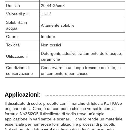
Densità
20,44 G/cm3
Valore di pH
11-12
Solubilità in
Altamente solubile
acqua
Odore
Inodore
Toxicità
Non tossici
Detergenti, adesivi, trattamento delle acque,
Utilizzazioni
ceramiche
Condizioni di
Conservare in un luogo fresco e asciutto, in
conservazione
un contenitore ben chiuso
Applicazioni:
Il dissilicato di sodio, prodotto con il marchio di fiducia KE HUA e
originario della Cina, è un composto chimico versatile con la
formula Na2Si2O5.Il dissilicato di sodio trova un'ampia
applicazione in vari settori e scenari, il che lo rende un materiale
essenziale per numerose formulazioni e processi di prodotti.
Nel settore dei detersivi, il dissilicato di sodio è ampiamente