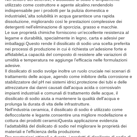
utilizzato come costruttore e agente alcalino.rendendolo
indispensabile per i prodotti per la pulizia domestica e
industrialeL'alta solubilità in acqua garantisce una rapida
dissoluzione, migliorando così le prestazioni complessive dei
detergenti nell'eliminazione di sporcizia, grasso e macchie.
Le sue proprietà chimiche forniscono un'eccellente resistenza al
legame e durabilità, specialmente in legno, carta e adesivi per
imballaggi.Questo rende il dissilicato di sodio una scelta preferita
nei processi di produzione in cui è richiesta un'adesione forte e
affidabileLa capacità del composto di resistere alle variazioni di
umidità e temperatura ne aggiunge l'efficacia nelle formulazioni
adesive.
Il dissilicato di sodio svolge inoltre un ruolo cruciale nei scenari di
trattamento delle acque, agendo come inibitore della corrosione e
stabilizzatore del pH nei sistemi idrici,protezione dei tubi e delle
attrezzature dai danni causati dall'acqua acida o corrosivaIn
impianti industriali e comunali di trattamento delle acque, il
dissilicato di sodio aiuta a mantenere la qualità dell'acqua e
prolunga la durata di vita delle infrastrutture.
Nell'industria ceramica, il dissilicato di sodio è utilizzato come
defloccolante e legante.consentire una migliore modellazione e
cottura dei prodotti ceramiciQuesta applicazione evidenzia
l'adattabilità del disilicato di sodio nel migliorare le proprietà dei
materiali e l'efficienza della produzione.