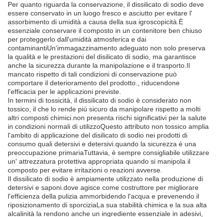
Per quanto riguarda la conservazione, il dissilicato di sodio deve
essere conservato in un luogo fresco e asciutto per evitare l'
assorbimento di umidità a causa della sua igroscopicità.È
essenziale conservare il composto in un contenitore ben chiuso
per proteggerlo dall'umidità atmosferica e dai
contaminantiUn'immagazzinamento adeguato non solo preserva
la qualità e le prestazioni del disilicato di sodio, ma garantisce
anche la sicurezza durante la manipolazione e il trasporto.Il
mancato rispetto di tali condizioni di conservazione può
comportare il deterioramento del prodotto., riducendone
l'efficacia per le applicazioni previste.
In termini di tossicità, il dissilicato di sodio è considerato non
tossico, il che lo rende più sicuro da manipolare rispetto a molti
altri composti chimici.non presenta rischi significativi per la salute
in condizioni normali di utilizzoQuesto attributo non tossico amplia
l'ambito di applicazione del disilicato di sodio nei prodotti di
consumo quali detersivi e detersivi.quando la sicurezza è una
preoccupazione primariaTuttavia, è sempre consigliabile utilizzare
un' attrezzatura protettiva appropriata quando si manipola il
composto per evitare irritazioni o reazioni avverse.
Il dissilicato di sodio è ampiamente utilizzato nella produzione di
detersivi e saponi.dove agisce come costruttore per migliorare
l'efficienza della pulizia ammorbidendo l'acqua e prevenendo il
riposizionamento di sporciziaLa sua stabilità chimica e la sua alta
alcalinità la rendono anche un ingrediente essenziale in adesivi,