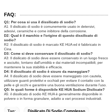
FAQ:
Q1: Per cosa si usa il dissilicato di sodio?
A1: Il disilicato di sodio è comunemente usato in detersivi,
adesivi, ceramiche e come inibitore della corrosione.
D2: Qual è il marchio e l'origine di questo dissilicato di
sodio?
R2: Il dissilicato di sodio è marcato KE HUA ed è fabbricato in
Cina.
D3: Come si deve conservare il dissilicato di sodio?
A3: Il disilicato di sodio deve essere conservato in un luogo fresco
e asciutto, lontano dall'umidità e dai materiali incompatibili, per
mantenere la sua stabilità e efficacia.
D4: Il dissilicato di sodio è sicuro da maneggiare?
A4: Il dissilicato di sodio deve essere maneggiato con cautela,
utilizzare guanti protettivi e occhiali per evitare il contatto con la
pelle e gli occhi e garantire una buona ventilazione durante l'uso.
Q5: In quali forme è disponibile KE HUA Sodium Disilicate?
A5: il dissilicato di sodio KE HUA è generalmente disponibile in
polvere o in forma granulare, adatto a vari processi industriali.
Tag:
Disilicato Di Sodio Complesso