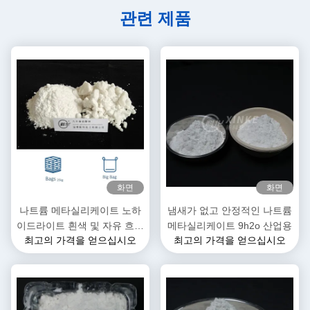
관련 제품
화면
화면
나트륨 메타실리케이트 노하
냄새가 없고 안정적인 나트륨
이드라이트 흰색 및 자유 흐르
메타실리케이트 9h2o 산업용
최고의 가격을 얻으십시오
최고의 가격을 얻으십시오
는 곡물 / 파우더 13517-24-3