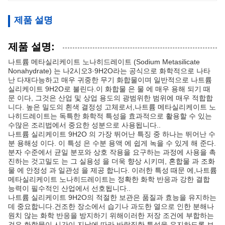
제품 설명
제품 설명:
나트륨 메타실리케이트 노나히드레이트 (Sodium Metasilicate
Nonahydrate) 는 나2시오3·9H2O라는 공식으로 화학적으로 나타
난 다재다능하고 매우 귀중한 무기 화합물이며 일반적으로 나트륨
실리케이트 9H2O로 불린다.이 화합물 은 물 에 매우 용해 되기 때
문 이다, 그것은 산업 및 상업 용도의 광범위한 범위에 매우 적합합
니다. 높은 밀도의 흰색 결정성 고체로서,나트륨 메타실리케이트 노
나히드레이트는 독특한 화학적 특성을 효과적으로 활용할 수 있는
수많은 조리법에서 중요한 성분으로 사용됩니다..
나트륨 실리케이트 9H2O 의 가장 뛰어난 특징 중 하나는 뛰어난 수
분 용해성 이다. 이 특성 은 수분 용액 에 쉽게 녹을 수 있게 해 준다.
분자 수준에서 균일 분포와 상호 작용을 요구하는 과정에 사용을 촉
진하는 것고밀도 는 그 실용성 을 더욱 향상 시키며, 혼합물 과 조화
물 에 안정성 과 일관성 을 제공 합니다. 이러한 특성 때문 에,나트륨
메타실리케이트 노나히드레이트는 정확한 화학 반응과 강한 결합
능력이 필수적인 산업에서 선호됩니다..
나트륨 실리케이트 9H2O의 적절한 보관은 품질과 효능을 유지하는
데 중요합니다.건조한 장소에서 습기나 과도한 열으로 인한 분해나
원치 않는 화학 반응을 방지하기 위해이러한 저장 조건에 부합하는
것은 화합물이 시간이 지남에 따라 바람직한 특성을 유지하도록 보