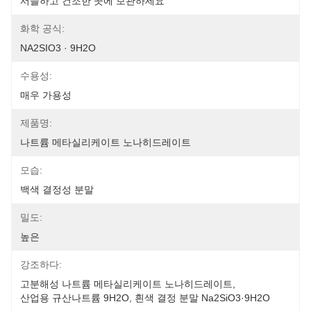
서늘하고 건조한 곳에 보관하세요
화학 공식:
NA2SIO3 · 9H2O
수용성:
매우 가용성
제품명:
나트륨 메타실리케이트 노나히드레이트
모습:
백색 결정성 분말
밀도:
높은
강조하다:
고분해성 나트륨 메타실리케이트 노나히드레이트
, 
산업용 규산나트륨 9H2O
, 
흰색 결정 분말 Na2SiO3·9H2O