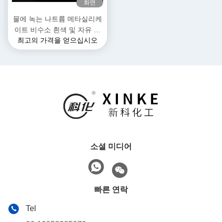
화면
물에 녹는 나트륨 메타실리케
이트 비수소 흰색 및 자유 흐
최고의 가격을 얻으십시오
르는 곡물 파우더 결정 물
54%
소셜 미디어
빠른 연락
Tel