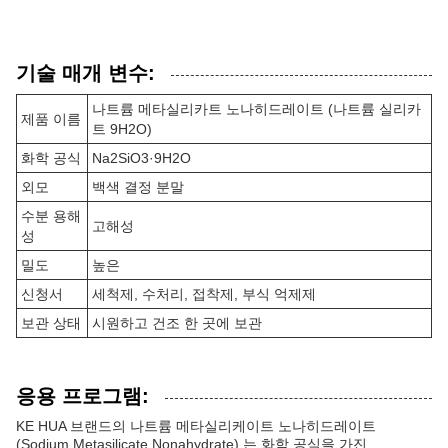
기술 매개 변수:
나트륨 메타실리카트 노나히드레이트 (나트륨 실리카
제품 이름
트 9H2O)
화학 공식
Na2SiO3·9H2O
외모
백색 결정 분말
수분 용해
고해성
성
밀도
높은
신청서
세척제, 수처리, 접착제, 부식 억제제
보관 상태
시원하고 건조 한 곳에 보관
응용 프로그램:
KE HUA 브랜드의 나트륨 메타실리케이트 노나히드레이트
(Sodium Metasilicate Nonahydrate) 는 화학 공식을 가진