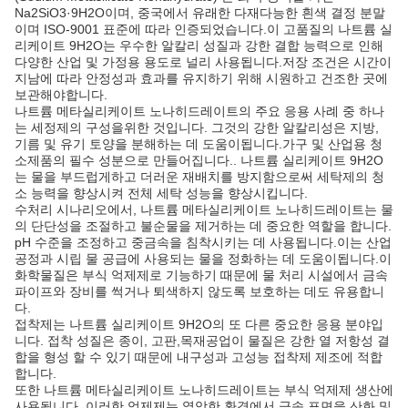
Na2SiO3·9H2O이며, 중국에서 유래한 다재다능한 흰색 결정 분말
이며 ISO-9001 표준에 따라 인증되었습니다.이 고품질의 나트륨 실
리케이트 9H2O는 우수한 알칼리 성질과 강한 결합 능력으로 인해
다양한 산업 및 가정용 용도로 널리 사용됩니다.저장 조건은 시간이
지남에 따라 안정성과 효과를 유지하기 위해 시원하고 건조한 곳에
보관해야합니다.
나트륨 메타실리케이트 노나히드레이트의 주요 응용 사례 중 하나
는 세정제의 구성을위한 것입니다. 그것의 강한 알칼리성은 지방,
기름 및 유기 토양을 분해하는 데 도움이됩니다.가구 및 산업용 청
소제품의 필수 성분으로 만들어집니다.. 나트륨 실리케이트 9H2O
는 물을 부드럽게하고 더러운 재배치를 방지함으로써 세탁제의 청
소 능력을 향상시켜 전체 세탁 성능을 향상시킵니다.
수처리 시나리오에서, 나트륨 메타실리케이트 노나히드레이트는 물
의 단단성을 조절하고 불순물을 제거하는 데 중요한 역할을 합니다.
pH 수준을 조정하고 중금속을 침착시키는 데 사용됩니다.이는 산업
공정과 시립 물 공급에 사용되는 물을 정화하는 데 도움이됩니다.이
화학물질은 부식 억제제로 기능하기 때문에 물 처리 시설에서 금속
파이프와 장비를 썩거나 퇴색하지 않도록 보호하는 데도 유용합니
다.
접착제는 나트륨 실리케이트 9H2O의 또 다른 중요한 응용 분야입
니다. 접착 성질은 종이, 고판,목재공업이 물질은 강한 열 저항성 결
합을 형성 할 수 있기 때문에 내구성과 고성능 접착제 제조에 적합
합니다.
또한 나트륨 메타실리케이트 노나히드레이트는 부식 억제제 생산에
사용됩니다. 이러한 억제제는 열악한 환경에서 금속 표면을 산화 및