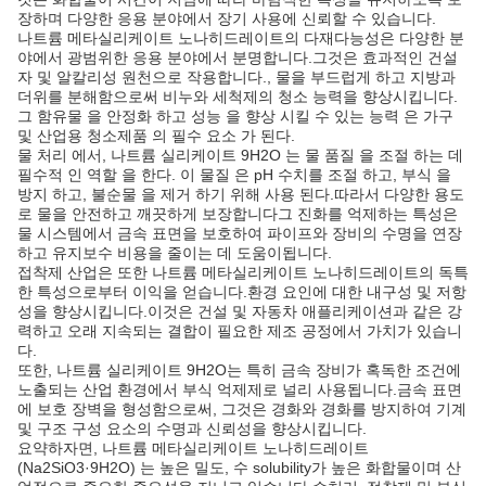
장하며 다양한 응용 분야에서 장기 사용에 신뢰할 수 있습니다.
나트륨 메타실리케이트 노나히드레이트의 다재다능성은 다양한 분
야에서 광범위한 응용 분야에서 분명합니다.그것은 효과적인 건설
자 및 알칼리성 원천으로 작용합니다., 물을 부드럽게 하고 지방과
더위를 분해함으로써 비누와 세척제의 청소 능력을 향상시킵니다.
그 함유물 을 안정화 하고 성능 을 향상 시킬 수 있는 능력 은 가구
및 산업용 청소제품 의 필수 요소 가 된다.
물 처리 에서, 나트륨 실리케이트 9H2O 는 물 품질 을 조절 하는 데
필수적 인 역할 을 한다. 이 물질 은 pH 수치를 조절 하고, 부식 을
방지 하고, 불순물 을 제거 하기 위해 사용 된다.따라서 다양한 용도
로 물을 안전하고 깨끗하게 보장합니다그 진화를 억제하는 특성은
물 시스템에서 금속 표면을 보호하여 파이프와 장비의 수명을 연장
하고 유지보수 비용을 줄이는 데 도움이됩니다.
접착제 산업은 또한 나트륨 메타실리케이트 노나히드레이트의 독특
한 특성으로부터 이익을 얻습니다.환경 요인에 대한 내구성 및 저항
성을 향상시킵니다.이것은 건설 및 자동차 애플리케이션과 같은 강
력하고 오래 지속되는 결합이 필요한 제조 공정에서 가치가 있습니
다.
또한, 나트륨 실리케이트 9H2O는 특히 금속 장비가 혹독한 조건에
노출되는 산업 환경에서 부식 억제제로 널리 사용됩니다.금속 표면
에 보호 장벽을 형성함으로써, 그것은 경화와 경화를 방지하여 기계
및 구조 구성 요소의 수명과 신뢰성을 향상시킵니다.
요약하자면, 나트륨 메타실리케이트 노나히드레이트
(Na2SiO3·9H2O) 는 높은 밀도, 수 solubility가 높은 화합물이며 산