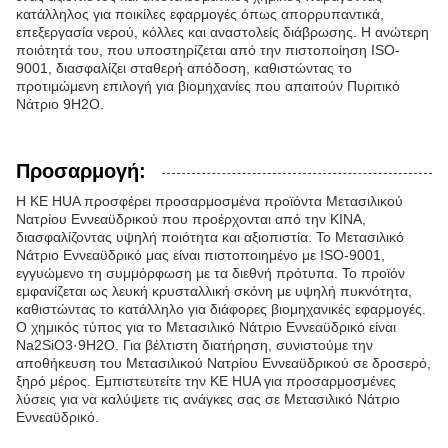
κατάλληλος για ποικίλες εφαρμογές όπως απορρυπαντικά,
επεξεργασία νερού, κόλλες και αναστολείς διάβρωσης. Η ανώτερη
ποιότητά του, που υποστηρίζεται από την πιστοποίηση ISO-
9001, διασφαλίζει σταθερή απόδοση, καθιστώντας το
προτιμώμενη επιλογή για βιομηχανίες που απαιτούν Πυριτικό
Νάτριο 9H2O.
Προσαρμογή:
Η KE HUA προσφέρει προσαρμοσμένα προϊόντα Μετασιλικού
Νατρίου Εννεαϋδρικού που προέρχονται από την ΚΙΝΑ,
διασφαλίζοντας υψηλή ποιότητα και αξιοπιστία. Το Μετασιλικό
Νάτριο Εννεαϋδρικό μας είναι πιστοποιημένο με ISO-9001,
εγγυώμενο τη συμμόρφωση με τα διεθνή πρότυπα. Το προϊόν
εμφανίζεται ως λευκή κρυσταλλική σκόνη με υψηλή πυκνότητα,
καθιστώντας το κατάλληλο για διάφορες βιομηχανικές εφαρμογές.
Ο χημικός τύπος για το Μετασιλικό Νάτριο Εννεαϋδρικό είναι
Na2SiO3·9H2O. Για βέλτιστη διατήρηση, συνιστούμε την
αποθήκευση του Μετασιλικού Νατρίου Εννεαϋδρικού σε δροσερό,
ξηρό μέρος. Εμπιστευτείτε την KE HUA για προσαρμοσμένες
λύσεις για να καλύψετε τις ανάγκες σας σε Μετασιλικό Νάτριο
Εννεαϋδρικό.