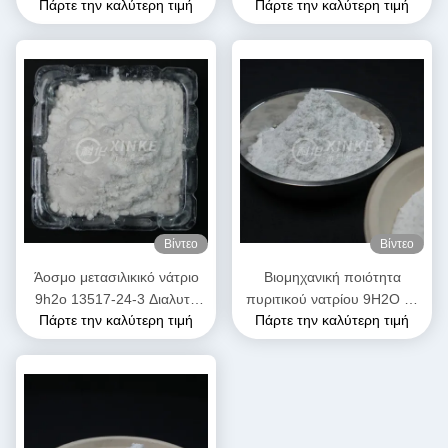
Πάρτε την καλύτερη τιμή
Πάρτε την καλύτερη τιμή
ελεύθερα ρέοντα κόκκια /
βιομηχανικές χρήσεις
σκόνη 13517-24-3
Βίντεο
Βίντεο
Άοσμο μετασιλικικό νάτριο
Βιομηχανική ποιότητα
9h2o 13517-24-3 Διαλυτό
πυριτικού νατρίου 9H2O με
Πάρτε την καλύτερη τιμή
Πάρτε την καλύτερη τιμή
στο νερό
υδατική διαλυτότητα Λύσιμο
και 54% κρυστάλλινο νερό