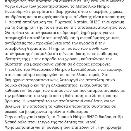
παρέχοντας σταθερότητα και συνέπεια σε μείγματα και συνθέσεις.
Λόγω αυτών των χαρακτηριστικών, το Μετασιλικό Νάτριο
Εννεαϋδρικό προτιμάται σε βιομηχανίες όπου οι ακριβείς χημικές
αντιδράσεις και οι ισχυρές ικανότητες σύνδεσης είναι απαραίτητες.
Η σωστή αποθήκευση του Πυριτικού Νατρίου 9H2O είναι κρίσιμη
για τη διατήρηση της ποιότητας και της αποτελεσματικότητάς του.
Θα πρέπει να αποθηκεύεται σε δροσερό, ξηρό μέρος για να
αποφευχθεί οποιαδήποτε υποβάθμιση ή ανεπιθύμητες χημικές
αντιδράσεις που προκαλούνται από την υγρασία ή την
υπερβολική θερμότητα. Η τήρηση αυτών των συνθηκών
αποθήκευσης διασφαλίζει ότι η ένωση διατηρεί τις επιθυμητές
ιδιότητές της με την πάροδο του χρόνου, καθιστώντας την
αξιόπιστη για μακροχρόνια χρήση σε διάφορες εφαρμογές.
Η ευελιξία του Μετασιλικού Νατρίου Εννεαϋδρικού είναι εμφανής
στο ευρύ φάσμα εφαρμογών του σε πολλούς τομείς. Στη
βιομηχανία απορρυπαντικών, λειτουργεί ως αποτελεσματικό
δομικό στοιχείο και πηγή αλκαλικότητας, ενισχύοντας την
καθαριστική δύναμη των σαπουνιών και των απορρυπαντικών με
την μαλάκυνση του νερού και τη διάσπαση του λίπους και της
βρωμιάς. Η ικανότητά του να σταθεροποιεί συνθέσεις και να
βελτιώνει την απόδοση το καθιστά απαραίτητο συστατικό σε
οικιακά και βιομηχανικά προϊόντα καθαρισμού.
Στην επεξεργασία νερού, το Πυριτικό Νάτριο 9H2O διαδραματίζει
ζωτικό ρόλο στον έλεγχο της ποιότητας του νερού.
Χρησιμοποιείται για τη ρύθμιση των επιπέδων pH, την πρόληψη