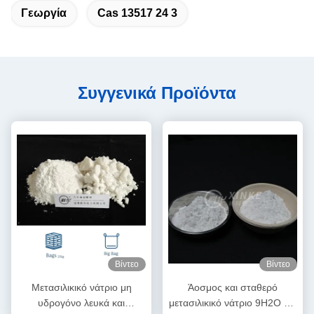
Γεωργία
Cas 13517 24 3
Συγγενικά Προϊόντα
Βίντεο
Βίντεο
Μετασιλικικό νάτριο μη
Άοσμος και σταθερό
υδρογόνο λευκά και
μετασιλικικό νάτριο 9H2O για