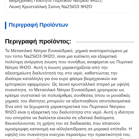
Βιομηχανική Ποιότητα Πυριτικού Νατρίου 9H2O
, 
Λευκή Κρυσταλλική Σκόνη Na2SiO3·9H2O
Περιγραφή Προϊόντων
Περιγραφή προϊόντος:
Το Μετασιλικό Νάτριο Εννεαϋδρικό, χημικά αναπαριστώμενο με
τον τύπο Na2SiO3·9H2O, είναι μια ευέλικτη και εξαιρετικά
πολύτιμη ανόργανη ένωση που συνήθως αναφέρεται ως Πυριτικό
Νάτριο 9H2O. Αυτή η ένωση χαρακτηρίζεται από την
αξιοσημείωτη διαλυτότητά της στο νερό, καθιστώντας την
ιδιαίτερα κατάλληλη για ένα ευρύ φάσμα βιομηχανικών και
εμπορικών εφαρμογών. Ως λευκό κρυσταλλικό στερεό με υψηλή
πυκνότητα, το Μετασιλικό Νάτριο Εννεαϋδρικό χρησιμεύει ως
κρίσιμο συστατικό σε πολυάριθμες συνθέσεις όπου οι μοναδικές
χημικές του ιδιότητες μπορούν να αξιοποιηθούν αποτελεσματικά.
Ένα από τα ξεχωριστά χαρακτηριστικά του Πυριτικού Νατρίου
9H2O είναι η εξαιρετική του διαλυτότητα στο νερό. Αυτή η ιδιότητα
του επιτρέπει να διαλύεται εύκολα σε υδατικά διαλύματα,
διευκολύνοντας τη χρήση του σε διαδικασίες που απαιτούν
ομοιόμορφη κατανομή και αλληλεπίδραση σε μοριακό επίπεδο. Η
υψηλή του πυκνότητα ενισχύει περαιτέρω την πρακτικότητά του,