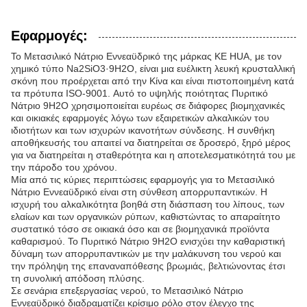
Εφαρμογές:
Το Μετασιλικό Νάτριο Εννεαϋδρικό της μάρκας KE HUA, με τον
χημικό τύπο Na2SiO3·9H2O, είναι μια ευέλικτη λευκή κρυσταλλική
σκόνη που προέρχεται από την Κίνα και είναι πιστοποιημένη κατά
τα πρότυπα ISO-9001. Αυτό το υψηλής ποιότητας Πυριτικό
Νάτριο 9H2O χρησιμοποιείται ευρέως σε διάφορες βιομηχανικές
και οικιακές εφαρμογές λόγω των εξαιρετικών αλκαλικών του
ιδιοτήτων και των ισχυρών ικανοτήτων σύνδεσης. Η συνθήκη
αποθήκευσής του απαιτεί να διατηρείται σε δροσερό, ξηρό μέρος
για να διατηρείται η σταθερότητα και η αποτελεσματικότητά του με
την πάροδο του χρόνου.
Μία από τις κύριες περιπτώσεις εφαρμογής για το Μετασιλικό
Νάτριο Εννεαϋδρικό είναι στη σύνθεση απορρυπαντικών. Η
ισχυρή του αλκαλικότητα βοηθά στη διάσπαση του λίπους, των
ελαίων και των οργανικών ρύπων, καθιστώντας το απαραίτητο
συστατικό τόσο σε οικιακά όσο και σε βιομηχανικά προϊόντα
καθαρισμού. Το Πυριτικό Νάτριο 9H2O ενισχύει την καθαριστική
δύναμη των απορρυπαντικών με την μαλάκυνση του νερού και
την πρόληψη της επαναναπόθεσης βρωμιάς, βελτιώνοντας έτσι
τη συνολική απόδοση πλύσης.
Σε σενάρια επεξεργασίας νερού, το Μετασιλικό Νάτριο
Εννεαϋδρικό διαδραματίζει κρίσιμο ρόλο στον έλεγχο της