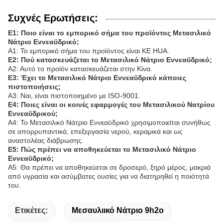
Συχνές Ερωτήσεις:
Ε1: Ποιο είναι το εμπορικό σήμα του προϊόντος Μετασιλικό
Νάτριο Εννεαϋδρικό;
Α1: Το εμπορικό σήμα του προϊόντος είναι KE HUA.
Ε2: Πού κατασκευάζεται το Μετασιλικό Νάτριο Εννεαϋδρικό;
Α2: Αυτό το προϊόν κατασκευάζεται στην Κίνα.
Ε3: Έχει το Μετασιλικό Νάτριο Εννεαϋδρικό κάποιες
πιστοποιήσεις;
Α3: Ναι, είναι πιστοποιημένο με ISO-9001.
Ε4: Ποιες είναι οι κοινές εφαρμογές του Μετασιλικού Νατρίου
Εννεαϋδρικού;
Α4: Το Μετασιλικό Νάτριο Εννεαϋδρικό χρησιμοποιείται συνήθως
σε απορρυπαντικά, επεξεργασία νερού, κεραμικά και ως
αναστολέας διάβρωσης.
Ε5: Πώς πρέπει να αποθηκεύεται το Μετασιλικό Νάτριο
Εννεαϋδρικό;
Α5: Θα πρέπει να αποθηκεύεται σε δροσερό, ξηρό μέρος, μακριά
από υγρασία και ασύμβατες ουσίες για να διατηρηθεί η ποιότητά
του.
Ετικέτες:
Μεσαυλιικό Νάτριο 9h2o