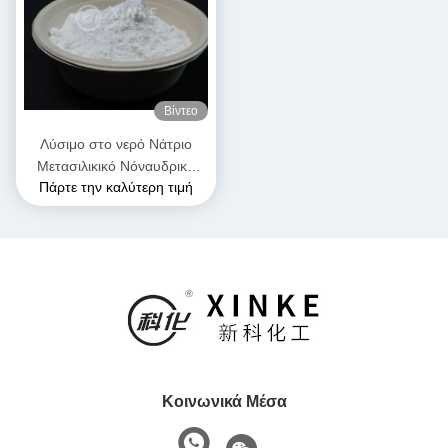
Βίντεο
Λύσιμο στο νερό Νάτριο
Μετασιλικικό Νόναυδρικό
Πάρτε την καλύτερη τιμή
Λευκό και ελεύθερα ρέων
κόκκους σκόνη Κρυστάλλινο
νερό 54%
Κοινωνικά Μέσα