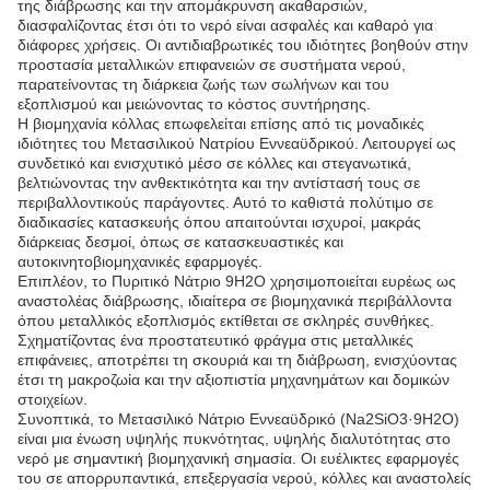
της διάβρωσης και την απομάκρυνση ακαθαρσιών,
διασφαλίζοντας έτσι ότι το νερό είναι ασφαλές και καθαρό για
διάφορες χρήσεις. Οι αντιδιαβρωτικές του ιδιότητες βοηθούν στην
προστασία μεταλλικών επιφανειών σε συστήματα νερού,
παρατείνοντας τη διάρκεια ζωής των σωλήνων και του
εξοπλισμού και μειώνοντας το κόστος συντήρησης.
Η βιομηχανία κόλλας επωφελείται επίσης από τις μοναδικές
ιδιότητες του Μετασιλικού Νατρίου Εννεαϋδρικού. Λειτουργεί ως
συνδετικό και ενισχυτικό μέσο σε κόλλες και στεγανωτικά,
βελτιώνοντας την ανθεκτικότητα και την αντίστασή τους σε
περιβαλλοντικούς παράγοντες. Αυτό το καθιστά πολύτιμο σε
διαδικασίες κατασκευής όπου απαιτούνται ισχυροί, μακράς
διάρκειας δεσμοί, όπως σε κατασκευαστικές και
αυτοκινητοβιομηχανικές εφαρμογές.
Επιπλέον, το Πυριτικό Νάτριο 9H2O χρησιμοποιείται ευρέως ως
αναστολέας διάβρωσης, ιδιαίτερα σε βιομηχανικά περιβάλλοντα
όπου μεταλλικός εξοπλισμός εκτίθεται σε σκληρές συνθήκες.
Σχηματίζοντας ένα προστατευτικό φράγμα στις μεταλλικές
επιφάνειες, αποτρέπει τη σκουριά και τη διάβρωση, ενισχύοντας
έτσι τη μακροζωία και την αξιοπιστία μηχανημάτων και δομικών
στοιχείων.
Συνοπτικά, το Μετασιλικό Νάτριο Εννεαϋδρικό (Na2SiO3·9H2O)
είναι μια ένωση υψηλής πυκνότητας, υψηλής διαλυτότητας στο
νερό με σημαντική βιομηχανική σημασία. Οι ευέλικτες εφαρμογές
του σε απορρυπαντικά, επεξεργασία νερού, κόλλες και αναστολείς