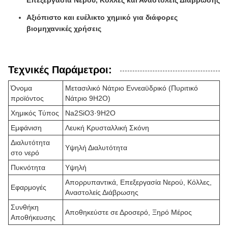
Επεξεργασία Νερού, Κόλλες και Αναστολείς Διάβρωσης
Αξιόπιστο και ευέλικτο χημικό για διάφορες
βιομηχανικές χρήσεις
Τεχνικές Παράμετροι:
Όνομα
Μετασιλικό Νάτριο Εννεαϋδρικό (Πυριτικό
προϊόντος
Νάτριο 9H2O)
Χημικός Τύπος
Na2SiO3·9H2O
Εμφάνιση
Λευκή Κρυσταλλική Σκόνη
Διαλυτότητα
Υψηλή Διαλυτότητα
στο νερό
Πυκνότητα
Υψηλή
Απορρυπαντικά, Επεξεργασία Νερού, Κόλλες,
Εφαρμογές
Αναστολείς Διάβρωσης
Συνθήκη
Αποθηκεύστε σε Δροσερό, Ξηρό Μέρος
Αποθήκευσης