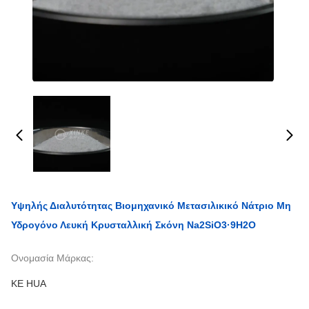
Υψηλής Διαλυτότητας Βιομηχανικό Μετασιλικικό Νάτριο Μη
Υδρογόνο Λευκή Κρυσταλλική Σκόνη Na2SiO3·9H2O
Ονομασία Μάρκας:
KE HUA