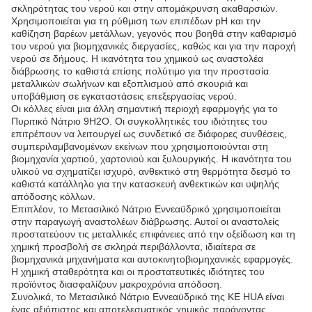
σκληρότητας του νερού και στην απομάκρυνση ακαθαρσιών.
Χρησιμοποιείται για τη ρύθμιση των επιπέδων pH και την
καθίζηση βαρέων μετάλλων, γεγονός που βοηθά στην καθαρισμό
του νερού για βιομηχανικές διεργασίες, καθώς και για την παροχή
νερού σε δήμους. Η ικανότητα του χημικού ως αναστολέα
διάβρωσης το καθιστά επίσης πολύτιμο για την προστασία
μεταλλικών σωλήνων και εξοπλισμού από σκουριά και
υποβάθμιση σε εγκαταστάσεις επεξεργασίας νερού.
Οι κόλλες είναι μια άλλη σημαντική περιοχή εφαρμογής για το
Πυριτικό Νάτριο 9H2O. Οι συγκολλητικές του ιδιότητες του
επιτρέπουν να λειτουργεί ως συνδετικό σε διάφορες συνθέσεις,
συμπεριλαμβανομένων εκείνων που χρησιμοποιούνται στη
βιομηχανία χαρτιού, χαρτονιού και ξυλουργικής. Η ικανότητα του
υλικού να σχηματίζει ισχυρό, ανθεκτικό στη θερμότητα δεσμό το
καθιστά κατάλληλο για την κατασκευή ανθεκτικών και υψηλής
απόδοσης κόλλων.
Επιπλέον, το Μετασιλικό Νάτριο Εννεαϋδρικό χρησιμοποιείται
στην παραγωγή αναστολέων διάβρωσης. Αυτοί οι αναστολείς
προστατεύουν τις μεταλλικές επιφάνειες από την οξείδωση και τη
χημική προσβολή σε σκληρά περιβάλλοντα, ιδιαίτερα σε
βιομηχανικά μηχανήματα και αυτοκινητοβιομηχανικές εφαρμογές.
Η χημική σταθερότητα και οι προστατευτικές ιδιότητες του
προϊόντος διασφαλίζουν μακροχρόνια απόδοση.
Συνολικά, το Μετασιλικό Νάτριο Εννεαϋδρικό της KE HUA είναι
ένας αξιόπιστος και αποτελεσματικός χημικός παράγοντας