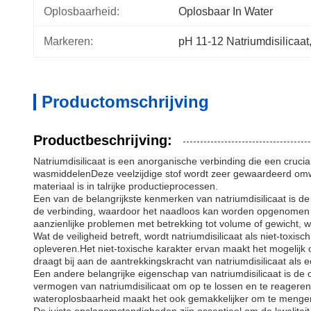
Oplosbaarheid:
Oplosbaar In Water
Markeren:
pH 11-12 Natriumdisilicaat
Productomschrijving
Productbeschrijving:
Natriumdisilicaat is een anorganische verbinding die een crucial
wasmiddelenDeze veelzijdige stof wordt zeer gewaardeerd omwi
materiaal is in talrijke productieprocessen.
Een van de belangrijkste kenmerken van natriumdisilicaat is de
de verbinding, waardoor het naadloos kan worden opgenomen in
aanzienlijke problemen met betrekking tot volume of gewicht, wa
Wat de veiligheid betreft, wordt natriumdisilicaat als niet-tox
opleveren.Het niet-toxische karakter ervan maakt het mogelijk
draagt bij aan de aantrekkingskracht van natriumdisilicaat als 
Een andere belangrijke eigenschap van natriumdisilicaat is de
vermogen van natriumdisilicaat om op te lossen en te reageren
wateroplosbaarheid maakt het ook gemakkelijker om te mengen 