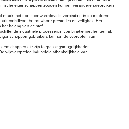
behouden.een droge plaats in een goed gesloten containerDeze
 chemische eigenschappen zouden kunnen veranderen.gebruikers
eid maakt het een zeer waardevolle verbinding in de moderne
riumdisilicaat betrouwbare prestaties en veiligheid.Het
 het belang van de stof.
rschillende industriële processen.in combinatie met het gemak
e eigenschappen,gebruikers kunnen de voordelen van
 eigenschappen die zijn toepassingsmogelijkheden
De wijdverspreide industriële afhankelijkheid van