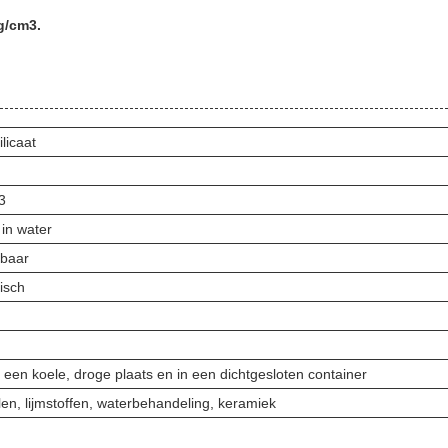
 g/cm3.
licaat
3
in water
sbaar
isch
een koele, droge plaats en in een dichtgesloten container
n, lijmstoffen, waterbehandeling, keramiek