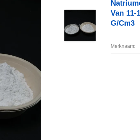
Natrium
Van 11-
G/cm3
Merknaam: