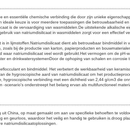
dige en essentiële chemische verbinding die door zijn unieke eigenschap
n ideale keuze is voor meerdere toepassingen die betrouwbaarheid en 
licaat is de vervaardiging van wasmiddelen.De uitstekende alkalische
bruik van natriumdisilicaat in wasmiddelen zorgt voor een effectief ve
is in lijmstoffen.Natriumdisilicaat dient als betrouwbaar bindmiddel in 
 zoals bij de productie van karton, papierproducten en bouwmateriale
 waar natriumdisilicaat veel wordt gebruikt.Het vermogen om de pH-w
ter en drinkwatersystemenDoor de ophoping van schalen en corrosie te 
s deflocculant en bindmiddel. Het verbetert de werkbaarheid van kerami
n de hygroscopische aard van natriumdisilicaat om het productieproces
he, hygroscopische verbinding met een dichtheid van 2,44 g/cm3 die on
scenario's onderstreept het belang ervan als multifunctioneel materi
 uit China, op maat gemaakt om aan uw specifieke behoeften te voldoe
tig en geurloos, waardoor het veilig en handig te gebruiken is.droog pla
natriumdisilicaatoplossingen.