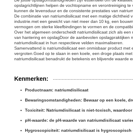
De juiste opslagomstandigheden zijn essentieel om de kwalitei
opslagrichtlijnen helpen de vochtopname en verontreiniging 
kunnen de levensduur en de consistente prestaties van natrium
De combinatie van natriumdisilicaat met een matige dichtheid 
industrie.met een gewicht van niet meer dan 10 kg, een bouwmi
vermogen om sterke kleefbindingen te vormen en de compatibil
Over het algemeen onderscheidt natriumdisilicaat zich als een 
van hantering en opslagDoor de aanbevolen opslagpraktijken n
natriumdisilicaat in hun respectieve velden maximaliseren.
Samenvattend is natriumdisilicaat een onmisbaar product met 
vergroten.Goed op te slaan in een koele, een droge plaats met e
natriumdisilicaat benadrukt de betekenis en blijvende waarde 
Kenmerken:
Productnaam: natriumdisilicaat
Bewaringsomstandigheden: Bewaar op een koele, drog
Toxiciteit: Natriumdisilicaat is niet-toxisch, waardoo
pH-waarde: de pH-waarde van natriumdisilicaat varieer
Hygroscopiciteit: natriumdisilicaat is hygroscopisch