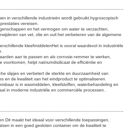
pen in verschillende industrieën wordt gebruikt.hygroscopisch
prestaties vereisen.
 eigenschappen en het vermogen om water te verzachten,
rwijderen van vet, olie en vuil.het verbeteren van de algemene
verschillende kleefmiddelenHet is vooral waardevol in industriële
n.
aarden aan te passen en als corrosie-remmer te werken,
voorkomen, helpt natriumdisilicaat de efficiëntie en
sche slipjes en verbetert de sterkte en duurzaamheid van
 en de kwaliteit van het eindproduct te optimaliseren.
misbaar is in wasmiddelen, kleefstoffen, waterbehandeling en
aal in moderne industriële en commerciële processen..
n.Dit maakt het ideaal voor verschillende toepassingen,
atsen in een goed gesloten container om de kwaliteit te