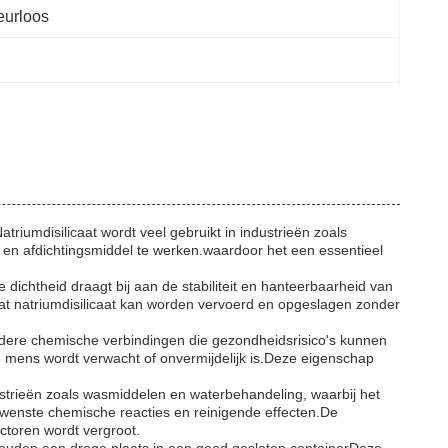
eurloos
triumdisilicaat wordt veel gebruikt in industrieën zoals
 en afdichtingsmiddel te werken.waardoor het een essentieel
dichtheid draagt bij aan de stabiliteit en hanteerbaarheid van
at natriumdisilicaat kan worden vervoerd en opgeslagen zonder
t andere chemische verbindingen die gezondheidsrisico's kunnen
e mens wordt verwacht of onvermijdelijk is.Deze eigenschap
ustrieën zoals wasmiddelen en waterbehandeling, waarbij het
ewenste chemische reacties en reinigende effecten.De
ctoren wordt vergroot.