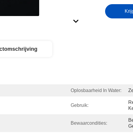
Krij
ctomschrijving
Oplosbaarheid In Water:
Ze
Re
Gebruik:
K
Be
Bewaarcondities:
Ge