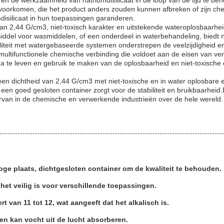
t en de werkzaamheid van natriumdisilicaat in de loop van de tijd te 
te voorkomen, die het product anders zouden kunnen afbreken of zijn
disilicaat in hun toepassingen garanderen.
van 2,44 G/cm3, niet-toxisch karakter en uitstekende wateroplosbaarh
ddel voor wasmiddelen, of een onderdeel in waterbehandeling, biedt nat
iteit met watergebaseerde systemen onderstrepen de veelzijdigheid en
multifunctionele chemische verbinding die voldoet aan de eisen van ve
a te leven en gebruik te maken van de oplosbaarheid en niet-toxisch
een dichtheid van 2,44 G/cm3 met niet-toxische en in water oplosbare
en goed gesloten container zorgt voor de stabiliteit en bruikbaarheid.
ervan in de chemische en verwerkende industrieën over de hele wereld.
e plaats, dichtgesloten container om de kwaliteit te behouden.
r het veilig is voor verschillende toepassingen.
t van 11 tot 12, wat aangeeft dat het alkalisch is.
 en kan vocht uit de lucht absorberen.