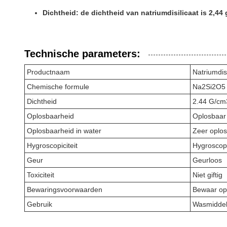
Dichtheid: de dichtheid van natriumdisilicaat is 2,44
Technische parameters:
Productnaam
Natriumdisi
Chemische formule
Na2Si2O5
Dichtheid
2.44 G/cm
Oplosbaarheid
Oplosbaar 
Oplosbaarheid in water
Zeer oplo
Hygroscopiciteit
Hygroscop
Geur
Geurloos
Toxiciteit
Niet giftig
Bewaringsvoorwaarden
Bewaar op 
Gebruik
Wasmiddele