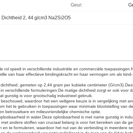
Geur:
G
, 
Dichtheid 2
, 
44 g/cm3 Na2Si2O5
e rol speelt in verschillende industriële en commerciële toepassingen.Na
lle van haar effectieve bindingskracht en haar vermogen om als bind-
 dichtheid, gemeten op 2,44 gram per kubieke centimeter (G/cm3).Deze 
 verschillende formuleringen.De matige dichtheid zorgt er ook voor d
t gunstig is voor grootschalig industrieel gebruik.
isch beschouwd, waardoor het een veiligere keuze is in vergelijking me
 om het te gebruiken in toepassingen waar minimale blootstelling van d
een betrouwbare en milieuvriendelijke chemische optie.
 oplosbaarheid in water.Deze oplosbaarheid is met name gunstig in ind
 met andere stoffen van cruciaal belang is voor het bereiken van de g
en te formuleren, waardoor het nut van de verbinding in meerdere se