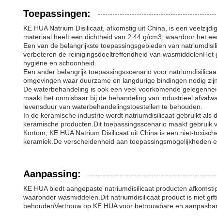
Toepassingen:
KE HUA Natrium Disilicaat, afkomstig uit China, is een veelzij
materiaal heeft een dichtheid van 2.44 g/cm3, waardoor het ee
Een van de belangrijkste toepassingsgebieden van natriumdisi
verbeteren de reinigingsdoeltreffendheid van wasmiddelenHet ge
hygiëne en schoonheid.
Een ander belangrijk toepassingsscenario voor natriumdisilicaat 
omgevingen waar duurzame en langdurige bindingen nodig zijn,
De waterbehandeling is ook een veel voorkomende gelegenheid
maakt het onmisbaar bij de behandeling van industrieel afvalwa
levensduur van waterbehandelingstoestellen te behouden.
In de keramische industrie wordt natriumdisilicaat gebruikt al
keramische producten.Dit toepassingsscenario maakt gebruik va
Kortom, KE HUA Natrium Disilicaat uit China is een niet-toxisc
keramiek.De verscheidenheid aan toepassingsmogelijkheden en -
Aanpassing:
KE HUA biedt aangepaste natriumdisilicaat producten afkomstig
waaronder wasmiddelen.Dit natriumdisilicaat product is niet gif
behoudenVertrouw op KE HUA voor betrouwbare en aanpasbare 