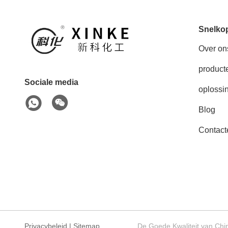
Snelko
Over on
product
Sociale media
oplossi
Blog
Contact
Privacybeleid
|
Sitemap
De Goede Kwaliteit van Chin