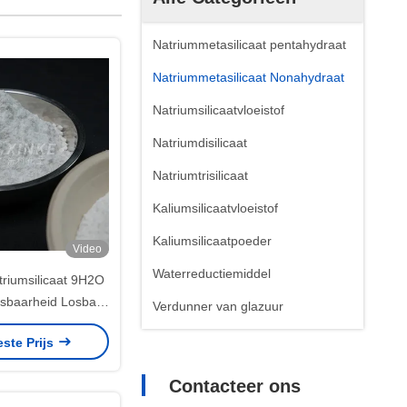
Natriummetasilicaat pentahydraat
Natriummetasilicaat Nonahydraat
Natriumsilicaatvloeistof
Natriumdisilicaat
Natriumtrisilicaat
Kaliumsilicaatvloeistof
Kaliumsilicaatpoeder
Video
Waterreductiemiddel
atriumsilicaat 9H2O
osbaarheid Losbaar
Verdunner van glazuur
kristalwater
este Prijs
Contacteer ons