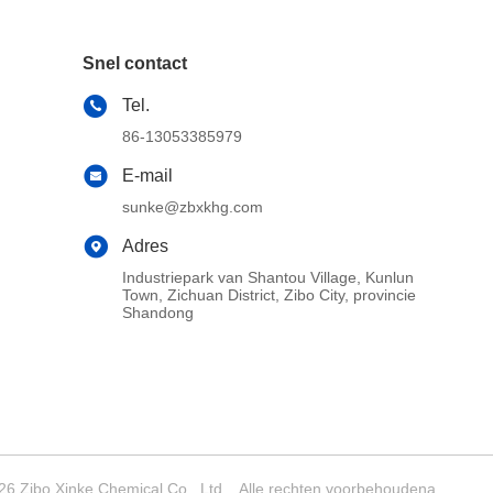
Snel contact
Tel.
86-13053385979
E-mail
sunke@zbxkhg.com
Adres
Industriepark van Shantou Village, Kunlun
Town, Zichuan District, Zibo City, provincie
Shandong
6 Zibo Xinke Chemical Co., Ltd. . Alle rechten voorbehoudena.