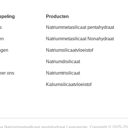
ppeling
Producten
s
Natriummetasilicaat pentahydraat
en
Natriummetasilicaat Nonahydraat
ngen
Natriumsilicaatvloeistof
Natriumdisilicaat
eer ons
Natriumtrisilicaat
Kaliumsilicaatvloeistof
a Natriummetasilicaat pentahydraat Leverancier. Copyright © 2025-202