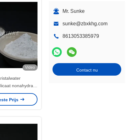
Mr. Sunke
sunke@zbxkhg.com
8613053385979
Video
Contact nu
ristalwater
licaat nonahydraat
onder normale
este Prijs
eden 13517-24-3