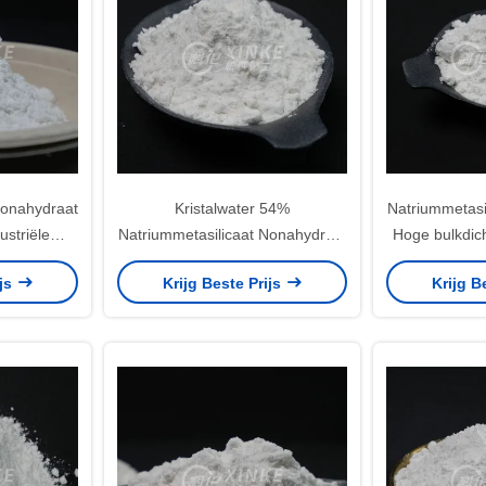
Nonahydraat
Kristalwater 54%
Natriummetasi
ustriële
Natriummetasilicaat Nonahydraat
Hoge bulkdic
icaat 9H2O
Formule CAS 13517-24-3
stofgehalte
ijs
Krijg Beste Prijs
Krijg B