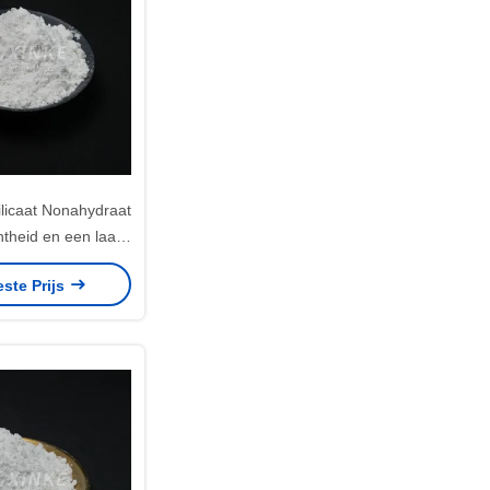
licaat Nonahydraat
htheid en een laag
 kristalwater 54%
este Prijs