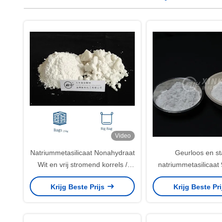
Video
Natriummetasilicaat Nonahydraat
Geurloos en st
Wit en vrij stromend korrels /
natriummetasilicaat
poeder 13517-24-3
industriële doel
Krijg Beste Prijs
Krijg Beste Pr