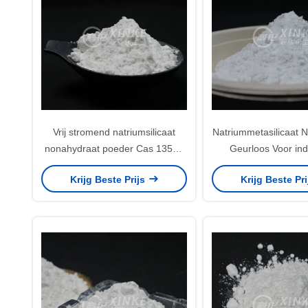
Vrij stromend natriumsilicaat
Natriummetasilicaat 
nonahydraat poeder Cas 13517
Geurloos Voor ind
24 3 Wit
productie Natriumsil
Krijg Beste Prijs
Krijg Beste Pr