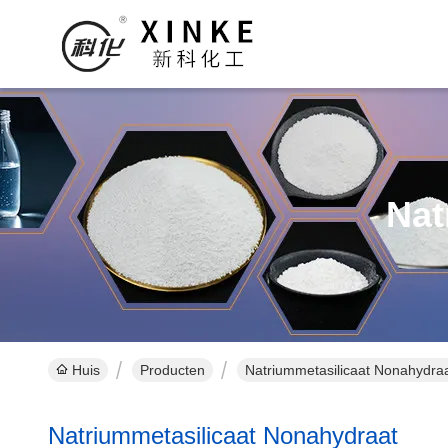
Nat
Huis
Producten
Natriummetasilicaat Nonahydraa
Natriummetasilicaat Nonahydraat