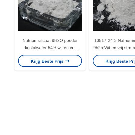
Natriumsilicaat 9H2O poeder
13517-24-3 Natriumme
kristalwater 54% wit en vrij
9h2o Wit en vrij stro
stromend korrels voor de
Poeder stabiel onde
Krijg Beste Prijs
Krijg Beste Pr
productie van glasvezels
omstandighe