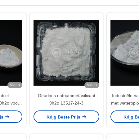
Video
Video
abiel
Geurloos natriummetasilicaat
Industriële n
 9h2o voor
9h2o 13517-24-3
met wateropl
einden
en 54% 
ijs
Krijg Beste Prijs
Krijg B