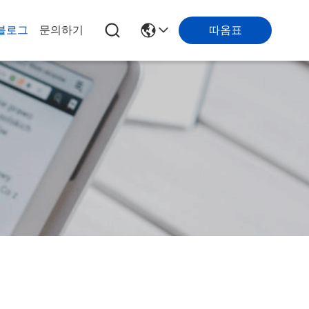
따옴표
블로그
문의하기