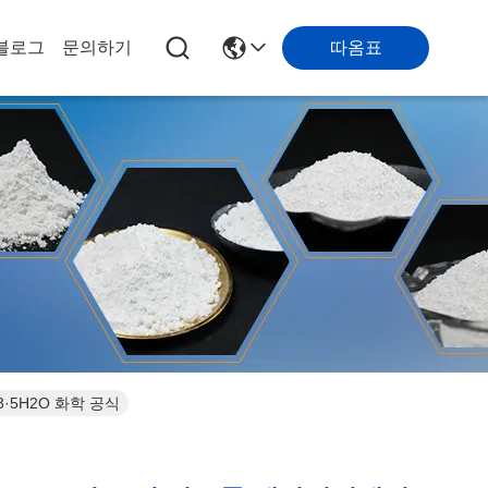
블로그
문의하기
따옴표
·5H2O 화학 공식