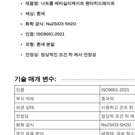
제품명: 나트륨 메타실리케이트 펜타히드레이트
색상: 흰색
화학 공식: Na2SiO3·5H2O
인증: ISO9001-2021
외형: 흰색 분말
안정성: 정상적인 조건 하 에서 안정성
기술 매개 변수:
인증
ISO9001-2021
부식 억제
효과적
보관 상태
시원하고 건조 한
안정성
정상적 조건 하 
화학 공식
Na2SiO3·5H2O
주요 응용 분야
세척제, 금속 청소