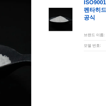
ISO90
펜타히드레
공식
브랜드 이름:
모델 번호: