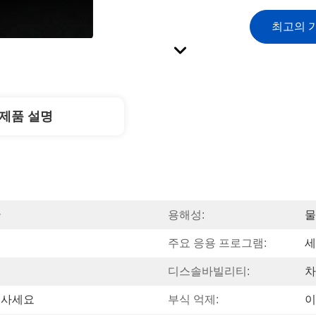
최고의 
제품 설명
관
용해성:
물
주요 응용 프로그램:
세
디스솔바빌리티:
차
 사세요
부식 억제:
이