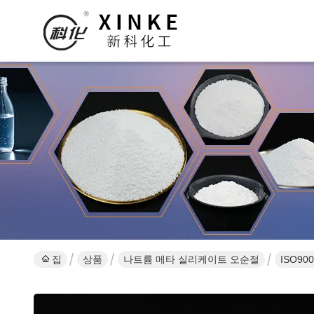
집
상품
나트륨 메타 실리케이트 오순절
ISO9