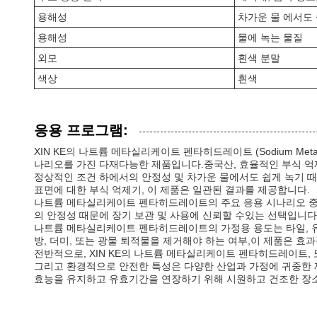
용해성
차가운 물 에서도
용해성
물에 녹는 물질
외모
흰색 분말
색상
흰색
응용 프로그램:
XIN KE의 나트륨 메타실리케이트 펜타히드레이트 (Sodium Metasili
나리오를 가진 다재다능한 제품입니다.중국산, 효율적인 부식 억제
정상적인 조건 하에서의 안정성 및 차가운 물에서도 쉽게 녹기 
표면에 대한 부식 억제기, 이 제품은 일관된 결과를 제공합니다.
나트륨 메타실리케이트 펜타히드레이트의 주요 응용 시나리오 중 
의 안정성 때문에 장기 보관 및 사용에 신뢰할 수있는 선택입니다
나트륨 메타실리케이트 펜타히드레이트의 가정용 용도는 타일, 유리
방, 더미, 또는 광물 퇴적물을 제거해야 하는 여부,이 제품은 효
전반적으로, XIN KE의 나트륨 메타실리케이트 펜타히드레이트,
그리고 환경적으로 안전한 특성은 다양한 산업과 가정에 귀중한 
효능을 유지하고 유효기간을 연장하기 위해 시원하고 건조한 장소에서 Nat