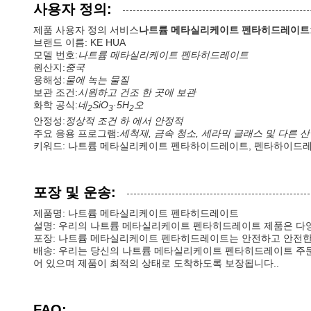
사용자 정의:
제품 사용자 정의 서비스
나트륨 메타실리케이트 펜타히드레이트
브랜드 이름: KE HUA
모델 번호:
나트륨 메타실리케이트 펜타히드레이트
원산지:
중국
용해성:
물에 녹는 물질
보관 조건:
시원하고 건조 한 곳에 보관
화학 공식:
네
SiO
·5H
오
2
3
2
안정성:
정상적 조건 하 에서 안정적
주요 응용 프로그램:
세척제, 금속 청소, 세라믹 글래스 및 다른 
키워드: 나트륨 메타실리케이트 펜타하이드레이트, 펜타하이드
포장 및 운송:
제품명: 나트륨 메타실리케이트 펜타히드레이트
설명: 우리의 나트륨 메타실리케이트 펜타히드레이트 제품은 다
포장: 나트륨 메타실리케이트 펜타히드레이트는 안전하고 안전한
배송: 우리는 당신의 나트륨 메타실리케이트 펜타히드레이트 주문
어 있으며 제품이 최적의 상태로 도착하도록 보장됩니다..
FAQ: