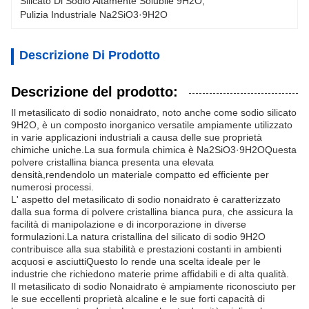
Silicato Di Sodio Altamente Solubile 9H2O
, 
Pulizia Industriale Na2SiO3·9H2O
Descrizione Di Prodotto
Descrizione del prodotto:
Il metasilicato di sodio nonaidrato, noto anche come sodio silicato
9H2O, è un composto inorganico versatile ampiamente utilizzato
in varie applicazioni industriali a causa delle sue proprietà
chimiche uniche.La sua formula chimica è Na2SiO3·9H2OQuesta
polvere cristallina bianca presenta una elevata
densità,rendendolo un materiale compatto ed efficiente per
numerosi processi.
L' aspetto del metasilicato di sodio nonaidrato è caratterizzato
dalla sua forma di polvere cristallina bianca pura, che assicura la
facilità di manipolazione e di incorporazione in diverse
formulazioni.La natura cristallina del silicato di sodio 9H2O
contribuisce alla sua stabilità e prestazioni costanti in ambienti
acquosi e asciuttiQuesto lo rende una scelta ideale per le
industrie che richiedono materie prime affidabili e di alta qualità.
Il metasilicato di sodio Nonaidrato è ampiamente riconosciuto per
le sue eccellenti proprietà alcaline e le sue forti capacità di