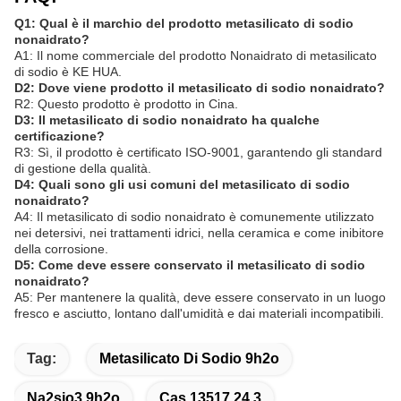
Q1: Qual è il marchio del prodotto metasilicato di sodio
nonaidrato?
A1: Il nome commerciale del prodotto Nonaidrato di metasilicato
di sodio è KE HUA.
D2: Dove viene prodotto il metasilicato di sodio nonaidrato?
R2: Questo prodotto è prodotto in Cina.
D3: Il metasilicato di sodio nonaidrato ha qualche
certificazione?
R3: Sì, il prodotto è certificato ISO-9001, garantendo gli standard
di gestione della qualità.
D4: Quali sono gli usi comuni del metasilicato di sodio
nonaidrato?
A4: Il metasilicato di sodio nonaidrato è comunemente utilizzato
nei detersivi, nei trattamenti idrici, nella ceramica e come inibitore
della corrosione.
D5: Come deve essere conservato il metasilicato di sodio
nonaidrato?
A5: Per mantenere la qualità, deve essere conservato in un luogo
fresco e asciutto, lontano dall'umidità e dai materiali incompatibili.
Tag:
Metasilicato Di Sodio 9h2o
Na2sio3 9h2o
Cas 13517 24 3