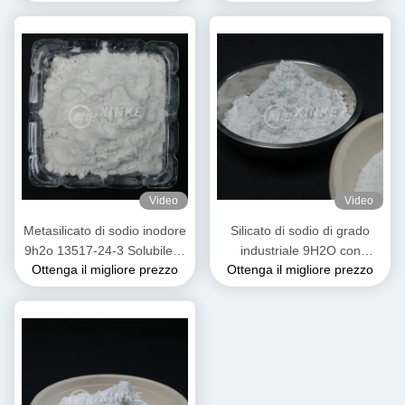
13517-24-3
Video
Video
Metasilicato di sodio inodore
Silicato di sodio di grado
9h2o 13517-24-3 Solubile in
industriale 9H2O con
Ottenga il migliore prezzo
Ottenga il migliore prezzo
acqua
solubilità in acqua Soluble e
54% acqua cristallina