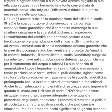
legame.e agente adesivoLa sua elevata densità migliora la sua
efficacia in questi ruoli fornendo una fonte concentrata di
materiale attivo, che migliora l'efficienza e riduce la quantità
necessaria nelle applicazioni.
Uno degli aspetti critici della manipolazione del silicato di sodio
9H2O è la sua condizione di conservazione.La corretta
conservazione garantisce che il composto mantenga la sua
struttura cristallina e la sua stabilità chimica, impedendo
l'assorbimento dell'umidità che potrebbe portare a una
torcificazione o a una riduzione dell'efficacia.Gli impianti che
utilizzano il metasilicato di sodio nonaidrato devono garantire che
le aree di stoccaggio siano ben ventilate e protette dall'umidità..
In contesti industriali, il metasilicato di sodio Nonaidrato funge da
ingrediente chiave nella produzione di detersivi, prodotti chimici
per il trattamento dell'acqua e adesivi.La sua capacità di
ammorbidire l'acqua legandosi agli ioni di calcio e magnesio la
rende preziosa nelle formulazioni di puliziaInoltre, agisce come
inibitore della corrosione nei trattamenti delle superfici metalliche,
prolungando così la durata di vita di attrezzature e macchinari.
Anche le considerazioni ambientali e di sicurezza sono importanti
quando si lavora con il silicato di sodio 9H2O.devono essere
utilizzate misure di protezione adeguate come guanti e
protezione degli occhi per evitare il contatto diretto con la pelle e
gli occhi.La sua natura alcalina significa che può causare
irritazione, ma non presenta rischi significativi se gestito secondo