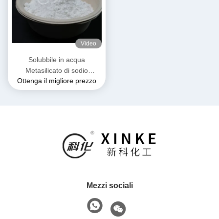
Video
Solubbile in acqua
Metasilicato di sodio
Ottenga il migliore prezzo
Nonaidrato Granuli bianchi e
a flusso libero Polvere Acqua
cristallina 54%
Mezzi sociali