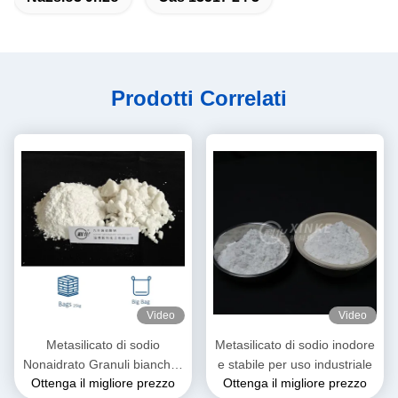
Prodotti Correlati
Video
Video
Metasilicato di sodio
Metasilicato di sodio inodore
Nonaidrato Granuli bianchi e
e stabile per uso industriale
Ottenga il migliore prezzo
Ottenga il migliore prezzo
a flusso libero / Polvere