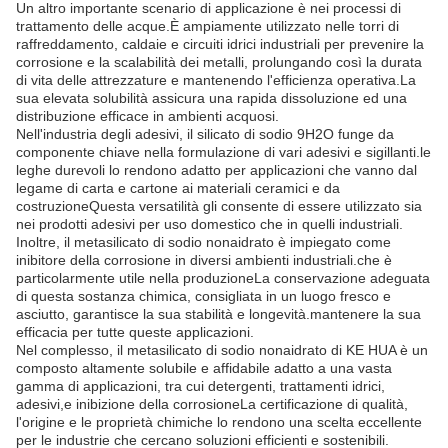
Un altro importante scenario di applicazione è nei processi di
trattamento delle acque.È ampiamente utilizzato nelle torri di
raffreddamento, caldaie e circuiti idrici industriali per prevenire la
corrosione e la scalabilità dei metalli, prolungando così la durata
di vita delle attrezzature e mantenendo l'efficienza operativa.La
sua elevata solubilità assicura una rapida dissoluzione ed una
distribuzione efficace in ambienti acquosi.
Nell'industria degli adesivi, il silicato di sodio 9H2O funge da
componente chiave nella formulazione di vari adesivi e sigillanti.le
leghe durevoli lo rendono adatto per applicazioni che vanno dal
legame di carta e cartone ai materiali ceramici e da
costruzioneQuesta versatilità gli consente di essere utilizzato sia
nei prodotti adesivi per uso domestico che in quelli industriali.
Inoltre, il metasilicato di sodio nonaidrato è impiegato come
inibitore della corrosione in diversi ambienti industriali.che è
particolarmente utile nella produzioneLa conservazione adeguata
di questa sostanza chimica, consigliata in un luogo fresco e
asciutto, garantisce la sua stabilità e longevità.mantenere la sua
efficacia per tutte queste applicazioni.
Nel complesso, il metasilicato di sodio nonaidrato di KE HUA è un
composto altamente solubile e affidabile adatto a una vasta
gamma di applicazioni, tra cui detergenti, trattamenti idrici,
adesivi,e inibizione della corrosioneLa certificazione di qualità,
l'origine e le proprietà chimiche lo rendono una scelta eccellente
per le industrie che cercano soluzioni efficienti e sostenibili.