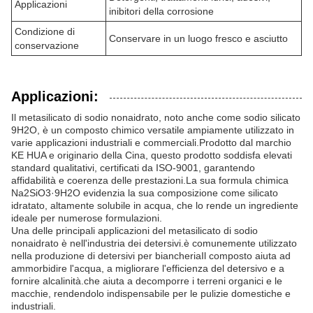
Applicazioni
inibitori della corrosione
Condizione di
Conservare in un luogo fresco e asciutto
conservazione
Applicazioni:
Il metasilicato di sodio nonaidrato, noto anche come sodio silicato
9H2O, è un composto chimico versatile ampiamente utilizzato in
varie applicazioni industriali e commerciali.Prodotto dal marchio
KE HUA e originario della Cina, questo prodotto soddisfa elevati
standard qualitativi, certificati da ISO-9001, garantendo
affidabilità e coerenza delle prestazioni.La sua formula chimica
Na2SiO3·9H2O evidenzia la sua composizione come silicato
idratato, altamente solubile in acqua, che lo rende un ingrediente
ideale per numerose formulazioni.
Una delle principali applicazioni del metasilicato di sodio
nonaidrato è nell'industria dei detersivi.è comunemente utilizzato
nella produzione di detersivi per biancheriaIl composto aiuta ad
ammorbidire l'acqua, a migliorare l'efficienza del detersivo e a
fornire alcalinità.che aiuta a decomporre i terreni organici e le
macchie, rendendolo indispensabile per le pulizie domestiche e
industriali.