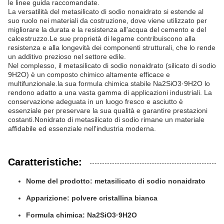
le linee guida raccomandate.
La versatilità del metasilicato di sodio nonaidrato si estende al
suo ruolo nei materiali da costruzione, dove viene utilizzato per
migliorare la durata e la resistenza all'acqua del cemento e del
calcestruzzo.Le sue proprietà di legame contribuiscono alla
resistenza e alla longevità dei componenti strutturali, che lo rende
un additivo prezioso nel settore edile.
Nel complesso, il metasilicato di sodio nonaidrato (silicato di sodio
9H2O) è un composto chimico altamente efficace e
multifunzionale.la sua formula chimica stabile Na2SiO3·9H2O lo
rendono adatto a una vasta gamma di applicazioni industriali. La
conservazione adeguata in un luogo fresco e asciutto è
essenziale per preservare la sua qualità e garantire prestazioni
costanti.Nonidrato di metasilicato di sodio rimane un materiale
affidabile ed essenziale nell'industria moderna.
Caratteristiche:
Nome del prodotto: metasilicato di sodio nonaidrato
Apparizione: polvere cristallina bianca
Formula chimica: Na2SiO3·9H2O