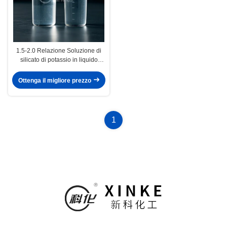
1.5-2.0 Relazione Soluzione di
silicato di potassio in liquido
incolore o giallo chiaro per uso
industriale
Ottenga il migliore prezzo
1