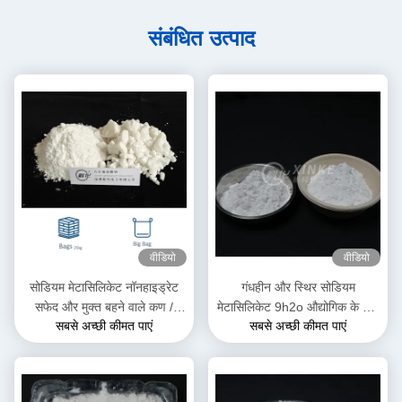
संबंधित उत्पाद
वीडियो
वीडियो
सोडियम मेटासिलिकेट नॉनहाइड्रेट
गंधहीन और स्थिर सोडियम
सफेद और मुक्त बहने वाले कण /
मेटासिलिकेट 9h2o औद्योगिक के लिए
सबसे अच्छी कीमत पाएं
सबसे अच्छी कीमत पाएं
पाउडर 13517-24-3
13517-24-3