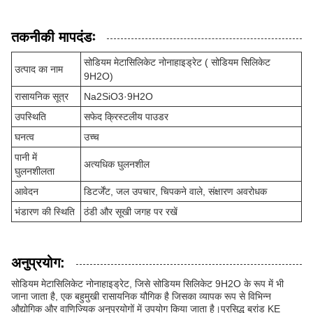
तकनीकी मापदंडः
सोडियम मेटासिलिकेट नोनाहाइड्रेट ( सोडियम सिलिकेट
उत्पाद का नाम
9H2O)
रासायनिक सूत्र
Na2SiO3·9H2O
उपस्थिति
सफेद क्रिस्टलीय पाउडर
घनत्व
उच्च
पानी में
अत्यधिक घुलनशील
घुलनशीलता
आवेदन
डिटर्जेंट, जल उपचार, चिपकने वाले, संक्षारण अवरोधक
भंडारण की स्थिति
ठंडी और सूखी जगह पर रखें
अनुप्रयोग:
सोडियम मेटासिलिकेट नोनाहाइड्रेट, जिसे सोडियम सिलिकेट 9H2O के रूप में भी
जाना जाता है, एक बहुमुखी रासायनिक यौगिक है जिसका व्यापक रूप से विभिन्न
औद्योगिक और वाणिज्यिक अनुप्रयोगों में उपयोग किया जाता है।प्रसिद्ध ब्रांड KE