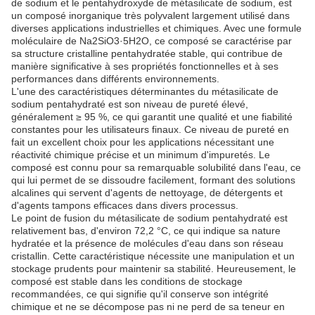
de sodium et le pentahydroxyde de métasilicate de sodium, est
un composé inorganique très polyvalent largement utilisé dans
diverses applications industrielles et chimiques. Avec une formule
moléculaire de Na2SiO3·5H2O, ce composé se caractérise par
sa structure cristalline pentahydratée stable, qui contribue de
manière significative à ses propriétés fonctionnelles et à ses
performances dans différents environnements.
L'une des caractéristiques déterminantes du métasilicate de
sodium pentahydraté est son niveau de pureté élevé,
généralement ≥ 95 %, ce qui garantit une qualité et une fiabilité
constantes pour les utilisateurs finaux. Ce niveau de pureté en
fait un excellent choix pour les applications nécessitant une
réactivité chimique précise et un minimum d'impuretés. Le
composé est connu pour sa remarquable solubilité dans l'eau, ce
qui lui permet de se dissoudre facilement, formant des solutions
alcalines qui servent d'agents de nettoyage, de détergents et
d'agents tampons efficaces dans divers processus.
Le point de fusion du métasilicate de sodium pentahydraté est
relativement bas, d'environ 72,2 °C, ce qui indique sa nature
hydratée et la présence de molécules d'eau dans son réseau
cristallin. Cette caractéristique nécessite une manipulation et un
stockage prudents pour maintenir sa stabilité. Heureusement, le
composé est stable dans les conditions de stockage
recommandées, ce qui signifie qu'il conserve son intégrité
chimique et ne se décompose pas ni ne perd de sa teneur en