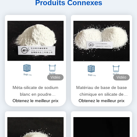
Produits Connexes
Vidéo
Vidéo
Méta-silicate de sodium
Matériau de base de base
blanc en poudre
chimique en silicate de
Obtenez le meilleur prix
Obtenez le meilleur prix
Na2SiO3·5H2O soluble dans
sodium aux propriétés
l'eau
polyvalentes