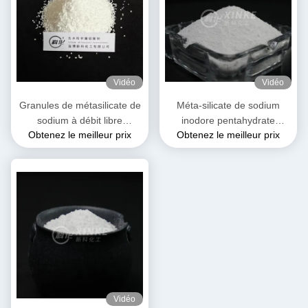
Vidéo
Vidéo
Granules de métasilicate de
Méta-silicate de sodium
sodium à débit libre
inodore pentahydrate
Obtenez le meilleur prix
Obtenez le meilleur prix
Pentahydrate Couleur
soluble dans l'eau Poids
blanche
moléculaire 212,14 g/mol
Vidéo