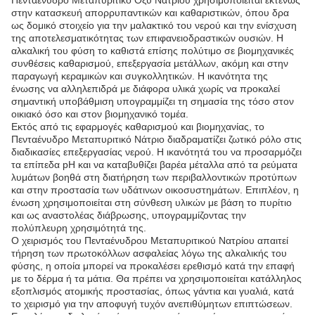
Πενταένυδρο Μεταπυριτικό Οξύ Νατρίου χρησιμοποιείται εκτενώς
στην κατασκευή απορρυπαντικών και καθαριστικών, όπου δρα
ως δομικό στοιχείο για την μαλακτικό του νερού και την ενίσχυση
της αποτελεσματικότητας των επιφανειοδραστικών ουσιών. Η
αλκαλική του φύση το καθιστά επίσης πολύτιμο σε βιομηχανικές
συνθέσεις καθαρισμού, επεξεργασία μετάλλων, ακόμη και στην
παραγωγή κεραμικών και συγκολλητικών. Η ικανότητα της
ένωσης να αλληλεπιδρά με διάφορα υλικά χωρίς να προκαλεί
σημαντική υποβάθμιση υπογραμμίζει τη σημασία της τόσο στον
οικιακό όσο και στον βιομηχανικό τομέα.
Εκτός από τις εφαρμογές καθαρισμού και βιομηχανίας, το
Πενταένυδρο Μεταπυριτικό Νάτριο διαδραματίζει ζωτικό ρόλο στις
διαδικασίες επεξεργασίας νερού. Η ικανότητά του να προσαρμόζει
τα επίπεδα pH και να καταβυθίζει βαρέα μέταλλα από τα ρεύματα
λυμάτων βοηθά στη διατήρηση των περιβαλλοντικών προτύπων
και στην προστασία των υδάτινων οικοσυστημάτων. Επιπλέον, η
ένωση χρησιμοποιείται στη σύνθεση υλικών με βάση το πυρίτιο
και ως αναστολέας διάβρωσης, υπογραμμίζοντας την
πολύπλευρη χρησιμότητά της.
Ο χειρισμός του Πενταένυδρου Μεταπυριτικού Νατρίου απαιτεί
τήρηση των πρωτοκόλλων ασφαλείας λόγω της αλκαλικής του
φύσης, η οποία μπορεί να προκαλέσει ερεθισμό κατά την επαφή
με το δέρμα ή τα μάτια. Θα πρέπει να χρησιμοποιείται κατάλληλος
εξοπλισμός ατομικής προστασίας, όπως γάντια και γυαλιά, κατά
το χειρισμό για την αποφυγή τυχόν ανεπιθύμητων επιπτώσεων.