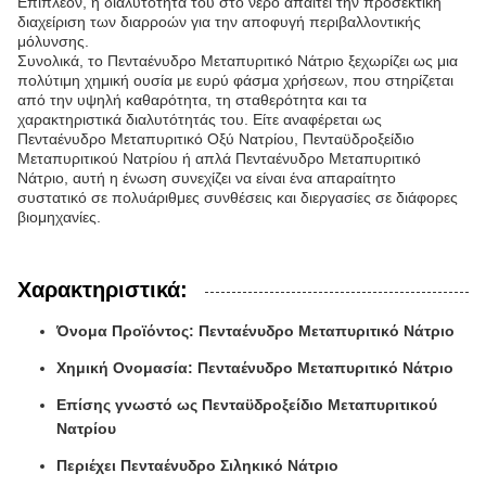
Επιπλέον, η διαλυτότητά του στο νερό απαιτεί την προσεκτική
διαχείριση των διαρροών για την αποφυγή περιβαλλοντικής
μόλυνσης.
Συνολικά, το Πενταένυδρο Μεταπυριτικό Νάτριο ξεχωρίζει ως μια
πολύτιμη χημική ουσία με ευρύ φάσμα χρήσεων, που στηρίζεται
από την υψηλή καθαρότητα, τη σταθερότητα και τα
χαρακτηριστικά διαλυτότητάς του. Είτε αναφέρεται ως
Πενταένυδρο Μεταπυριτικό Οξύ Νατρίου, Πενταϋδροξείδιο
Μεταπυριτικού Νατρίου ή απλά Πενταένυδρο Μεταπυριτικό
Νάτριο, αυτή η ένωση συνεχίζει να είναι ένα απαραίτητο
συστατικό σε πολυάριθμες συνθέσεις και διεργασίες σε διάφορες
βιομηχανίες.
Χαρακτηριστικά:
Όνομα Προϊόντος: Πενταένυδρο Μεταπυριτικό Νάτριο
Χημική Ονομασία: Πενταένυδρο Μεταπυριτικό Νάτριο
Επίσης γνωστό ως Πενταϋδροξείδιο Μεταπυριτικού
Νατρίου
Περιέχει Πενταένυδρο Σιληκικό Νάτριο