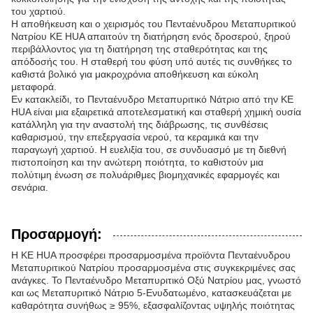
του χαρτιού.
Η αποθήκευση και ο χειρισμός του Πενταένυδρου Μεταπυριτικού
Νατρίου KE HUA απαιτούν τη διατήρηση ενός δροσερού, ξηρού
περιβάλλοντος για τη διατήρηση της σταθερότητας και της
απόδοσής του. Η σταθερή του φύση υπό αυτές τις συνθήκες το
καθιστά βολικό για μακροχρόνια αποθήκευση και εύκολη
μεταφορά.
Εν κατακλείδι, το Πενταένυδρο Μεταπυριτικό Νάτριο από την KE
HUA είναι μια εξαιρετικά αποτελεσματική και σταθερή χημική ουσία
κατάλληλη για την αναστολή της διάβρωσης, τις συνθέσεις
καθαρισμού, την επεξεργασία νερού, τα κεραμικά και την
παραγωγή χαρτιού. Η ευελιξία του, σε συνδυασμό με τη διεθνή
πιστοποίηση και την ανώτερη ποιότητα, το καθιστούν μια
πολύτιμη ένωση σε πολυάριθμες βιομηχανικές εφαρμογές και
σενάρια.
Προσαρμογή:
Η KE HUA προσφέρει προσαρμοσμένα προϊόντα Πενταένυδρου
Μεταπυριτικού Νατρίου προσαρμοσμένα στις συγκεκριμένες σας
ανάγκες. Το Πενταένυδρο Μεταπυριτικό Οξύ Νατρίου μας, γνωστό
και ως Μεταπυριτικό Νάτριο 5-Ενυδατωμένο, κατασκευάζεται με
καθαρότητα συνήθως ≥ 95%, εξασφαλίζοντας υψηλής ποιότητας