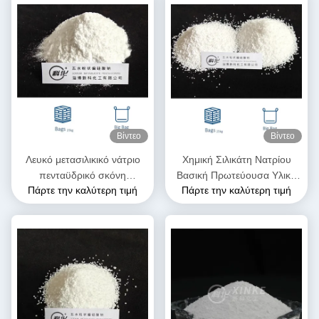
Βίντεο
Βίντεο
Λευκό μετασιλικικό νάτριο
Χημική Σιλικάτη Νατρίου
πενταϋδρικό σκόνη
Βασική Πρωτεύουσα Υλική
Πάρτε την καλύτερη τιμή
Πάρτε την καλύτερη τιμή
Na2SiO3·5H2O Λύσιμο στο
με Πολυδιάστατες Ιδιότητες
νερό