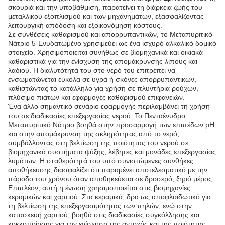
σκουριά και την υποβάθμιση, παρατείνει τη διάρκεια ζωής του
μεταλλικού εξοπλισμού και των μηχανημάτων, εξασφαλίζοντας
λειτουργική απόδοση και εξοικονόμηση κόστους.
Σε συνθέσεις καθαρισμού και απορρυπαντικών, το Μεταπυριτικό
Νάτριο 5-Ενυδατωμένο χρησιμεύει ως ένα ισχυρό αλκαλικό δομικό
στοιχείο. Χρησιμοποιείται συνήθως σε βιομηχανικά και οικιακά
καθαριστικά για την ενίσχυση της απομάκρυνσης λίπους και
λαδιού. Η διαλυτότητά του στο νερό του επιτρέπει να
ενσωματώνεται εύκολα σε υγρά ή σκόνες απορρυπαντικών,
καθιστώντας το κατάλληλο για χρήση σε πλυντήρια ρούχων,
πλύσιμο πιάτων και εφαρμογές καθαρισμού επιφανειών.
Ένα άλλο σημαντικό σενάριο εφαρμογής περιλαμβάνει τη χρήση
του σε διαδικασίες επεξεργασίας νερού. Το Πενταένυδρο
Μεταπυριτικό Νάτριο βοηθά στην προσαρμογή των επιπέδων pH
και στην απομάκρυνση της σκληρότητας από το νερό,
συμβάλλοντας στη βελτίωση της ποιότητας του νερού σε
βιομηχανικά συστήματα ψύξης, λέβητες και μονάδες επεξεργασίας
λυμάτων. Η σταθερότητά του υπό συνιστώμενες συνθήκες
αποθήκευσης διασφαλίζει ότι παραμένει αποτελεσματικό με την
πάροδο του χρόνου όταν αποθηκεύεται σε δροσερό, ξηρό μέρος.
Επιπλέον, αυτή η ένωση χρησιμοποιείται στις βιομηχανίες
κεραμικών και χαρτιού. Στα κεραμικά, δρα ως αποφλοιδωτικό για
τη βελτίωση της επεξεργασιμότητας των πηλών, ενώ στην
κατασκευή χαρτιού, βοηθά στις διαδικασίες συγκόλλησης και
κοκκοποίησης για την ενίσχυση της αντοχής και της ποιότητας