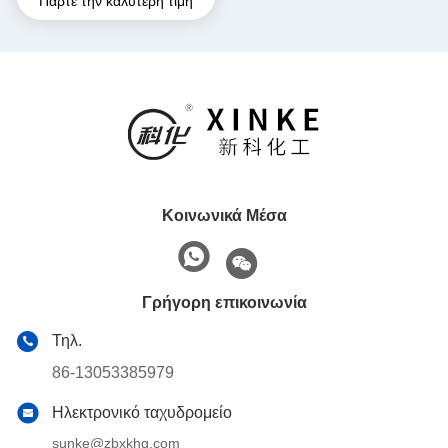
Πάρτε την καλύτερη τιμή
εύφλεκτη και κατάλληλη για
αποθήκευση σε ξηρό μέρος
Κοινωνικά Μέσα
Γρήγορη επικοινωνία
Τηλ.
86-13053385979
Ηλεκτρονικό ταχυδρομείο
sunke@zbxkhg.com