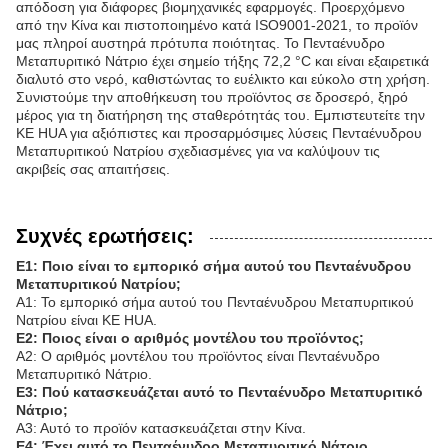
απόδοση για διάφορες βιομηχανικές εφαρμογές. Προερχόμενο
από την Κίνα και πιστοποιημένο κατά ISO9001-2021, το προϊόν
μας πληροί αυστηρά πρότυπα ποιότητας. Το Πενταένυδρο
Μεταπυριτικό Νάτριο έχει σημείο τήξης 72,2 °C και είναι εξαιρετικά
διαλυτό στο νερό, καθιστώντας το ευέλικτο και εύκολο στη χρήση.
Συνιστούμε την αποθήκευση του προϊόντος σε δροσερό, ξηρό
μέρος για τη διατήρηση της σταθερότητάς του. Εμπιστευτείτε την
KE HUA για αξιόπιστες και προσαρμόσιμες λύσεις Πενταένυδρου
Μεταπυριτικού Νατρίου σχεδιασμένες για να καλύψουν τις
ακριβείς σας απαιτήσεις.
Συχνές ερωτήσεις:
Ε1: Ποιο είναι το εμπορικό σήμα αυτού του Πενταένυδρου
Μεταπυριτικού Νατρίου;
Α1: Το εμπορικό σήμα αυτού του Πενταένυδρου Μεταπυριτικού
Νατρίου είναι KE HUA.
Ε2: Ποιος είναι ο αριθμός μοντέλου του προϊόντος;
Α2: Ο αριθμός μοντέλου του προϊόντος είναι Πενταένυδρο
Μεταπυριτικό Νάτριο.
Ε3: Πού κατασκευάζεται αυτό το Πενταένυδρο Μεταπυριτικό
Νάτριο;
Α3: Αυτό το προϊόν κατασκευάζεται στην Κίνα.
Ε4: Έχει αυτό το Πενταένυδρο Μεταπυριτικό Νάτριο