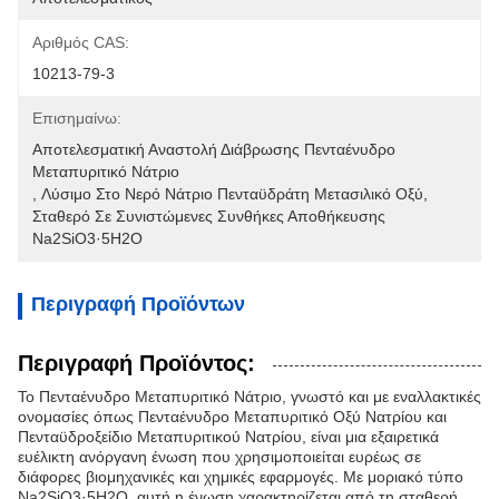
Αριθμός CAS:
10213-79-3
Επισημαίνω:
Αποτελεσματική Αναστολή Διάβρωσης Πενταένυδρο 
Μεταπυριτικό Νάτριο
, 
Λύσιμο Στο Νερό Νάτριο Πενταϋδράτη Μετασιλικό Οξύ
, 
Σταθερό Σε Συνιστώμενες Συνθήκες Αποθήκευσης 
Na2SiO3·5H2O
Περιγραφή Προϊόντων
Περιγραφή Προϊόντος:
Το Πενταένυδρο Μεταπυριτικό Νάτριο, γνωστό και με εναλλακτικές
ονομασίες όπως Πενταένυδρο Μεταπυριτικό Οξύ Νατρίου και
Πενταϋδροξείδιο Μεταπυριτικού Νατρίου, είναι μια εξαιρετικά
ευέλικτη ανόργανη ένωση που χρησιμοποιείται ευρέως σε
διάφορες βιομηχανικές και χημικές εφαρμογές. Με μοριακό τύπο
Na2SiO3·5H2O, αυτή η ένωση χαρακτηρίζεται από τη σταθερή