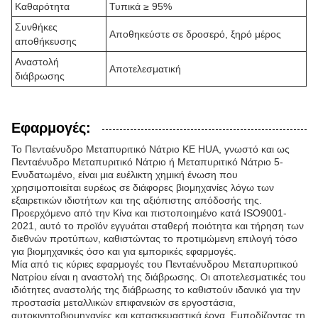
Καθαρότητα
Τυπικά ≥ 95%
Συνθήκες
Αποθηκεύστε σε δροσερό, ξηρό μέρος
αποθήκευσης
Αναστολή
Αποτελεσματική
διάβρωσης
Εφαρμογές:
Το Πενταένυδρο Μεταπυριτικό Νάτριο KE HUA, γνωστό και ως
Πενταένυδρο Μεταπυριτικό Νάτριο ή Μεταπυριτικό Νάτριο 5-
Ενυδατωμένο, είναι μια ευέλικτη χημική ένωση που
χρησιμοποιείται ευρέως σε διάφορες βιομηχανίες λόγω των
εξαιρετικών ιδιοτήτων και της αξιόπιστης απόδοσής της.
Προερχόμενο από την Κίνα και πιστοποιημένο κατά ISO9001-
2021, αυτό το προϊόν εγγυάται σταθερή ποιότητα και τήρηση των
διεθνών προτύπων, καθιστώντας το προτιμώμενη επιλογή τόσο
για βιομηχανικές όσο και για εμπορικές εφαρμογές.
Μία από τις κύριες εφαρμογές του Πενταένυδρου Μεταπυριτικού
Νατρίου είναι η αναστολή της διάβρωσης. Οι αποτελεσματικές του
ιδιότητες αναστολής της διάβρωσης το καθιστούν ιδανικό για την
προστασία μεταλλικών επιφανειών σε εργοστάσια,
αυτοκινητοβιομηχανίες και κατασκευαστικά έργα. Εμποδίζοντας τη