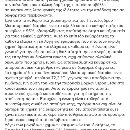
πενταένυδρη κρυσταλλική δομή της, η οποία συμβάλλει
σημαντικά στις λειτουργικές της ιδιότητες και την απόδοσή της σε
διαφορετικά περιβάλλοντα.
Ένα από τα καθοριστικά χαρακτηριστικά του Πενταένυδρου
Μεταπυριτικού Νατρίου είναι το υψηλό επίπεδο καθαρότητάς του,
συνήθως ≥ 95%, εξασφαλίζοντας σταθερή ποιότητα και αξιοπιστία
για τους τελικούς χρήστες. Αυτό το επίπεδο καθαρότητας το
καθιστά εξαιρετική επιλογή για εφαρμογές που απαιτούν ακριβή
χημική δραστικότητα και ελάχιστες ακαθαρσίες. Η ένωση είναι
γνωστή για την αξιοσημείωτη διαλυτότητά της στο νερό, η οποία
της επιτρέπει να διαλύεται εύκολα, σχηματίζοντας αλκαλικά
διαλύματα που χρησιμεύουν ως αποτελεσματικά καθαριστικά,
απορρυπαντικά και ρυθμιστικά μέσα σε διάφορες διεργασίες.
Το σημείο τήξης του Πενταένυδρου Μεταπυριτικού Νατρίου είναι
σχετικά χαμηλό, περίπου 72,2 °C, γεγονός που υποδηλώνει την
ενυδατωμένη φύση του και την παρουσία μορίων νερού μέσα στο
κρυσταλλικό του πλέγμα. Αυτό το χαρακτηριστικό απαιτεί
προσεκτικό χειρισμό και αποθήκευση για τη διατήρηση της
σταθερότητάς του. Ευτυχώς, η ένωση είναι σταθερή υπό
συνιστώμενες συνθήκες αποθήκευσης, πράγμα που σημαίνει ότι
διατηρεί τη χημική της ακεραιότητα και δεν αποσυντίθεται ούτε
χάνει περιεκτικότητα σε νερό εάν αποθηκευτεί σωστά σε δροσερό,
ξηρό μέρος μακριά από ασύμβατες ουσίες.
Λόγω των μοναδικών χημικών και φυσικών του ιδιοτήτων, το