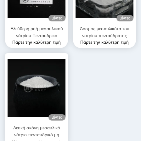
Βίντεο
Βίντεο
Ελεύθερη ροή μεσαυλιικού
Άοσμος μεσαυλικότα του
νάτρίου Πενταυδρικό
νατρίου πενταϋδράτης
Πάρτε την καλύτερη τιμή
Πάρτε την καλύτερη τιμή
κόκκους Λευκό χρώμα
διαλυτός στο νερό Μοριακό
βάρος 212,14 G/mol
Βίντεο
Λευκή σκόνη μεσαυλικό
νάτριο πενταυδρικό μη