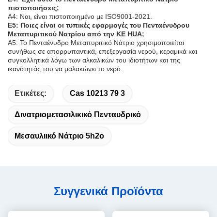
πιστοποιήσεις;
Α4: Ναι, είναι πιστοποιημένο με ISO9001-2021.
Ε5: Ποιες είναι οι τυπικές εφαρμογές του Πενταένυδρου
Μεταπυριτικού Νατρίου από την KE HUA;
Α5: Το Πενταένυδρο Μεταπυριτικό Νάτριο χρησιμοποιείται
συνήθως σε απορρυπαντικά, επεξεργασία νερού, κεραμικά και
συγκολλητικά λόγω των αλκαλικών του ιδιοτήτων και της
ικανότητάς του να μαλακώνει το νερό.
Ετικέτες:
Cas 10213 79 3
Δινατριομετασιλικικό Πενταυδρικό
Μεσαυλιικό Νάτριο 5h2o
Συγγενικά Προϊόντα