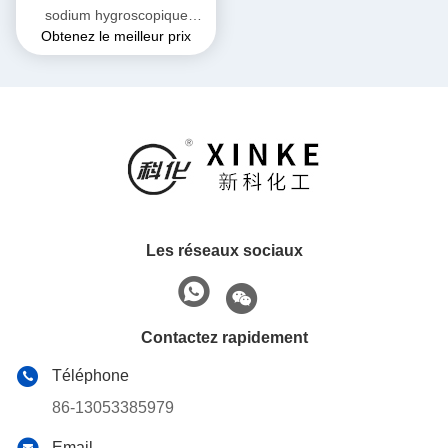
sodium hygroscopique
Obtenez le meilleur prix
soluble dans l'eau stable
dans des conditions
normales
Les réseaux sociaux
Contactez rapidement
Téléphone
86-13053385979
Email