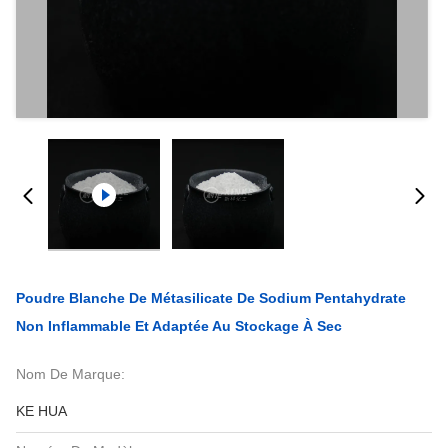
Poudre Blanche De Métasilicate De Sodium Pentahydrate
Non Inflammable Et Adaptée Au Stockage À Sec
Nom De Marque:
KE HUA