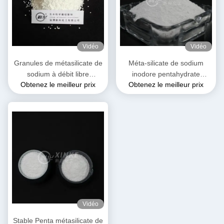
Vidéo
Vidéo
Granules de métasilicate de
Méta-silicate de sodium
sodium à débit libre
inodore pentahydrate
Obtenez le meilleur prix
Obtenez le meilleur prix
Pentahydrate Couleur
soluble dans l'eau Poids
blanche
moléculaire 212,14 g/mol
Vidéo
Stable Penta métasilicate de