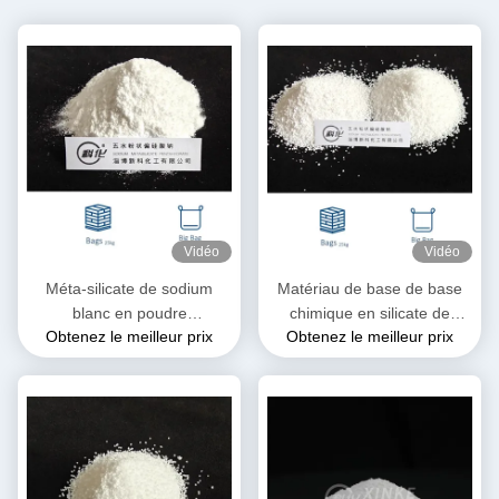
Vidéo
Vidéo
Méta-silicate de sodium
Matériau de base de base
blanc en poudre
chimique en silicate de
Obtenez le meilleur prix
Obtenez le meilleur prix
Na2SiO3·5H2O soluble dans
sodium aux propriétés
l'eau
polyvalentes