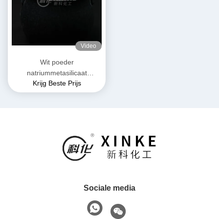
Video
Wit poeder
natriummetasilicaat
Krijg Beste Prijs
pentahydraat Niet
ontvlambaar en geschikt
voor opslag op een droge
plaats
Sociale media