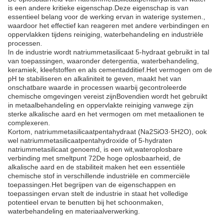
is een andere kritieke eigenschap.Deze eigenschap is van
essentieel belang voor de werking ervan in waterige systemen.,
waardoor het effectief kan reageren met andere verbindingen en
oppervlakken tijdens reiniging, waterbehandeling en industriële
processen.
In de industrie wordt natriummetasilicaat 5-hydraat gebruikt in tal
van toepassingen, waaronder detergentia, waterbehandeling,
keramiek, kleefstoffen en als cementadditief.Het vermogen om de
pH te stabiliseren en alkaliniteit te geven, maakt het van
onschatbare waarde in processen waarbij gecontroleerde
chemische omgevingen vereist zijnBovendien wordt het gebruikt
in metaalbehandeling en oppervlakte reiniging vanwege zijn
sterke alkalische aard en het vermogen om met metaalionen te
complexeren.
Kortom, natriummetasilicaatpentahydraat (Na2SiO3·5H2O), ook
wel natriummetasilicaatpentahydroxide of 5-hydraten
natriummetasilicaat genoemd, is een wit,wateroplosbare
verbinding met smeltpunt 72De hoge oplosbaarheid, de
alkalische aard en de stabiliteit maken het een essentiële
chemische stof in verschillende industriële en commerciële
toepassingen.Het begrijpen van de eigenschappen en
toepassingen ervan stelt de industrie in staat het volledige
potentieel ervan te benutten bij het schoonmaken,
waterbehandeling en materiaalverwerking.