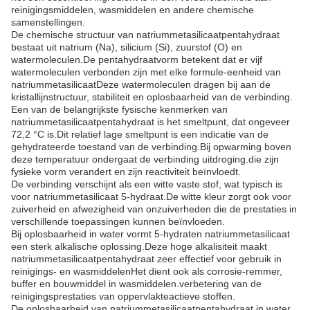
reinigingsmiddelen, wasmiddelen en andere chemische
samenstellingen.
De chemische structuur van natriummetasilicaatpentahydraat
bestaat uit natrium (Na), silicium (Si), zuurstof (O) en
watermoleculen.De pentahydraatvorm betekent dat er vijf
watermoleculen verbonden zijn met elke formule-eenheid van
natriummetasilicaatDeze watermoleculen dragen bij aan de
kristallijnstructuur, stabiliteit en oplosbaarheid van de verbinding.
Een van de belangrijkste fysische kenmerken van
natriummetasilicaatpentahydraat is het smeltpunt, dat ongeveer
72,2 °C is.Dit relatief lage smeltpunt is een indicatie van de
gehydrateerde toestand van de verbinding.Bij opwarming boven
deze temperatuur ondergaat de verbinding uitdroging.die zijn
fysieke vorm verandert en zijn reactiviteit beïnvloedt.
De verbinding verschijnt als een witte vaste stof, wat typisch is
voor natriummetasilicaat 5-hydraat.De witte kleur zorgt ook voor
zuiverheid en afwezigheid van onzuiverheden die de prestaties in
verschillende toepassingen kunnen beïnvloeden.
Bij oplosbaarheid in water vormt 5-hydraten natriummetasilicaat
een sterk alkalische oplossing.Deze hoge alkalisiteit maakt
natriummetasilicaatpentahydraat zeer effectief voor gebruik in
reinigings- en wasmiddelenHet dient ook als corrosie-remmer,
buffer en bouwmiddel in wasmiddelen.verbetering van de
reinigingsprestaties van oppervlakteactieve stoffen.
De oplosbaarheid van natriummetasilicaatpentahydraat in water