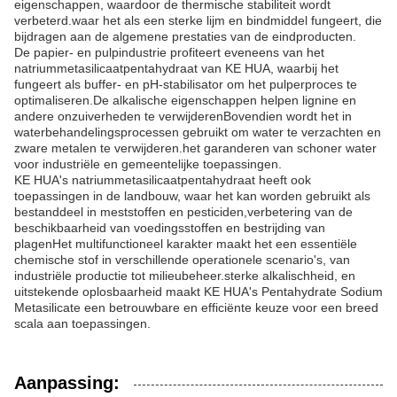
eigenschappen, waardoor de thermische stabiliteit wordt
verbeterd.waar het als een sterke lijm en bindmiddel fungeert, die
bijdragen aan de algemene prestaties van de eindproducten.
De papier- en pulpindustrie profiteert eveneens van het
natriummetasilicaatpentahydraat van KE HUA, waarbij het
fungeert als buffer- en pH-stabilisator om het pulperproces te
optimaliseren.De alkalische eigenschappen helpen lignine en
andere onzuiverheden te verwijderenBovendien wordt het in
waterbehandelingsprocessen gebruikt om water te verzachten en
zware metalen te verwijderen.het garanderen van schoner water
voor industriële en gemeentelijke toepassingen.
KE HUA's natriummetasilicaatpentahydraat heeft ook
toepassingen in de landbouw, waar het kan worden gebruikt als
bestanddeel in meststoffen en pesticiden,verbetering van de
beschikbaarheid van voedingsstoffen en bestrijding van
plagenHet multifunctioneel karakter maakt het een essentiële
chemische stof in verschillende operationele scenario's, van
industriële productie tot milieubeheer.sterke alkalischheid, en
uitstekende oplosbaarheid maakt KE HUA's Pentahydrate Sodium
Metasilicate een betrouwbare en efficiënte keuze voor een breed
scala aan toepassingen.
Aanpassing: