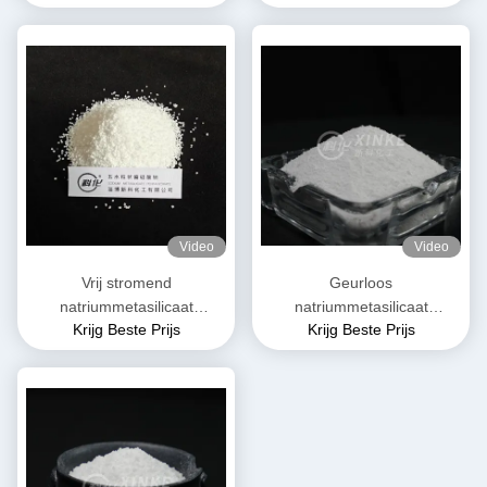
Video
Video
Vrij stromend
Geurloos
natriummetasilicaat
natriummetasilicaat
Krijg Beste Prijs
Krijg Beste Prijs
pentahydraat Granulaat Wit
pentahydraat Oplosbaar in
water Moleculair gewicht
212,14 g/mol