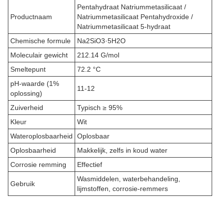
Pentahydraat Natriummetasilicaat /
Productnaam
Natriummetasilicaat Pentahydroxide /
Natriummetasilicaat 5-hydraat
Chemische formule
Na2SiO3·5H2O
Moleculair gewicht
212.14 G/mol
Smeltepunt
72.2 °C
pH-waarde (1%
11-12
oplossing)
Zuiverheid
Typisch ≥ 95%
Kleur
Wit
Wateroplosbaarheid
Oplosbaar
Oplosbaarheid
Makkelijk, zelfs in koud water
Corrosie remming
Effectief
Wasmiddelen, waterbehandeling,
Gebruik
lijmstoffen, corrosie-remmers