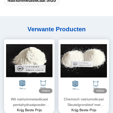
Natriummetasilicaat 5h2o
Verwante Producten
Video
Video
Wit natriummetasilicaat
Chemisch natriumsilicaat
pentahydraatpoeder
Sleutelgrondstof met
Krijg Beste Prijs
Krijg Beste Prijs
Na2SiO3·5H2O
veelzijdige eigenschappen