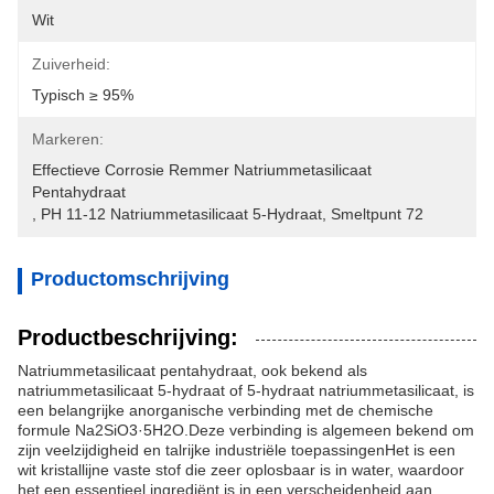
Wit
Zuiverheid:
Typisch ≥ 95%
Markeren:
Effectieve Corrosie Remmer Natriummetasilicaat 
Pentahydraat
, 
PH 11-12 Natriummetasilicaat 5-Hydraat
, 
Smeltpunt 72
Productomschrijving
Productbeschrijving:
Natriummetasilicaat pentahydraat, ook bekend als
natriummetasilicaat 5-hydraat of 5-hydraat natriummetasilicaat, is
een belangrijke anorganische verbinding met de chemische
formule Na2SiO3·5H2O.Deze verbinding is algemeen bekend om
zijn veelzijdigheid en talrijke industriële toepassingenHet is een
wit kristallijne vaste stof die zeer oplosbaar is in water, waardoor
het een essentieel ingrediënt is in een verscheidenheid aan