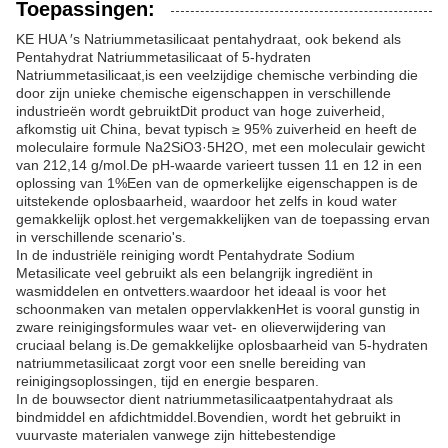
Toepassingen:
KE HUA ′s Natriummetasilicaat pentahydraat, ook bekend als
Pentahydrat Natriummetasilicaat of 5-hydraten
Natriummetasilicaat,is een veelzijdige chemische verbinding die
door zijn unieke chemische eigenschappen in verschillende
industrieën wordt gebruiktDit product van hoge zuiverheid,
afkomstig uit China, bevat typisch ≥ 95% zuiverheid en heeft de
moleculaire formule Na2SiO3·5H2O, met een moleculair gewicht
van 212,14 g/mol.De pH-waarde varieert tussen 11 en 12 in een
oplossing van 1%Een van de opmerkelijke eigenschappen is de
uitstekende oplosbaarheid, waardoor het zelfs in koud water
gemakkelijk oplost.het vergemakkelijken van de toepassing ervan
in verschillende scenario's.
In de industriële reiniging wordt Pentahydrate Sodium
Metasilicate veel gebruikt als een belangrijk ingrediënt in
wasmiddelen en ontvetters.waardoor het ideaal is voor het
schoonmaken van metalen oppervlakkenHet is vooral gunstig in
zware reinigingsformules waar vet- en olieverwijdering van
cruciaal belang is.De gemakkelijke oplosbaarheid van 5-hydraten
natriummetasilicaat zorgt voor een snelle bereiding van
reinigingsoplossingen, tijd en energie besparen.
In de bouwsector dient natriummetasilicaatpentahydraat als
bindmiddel en afdichtmiddel.Bovendien, wordt het gebruikt in
vuurvaste materialen vanwege zijn hittebestendige