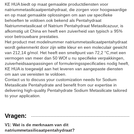
KE HUA biedt op maat gemaakte productdiensten voor
natriummetasilicaatpentahydraat, die zorgen voor hoogwaardige
en op maat gemaakte oplossingen om aan uw specifieke
behoeften te voldoen.ook bekend als Pentahydraat
Natriummetasilicaat of Natrium Pentahydraat Metasilicazuur, is
afkomstig uit China en heeft een zuiverheid van typisch ≥ 95%
voor betrouwbare prestaties.
Het product met modelnummer natriummetasilicaatpentahydraat
wordt gekenmerkt door zijn witte kleur en een moleculair gewicht
van 212,14 g/mol. Het heeft een smeltpunt van 72,2 °C,met een
vermogen van meer dan 50 WOf u nu specifieke verpakkingen,
zuiverheidsaanpassingen of formuleringsspecificaties nodig heeft,
KE HUA is toegewijd aan het leveren van aangepaste diensten
om aan uw vereisten te voldoen.
Contact us to discuss your customization needs for Sodium
Metasilicate Pentahydrate and benefit from our expertise in
delivering high-quality Pentahydrate Sodium Metasilicate tailored
to your application.
Vragen:
V1: Wat is de merknaam van dit
natriummetasilicaatpentahydraat?