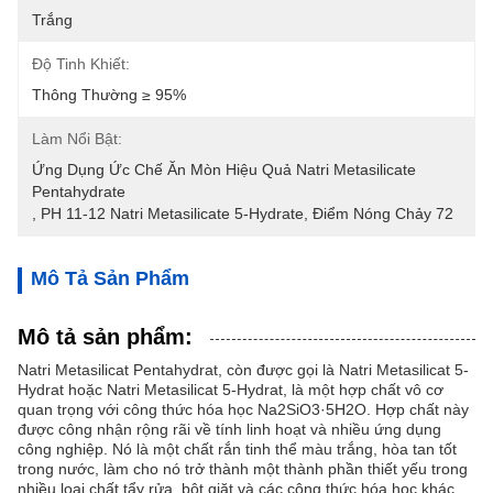
Trắng
Độ Tinh Khiết:
Thông Thường ≥ 95%
Làm Nổi Bật:
Ứng Dụng Ức Chế Ăn Mòn Hiệu Quả Natri Metasilicate 
Pentahydrate
, 
PH 11-12 Natri Metasilicate 5-Hydrate
, 
Điểm Nóng Chảy 72
Mô Tả Sản Phẩm
Mô tả sản phẩm:
Natri Metasilicat Pentahydrat, còn được gọi là Natri Metasilicat 5-
Hydrat hoặc Natri Metasilicat 5-Hydrat, là một hợp chất vô cơ
quan trọng với công thức hóa học Na2SiO3·5H2O. Hợp chất này
được công nhận rộng rãi về tính linh hoạt và nhiều ứng dụng
công nghiệp. Nó là một chất rắn tinh thể màu trắng, hòa tan tốt
trong nước, làm cho nó trở thành một thành phần thiết yếu trong
nhiều loại chất tẩy rửa, bột giặt và các công thức hóa học khác.