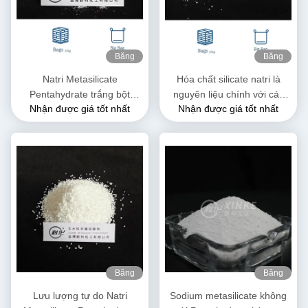
Băng
Băng
hình
hình
Natri Metasilicate
Hóa chất silicate natri là
Pentahydrate trắng bột
nguyên liệu chính với các
Nhận được giá tốt nhất
Nhận được giá tốt nhất
Na2SiO3·5H2O hòa tan
tính chất đa năng
trong nước
Băng
Băng
hình
hình
Lưu lượng tự do Natri
Sodium metasilicate không