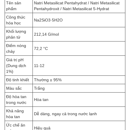
Tên sản
Natri Metasilicat Pentahydrat / Natri Metasilicat
phẩm
Pentahydroxit / Natri Metasilicat 5-Hydrat
Công thức
Na2SiO3·5H2O
hóa học
Khối lượng
212,14 G/mol
phân tử
Điểm nóng
72,2 °C
chảy
Giá trị pH
(Dung dịch
11-12
1%)
Độ tinh khiết
Thường ≥ 95%
Màu sắc
Trắng
Độ hòa tan
Hòa tan
trong nước
Khả năng
Dễ dàng, ngay cả trong nước lạnh
hòa tan
Ức chế ăn
Hiệu quả