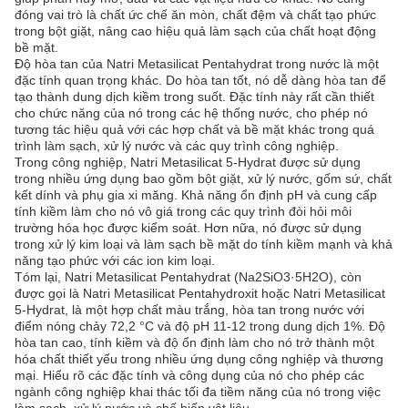
đóng vai trò là chất ức chế ăn mòn, chất đệm và chất tạo phức
trong bột giặt, nâng cao hiệu quả làm sạch của chất hoạt động
bề mặt.
Độ hòa tan của Natri Metasilicat Pentahydrat trong nước là một
đặc tính quan trọng khác. Do hòa tan tốt, nó dễ dàng hòa tan để
tạo thành dung dịch kiềm trong suốt. Đặc tính này rất cần thiết
cho chức năng của nó trong các hệ thống nước, cho phép nó
tương tác hiệu quả với các hợp chất và bề mặt khác trong quá
trình làm sạch, xử lý nước và các quy trình công nghiệp.
Trong công nghiệp, Natri Metasilicat 5-Hydrat được sử dụng
trong nhiều ứng dụng bao gồm bột giặt, xử lý nước, gốm sứ, chất
kết dính và phụ gia xi măng. Khả năng ổn định pH và cung cấp
tính kiềm làm cho nó vô giá trong các quy trình đòi hỏi môi
trường hóa học được kiểm soát. Hơn nữa, nó được sử dụng
trong xử lý kim loại và làm sạch bề mặt do tính kiềm mạnh và khả
năng tạo phức với các ion kim loại.
Tóm lại, Natri Metasilicat Pentahydrat (Na2SiO3·5H2O), còn
được gọi là Natri Metasilicat Pentahydroxit hoặc Natri Metasilicat
5-Hydrat, là một hợp chất màu trắng, hòa tan trong nước với
điểm nóng chảy 72,2 °C và độ pH 11-12 trong dung dịch 1%. Độ
hòa tan cao, tính kiềm và độ ổn định làm cho nó trở thành một
hóa chất thiết yếu trong nhiều ứng dụng công nghiệp và thương
mại. Hiểu rõ các đặc tính và công dụng của nó cho phép các
ngành công nghiệp khai thác tối đa tiềm năng của nó trong việc