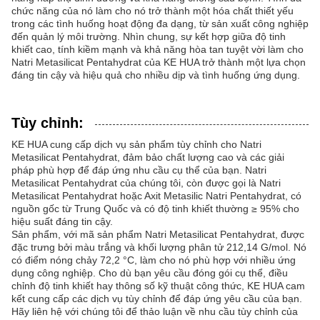
chức năng của nó làm cho nó trở thành một hóa chất thiết yếu
trong các tình huống hoạt động đa dạng, từ sản xuất công nghiệp
đến quản lý môi trường. Nhìn chung, sự kết hợp giữa độ tinh
khiết cao, tính kiềm mạnh và khả năng hòa tan tuyệt vời làm cho
Natri Metasilicat Pentahydrat của KE HUA trở thành một lựa chọn
đáng tin cậy và hiệu quả cho nhiều dịp và tình huống ứng dụng.
Tùy chỉnh:
KE HUA cung cấp dịch vụ sản phẩm tùy chỉnh cho Natri
Metasilicat Pentahydrat, đảm bảo chất lượng cao và các giải
pháp phù hợp để đáp ứng nhu cầu cụ thể của bạn. Natri
Metasilicat Pentahydrat của chúng tôi, còn được gọi là Natri
Metasilicat Pentahydrat hoặc Axit Metasilic Natri Pentahydrat, có
nguồn gốc từ Trung Quốc và có độ tinh khiết thường ≥ 95% cho
hiệu suất đáng tin cậy.
Sản phẩm, với mã sản phẩm Natri Metasilicat Pentahydrat, được
đặc trưng bởi màu trắng và khối lượng phân tử 212,14 G/mol. Nó
có điểm nóng chảy 72,2 °C, làm cho nó phù hợp với nhiều ứng
dụng công nghiệp. Cho dù bạn yêu cầu đóng gói cụ thể, điều
chỉnh độ tinh khiết hay thông số kỹ thuật công thức, KE HUA cam
kết cung cấp các dịch vụ tùy chỉnh để đáp ứng yêu cầu của bạn.
Hãy liên hệ với chúng tôi để thảo luận về nhu cầu tùy chỉnh của