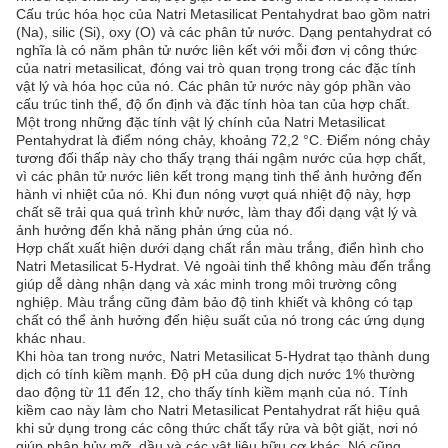
Cấu trúc hóa học của Natri Metasilicat Pentahydrat bao gồm natri
(Na), silic (Si), oxy (O) và các phân tử nước. Dạng pentahydrat có
nghĩa là có năm phân tử nước liên kết với mỗi đơn vị công thức
của natri metasilicat, đóng vai trò quan trọng trong các đặc tính
vật lý và hóa học của nó. Các phân tử nước này góp phần vào
cấu trúc tinh thể, độ ổn định và đặc tính hòa tan của hợp chất.
Một trong những đặc tính vật lý chính của Natri Metasilicat
Pentahydrat là điểm nóng chảy, khoảng 72,2 °C. Điểm nóng chảy
tương đối thấp này cho thấy trạng thái ngậm nước của hợp chất,
vì các phân tử nước liên kết trong mạng tinh thể ảnh hưởng đến
hành vi nhiệt của nó. Khi đun nóng vượt quá nhiệt độ này, hợp
chất sẽ trải qua quá trình khử nước, làm thay đổi dạng vật lý và
ảnh hưởng đến khả năng phản ứng của nó.
Hợp chất xuất hiện dưới dạng chất rắn màu trắng, điển hình cho
Natri Metasilicat 5-Hydrat. Vẻ ngoài tinh thể không màu đến trắng
giúp dễ dàng nhận dạng và xác minh trong môi trường công
nghiệp. Màu trắng cũng đảm bảo độ tinh khiết và không có tạp
chất có thể ảnh hưởng đến hiệu suất của nó trong các ứng dụng
khác nhau.
Khi hòa tan trong nước, Natri Metasilicat 5-Hydrat tạo thành dung
dịch có tính kiềm mạnh. Độ pH của dung dịch nước 1% thường
dao động từ 11 đến 12, cho thấy tính kiềm mạnh của nó. Tính
kiềm cao này làm cho Natri Metasilicat Pentahydrat rất hiệu quả
khi sử dụng trong các công thức chất tẩy rửa và bột giặt, nơi nó
giúp phân hủy mỡ, dầu và các vật liệu hữu cơ khác. Nó cũng