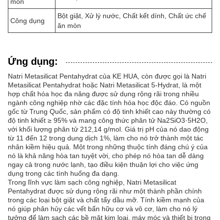
mòn
Bột giặt, Xử lý nước, Chất kết dính, Chất ức chế
Công dụng
ăn mòn
Ứng dụng:
Natri Metasilicat Pentahydrat của KE HUA, còn được gọi là Natri
Metasilicat Pentahydrat hoặc Natri Metasilicat 5-Hydrat, là một
hợp chất hóa học đa năng được sử dụng rộng rãi trong nhiều
ngành công nghiệp nhờ các đặc tính hóa học độc đáo. Có nguồn
gốc từ Trung Quốc, sản phẩm có độ tinh khiết cao này thường có
độ tinh khiết ≥ 95% và mang công thức phân tử Na2SiO3·5H2O,
với khối lượng phân tử 212,14 g/mol. Giá trị pH của nó dao động
từ 11 đến 12 trong dung dịch 1%, làm cho nó trở thành một tác
nhân kiềm hiệu quả. Một trong những thuộc tính đáng chú ý của
nó là khả năng hòa tan tuyệt vời, cho phép nó hòa tan dễ dàng
ngay cả trong nước lạnh, tạo điều kiện thuận lợi cho việc ứng
dụng trong các tình huống đa dạng.
Trong lĩnh vực làm sạch công nghiệp, Natri Metasilicat
Pentahydrat được sử dụng rộng rãi như một thành phần chính
trong các loại bột giặt và chất tẩy dầu mỡ. Tính kiềm mạnh của
nó giúp phân hủy các vết bẩn hữu cơ và vô cơ, làm cho nó lý
tưởng để làm sạch các bề mặt kim loại, máy móc và thiết bị trong