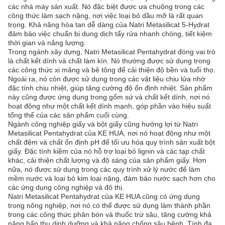
các nhà máy sản xuất. Nó đặc biệt được ưa chuộng trong các
công thức làm sạch nặng, nơi việc loại bỏ dầu mỡ là rất quan
trọng. Khả năng hòa tan dễ dàng của Natri Metasilicat 5-Hydrat
đảm bảo việc chuẩn bị dung dịch tẩy rửa nhanh chóng, tiết kiệm
thời gian và năng lượng.
Trong ngành xây dựng, Natri Metasilicat Pentahydrat đóng vai trò
là chất kết dính và chất làm kín. Nó thường được sử dụng trong
các công thức xi măng và bê tông để cải thiện độ bền và tuổi thọ.
Ngoài ra, nó còn được sử dụng trong các vật liệu chịu lửa nhờ
đặc tính chịu nhiệt, giúp tăng cường độ ổn định nhiệt. Sản phẩm
này cũng được ứng dụng trong gốm sứ và chất kết dính, nơi nó
hoạt động như một chất kết dính mạnh, góp phần vào hiệu suất
tổng thể của các sản phẩm cuối cùng.
Ngành công nghiệp giấy và bột giấy cũng hưởng lợi từ Natri
Metasilicat Pentahydrat của KE HUA, nơi nó hoạt động như một
chất đệm và chất ổn định pH để tối ưu hóa quy trình sản xuất bột
giấy. Đặc tính kiềm của nó hỗ trợ loại bỏ lignin và các tạp chất
khác, cải thiện chất lượng và độ sáng của sản phẩm giấy. Hơn
nữa, nó được sử dụng trong các quy trình xử lý nước để làm
mềm nước và loại bỏ kim loại nặng, đảm bảo nước sạch hơn cho
các ứng dụng công nghiệp và đô thị.
Natri Metasilicat Pentahydrat của KE HUA cũng có ứng dụng
trong nông nghiệp, nơi nó có thể được sử dụng làm thành phần
trong các công thức phân bón và thuốc trừ sâu, tăng cường khả
năng hấp thụ dinh dưỡng và khả năng chống sâu bệnh. Tính đa