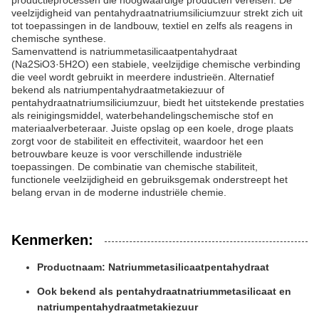
productieprocessen die hoogwaardige producten vereisen. De
veelzijdigheid van pentahydraatnatriumsiliciumzuur strekt zich uit
tot toepassingen in de landbouw, textiel en zelfs als reagens in
chemische synthese.
Samenvattend is natriummetasilicaatpentahydraat
(Na2SiO3·5H2O) een stabiele, veelzijdige chemische verbinding
die veel wordt gebruikt in meerdere industrieën. Alternatief
bekend als natriumpentahydraatmetakiezuur of
pentahydraatnatriumsiliciumzuur, biedt het uitstekende prestaties
als reinigingsmiddel, waterbehandelingschemische stof en
materiaalverbeteraar. Juiste opslag op een koele, droge plaats
zorgt voor de stabiliteit en effectiviteit, waardoor het een
betrouwbare keuze is voor verschillende industriële
toepassingen. De combinatie van chemische stabiliteit,
functionele veelzijdigheid en gebruiksgemak onderstreept het
belang ervan in de moderne industriële chemie.
Kenmerken:
Productnaam: Natriummetasilicaatpentahydraat
Ook bekend als pentahydraatnatriummetasilicaat en
natriumpentahydraatmetakiezuur