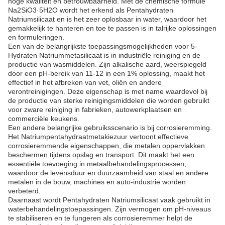
hoge kwaliteit en betrouwbaarheid. Met de chemische formule
Na2SiO3·5H2O wordt het erkend als Pentahydraten
Natriumsilicaat en is het zeer oplosbaar in water, waardoor het
gemakkelijk te hanteren en toe te passen is in talrijke oplossingen
en formuleringen.
Een van de belangrijkste toepassingsmogelijkheden voor 5-
Hydraten Natriummetasilicaat is in industriële reiniging en de
productie van wasmiddelen. Zijn alkalische aard, weerspiegeld
door een pH-bereik van 11-12 in een 1% oplossing, maakt het
effectief in het afbreken van vet, oliën en andere
verontreinigingen. Deze eigenschap is met name waardevol bij
de productie van sterke reinigingsmiddelen die worden gebruikt
voor zware reiniging in fabrieken, autowerkplaatsen en
commerciële keukens.
Een andere belangrijke gebruiksscenario is bij corrosieremming.
Het Natriumpentahydraatmetakiezuur vertoont effectieve
corrosieremmende eigenschappen, die metalen oppervlakken
beschermen tijdens opslag en transport. Dit maakt het een
essentiële toevoeging in metaalbehandelingsprocessen,
waardoor de levensduur en duurzaamheid van staal en andere
metalen in de bouw, machines en auto-industrie worden
verbeterd.
Daarnaast wordt Pentahydraten Natriumsilicaat vaak gebruikt in
waterbehandelingstoepassingen. Zijn vermogen om pH-niveaus
te stabiliseren en te fungeren als corrosieremmer helpt de