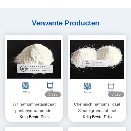
Verwante Producten
Video
Video
Wit natriummetasilicaat
Chemisch natriumsilicaat
pentahydraatpoeder
Sleutelgrondstof met
Krijg Beste Prijs
Krijg Beste Prijs
Na2SiO3·5H2O
veelzijdige eigenschappen