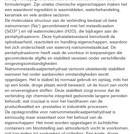
formuleringen. Zijn unieke chemische eigenschappen maken het
een waardevol ingrediënt in wasmiddelen, waterbehandeling,
keramiek en vele andere sectoren.
De moleculaire structuur van de verbinding bestaat uit twee
natriumionen (Na⁺) gecombineerd met het metasilicaation
(SiO3²⁻) en vijf watermoleculen (H2O), die bijdragen aan de
pentahydraatvorm. Deze hydratatietoestand beïnvloedt de
oplosbaarheid, reactiviteit en handling-eigenschappen, waardoor
het zich onderscheidt van watervrij natriummetasilicaat. De
pentahydraatvorm heeft vaak de voorkeur in toepassingen die
gecontroleerde afgifte en stabiliteit vereisen onder verschillende
omgevingsomstandigheden.
Natriummetasilicaatpentahydraat vertoont uitstekende stabiliteit
wanneer het onder aanbevolen omstandigheden wordt
opgeslagen. Het is stabiel bij normaal gebruik en opslag, mits het
op een koele, droge plaats wordt bewaard, uit de buurt van vocht
en onverenigbare stoffen. Deze stabiliteit zorgt ervoor dat de
verbinding zijn chemische integriteit gedurende langere perioden
behoudt, wat cruciaal is voor het handhaven van de
productkwaliteit en -prestaties in industriële processen.
De opslagconditie voor natriummetasilicaatpentahydraat is
eenvoudig maar essentieel voor het behoud van de
eigenschappen. Het moet worden opgeslagen in luchtdichte
containers om blootstelling aan atmosferisch vocht te voorkomen,
wat kan leiden tot aankoeken of ontleding. Een koele, droge