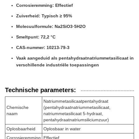
Corrosieremming: Effectief
Zuiverheid: Typisch ≥ 95%
Molecuulformule: Na2SiO3·5H2O
Smeltpunt: 72,2 °C
CAS-nummer: 10213-79-3
Vaak aangeduid als pentahydraatnatriummetasilicaat in
verschillende industriële toepassingen
Technische parameters:
Natriummetasilicaatpentahydraat
Chemische
(pentahydraatnatriummetasilicaat,
naam
natriummetasilicaat 5-hydraat,
pentahydraatnatriumsiliciumzuur)
Oplosbaarheid
Oplosbaar in water
Corrosieremming
Effectief