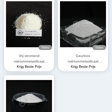
Video
Video
Vrij stromend
Geurloos
natriummetasilicaat
natriummetasilicaat
Krijg Beste Prijs
Krijg Beste Prijs
pentahydraat Granulaat Wit
pentahydraat Oplosbaar in
water Moleculair gewicht
212,14 g/mol