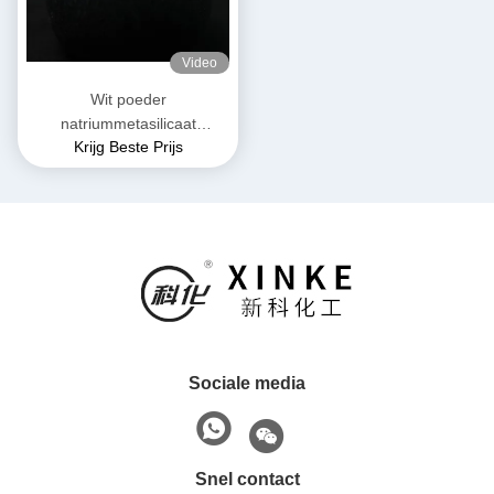
Video
Wit poeder
natriummetasilicaat
Krijg Beste Prijs
pentahydraat Niet
ontvlambaar en geschikt
voor opslag op een droge
plaats
Sociale media
Snel contact