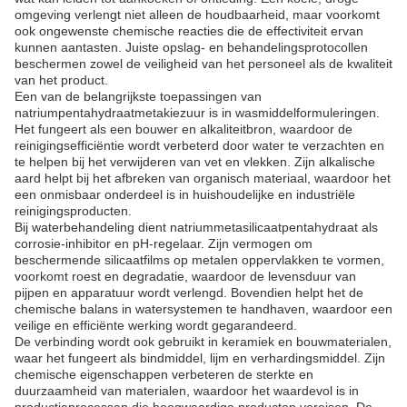
omgeving verlengt niet alleen de houdbaarheid, maar voorkomt
ook ongewenste chemische reacties die de effectiviteit ervan
kunnen aantasten. Juiste opslag- en behandelingsprotocollen
beschermen zowel de veiligheid van het personeel als de kwaliteit
van het product.
Een van de belangrijkste toepassingen van
natriumpentahydraatmetakiezuur is in wasmiddelformuleringen.
Het fungeert als een bouwer en alkaliteitbron, waardoor de
reinigingsefficiëntie wordt verbeterd door water te verzachten en
te helpen bij het verwijderen van vet en vlekken. Zijn alkalische
aard helpt bij het afbreken van organisch materiaal, waardoor het
een onmisbaar onderdeel is in huishoudelijke en industriële
reinigingsproducten.
Bij waterbehandeling dient natriummetasilicaatpentahydraat als
corrosie-inhibitor en pH-regelaar. Zijn vermogen om
beschermende silicaatfilms op metalen oppervlakken te vormen,
voorkomt roest en degradatie, waardoor de levensduur van
pijpen en apparatuur wordt verlengd. Bovendien helpt het de
chemische balans in watersystemen te handhaven, waardoor een
veilige en efficiënte werking wordt gegarandeerd.
De verbinding wordt ook gebruikt in keramiek en bouwmaterialen,
waar het fungeert als bindmiddel, lijm en verhardingsmiddel. Zijn
chemische eigenschappen verbeteren de sterkte en
duurzaamheid van materialen, waardoor het waardevol is in