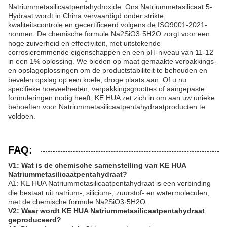
Natriummetasilicaatpentahydroxide. Ons Natriummetasilicaat 5-
Hydraat wordt in China vervaardigd onder strikte
kwaliteitscontrole en gecertificeerd volgens de ISO9001-2021-
normen. De chemische formule Na2SiO3·5H2O zorgt voor een
hoge zuiverheid en effectiviteit, met uitstekende
corrosieremmende eigenschappen en een pH-niveau van 11-12
in een 1% oplossing. We bieden op maat gemaakte verpakkings-
en opslagoplossingen om de productstabiliteit te behouden en
bevelen opslag op een koele, droge plaats aan. Of u nu
specifieke hoeveelheden, verpakkingsgroottes of aangepaste
formuleringen nodig heeft, KE HUA zet zich in om aan uw unieke
behoeften voor Natriummetasilicaatpentahydraatproducten te
voldoen.
FAQ:
V1: Wat is de chemische samenstelling van KE HUA
Natriummetasilicaatpentahydraat?
A1: KE HUA Natriummetasilicaatpentahydraat is een verbinding
die bestaat uit natrium-, silicium-, zuurstof- en watermoleculen,
met de chemische formule Na2SiO3·5H2O.
V2: Waar wordt KE HUA Natriummetasilicaatpentahydraat
geproduceerd?