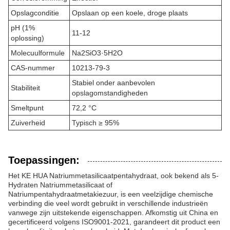
Opslagconditie
Opslaan op een koele, droge plaats
pH (1%
11-12
oplossing)
Molecuulformule
Na2SiO3·5H2O
CAS-nummer
10213-79-3
Stabiel onder aanbevolen
Stabiliteit
opslagomstandigheden
Smeltpunt
72,2 °C
Zuiverheid
Typisch ≥ 95%
Toepassingen:
Het KE HUA Natriummetasilicaatpentahydraat, ook bekend als 5-
Hydraten Natriummetasilicaat of
Natriumpentahydraatmetakiezuur, is een veelzijdige chemische
verbinding die veel wordt gebruikt in verschillende industrieën
vanwege zijn uitstekende eigenschappen. Afkomstig uit China en
gecertificeerd volgens ISO9001-2021, garandeert dit product een