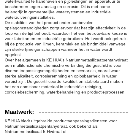
waterkwaliteit te handhaven en pijpleidingen en apparatuur te
beschermen tegen aanslag en corrosie. Dit is met name
belangrijk in gemeentelijke watersystemen en industriële
waterzuiveringsinstallaties.
De stabiliteit van het product onder aanbevolen
opslagomstandigheden zorgt ervoor dat het zijn effectiviteit in de
loop van de tijd behoudt, waardoor het een betrouwbare keuze is
voor fabrikanten en industriële gebruikers. Het wordt ook gebruikt
bij de productie van lijmen, keramiek en als bindmiddel vanwege
zijn sterke lijmeigenschappen wanneer het in water wordt
opgelost.
Over het algemeen is KE HUA's Natriummetasilicaatpentahydraat
een multifunctionele chemische verbinding die geschikt is voor
diverse toepassingsmogelijkheden en scenario's, vooral waar
sterke alkaliteit, corrosieremming en oplosbaarheid in water
vereist zijn. De gecertificeerde kwaliteit en stabiele aard maken
het een onmisbaar materiaal in industriële reiniging,
corrosiebescherming, waterbehandeling en productieprocessen.
Maatwerk:
KE HUA biedt uitgebreide productaanpassingsdiensten voor
Natriummetasilicaatpentahydraat, ook bekend als
Natriummetasilicaat 5-Hydraat of