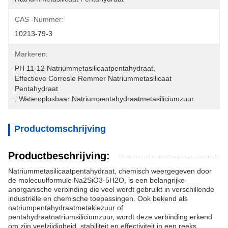
CAS -nummer:
10213-79-3
Markeren:
PH 11-12 Natriummetasilicaatpentahydraat
, 
Effectieve Corrosie Remmer Natriummetasilicaat 
Pentahydraat
, 
Wateroplosbaar Natriumpentahydraatmetasiliciumzuur
Productomschrijving
Productbeschrijving:
Natriummetasilicaatpentahydraat, chemisch weergegeven door
de molecuulformule Na2SiO3·5H2O, is een belangrijke
anorganische verbinding die veel wordt gebruikt in verschillende
industriële en chemische toepassingen. Ook bekend als
natriumpentahydraatmetakiezuur of
pentahydraatnatriumsiliciumzuur, wordt deze verbinding erkend
om zijn veelzijdigheid, stabiliteit en effectiviteit in een reeks