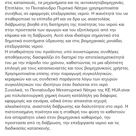
στις κατασκευές, τα μηχανήματα και τις αυτοκινητοβιομηχανίες.
Επιπλέον, το Πενταένυδρο Πυριτικό Νάτριο χρησιμοποιείται
συνήθως σε εφαρμογές επεξεργασίας νερού. Η ικανότητά του να
σταθεροποιεί τα επίπεδα pH και να δρα ως αναστολέας
διάβρωσης βοηθά στη διατήρηση της ποιότητας του νερού και
στην προστασία των αγωγών και του εξοπλισμού από την
κλίμακα και τη διάβρωση. Αυτό είναι ιδιαίτερα σημαντικό στα
δημοτικά συστήματα ύδρευσης και στις βιομηχανικές μονάδες
επεξεργασίας νερού.
Η σταθερότητα του προϊόντος υπό συνιστώμενες συνθήκες
αποθήκευσης διασφαλίζει ότι διατηρεί την αποτελεσματικότητά
του με την πάροδο του χρόνου, καθιστώντας το μια αξιόπιστη
επιλογή για τους κατασκευαστές και τους βιομηχανικούς χρήστες.
Χρησιμοποιείται επίσης στην παραγωγή συγκολλητικών,
κεραμικών και ως συνδετικό παράγοντα λόγω των ισχυρών
συγκολλητικών του ιδιοτήτων όταν διαλύεται στο νερό.
Συνολικά, το Πενταένυδρο Μεταπυριτικό Νάτριο της KE HUA είναι
μια πολυλειτουργική χημική ένωση κατάλληλη για διάφορες
εφαρμογές και σενάρια, ειδικά όπου απαιτείται ισχυρή
αλκαλικότητα, αναστολή διάβρωσης και διαλυτότητα στο νερό. Η
πιστοποιημένη ποιότητα και η σταθερή του φύση το καθιστούν
ένα απαραίτητο υλικό στον βιομηχανικό καθαρισμό, την
προστασία από τη διάβρωση, την επεξεργασία νερού και τις
διαδικασίες κατασκευής.