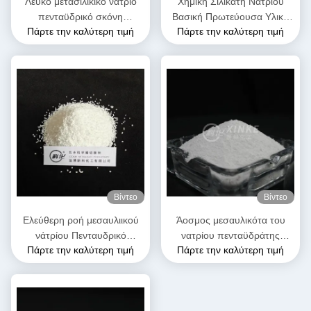
Λευκό μετασιλικικό νάτριο
Χημική Σιλικάτη Νατρίου
πενταϋδρικό σκόνη
Βασική Πρωτεύουσα Υλική
Πάρτε την καλύτερη τιμή
Πάρτε την καλύτερη τιμή
Na2SiO3·5H2O Λύσιμο στο
με Πολυδιάστατες Ιδιότητες
νερό
Βίντεο
Βίντεο
Ελεύθερη ροή μεσαυλιικού
Άοσμος μεσαυλικότα του
νάτρίου Πενταυδρικό
νατρίου πενταϋδράτης
Πάρτε την καλύτερη τιμή
Πάρτε την καλύτερη τιμή
κόκκους Λευκό χρώμα
διαλυτός στο νερό Μοριακό
βάρος 212,14 G/mol