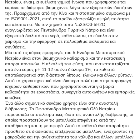
Νατρίου, είναι μια ευέλικτη χημική ένωση που χρησιμοποιείται
ευρέως σε διάφορες βιομηχανίες λόγω των εξαιρετικών ιδιοτήτων
της. Προερχόμενο από την Κίνα και πιστοποιημένο σύμφωνα με
το ISO9001-2021, αυτό το προϊόν εξασφαλίζει υψηλή ποιότητα
και αξιοπιστία. Με τον χημικό τύπο Na2SiO3·5H2O,
αναγνωρίζεται ως Πενταένυδρο Πυριτικό Νάτριο και είναι
εξαιρετικά διαλυτό στο νερό, καθιστώντας το εύκολο στον
χειρισμό και την εφαρμογή σε πολυάριθμα διαλύματα και
συνθέσεις.
Μία από τις κύριες εφαρμογές του 5-Ενυδρου Μεταπυριτικού
Νατρίου είναι στον βιομηχανικό καθαρισμό και την κατασκευή
απορρυπαντικών. Η αλκαλική του φύση, που αντικατοπτρίζεται
από ένα εύρος pH 11-12 σε ένα διάλυμα 1%, το καθιστά
αποτελεσματικό στη διάσπαση λίπους, ελαίων και άλλων ρύπων.
Αυτό το χαρακτηριστικό είναι ιδιαίτερα πολύτιμο στην παραγωγή
ισχυρών καθαριστικών που χρησιμοποιούνται για βαριά
καθαριότητα σε εργοστάσια, συνεργεία αυτοκινήτων και εμπορικές
κουζίνες.
Ένα άλλο σημαντικό σενάριο χρήσης είναι στην αναστολή
διάβρωσης. Το Πενταένυδρο Μεταπυριτικό Οξύ Νατρίου
παρουσιάζει αποτελεσματικές ιδιότητες αναστολής διάβρωσης, οι
οποίες προστατεύουν τις μεταλλικές επιφάνειες κατά την
αποθήκευση και τη μεταφορά. Αυτό το καθιστά ένα απαραίτητο
πρόσθετο σε διαδικασίες επεξεργασίας μετάλλων, ενισχύοντας τη
μακροζωία και την ανθεκτικότητα του χάλυβα και άλλων μετάλλων