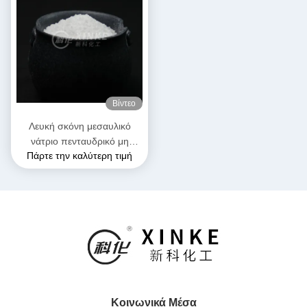
Βίντεο
Λευκή σκόνη μεσαυλικό
νάτριο πενταυδρικό μη
Πάρτε την καλύτερη τιμή
εύφλεκτη και κατάλληλη για
αποθήκευση σε ξηρό μέρος
Κοινωνικά Μέσα