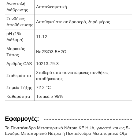
Αναστολή
Αποτελεσματική
Διάβρωσης
Συνθήκες
Αποθηκεύστε σε δροσερό, ξηρό μέρος
Αποθήκευσης
pH (1%
11-12
Διάλυμα)
Μοριακός
Na2SiO3·5H2O
Τύπος
Αριθμός CAS
10213-79-3
Σταθερό υπό συνιστώμενες συνθήκες
Σταθερότητα
αποθήκευσης
Σημείο Τήξης
72.2 °C
Καθαρότητα
Τυπικά ≥ 95%
Εφαρμογές:
Το Πενταένυδρο Μεταπυριτικό Νάτριο KE HUA, γνωστό και ως 5-
Ενυδρα Μεταπυριτικό Νάτριο ή Πενταένυδρο Μεταπυριτικό Οξύ