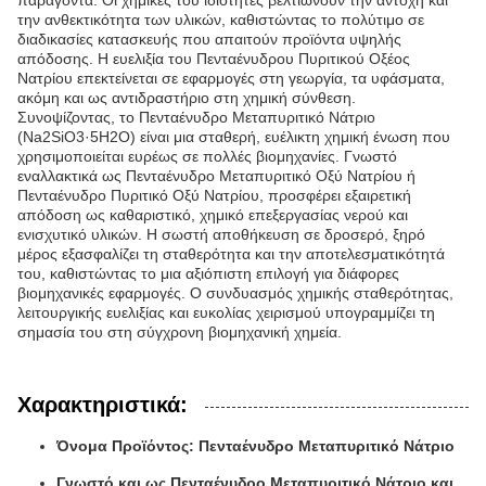
παράγοντα. Οι χημικές του ιδιότητες βελτιώνουν την αντοχή και
την ανθεκτικότητα των υλικών, καθιστώντας το πολύτιμο σε
διαδικασίες κατασκευής που απαιτούν προϊόντα υψηλής
απόδοσης. Η ευελιξία του Πενταένυδρου Πυριτικού Οξέος
Νατρίου επεκτείνεται σε εφαρμογές στη γεωργία, τα υφάσματα,
ακόμη και ως αντιδραστήριο στη χημική σύνθεση.
Συνοψίζοντας, το Πενταένυδρο Μεταπυριτικό Νάτριο
(Na2SiO3·5H2O) είναι μια σταθερή, ευέλικτη χημική ένωση που
χρησιμοποιείται ευρέως σε πολλές βιομηχανίες. Γνωστό
εναλλακτικά ως Πενταένυδρο Μεταπυριτικό Οξύ Νατρίου ή
Πενταένυδρο Πυριτικό Οξύ Νατρίου, προσφέρει εξαιρετική
απόδοση ως καθαριστικό, χημικό επεξεργασίας νερού και
ενισχυτικό υλικών. Η σωστή αποθήκευση σε δροσερό, ξηρό
μέρος εξασφαλίζει τη σταθερότητα και την αποτελεσματικότητά
του, καθιστώντας το μια αξιόπιστη επιλογή για διάφορες
βιομηχανικές εφαρμογές. Ο συνδυασμός χημικής σταθερότητας,
λειτουργικής ευελιξίας και ευκολίας χειρισμού υπογραμμίζει τη
σημασία του στη σύγχρονη βιομηχανική χημεία.
Χαρακτηριστικά:
Όνομα Προϊόντος: Πενταένυδρο Μεταπυριτικό Νάτριο
Γνωστό και ως Πενταένυδρο Μεταπυριτικό Νάτριο και