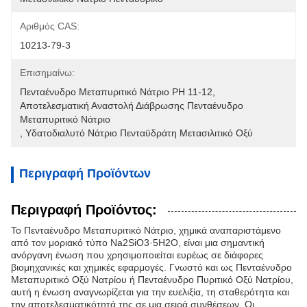
Αριθμός CAS:
10213-79-3
Επισημαίνω:
Πενταένυδρο Μεταπυριτικό Νάτριο PH 11-12
, 
Αποτελεσματική Αναστολή Διάβρωσης Πενταένυδρο 
Μεταπυριτικό Νάτριο
, 
Υδατοδιαλυτό Νάτριο Πενταϋδράτη Μετασιλιτικό Οξύ
Περιγραφή Προϊόντων
Περιγραφή Προϊόντος:
Το Πενταένυδρο Μεταπυριτικό Νάτριο, χημικά αναπαριστάμενο
από τον μοριακό τύπο Na2SiO3·5H2O, είναι μια σημαντική
ανόργανη ένωση που χρησιμοποιείται ευρέως σε διάφορες
βιομηχανικές και χημικές εφαρμογές. Γνωστό και ως Πενταένυδρο
Μεταπυριτικό Οξύ Νατρίου ή Πενταένυδρο Πυριτικό Οξύ Νατρίου,
αυτή η ένωση αναγνωρίζεται για την ευελιξία, τη σταθερότητα και
την αποτελεσματικότητά της σε μια σειρά συνθέσεων. Οι