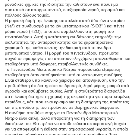
μοναδικές χημικές της ιδιότητες την καθιστούν ένα πολύτιμο
συστατικό σε απορρυπαντικά, επεξεργασία νερού, κεραμικά και
πολλούς άλλους τομείς.
Η μοριακή δομή της ένωσης αποτελείται από δύο ιόντα νατρίου
(Na⁺) σε συνδυασμό με το ιόν μεταπυριτικού (SiO3²⁻) και πέντε
μόρια νερού (H2O), τα οποία συμβάλλουν στη μορφή του
πενταένυδρου. Αυτή η κατάσταση ενυδάτωσης επηρεάζει την
διαλυτότητα, την αντιδραστικότητα και τα χαρακτηριστικά
χειρισμού της, καθιστώντας την διακριτή από το άνυδρο
μεταπυριτικό νάτριο. Η μορφή του πενταένυδρου προτιμάται
συχνά σε εφαρμογές που απαιτούν ελεγχόμενη απελευθέρωση και
σταθερότητα υπό διάφορες περιβαλλοντικές συνθήκες.
Το Πενταένυδρο Μεταπυριτικό Νάτριο παρουσιάζει εξαιρετική
σταθερότητα όταν αποθηκεύεται υπό συνιστώμενες συνθήκες.
Είναι σταθερό υπό κανονικό χειρισμό και αποθήκευση, υπό την
προϋπόθεση ότι διατηρείται σε δροσερό, ξηρό μέρος, μακριά από
υγρασία και ασύμβατες ουσίες. Αυτή η σταθερότητα διασφαλίζει
ότι η ένωση διατηρεί τη χημική της ακεραιότητα για παρατεταμένες
περιόδους, κάτι που είναι κρίσιμο για τη διατήρηση της ποιότητας
και της απόδοσης του προϊόντος σε βιομηχανικές διεργασίες.
Η συνθήκη αποθήκευσης για το Πενταένυδρο Μεταπυριτικό
Νάτριο είναι απλή, αλλά απαραίτητη για τη διατήρηση των
ιδιοτήτων του. Θα πρέπει να αποθηκεύεται σε αεροστεγή δοχεία
για να αποφευχθεί η έκθεση στην ατμοσφαιρική υγρασία, η οποία
μπορεί να οδηγήσει σε συσσωμάτωση ή αποσύνθεση. Ένα