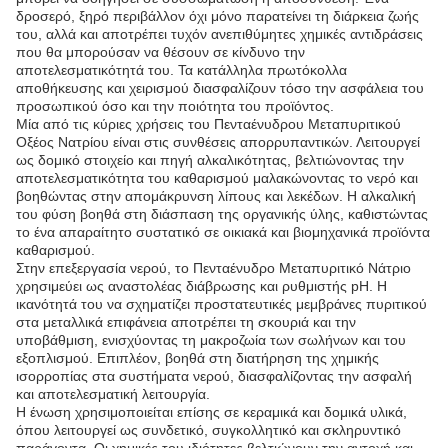
δροσερό, ξηρό περιβάλλον όχι μόνο παρατείνει τη διάρκεια ζωής
του, αλλά και αποτρέπει τυχόν ανεπιθύμητες χημικές αντιδράσεις
που θα μπορούσαν να θέσουν σε κίνδυνο την
αποτελεσματικότητά του. Τα κατάλληλα πρωτόκολλα
αποθήκευσης και χειρισμού διασφαλίζουν τόσο την ασφάλεια του
προσωπικού όσο και την ποιότητα του προϊόντος.
Μία από τις κύριες χρήσεις του Πενταένυδρου Μεταπυριτικού
Οξέος Νατρίου είναι στις συνθέσεις απορρυπαντικών. Λειτουργεί
ως δομικό στοιχείο και πηγή αλκαλικότητας, βελτιώνοντας την
αποτελεσματικότητα του καθαρισμού μαλακώνοντας το νερό και
βοηθώντας στην απομάκρυνση λίπους και λεκέδων. Η αλκαλική
του φύση βοηθά στη διάσπαση της οργανικής ύλης, καθιστώντας
το ένα απαραίτητο συστατικό σε οικιακά και βιομηχανικά προϊόντα
καθαρισμού.
Στην επεξεργασία νερού, το Πενταένυδρο Μεταπυριτικό Νάτριο
χρησιμεύει ως αναστολέας διάβρωσης και ρυθμιστής pH. Η
ικανότητά του να σχηματίζει προστατευτικές μεμβράνες πυριτικού
στα μεταλλικά επιφάνεια αποτρέπει τη σκουριά και την
υποβάθμιση, ενισχύοντας τη μακροζωία των σωλήνων και του
εξοπλισμού. Επιπλέον, βοηθά στη διατήρηση της χημικής
ισορροπίας στα συστήματα νερού, διασφαλίζοντας την ασφαλή
και αποτελεσματική λειτουργία.
Η ένωση χρησιμοποιείται επίσης σε κεραμικά και δομικά υλικά,
όπου λειτουργεί ως συνδετικό, συγκολλητικό και σκληρυντικό