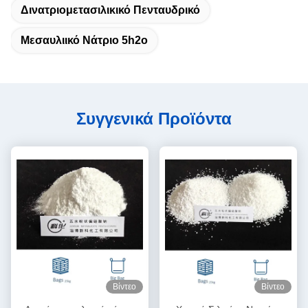
Δινατριομετασιλικικό Πενταυδρικό
Μεσαυλιικό Νάτριο 5h2o
Συγγενικά Προϊόντα
Βίντεο
Βίντεο