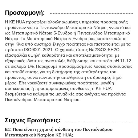
Προσαρμογή:
Η KE HUA προσφέρει ολοκληρωμένες υπηρεσίες προσαρμογής
προϊόντων για το Πενταένυδρο Μεταπυριτικό Νάτριο, γνωστό και
ως Μεταπυριτικό Νάτριο 5-Ενυδρο ή Πενταένυδρο Μεταπυριτικό
Νάτριο. Το Μεταπυριτικό Νάτριο 5-Ενυδρο μας κατασκευάζεται
στην Κίνα υπό αυστηρό έλεγχο ποιότητας και πιστοποιείται με τα
πρότυπα ISO9001-2021. Ο χημικός τύπος Na2SiO3·5H2O
εξασφαλίζει υψηλή καθαρότητα και αποτελεσματικότητα, με
εξαιρετικές ιδιότητες αναστολής διάβρωσης και επίπεδο pH 11-12
σε διάλυμα 1%. Παρέχουμε προσαρμοσμένες λύσεις συσκευασίας
και αποθήκευσης για τη διατήρηση της σταθερότητας του
προϊόντος, συνιστώντας την αποθήκευση σε δροσερό, ξηρό
μέρος. Είτε χρειάζεστε συγκεκριμένες ποσότητες, μεγέθη
συσκευασίας ή προσαρμοσμένες συνθέσεις, η KE HUA
δεσμεύεται να καλύψει τις μοναδικές σας ανάγκες για προϊόντα
Πενταένυδρου Μεταπυριτικού Νατρίου.
Συχνές Ερωτήσεις:
Ε1: Ποια είναι η χημική σύνθεση του Πενταένυδρου
Μεταπυριτικού Νατρίου KE HUA;