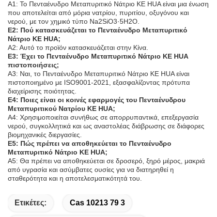
Α1: Το Πενταένυδρο Μεταπυριτικό Νάτριο KE HUA είναι μια ένωση
που αποτελείται από μόρια νατρίου, πυριτίου, οξυγόνου και
νερού, με τον χημικό τύπο Na2SiO3·5H2O.
Ε2: Πού κατασκευάζεται το Πενταένυδρο Μεταπυριτικό
Νάτριο KE HUA;
Α2: Αυτό το προϊόν κατασκευάζεται στην Κίνα.
Ε3: Έχει το Πενταένυδρο Μεταπυριτικό Νάτριο KE HUA
πιστοποιήσεις;
Α3: Ναι, το Πενταένυδρο Μεταπυριτικό Νάτριο KE HUA είναι
πιστοποιημένο με ISO9001-2021, εξασφαλίζοντας πρότυπα
διαχείρισης ποιότητας.
Ε4: Ποιες είναι οι κοινές εφαρμογές του Πενταένυδρου
Μεταπυριτικού Νατρίου KE HUA;
Α4: Χρησιμοποιείται συνήθως σε απορρυπαντικά, επεξεργασία
νερού, συγκολλητικά και ως αναστολέας διάβρωσης σε διάφορες
βιομηχανικές διεργασίες.
Ε5: Πώς πρέπει να αποθηκεύεται το Πενταένυδρο
Μεταπυριτικό Νάτριο KE HUA;
Α5: Θα πρέπει να αποθηκεύεται σε δροσερό, ξηρό μέρος, μακριά
από υγρασία και ασύμβατες ουσίες για να διατηρηθεί η
σταθερότητα και η αποτελεσματικότητά του.
Ετικέτες:
Cas 10213 79 3