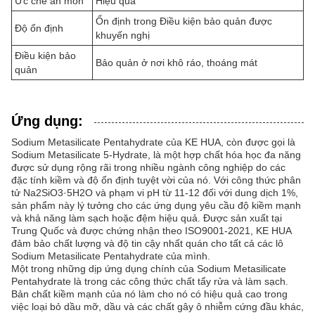
Ức chế ăn mòn
Hiệu quả
Ổn định trong Điều kiện bảo quản được
Độ ổn định
khuyến nghị
Điều kiện bảo
Bảo quản ở nơi khô ráo, thoáng mát
quản
Ứng dụng:
Sodium Metasilicate Pentahydrate của KE HUA, còn được gọi là
Sodium Metasilicate 5-Hydrate, là một hợp chất hóa học đa năng
được sử dụng rộng rãi trong nhiều ngành công nghiệp do các
đặc tính kiềm và độ ổn định tuyệt vời của nó. Với công thức phân
tử Na2SiO3·5H2O và phạm vi pH từ 11-12 đối với dung dịch 1%,
sản phẩm này lý tưởng cho các ứng dụng yêu cầu độ kiềm mạnh
và khả năng làm sạch hoặc đệm hiệu quả. Được sản xuất tại
Trung Quốc và được chứng nhận theo ISO9001-2021, KE HUA
đảm bảo chất lượng và độ tin cậy nhất quán cho tất cả các lô
Sodium Metasilicate Pentahydrate của mình.
Một trong những dịp ứng dụng chính của Sodium Metasilicate
Pentahydrate là trong các công thức chất tẩy rửa và làm sạch.
Bản chất kiềm mạnh của nó làm cho nó có hiệu quả cao trong
việc loại bỏ dầu mỡ, dầu và các chất gây ô nhiễm cứng đầu khác,