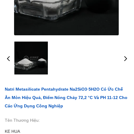
Natri Metasilicate Pentahydrate Na2SiO3·5H2O Có Ức Chế
Ăn Mòn Hiệu Quả, Điểm Nóng Chảy 72,2 °C Và PH 11-12 Cho
Các Ứng Dụng Công Nghiệp
Tên Thương Hiệu:
KE HUA