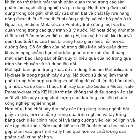
khiến nó trở thành một thành phần quan trọng trong các sản
phẩm làm sạch công nghiệp và gia dụng. Nó thường được sử
dụng trong bột giặt, chất tẩy rửa chén bát và chất tẩy rửa hạng
nặng được thiết kế cho thiết bị công nghiệp và các bộ phận ô tô.
Ngoài ra, Sodium Metasilicate Pentahydrate đóng một vai trò
quan trọng trong các quy trình xử lý nước. Nó hoạt động như một
chất ức chế ăn mòn và điều chỉnh pH, bảo vệ bề mặt kim loại và
đảm bảo tuổi thọ của thiết bị trong tháp giải nhiệt, nồi hơi và
đường ống. Độ ổn định của nó trong điều kiện bảo quản được
khuyến nghị, chẳng hạn như bảo quản ở nơi khô ráo, thoáng
mát, đảm bảo rằng sản phẩm duy trì hiệu quả của nó trong quá
trình vận chuyển và sử dụng lâu dài.
Một kịch bản quan trọng khác để sử dụng Sodium Metasilicate 5-
Hydrate là trong ngành xây dựng. Nó được sử dụng làm thành
phần trong hỗn hợp xi măng và bê tông để cải thiện độ bám dính,
giữ nước và độ bền. Thuộc tính này làm cho Sodium Metasilicate
Pentahydrate của KE HUA trở nên không thể thiếu trong việc sản
xuất vật liệu xây dựng chất lượng cao đáp ứng các tiêu chuẩn
công nghiệp nghiêm ngặt.
Hơn nữa, hóa chất này tìm thấy các ứng dụng trong ngành bột
giấy và giấy, nơi nó hỗ trợ trong quá trình nghiền và tẩy trắng
bằng cách điều chỉnh mức pH và tăng cường việc loại bỏ lignin và
các tạp chất khác. Sức mạnh kiềm và độ ổn định hóa học của nó
góp phần vào quá trình xử lý hiệu quả hơn và chất lượng sản
phẩm cuối cùng tốt hơn.