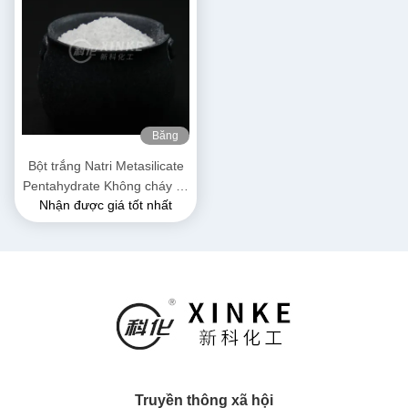
Băng
hình
Bột trắng Natri Metasilicate
Pentahydrate Không cháy và
Nhận được giá tốt nhất
thích hợp để lưu trữ ở nơi
khô
Truyền thông xã hội