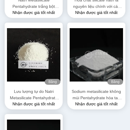
Natri Metasilicate
Hóa chất silicate natri là
Pentahydrate trắng bột
nguyên liệu chính với các
Nhận được giá tốt nhất
Nhận được giá tốt nhất
Na2SiO3·5H2O hòa tan
tính chất đa năng
trong nước
Băng
Băng
hình
hình
Lưu lượng tự do Natri
Sodium metasilicate không
Metasilicate Pentahydrate
mùi Pentahydrate hòa tan
Nhận được giá tốt nhất
Nhận được giá tốt nhất
Granules Màu trắng
trong nước Nặng phân tử
212.14 G/mol