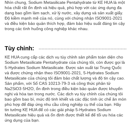
Nhìn chung, Sodium Metasilicate Pentahydrate từ KE HUA là một
hóa chất rất ổn định và hiệu quả, phù hợp với các ứng dụng đa
dạng bao gồm làm sạch, xử lý nước, xây dựng và sản xuất giấy.
Độ kiềm mạnh mẽ của nó, cùng với chứng nhận ISO9001-2021
và điều kiện bảo quản thích hợp, đảm bảo hiệu suất đáng tin cậy
trong các tình huống công nghiệp khác nhau.
Tùy chỉnh:
KE HUA cung cấp các dịch vụ tùy chỉnh sản phẩm toàn diện cho
Sodium Metasilicate Pentahydrate của chúng tôi, còn được gọi là
5-Hydrates Sodium Metasilicate. Được sản xuất tại Trung Quốc
và được chứng nhận theo ISO9001-2021, 5-Hydrates Sodium
Metasilicate của chúng tôi đảm bảo chất lượng và độ tin cậy cao.
Sản phẩm, với Số CAS 10213-79-3 và công thức phân tử
Na2SiO3·5H2O, ổn định trong điều kiện bảo quản được khuyến
nghị và hòa tan trong nước. Các dịch vụ tùy chỉnh của chúng tôi
bao gồm bao bì, mức độ tinh khiết và các đặc tính ức chế ăn mòn
phù hợp để đáp ứng nhu cầu công nghiệp cụ thể của bạn. Hãy
tin tưởng KE HUA để có các giải pháp 5-Hydrates Sodium
Metasilicate hiệu quả và ổn định được thiết kế để tối ưu hóa các
ứng dụng của bạn.