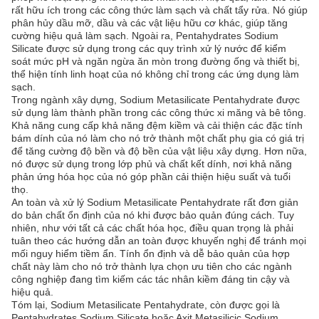
rất hữu ích trong các công thức làm sạch và chất tẩy rửa. Nó giúp
phân hủy dầu mỡ, dầu và các vật liệu hữu cơ khác, giúp tăng
cường hiệu quả làm sạch. Ngoài ra, Pentahydrates Sodium
Silicate được sử dụng trong các quy trình xử lý nước để kiểm
soát mức pH và ngăn ngừa ăn mòn trong đường ống và thiết bị,
thể hiện tính linh hoạt của nó không chỉ trong các ứng dụng làm
sạch.
Trong ngành xây dựng, Sodium Metasilicate Pentahydrate được
sử dụng làm thành phần trong các công thức xi măng và bê tông.
Khả năng cung cấp khả năng đệm kiềm và cải thiện các đặc tính
bám dính của nó làm cho nó trở thành một chất phụ gia có giá trị
để tăng cường độ bền và độ bền của vật liệu xây dựng. Hơn nữa,
nó được sử dụng trong lớp phủ và chất kết dính, nơi khả năng
phản ứng hóa học của nó góp phần cải thiện hiệu suất và tuổi
thọ.
An toàn và xử lý Sodium Metasilicate Pentahydrate rất đơn giản
do bản chất ổn định của nó khi được bảo quản đúng cách. Tuy
nhiên, như với tất cả các chất hóa học, điều quan trọng là phải
tuân theo các hướng dẫn an toàn được khuyến nghị để tránh mọi
mối nguy hiểm tiềm ẩn. Tính ổn định và dễ bảo quản của hợp
chất này làm cho nó trở thành lựa chọn ưu tiên cho các ngành
công nghiệp đang tìm kiếm các tác nhân kiềm đáng tin cậy và
hiệu quả.
Tóm lại, Sodium Metasilicate Pentahydrate, còn được gọi là
Pentahydrates Sodium Silicate hoặc Axit Metasilicic Sodium