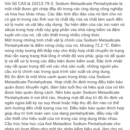
Với Số CAS là 10213-79-3, Sodium Metasilicate Pentahydrate là
một chất được ghi chép đầy đủ trong các ứng dụng công nghiệp
và hóa học khác nhau. Các đặc tính độc đáo của nó làm cho nó
có giá trị trong các lĩnh vực từ chất tẩy rửa và chất làm sạch đến
xử lý nước và vật liệu xây dựng. Sự hiện diện của các ion natri và
silicat trong hợp chất này góp phần vào khả năng kiềm và đệm
tuyệt vời của nó, rất cần thiết trong nhiều công thức.
Một trong những tính chất vật lý chính của Sodium Metasilicate
Pentahydrate là điểm nóng chảy của nó, khoảng 72,2 °C. Điểm
nóng chảy tương đối thấp này cho thấy hợp chất chuyển từ trạng
thái rắn sang trạng thái lỏng ở nhiệt độ vừa phải, giúp nó dễ quản
lý và dễ xử lý trong các điều kiện được kiểm soát. Đặc tính nhiệt
này rất quan trọng đối với các nhà sản xuất, những người yêu
cầu xử lý chính xác trong quá trình sản xuất và ứng dụng.
Độ ổn định là một khía cạnh quan trọng khác của Sodium
Metasilicate Pentahydrate. Hợp chất ổn định trong điều kiện bảo
quản được khuyến nghị, đảm bảo tuổi thọ và hiệu quả của nó khi
được bảo quản đúng cách. Nên bảo quản Sodium Metasilicate
Pentahydrate ở nơi khô ráo, thoáng mát để duy trì độ ổn định và
ngăn ngừa bất kỳ sự suy thoái hoặc hấp thụ độ ẩm nào có thể
ảnh hưởng đến chất lượng của nó. Điều kiện bảo quản thích hợp
giúp duy trì tính toàn vẹn của dạng pentahydrate, điều này rất
cần thiết cho hiệu suất của nó trong các ứng dụng khác nhau.
Cấu trúc hóa học của Axit Metasilicic Sodium Pentahydrate cho
phép nó hoạt động như một tác nhân kiềm hiệu quả, làm cho nó