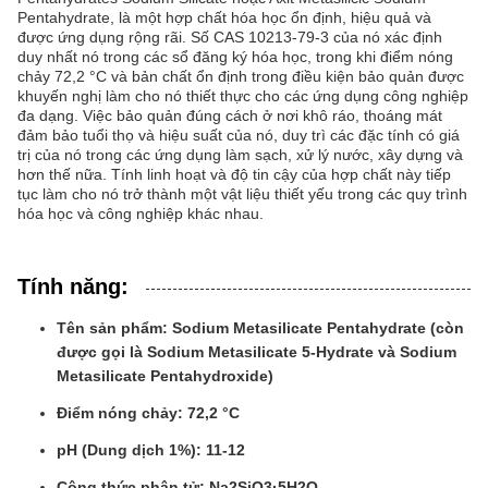
Pentahydrate, là một hợp chất hóa học ổn định, hiệu quả và
được ứng dụng rộng rãi. Số CAS 10213-79-3 của nó xác định
duy nhất nó trong các sổ đăng ký hóa học, trong khi điểm nóng
chảy 72,2 °C và bản chất ổn định trong điều kiện bảo quản được
khuyến nghị làm cho nó thiết thực cho các ứng dụng công nghiệp
đa dạng. Việc bảo quản đúng cách ở nơi khô ráo, thoáng mát
đảm bảo tuổi thọ và hiệu suất của nó, duy trì các đặc tính có giá
trị của nó trong các ứng dụng làm sạch, xử lý nước, xây dựng và
hơn thế nữa. Tính linh hoạt và độ tin cậy của hợp chất này tiếp
tục làm cho nó trở thành một vật liệu thiết yếu trong các quy trình
hóa học và công nghiệp khác nhau.
Tính năng:
Tên sản phẩm: Sodium Metasilicate Pentahydrate (còn
được gọi là Sodium Metasilicate 5-Hydrate và Sodium
Metasilicate Pentahydroxide)
Điểm nóng chảy: 72,2 °C
pH (Dung dịch 1%): 11-12
Công thức phân tử: Na2SiO3·5H2O