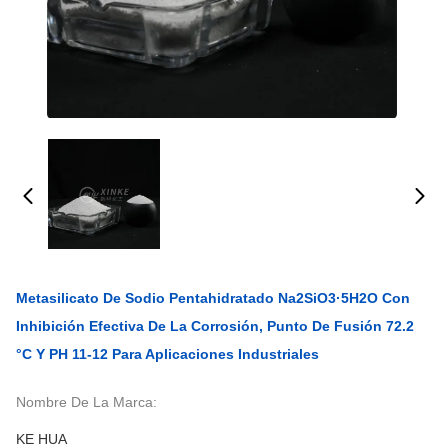
Metasilicato De Sodio Pentahidratado Na2SiO3·5H2O Con
Inhibición Efectiva De La Corrosión, Punto De Fusión 72.2
°C Y PH 11-12 Para Aplicaciones Industriales
Nombre De La Marca:
KE HUA