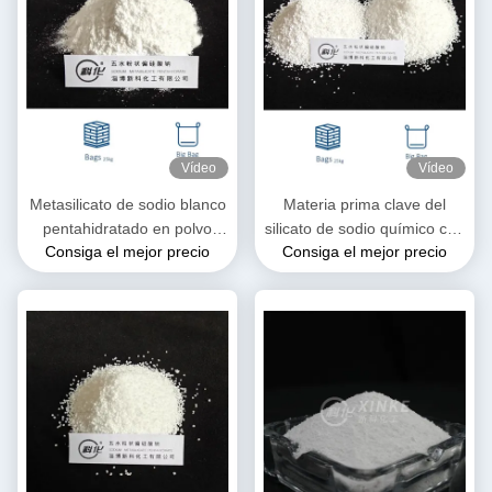
Vídeo
Vídeo
Metasilicato de sodio blanco
Materia prima clave del
pentahidratado en polvo
silicato de sodio químico con
Consiga el mejor precio
Consiga el mejor precio
Na2SiO3·5H2O Soluble en
propiedades versátiles
agua