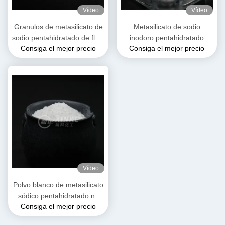
Vídeo
Vídeo
Granulos de metasilicato de
Metasilicato de sodio
sodio pentahidratado de flujo
inodoro pentahidratado
Consiga el mejor precio
Consiga el mejor precio
libre Color blanco
soluble en agua Peso
molecular 212.14 G/mol
Vídeo
Polvo blanco de metasilicato
sódico pentahidratado no
Consiga el mejor precio
inflamable y adecuado para
almacenamiento en lugar