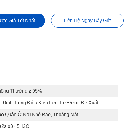
ợc Giá Tốt Nhất
Liên Hệ Ngay Bây Giờ
hông Thường ≥ 95%
 Định Trong Điều Kiện Lưu Trữ Được Đề Xuất
ảo Quản Ở Nơi Khô Ráo, Thoáng Mát
a2sio3 · 5H2O