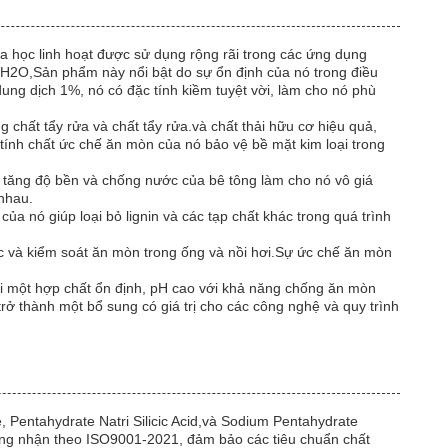
 học linh hoạt được sử dụng rộng rãi trong các ứng dụng
5H2O,Sản phẩm này nổi bật do sự ổn định của nó trong điều
ung dịch 1%, nó có đặc tính kiềm tuyệt vời, làm cho nó phù
hất tẩy rửa và chất tẩy rửa.và chất thải hữu cơ hiệu quả,
tính chất ức chế ăn mòn của nó bảo vệ bề mặt kim loại trong
 tăng độ bền và chống nước của bê tông làm cho nó vô giá
nhau.
a nó giúp loại bỏ lignin và các tạp chất khác trong quá trình
 và kiểm soát ăn mòn trong ống và nồi hơi.Sự ức chế ăn mòn
ỏi một hợp chất ổn định, pH cao với khả năng chống ăn mòn
ở thành một bổ sung có giá trị cho các công nghệ và quy trình
, Pentahydrate Natri Silicic Acid,và Sodium Pentahydrate
ứng nhận theo ISO9001-2021, đảm bảo các tiêu chuẩn chất