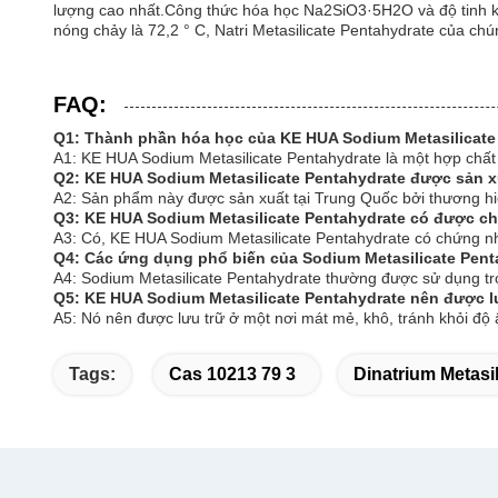
lượng cao nhất.Công thức hóa học Na2SiO3·5H2O và độ tinh k
nóng chảy là 72,2 ° C, Natri Metasilicate Pentahydrate của chú
FAQ:
Q1: Thành phần hóa học của KE HUA Sodium Metasilicate 
A1: KE HUA Sodium Metasilicate Pentahydrate là một hợp chất 
Q2: KE HUA Sodium Metasilicate Pentahydrate được sản x
A2: Sản phẩm này được sản xuất tại Trung Quốc bởi thương h
Q3: KE HUA Sodium Metasilicate Pentahydrate có được c
A3: Có, KE HUA Sodium Metasilicate Pentahydrate có chứng n
Q4: Các ứng dụng phổ biến của Sodium Metasilicate Penta
A4: Sodium Metasilicate Pentahydrate thường được sử dụng tro
Q5: KE HUA Sodium Metasilicate Pentahydrate nên được l
A5: Nó nên được lưu trữ ở một nơi mát mẻ, khô, tránh khỏi độ 
Tags:
Cas 10213 79 3
Dinatrium Metasi