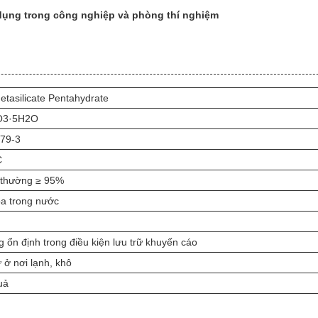
ử dụng trong công nghiệp và phòng thí nghiệm
etasilicate Pentahydrate
O3·5H2O
79-3
C
thường ≥ 95%
a trong nước
 ổn định trong điều kiện lưu trữ khuyến cáo
 ở nơi lạnh, khô
uả