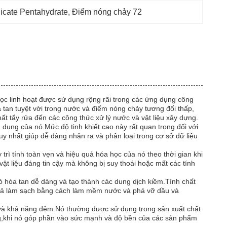
icate Pentahydrate
, 
Điểm nóng chảy 72
 học linh hoạt được sử dụng rộng rãi trong các ứng dụng công
tan tuyệt vời trong nước và điểm nóng chảy tương đối thấp,
ất tẩy rửa đến các công thức xử lý nước và vật liệu xây dựng.
 dụng của nó.Mức độ tinh khiết cao này rất quan trọng đối với
 nhất giúp dễ dàng nhận ra và phân loại trong cơ sở dữ liệu
trì tính toàn vẹn và hiệu quả hóa học của nó theo thời gian khi
ật liệu đáng tin cậy mà không bị suy thoái hoặc mất các tính
ó hòa tan dễ dàng và tạo thành các dung dịch kiềm.Tính chất
u quả làm sạch bằng cách làm mềm nước và phá vỡ dầu và
 và khả năng đệm.Nó thường được sử dụng trong sản xuất chất
ăng,khi nó góp phần vào sức mạnh và độ bền của các sản phẩm