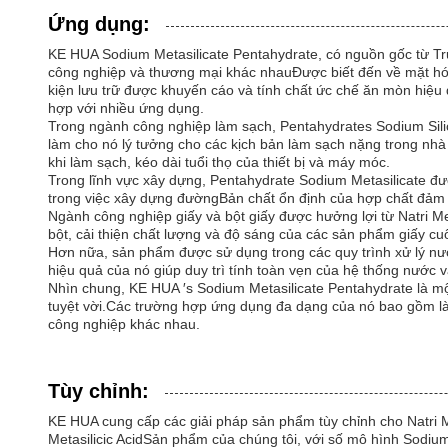
Ứng dụng:
KE HUA Sodium Metasilicate Pentahydrate, có nguồn gốc từ T
công nghiệp và thương mại khác nhauĐược biết đến về mặt hóa
kiện lưu trữ được khuyến cáo và tính chất ức chế ăn mòn hiệu 
hợp với nhiều ứng dụng.
Trong ngành công nghiệp làm sạch, Pentahydrates Sodium Silic
làm cho nó lý tưởng cho các kịch bản làm sạch nặng trong nhà
khi làm sạch, kéo dài tuổi thọ của thiết bị và máy móc.
Trong lĩnh vực xây dựng, Pentahydrate Sodium Metasilicate đ
trong việc xây dựng đườngBản chất ổn định của hợp chất đảm 
Ngành công nghiệp giấy và bột giấy được hưởng lợi từ Natri Me
bột, cải thiện chất lượng và độ sáng của các sản phẩm giấy cu
Hơn nữa, sản phẩm được sử dụng trong các quy trình xử lý nư
hiệu quả của nó giúp duy trì tính toàn vẹn của hệ thống nước và
Nhìn chung, KE HUA ′s Sodium Metasilicate Pentahydrate là mộ
tuyệt vời.Các trường hợp ứng dụng đa dạng của nó bao gồm làm
công nghiệp khác nhau.
Tùy chỉnh:
KE HUA cung cấp các giải pháp sản phẩm tùy chỉnh cho Natri Met
Metasilicic AcidSản phẩm của chúng tôi, với số mô hình Sodi