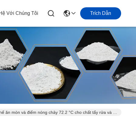
 Hệ Với Chúng Tôi
Trích Dẫn
chế ăn mòn và điểm nóng chảy 72.2 °C cho chất tẩy rửa và xử