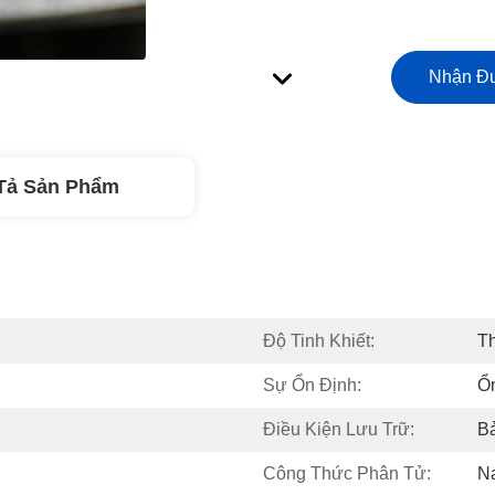
Nhận Đư
Tả Sản Phẩm
Độ Tinh Khiết:
T
Sự Ổn Định:
Ổn
Điều Kiện Lưu Trữ:
B
Công Thức Phân Tử:
N