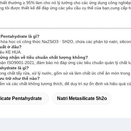
hiết thường ≥ 95% làm cho nó lý tưởng cho các ứng dụng công nghiệp
ng tôi được thiết kế để đáp ứng các yêu cầu cụ thể của bạn,cung cấp hi
Pentahydrate là gì?
hóa học có công thức Na2SiO3 · 5H2O, chứa các phân tử natri, silico
uất ở đâu?
iệu KE HUA.
hứng nhận về tiêu chuẩn chất lượng không?
hận ISO9001-2021, đảm bảo nó đáp ứng các tiêu chuẩn quản lý chất l
hydrate là gì?
ng chất tẩy rửa, xử lý nước, gốm sứ và làm chất ức chế ăn mòn trong
ưu trữ như thế nào?
ẩm và các chất không tương thích, để duy trì sự ổn định và hiệu quả c
licate Pentahydrate
Natri Metasilicate 5h2o