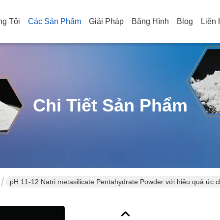
g Tôi
Các Sản Phẩm
Giải Pháp
Băng Hình
Blog
Liên
Chi Tiết Sản Phẩm
pH 11-12 Natri metasilicate Pentahydrate Powder với hiệu quả ức 
lý nước