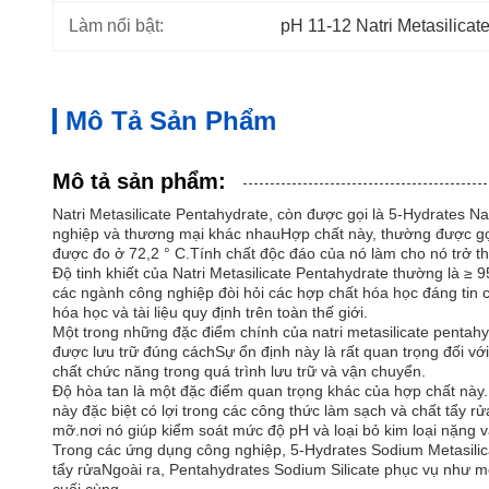
Làm nổi bật:
pH 11-12 Natri Metasilicat
Mô Tả Sản Phẩm
Mô tả sản phẩm:
Natri Metasilicate Pentahydrate, còn được gọi là 5-Hydrates Na
nghiệp và thương mại khác nhauHợp chất này, thường được gọi 
được đo ở 72,2 ° C.Tính chất độc đáo của nó làm cho nó trở th
Độ tinh khiết của Natri Metasilicate Pentahydrate thường là ≥
các ngành công nghiệp đòi hỏi các hợp chất hóa học đáng tin 
hóa học và tài liệu quy định trên toàn thế giới.
Một trong những đặc điểm chính của natri metasilicate pentahyd
được lưu trữ đúng cáchSự ổn định này là rất quan trọng đối vớ
chất chức năng trong quá trình lưu trữ và vận chuyển.
Độ hòa tan là một đặc điểm quan trọng khác của hợp chất này.
này đặc biệt có lợi trong các công thức làm sạch và chất tẩy
mỡ.nơi nó giúp kiểm soát mức độ pH và loại bỏ kim loại nặng 
Trong các ứng dụng công nghiệp, 5-Hydrates Sodium Metasili
tẩy rửaNgoài ra, Pentahydrates Sodium Silicate phục vụ như 