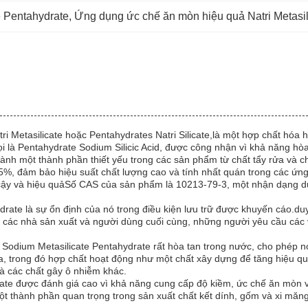
e Pentahydrate
, 
Ứng dụng ức chế ăn mòn hiệu quả Natri Metasil
tri Metasilicate hoặc Pentahydrates Natri Silicate,là một hợp chất hóa
là Pentahydrate Sodium Silicic Acid, được công nhận vì khả năng hòa 
ành một thành phần thiết yếu trong các sản phẩm từ chất tẩy rửa và ch
 95%, đảm bảo hiệu suất chất lượng cao và tính nhất quán trong các ứng
cậy và hiệu quảSố CAS của sản phẩm là 10213-79-3, một nhận dạng duy
rate là sự ổn định của nó trong điều kiện lưu trữ được khuyến cáo.duy 
i các nhà sản xuất và người dùng cuối cùng, những người yêu cầu các v
 Sodium Metasilicate Pentahydrate rất hòa tan trong nước, cho phép n
 rửa, trong đó hợp chất hoạt động như một chất xây dựng để tăng hiệ
và các chất gây ô nhiễm khác.
cate được đánh giá cao vì khả năng cung cấp độ kiềm, ức chế ăn mòn
một thành phần quan trọng trong sản xuất chất kết dính, gốm và xi m