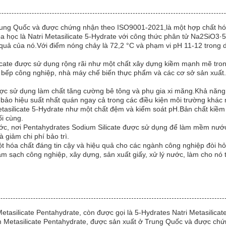
rung Quốc và được chứng nhận theo ISO9001-2021,là một hợp chất hóa
 học là Natri Metasilicate 5-Hydrate với công thức phân tử Na2SiO3·
quả của nó.Với điểm nóng chảy là 72,2 °C và phạm vi pH 11-12 trong d
ate được sử dụng rộng rãi như một chất xây dựng kiềm mạnh mẽ trong c
 bếp công nghiệp, nhà máy chế biến thực phẩm và các cơ sở sản xuất.
ược sử dụng làm chất tăng cường bê tông và phụ gia xi măng.Khả năng
bảo hiệu suất nhất quán ngay cả trong các điều kiện môi trường khác 
tasilicate 5-Hydrate như một chất đệm và kiểm soát pH.Bản chất kiềm củ
ối cùng.
ớc, nơi Pentahydrates Sodium Silicate được sử dụng để làm mềm nước
 giảm chi phí bảo trì.
t hóa chất đáng tin cậy và hiệu quả cho các ngành công nghiệp đòi h
 sạch công nghiệp, xây dựng, sản xuất giấy, xử lý nước, làm cho nó tr
asilicate Pentahydrate, còn được gọi là 5-Hydrates Natri Metasilicate
um Metasilicate Pentahydrate, được sản xuất ở Trung Quốc và được ch