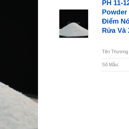
PH 11-12
Powder 
Điểm Nó
Rửa Và
Tên Thương 
Số Mẫu: