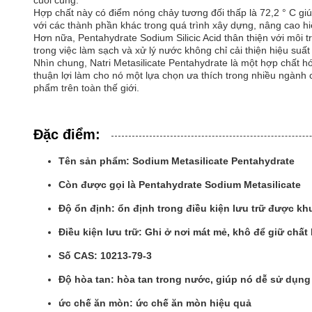
cuối cùng.
Hợp chất này có điểm nóng chảy tương đối thấp là 72,2 ° C gi
với các thành phần khác trong quá trình xây dựng, nâng cao hi
Hơn nữa, Pentahydrate Sodium Silicic Acid thân thiện với môi
trong việc làm sạch và xử lý nước không chỉ cải thiện hiệu s
Nhìn chung, Natri Metasilicate Pentahydrate là một hợp chất h
thuận lợi làm cho nó một lựa chọn ưa thích trong nhiều ngành 
phẩm trên toàn thế giới.
Đặc điểm:
Tên sản phẩm: Sodium Metasilicate Pentahydrate
Còn được gọi là Pentahydrate Sodium Metasilicate
Độ ổn định: ổn định trong điều kiện lưu trữ được k
Điều kiện lưu trữ: Ghi ở nơi mát mẻ, khô để giữ chất
Số CAS: 10213-79-3
Độ hòa tan: hòa tan trong nước, giúp nó dễ sử dụn
ức chế ăn mòn: ức chế ăn mòn hiệu quả