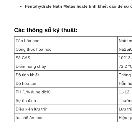
Pentahydrate Natri Metasilicate tinh khiết cao để s
Các thông số kỹ thuật:
Tên hóa học
Natri m
Công thức hóa học
Na2Si
Số CAS
10213-
Điểm nóng chảy
72.2 °
Độ tinh khiết
Thông 
Độ hòa tan
Hỗn hò
PH (1% dung dịch)
11-12
Sự ổn định
Thường
Điều kiện lưu trữ
Lưu trữ
ức chế ăn mòn
Hiệu q