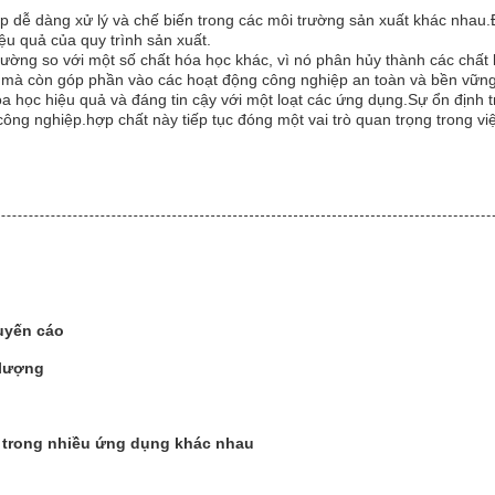
úp dễ dàng xử lý và chế biến trong các môi trường sản xuất khác nha
ệu quả của quy trình sản xuất.
 trường so với một số chất hóa học khác, vì nó phân hủy thành các ch
uất mà còn góp phần vào các hoạt động công nghiệp an toàn và bền vữn
óa học hiệu quả và đáng tin cậy với một loạt các ứng dụng.Sự ổn định 
công nghiệp.hợp chất này tiếp tục đóng một vai trò quan trọng trong vi
huyến cáo
 lượng
g trong nhiều ứng dụng khác nhau