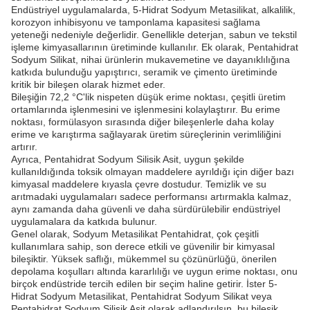
Endüstriyel uygulamalarda, 5-Hidrat Sodyum Metasilikat, alkalilik,
korozyon inhibisyonu ve tamponlama kapasitesi sağlama
yeteneği nedeniyle değerlidir. Genellikle deterjan, sabun ve tekstil
işleme kimyasallarının üretiminde kullanılır. Ek olarak, Pentahidrat
Sodyum Silikat, nihai ürünlerin mukavemetine ve dayanıklılığına
katkıda bulunduğu yapıştırıcı, seramik ve çimento üretiminde
kritik bir bileşen olarak hizmet eder.
Bileşiğin 72,2 °C'lik nispeten düşük erime noktası, çeşitli üretim
ortamlarında işlenmesini ve işlenmesini kolaylaştırır. Bu erime
noktası, formülasyon sırasında diğer bileşenlerle daha kolay
erime ve karıştırma sağlayarak üretim süreçlerinin verimliliğini
artırır.
Ayrıca, Pentahidrat Sodyum Silisik Asit, uygun şekilde
kullanıldığında toksik olmayan maddelere ayrıldığı için diğer bazı
kimyasal maddelere kıyasla çevre dostudur. Temizlik ve su
arıtmadaki uygulamaları sadece performansı artırmakla kalmaz,
aynı zamanda daha güvenli ve daha sürdürülebilir endüstriyel
uygulamalara da katkıda bulunur.
Genel olarak, Sodyum Metasilikat Pentahidrat, çok çeşitli
kullanımlara sahip, son derece etkili ve güvenilir bir kimyasal
bileşiktir. Yüksek saflığı, mükemmel su çözünürlüğü, önerilen
depolama koşulları altında kararlılığı ve uygun erime noktası, onu
birçok endüstride tercih edilen bir seçim haline getirir. İster 5-
Hidrat Sodyum Metasilikat, Pentahidrat Sodyum Silikat veya
Pentahidrat Sodyum Silisik Asit olarak adlandırılsın, bu bileşik