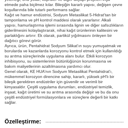
etmede paha biçilmez kılar. Bileşiğin kararlı yapısı, değişen çevre
koşullarında bile tutarlı performans sağlar.
Kağıt ve hamur endüstrisi, Sodyum Metasilikat 5-Hidrat'tan bir
tamponlama ve pH kontrol maddesi olarak yararlanır. Alkali
yapısı, hamurlaştırma işlemi sırasında lignin ve diğer safsızlıkların
giderilmesini kolaylaştırarak, nihai kağıt ürünlerinin kalitesini ve
parlaklığını artırır. Ek olarak, partikül yığılmasını önleyen bir
dağıtıcı görevi görür.
Ayrıca, ürün, Pentahidrat Sodyum Silikat'ın suyu yumuşatmak ve
borularda ve kazanlarda korozyonu kontrol etmek için kullanıldığı
su arıtma süreçlerinde uygulama alanı bulur. Etkili korozyon
inhibisyonu, su sistemlerinin bütünlüğünün korunmasına ve
bakım maliyetlerinin azaltılmasına yardımcı olur.
Genel olarak, KE HUA'nın Sodyum Metasilikat Pentahidrat'ı,
mükemmel korozyon direncine sahip, kararlı, yüksek pH'lı bir
bileşik gerektiren endüstriler için güvenilir ve verimli bir
kimyasaldır. Çeşitli uygulama durumları, endüstriyel temizlik,
inşaat, kağıt üretimi ve su arıtma arasında değişir ve bu da onu
çeşitli endüstriyel formülasyonlara ve süreçlere değerli bir katkı
sağlar.
Özelleştirme: