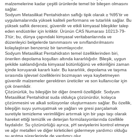
malzemelerine kadar çeşitli ürünlerde temel bir bileşen olmasını
sağlar.
Sodyum Metasilikat Pentahidratın saflığı tipik olarak ≥ %95'tir ve
uygulamalarında yüksek kaliteli performans ve tutarlılık sağlar. Bu
yüksek saflık derecesi, güvenilir ve etkili kimyasal bileşikler talep
eden endüstriler için kritiktir. Ürünün CAS Numarası 10213-79-
3'tür; bu, dünya çapındaki kimyasal veritabanlarında ve
düzenleyici belgelerde tanınmasını ve sınıflandırılmasını
kolaylaştıran benzersiz bir tanımlayıcıdır.
Sodyum Metasilikat Pentahidratın temel özelliklerinden biri,
önerilen depolama koşulları altında kararlılığıdır. Bileşik, uygun
şekilde saklandığında kimyasal bütünlüğünü ve etkinliğini zaman
içinde koruyarak kararlı kalır. Bu kararlılık, depolama ve taşıma
sırasında işlevsel özelliklerini bozmayan veya kaybetmeyen
güvenilir malzemeler gerektiren üreticiler ve son kullanıcılar için
çok önemlidir.
Çözünürlük, bu bileşiğin bir diğer önemli özelliğidir. Sodyum
Metasilikat Pentahidrat suda oldukça çözünürdür, kolayca
çözünmesini ve alkali solüsyonlar oluşturmasını sağlar. Bu özellik,
bileşiğin suyu yumuşatmak ve yağları ve gresi parçalamak
suretiyle temizleme verimliliğini artırmak için bir yapı taşı olarak
hareket ettiği temizlik ve deterjan formülasyonlarında özellikle
faydalıdır. Su çözünürlüğü ayrıca, pH seviyelerini kontrol etmeye
ve ağır metalleri ve diğer kirleticileri gidermeye yardımcı olduğu
su arıtma süreçlerinde de yardımcı olur.