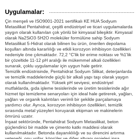
Uygulamalar:
Çin menşeli ve ISO9001-2021 sertifikalı KE HUA Sodyum
Metasilikat Pentahidrat, çeşitli endüstriyel ve ticari uygulamalarda
yaygın olarak kullanılan çok yönlü bir kimyasal bileşiktir. Kimyasal
olarak Na2SiO3·5H2O moleküler formülüne sahip Sodyum
Metasilikat 5-Hidrat olarak bilinen bu ürün, önerilen depolama
koşulları altında kararlılığı ve etkili korozyon inhibisyon özellikleri
nedeniyle öne çıkmaktadır. 72,2 °C'lik bir erime noktası ve %1'lik
bir çözeltide 11-12 pH aralığı ile mükemmel alkali özellikleri
sunarak, çoklu uygulamalar için uygun hale getirir.
Temizlik endüstrisinde, Pentahidrat Sodyum Silikat, deterjanlarda
ve temizlik maddelerinde güçlü bir alkali yapı taşı olarak yaygın
olarak kullanılmaktadır. Yüksek pH seviyesi, endüstriyel
mutfaklarda, gıda işleme tesislerinde ve üretim tesislerinde ağır
hizmet tipi temizleme senaryoları için ideal hale getirerek, yağları,
yağları ve organik kalıntıları verimli bir şekilde parçalamaya
yardımcı olur. Ayrıca, korozyon inhibisyon özellikleri, temizlik
sırasında metal yüzeyleri koruyarak ekipman ve makinelerin
ömrünü uzatır.
İnşaat sektöründe, Pentahidrat Sodyum Metasilikat, beton
güçlendirici bir madde ve çimento katkı maddesi olarak
kullanılmaktadır. Betonda dayanıklılığı ve su direncini artırma
yeteneği, onu yollar, köprüler ve diğer altyapı projeleri inşa