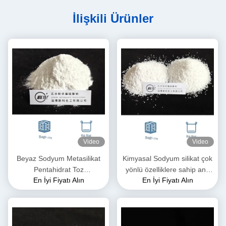
İlişkili Ürünler
Video
Video
Beyaz Sodyum Metasilikat
Kimyasal Sodyum silikat çok
Pentahidrat Toz
yönlü özelliklere sahip ana
En İyi Fiyatı Alın
En İyi Fiyatı Alın
Na2SiO3·5H2O suda
hammadde
çözünür