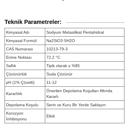
Teknik Parametreler:
Kimyasal Adı
Sodyum Metasilikat Pentahidrat
Kimyasal Formül
Na2SiO3·5H2O
CAS Numarası
10213-79-3
Erime Noktası
72,2 °C
Saflık
Tipik olarak ≥ %95
Çözünürlük
Suda Çözünür
pH (1% Çözelti)
11-12
Önerilen Depolama Koşulları Altında
Kararlılık
Kararlı
Depolama Koşulu
Serin ve Kuru Bir Yerde Saklayın
Korozyon
Etkili
İnhibisyonu