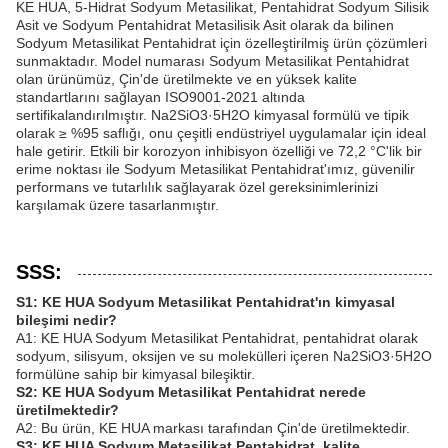
KE HUA, 5-Hidrat Sodyum Metasilikat, Pentahidrat Sodyum Silisik
Asit ve Sodyum Pentahidrat Metasilisik Asit olarak da bilinen
Sodyum Metasilikat Pentahidrat için özelleştirilmiş ürün çözümleri
sunmaktadır. Model numarası Sodyum Metasilikat Pentahidrat
olan ürünümüz, Çin'de üretilmekte ve en yüksek kalite
standartlarını sağlayan ISO9001-2021 altında
sertifikalandırılmıştır. Na2SiO3·5H2O kimyasal formülü ve tipik
olarak ≥ %95 saflığı, onu çeşitli endüstriyel uygulamalar için ideal
hale getirir. Etkili bir korozyon inhibisyon özelliği ve 72,2 °C'lik bir
erime noktası ile Sodyum Metasilikat Pentahidrat'ımız, güvenilir
performans ve tutarlılık sağlayarak özel gereksinimlerinizi
karşılamak üzere tasarlanmıştır.
SSS:
S1: KE HUA Sodyum Metasilikat Pentahidrat'ın kimyasal
bileşimi nedir?
A1: KE HUA Sodyum Metasilikat Pentahidrat, pentahidrat olarak
sodyum, silisyum, oksijen ve su molekülleri içeren Na2SiO3·5H2O
formülüne sahip bir kimyasal bileşiktir.
S2: KE HUA Sodyum Metasilikat Pentahidrat nerede
üretilmektedir?
A2: Bu ürün, KE HUA markası tarafından Çin'de üretilmektedir.
S3: KE HUA Sodyum Metasilikat Pentahidrat, kalite