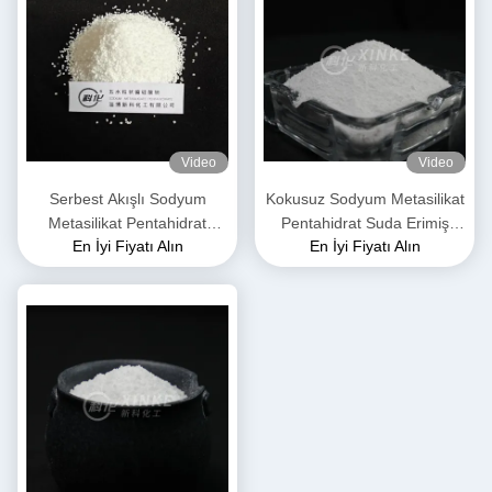
Video
Video
Serbest Akışlı Sodyum
Kokusuz Sodyum Metasilikat
Metasilikat Pentahidrat
Pentahidrat Suda Erimiş
En İyi Fiyatı Alın
En İyi Fiyatı Alın
Granüller Beyaz Renk
Moleküler Ağırlık 212.14
G/mol