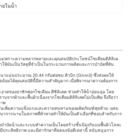
ลายในน้ำ
่อเสียงเพราะความหลากหลายและคุณสมบัติประโยชน์โซเดียมดิสิลิเค
้มันเป็นวัสดุที่จําเป็นในกระบวนการผลิตและการบําบัดที่ทัน
นาแน่นประมาณ 20.44 กรัมต่อซม.คิวบิก (G/cm3) ซึ่งส่งผลให้
ล้อมได้คุณสมบัตินี้มีความสําคัญมาก เมื่อพิจารณาความต้องการ
อาดของยาซักฟอกโซเดียม ดีซิลิเคต ช่วยทําให้น้ําอ่อนนุ่ม โดย
ากผ้าและพื้นผิวเนื่องจากโซเดียมดิสิลิเคตไม่เป็นพิษ จึงถือว่า
ภาพ
นของมันเพิ่มความแข็งแรงและความทนทานของผลิตภัณฑ์สุดท้าย- ผสม
ธนาการนานในสภาพที่ท้าทายทําให้มันเป็นตัวเลือกที่ชอบสําหรับการ
บบบําบัดน้ําและระบบทําความเย็นโดยสร้างชั้นป้องกันบนพื้นผิวโลหะ
ระสิทธิภาพ และมีค่ารักษาที่ลดลงข้อดีเหล่านี้ สนับสนุนการ