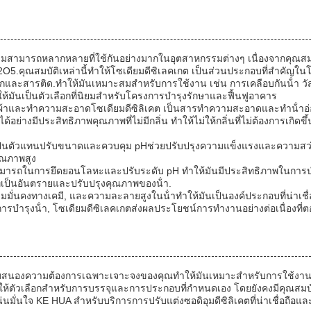
วามสามารถหลากหลายที่ใช้กันอย่างมากในอุตสาหกรรมต่างๆ เนื่องจากคุณสมบัต
2Si2O5.คุณสมบัติเหล่านี้ทําให้โซเดียมดีซิเลคเกต เป็นส่วนประกอบที่สํา
ผูกและสารติด.ทําให้มันเหมาะสมสําหรับการใช้งาน เช่น การเคลือบกันน้
าให้มันเป็นตัวเลือกที่นิยมสําหรับโครงการบํารุงรักษาและฟื้นฟูอาคาร
ักผ้าและทําความสะอาดโซเดียมดีซิลิเคต เป็นสารทําความสะอาดและทําน้ํ
 ๆ ได้อย่างมีประสิทธิภาพคุณภาพที่ไม่มีกลิ่น ทําให้ไม่ให้กลิ่นที่ไม่ต้องการ
ป็นตัวแทนปรับขนาดและควบคุม pHช่วยปรับปรุงความแข็งแรงและความสว่า
ุณภาพสูง
มสามารถในการยึดยอนโลหะและปรับระดับ pH ทําให้มันมีประสิทธิภาพในการบ
เป็นอันตรายและปรับปรุงคุณภาพของน้ํา.
วามมั่นคงทางเคมี, และความละลายสูงในน้ําทําให้มันเป็นองค์ประกอบที่น่า
รบํารุงน้ํา, โซเดียมดีซิเลคเกตส่งผลประโยชน์การทํางานอย่างต่อเนื่องที
อบสนองความต้องการเฉพาะเจาะจงของคุณทําให้มันเหมาะสําหรับการใช้งานใน
าให้ตัวเลือกสําหรับการบรรจุและการประกอบที่กําหนดเอง โดยยังคงมีคุณสมบัติ
น่นมั่นใจ KE HUA สําหรับบริการการปรับแต่งซอดิอุมดีซิลิเคตที่น่าเชื่อถือแ