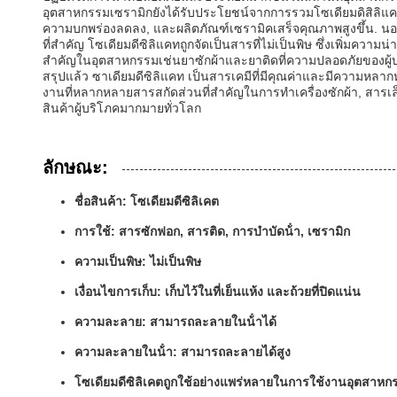
อุตสาหกรรมเซรามิกยังได้รับประโยชน์จากการรวมโซเดียมดิสิลิแคท
ความบกพร่องลดลง, และผลิตภัณฑ์เซรามิคเสร็จคุณภาพสูงขึ้น. นอ
ที่สําคัญ โซเดียมดีซิลิแคทถูกจัดเป็นสารที่ไม่เป็นพิษ ซึ่งเพิ่มค
สําคัญในอุตสาหกรรมเช่นยาซักผ้าและยาติดที่ความปลอดภัยของผู้บร
สรุปแล้ว ซาเดียมดีซิลิแคท เป็นสารเคมีที่มีคุณค่าและมีความห
งานที่หลากหลายสารสกัดส่วนที่สําคัญในการทําเครื่องซักผ้า, สารเ
สินค้าผู้บริโภคมากมายทั่วโลก
ลักษณะ:
ชื่อสินค้า: โซเดียมดีซิลิเคต
การใช้: สารซักฟอก, สารติด, การบําบัดน้ํา, เซรามิก
ความเป็นพิษ: ไม่เป็นพิษ
เงื่อนไขการเก็บ: เก็บไว้ในที่เย็นแห้ง และถ้วยที่ปิดแน่น
ความละลาย: สามารถละลายในน้ําได้
ความละลายในน้ํา: สามารถละลายได้สูง
โซเดียมดีซิลิเคตถูกใช้อย่างแพร่หลายในการใช้งานอุตสาห