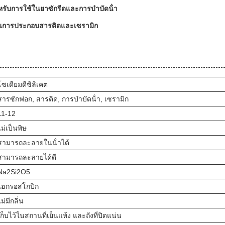
าหรับการใช้ในยาซักรีดและการบําบัดน้ํา
พในการประกอบสารติดและเซรามิก
โซเดียมดีซิลิเคต
สารซักฟอก, สารติด, การบําบัดน้ํา, เซรามิก
11-12
ไม่เป็นพิษ
สามารถละลายในน้ําได้
สามารถละลายได้ดี
Na2Si2O5
ไฮกรอสโกปิก
ไม่มีกลิ่น
เก็บไว้ในสถานที่เย็นแห้ง และถังที่ปิดแน่น