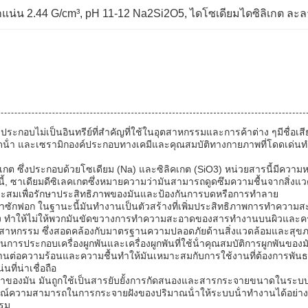
แน่น 2.44 G/cm³
, 
pH 11-12 Na2Si2O5
, 
ไดโซเดียมไดซิลิเกต ละ
ารประกอบไม่เป็นอินทรีย์ที่สําคัญที่ใช้ในอุตสาหกรรมและการค้าต่าง ๆมีชื
น้ํา และเซรามิกองค์ประกอบทางเคมีและคุณสมบัติทางกายภาพที่โดดเด่นทําให
กต ซึ่งประกอบด้วยโซเดียม (Na) และซิลิคเกต (SiO3) หน่วยสารนี้มีความห
, ซาเดียมดีซิเลคเกตซึ่งหมายความว่ามันสามารถดูดซึมความชื้นจากสิ่งแวด
หมาะสมเพื่อรักษาประสิทธิภาพของมันและป้องกันการบดหรือการทําลาย
ยาซักฟอก ในฐานะนี้มันทํางานเป็นตัวสร้างที่เพิ่มประสิทธิภาพการทําความสะ
แข็ง ทําให้ไม่ให้พวกมันขัดขวางการทําความสะอาดของสารทํางานบนผิวและคราบจ
ตสาหกรรม ซึ่งสอดคล้องกับมาตรฐานความปลอดภัยด้านสิ่งแวดล้อมและสุข
ในการประกอบเครื่องผูกพันและเครื่องผูกพันที่ใช้น้ําคุณสมบัติการผูกพั
ทนทานต่อความร้อนและความชื้นทําให้มันเหมาะสมกับการใช้งานที่ต้องการพัน
ที่น่าเชื่อถือ
ามคุ้มค่าของมัน มันถูกใช้เป็นสารยับยั้งการกัดสนองและสารกระจายขนาดในระ
รณ์ความสามารถในการกระจายฝังของปริมาณน้ําให้ระบบน้ําทํางานได้อย่างมีป
รรม