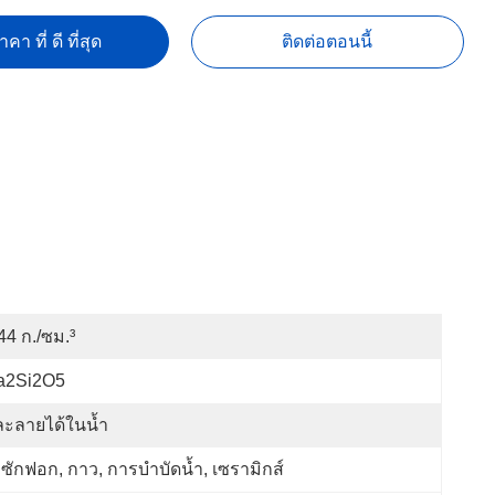
คา ที่ ดี ที่สุด
ติดต่อตอนนี้
44 ก./ซม.³
a2Si2O5
ละลายได้ในน้ำ
ซักฟอก, กาว, การบำบัดน้ำ, เซรามิกส์