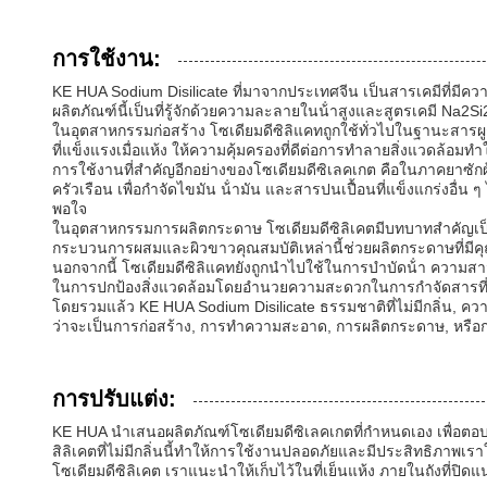
การใช้งาน:
KE HUA Sodium Disilicate ที่มาจากประเทศจีน เป็นสารเคมีที่มีค
ผลิตภัณฑ์นี้เป็นที่รู้จักด้วยความละลายในน้ําสูงและสูตรเคมี Na
ในอุตสาหกรรมก่อสร้าง โซเดียมดีซิลิแคทถูกใช้ทั่วไปในฐานะสาร
ที่แข็งแรงเมื่อแห้ง ให้ความคุ้มครองที่ดีต่อการทําลายสิ่งแวดล้อมทํ
การใช้งานที่สําคัญอีกอย่างของโซเดียมดีซิเลคเกต คือในภาคยาซ
ครัวเรือน เพื่อกําจัดไขมัน น้ํามัน และสารปนเปื้อนที่แข็งแกร่งอื่น
พอใจ
ในอุตสาหกรรมการผลิตกระดาษ โซเดียมดีซิลิเคตมีบทบาทสําคัญเ
กระบวนการผสมและผิวขาวคุณสมบัติเหล่านี้ช่วยผลิตกระดาษที่มีค
นอกจากนี้ โซเดียมดีซิลิแคทยังถูกนําไปใช้ในการบําบัดน้ํา ควา
ในการปกป้องสิ่งแวดล้อมโดยอํานวยความสะดวกในการกําจัดสารที่
โดยรวมแล้ว KE HUA Sodium Disilicate ธรรมชาติที่ไม่มีกลิ่น, ค
ว่าจะเป็นการก่อสร้าง, การทําความสะอาด, การผลิตกระดาษ, หรือกา
การปรับแต่ง:
KE HUA นําเสนอผลิตภัณฑ์โซเดียมดีซิเลคเกตที่กําหนดเอง เพื่อต
สิลิเคตที่ไม่มีกลิ่นนี้ทําให้การใช้งานปลอดภัยและมีประสิทธิภาพเร
โซเดียมดีซิลิเคต เราแนะนําให้เก็บไว้ในที่เย็นแห้ง ภายในถังที่ปิดแ