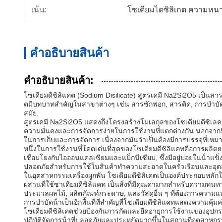
เน้น:
โซเดียมไดซิลิเกต ความหนา
คําอธิบายสินค้า
คําอธิบายสินค้า:
โซเดียมดีซิลิแคต (Sodium Disilicate) สูตรเคมี Na2Si2O5 เป็นส
ตมีบทบาทสําคัญในสาขาต่างๆ เช่น สารซักฟอก, สารติด, การบําบัด
สมัย.
สูตรเคมี Na2Si2O5 แสดงถึงโครงสร้างโมเลกุลของโซเดียมดีซิเลคเ
ความมั่นคงและการจัดการง่ายในการใช้งานที่แตกต่างกัน นอกจากนี้
ในการเก็บและการจัดการ เนื่องจากมันจําเป็นต้องมีการบรรจุที่เ
หนึ่งในการใช้งานที่โดดเด่นที่สุดของโซเดียมดีซิลิแคทคือการผลิต
เชื่อมโยงกับไอออนแคลเซียมและแม็กนีเซียม, ซึ่งมีอยู่บ่อยในน้ํา
ปลอดภัยสําหรับการใช้ในสินค้าทําความสะอาดในครัวเรือนและอุ
ในอุตสาหกรรมเครื่องผูกพัน โซเดียมดีซิลิเคตเป็นองค์ประกอบหลัก
ผสานที่ใช้ซาเดียมดีซิลิแคท เป็นสิ่งที่มีคุณค่ามากสําหรับความ
ประมวลผลไม้, ผลิตภัณฑ์กระดาษ, และวัสดุอื่น ๆ ที่ต้องการความแน่น
การบําบัดน้ําเป็นอีกพื้นที่ที่สําคัญที่โซเดียมดีซิลิแคทแสดงคว
โซเดียมดีซิลิเคตช่วยป้องกันการกัดและยืดอายุการใช้งานของอุปก
ปฏิบัติจัดการน้ําที่ปลอดภัยและประหยัดมากขึ้นในสถานที่อุตสาหก