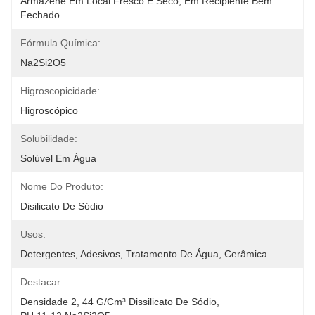
Armazene Em Local Fresco E Seco, Em Recipiente Bem 
Fechado
Fórmula Química:
Na2Si2O5
Higroscopicidade:
Higroscópico
Solubilidade:
Solúvel Em Água
Nome Do Produto:
Disilicato De Sódio
Usos:
Detergentes, Adesivos, Tratamento De Água, Cerâmica
Destacar:
Densidade 2
, 
44 G/cm³ Dissilicato De Sódio
, 