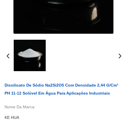
Dissilicato De Sódio Na2Si2O5 Com Densidade 2,44 G/cm³
PH 11-12 Solúvel Em Água Para Aplicações Industriais
Nome Da Marca:
KE HUA