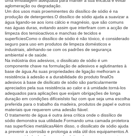
uma embalagem adequada para manter a sua eficácia e evitar
aglomeração ou degradação.
Um dos usos mais proeminentes do dissílico de sódio é na
produção de detergentes.O dissílico de sódio ajuda a suavizar a
água ligando-se aos íons cálcio e magnésio, que são comuns
nas águas duras, evitando assim que interfiram com a acção de
limpeza dos tensioactivos.e manchas de tecidos e
superfíciesComo o dissílico de sódio é não tóxico, é considerado
seguro para uso em produtos de limpeza domésticos e
industriais, alinhando-se com os padrões de segurança
ambiental e de saúde.
Na indústria dos adesivos, o dissilicato de sódio é um
componente chave na formulação de adesivos e aglutinantes à
base de água.As suas propriedades de ligação melhoram a
resistência à adesão e a durabilidade do produto finalOs
adesivos à base de disílicato de sódio são particularmente
apreciados pela sua resistência ao calor e à umidade.torná-los
adequados para aplicações que exijam obrigações de longa
duração em condições difíceisIsto faz com que seja uma escolha
preferida para o trabalho da madeira, produtos de papel e outros
materiais que requerem uma adesão fiável.
O tratamento de água é outra área crítica onde o dissílico de
sódio demonstra sua utilidade.Formando uma camada protetora
nas superfícies metálicasAlém disso, o dissilicato de sódio ajuda
a prevenir a corrosão e prolonga a vida útil dos equipamentos.A