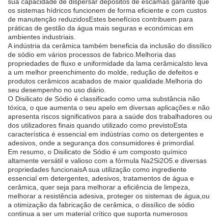
sua capacidade de dispersar depósitos de escamas garante que
os sistemas hídricos funcionem de forma eficiente e com custos
de manutenção reduzidosEstes benefícios contribuem para
práticas de gestão da água mais seguras e económicas em
ambientes industriais.
A indústria da cerâmica também beneficia da inclusão do dissílico
de sódio em vários processos de fabrico.Melhoria das
propriedades de fluxo e uniformidade da lama cerâmicaIsto leva
a um melhor preenchimento do molde, redução de defeitos e
produtos cerâmicos acabados de maior qualidade.Melhoria do
seu desempenho no uso diário.
O Disilicato de Sódio é classificado como uma substância não
tóxica, o que aumenta o seu apelo em diversas aplicações.e não
apresenta riscos significativos para a saúde dos trabalhadores ou
dos utilizadores finais quando utilizado como previstoEsta
característica é essencial em indústrias como os detergentes e
adesivos, onde a segurança dos consumidores é primordial.
Em resumo, o Disilicato de Sódio é um composto químico
altamente versátil e valioso com a fórmula Na2Si2O5.e diversas
propriedades funcionaisA sua utilização como ingrediente
essencial em detergentes, adesivos, tratamentos de água e
cerâmica, quer seja para melhorar a eficiência de limpeza,
melhorar a resistência adesiva, proteger os sistemas de água,ou
a otimização da fabricação de cerâmica, o dissílico de sódio
continua a ser um material crítico que suporta numerosos