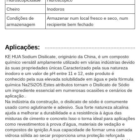
Hidroscopicidade
Hidroscópico
Cheiro
Inodoros
Condições de
Armazenar num local fresco e seco, num
armazenagem
recipiente bem fechado
Aplicações:
KE HUA Sodium Disilicate, originário da China, é um composto
químico versátil amplamente utilizado em várias indústrias devido
às suas propriedades únicas.Caracterizado pela sua natureza
inodoro e um valor de pH entre 11 e 12, este produto é
conhecido pela sua elevada solubilidade em água e pela fórmula
química Na2Si2O5.Estes atributos tornam o Disilicato de Sódio
um ingrediente essencial em numerosas ocasiões e cenários de
aplicação..
Na indústria da construção, o disilicato de sódio é comumente
usado como aglutinante e adesivo. Sua forte natureza alcalina
ajuda a melhorar a durabilidade e a resistência à água das
misturas de cimento e concreto.Isso o torna ideal para aplicações
como revestimentos à prova d'água, materiais de vedação e
compostos de ignição.A sua capacidade de formar uma camada
vidrosa sólida ao secar proporciona uma proteção reforçada