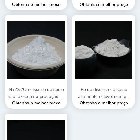
Obtenha o melhor preço
Obtenha o melhor preço
inflamável
Densidade 2,44 G/cm³
Altamente Solúvel em Água
para Aplicações Industriais
Na2Si2O5 dissílico de sódio
Pó de dissílico de sódio
não tóxico para produção de
altamente solúvel com pH
Obtenha o melhor preço
Obtenha o melhor preço
cerâmica com propriedades
alcalino 11-12 e densidade
químicas e integridade
2,44 G/cm3 para aplicações
estrutural
industriais