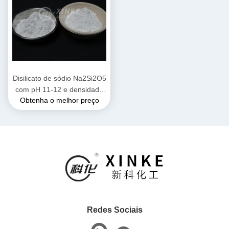
Disilicato de sódio Na2Si2O5
com pH 11-12 e densidade
Obtenha o melhor preço
2,44 g/cm3 Muito solúvel em
aplicações industriais
Redes Sociais