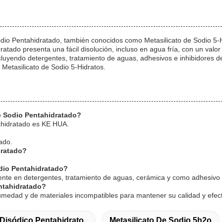
dio Pentahidratado, también conocidos como Metasilicato de Sodio 5-Hi
tado presenta una fácil disolución, incluso en agua fría, con un valor
ncluyendo detergentes, tratamiento de aguas, adhesivos e inhibidores d
 Metasilicato de Sodio 5-Hidratos.
de Sodio Pentahidratado?
ahidratado es KE HUA.
ado.
dratado?
dio Pentahidratado?
ente en detergentes, tratamiento de aguas, cerámica y como adhesivo o
ntahidratado?
umedad y de materiales incompatibles para mantener su calidad y efect
 Disódico Pentahidrato
Metasilicato De Sodio 5h2o