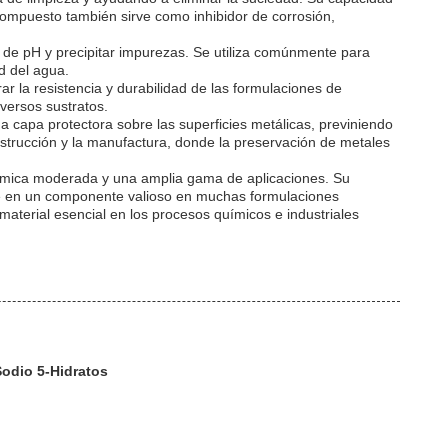
 compuesto también sirve como inhibidor de corrosión,
s de pH y precipitar impurezas. Se utiliza comúnmente para
d del agua.
r la resistencia y durabilidad de las formulaciones de
versos sustratos.
 capa protectora sobre las superficies metálicas, previniendo
construcción y la manufactura, donde la preservación de metales
 térmica moderada y una amplia gama de aplicaciones. Su
erte en un componente valioso en muchas formulaciones
 material esencial en los procesos químicos e industriales
Sodio 5-Hidratos