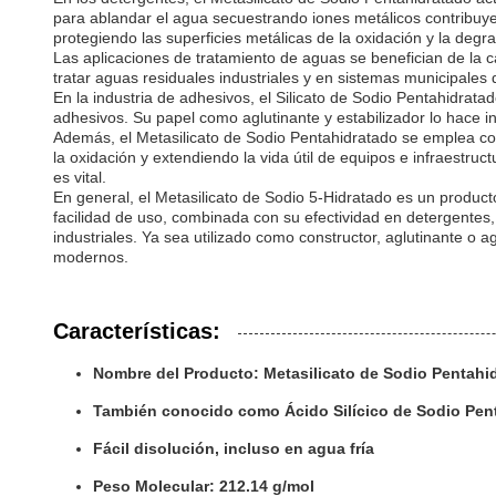
para ablandar el agua secuestrando iones metálicos contribuye 
protegiendo las superficies metálicas de la oxidación y la degr
Las aplicaciones de tratamiento de aguas se benefician de la c
tratar aguas residuales industriales y en sistemas municipales
En la industria de adhesivos, el Silicato de Sodio Pentahidrat
adhesivos. Su papel como aglutinante y estabilizador lo hace i
Además, el Metasilicato de Sodio Pentahidratado se emplea com
la oxidación y extendiendo la vida útil de equipos e infraestru
es vital.
En general, el Metasilicato de Sodio 5-Hidratado es un produc
facilidad de uso, combinada con su efectividad en detergentes
industriales. Ya sea utilizado como constructor, aglutinante o 
modernos.
Características:
Nombre del Producto: Metasilicato de Sodio Pentahi
También conocido como Ácido Silícico de Sodio Penta
Fácil disolución, incluso en agua fría
Peso Molecular: 212.14 g/mol