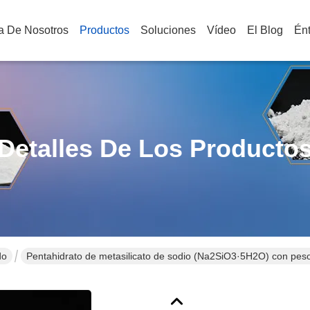
a De Nosotros
Productos
Soluciones
Vídeo
El Blog
Én
Detalles De Los Producto
do
Pentahidrato de metasilicato de sodio (Na2SiO3·5H2O) con peso 
corrosión y fácil disolubilidad en agua fría