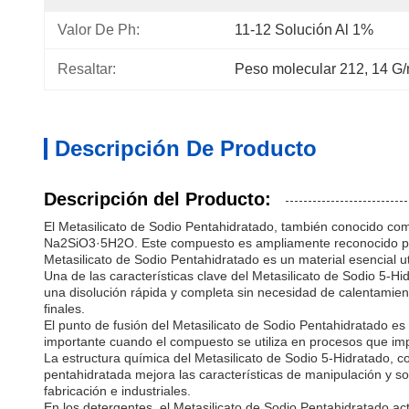
Valor De Ph:
11-12 Solución Al 1%
Resaltar:
Peso molecular 212
, 
14 G/
Descripción De Producto
Descripción del Producto:
El Metasilicato de Sodio Pentahidratado, también conocido com
Na2SiO3·5H2O. Este compuesto es ampliamente reconocido por s
Metasilicato de Sodio Pentahidratado es un material esencial ut
Una de las características clave del Metasilicato de Sodio 5-Hi
una disolución rápida y completa sin necesidad de calentamient
finales.
El punto de fusión del Metasilicato de Sodio Pentahidratado e
importante cuando el compuesto se utiliza en procesos que im
La estructura química del Metasilicato de Sodio 5-Hidratado, 
pentahidratada mejora las características de manipulación y so
fabricación e industriales.
En los detergentes, el Metasilicato de Sodio Pentahidratado ac