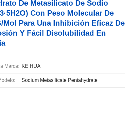
drato De Metasilicato De Sodio
3·5H2O) Con Peso Molecular De
/mol Para Una Inhibición Eficaz De
sión Y Fácil Disolubilidad En
ía
a Marca:
KE HUA
odelo:
Sodium Metasilicate Pentahydrate