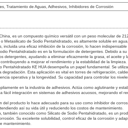
es, Tratamiento de Aguas, Adhesivos, Inhibidores de Corrosión
e China, es un compuesto químico versátil con un peso molecular de 2
o Metasilicato de Sodio Pentahidratado, es altamente soluble en agua, 
 incluida una eficaz inhibición de la corrosión, lo hacen indispensable
 Sodio Pentahidratado es en la formulación de detergentes. Debido a su 
los detergentes, ayudando a eliminar eficazmente la grasa, el aceite y 
ontribuyendo a mejorar el rendimiento y la estabilidad de la limpieza.
io Pentahidratado KE HUA desempeña un papel fundamental. Se utiliza c
a degradación. Esta aplicación es vital en torres de refrigeración, cald
iencia operativa y la longevidad. Su capacidad para controlar los nive
mpliamente en la industria de adhesivos. Actúa como aglutinante y est
 fácil integración en sistemas de adhesivos acuosos, mejorando el ren
ión del producto lo hace adecuado para su uso como inhibidor de corrosi
endiendo así su vida útil y reduciendo los costos de mantenimiento.
, también conocido como Silicato de Sodio Pentahidratado, es un prod
rrosión. Su excelente solubilidad, control eficaz de la corrosión y adap
de mantenimiento.