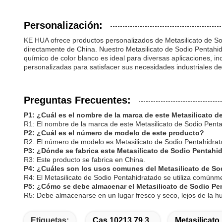
Personalización:
KE HUA ofrece productos personalizados de Metasilicato de So
directamente de China. Nuestro Metasilicato de Sodio Pentahidra
químico de color blanco es ideal para diversas aplicaciones, i
personalizadas para satisfacer sus necesidades industriales de
Preguntas Frecuentes:
P1: ¿Cuál es el nombre de la marca de este Metasilicato 
R1: El nombre de la marca de este Metasilicato de Sodio Pent
P2: ¿Cuál es el número de modelo de este producto?
R2: El número de modelo es Metasilicato de Sodio Pentahidrat
P3: ¿Dónde se fabrica este Metasilicato de Sodio Pentahi
R3: Este producto se fabrica en China.
P4: ¿Cuáles son los usos comunes del Metasilicato de So
R4: El Metasilicato de Sodio Pentahidratado se utiliza comúnm
P5: ¿Cómo se debe almacenar el Metasilicato de Sodio Pe
R5: Debe almacenarse en un lugar fresco y seco, lejos de la h
Etiquetas:
Cas 10213 79 3
Metasilicato