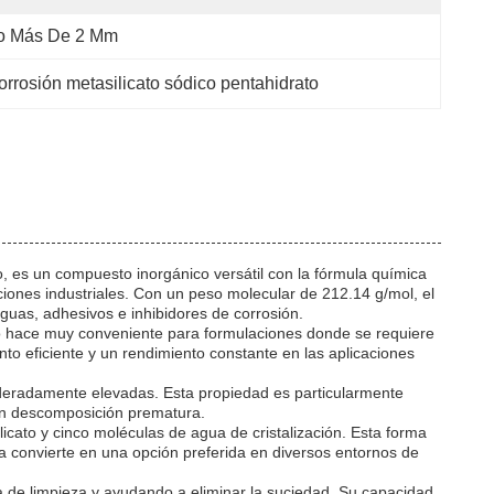
o Más De 2 Mm
corrosión metasilicato sódico pentahidrato
, es un compuesto inorgánico versátil con la fórmula química
ones industriales. Con un peso molecular de 212.14 g/mol, el
aguas, adhesivos e inhibidores de corrosión.
ca lo hace muy conveniente para formulaciones donde se requiere
to eficiente y un rendimiento constante en las aplicaciones
moderadamente elevadas. Esta propiedad es particularmente
sin descomposición prematura.
cato y cinco moléculas de agua de cristalización. Esta forma
la convierte en una opción preferida en diversos entornos de
ia de limpieza y ayudando a eliminar la suciedad. Su capacidad