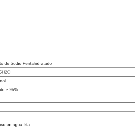
ato de Sodio Pentahidratado
·5H2O
mol
nte ≥ 95%
luso en agua fría