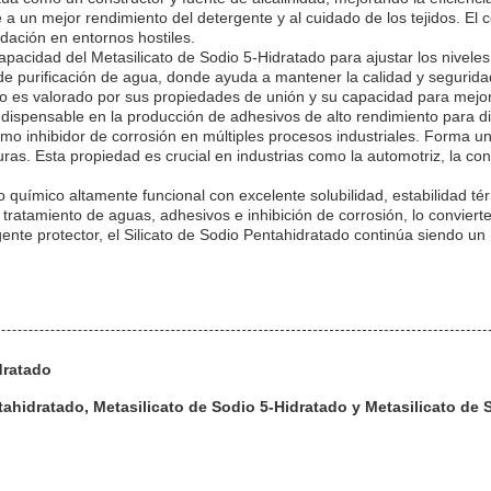
a un mejor rendimiento del detergente y al cuidado de los tejidos. El
adación en entornos hostiles.
apacidad del Metasilicato de Sodio 5-Hidratado para ajustar los nivele
 de purificación de agua, donde ayuda a mantener la calidad y segurida
ado es valorado por sus propiedades de unión y su capacidad para mejora
ndispensable en la producción de adhesivos de alto rendimiento para di
o inhibidor de corrosión en múltiples procesos industriales. Forma una
cturas. Esta propiedad es crucial en industrias como la automotriz, la 
to químico altamente funcional con excelente solubilidad, estabilidad
, tratamiento de aguas, adhesivos e inhibición de corrosión, lo convi
agente protector, el Silicato de Sodio Pentahidratado continúa siendo un
dratado
hidratado, Metasilicato de Sodio 5-Hidratado y Metasilicato de 