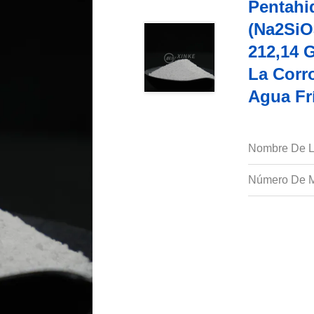
Pentahi
(Na2SiO
212,14 G
La Corro
Agua Fr
Nombre De L
Número De M