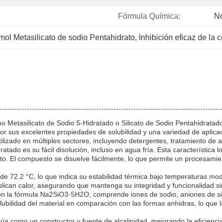
Fórmula Química:
N
mol Metasilicato de sodio Pentahidrato
, 
Inhibición eficaz de la 
o Metasilicato de Sodio 5-Hidratado o Silicato de Sodio Pentahidratado
us excelentes propiedades de solubilidad y una variedad de aplicaci
ilizado en múltiples sectores, incluyendo detergentes, tratamiento de 
dratado es su fácil disolución, incluso en agua fría. Esta característi
o. El compuesto se disuelve fácilmente, lo que permite un procesamien
s de 72.2 °C, lo que indica su estabilidad térmica bajo temperaturas 
plican calor, asegurando que mantenga su integridad y funcionalidad 
con la fórmula Na2SiO3·5H2O, comprende iones de sodio, aniones de sili
lubilidad del material en comparación con las formas anhidras, lo que 
túa como un constructor y fuente de alcalinidad, mejorando la eficienc