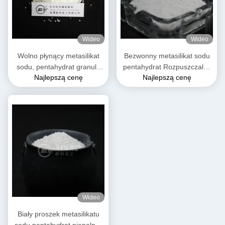
Wideo
Wideo
Wolno płynący metasilikat
Bezwonny metasilikat sodu
sodu, pentahydrat granule
pentahydrat Rozpuszczalny
Najlepszą cenę
Najlepszą cenę
Biały kolor
w wodzie Masa molekularna
212,14 g/mol
Wideo
Biały proszek metasilikatu