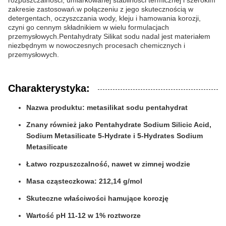
rozpuszczalności, umiarkowanej stabilności termicznej i szerokim
zakresie zastosowań.w połączeniu z jego skutecznością w
detergentach, oczyszczania wody, kleju i hamowania korozji,
czyni go cennym składnikiem w wielu formulacjach
przemysłowych.Pentahydraty Silikat sodu nadal jest materiałem
niezbędnym w nowoczesnych procesach chemicznych i
przemysłowych.
Charakterystyka:
Nazwa produktu: metasilikat sodu pentahydrat
Znany również jako Pentahydrate Sodium Silicic Acid,
Sodium Metasilicate 5-Hydrate i 5-Hydrates Sodium
Metasilicate
Łatwo rozpuszczalność, nawet w zimnej wodzie
Masa cząsteczkowa: 212,14 g/mol
Skuteczne właściwości hamujące korozję
Wartość pH 11-12 w 1% roztworze