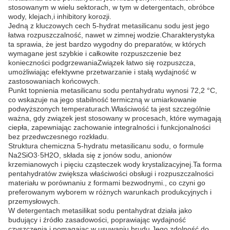
stosowanym w wielu sektorach, w tym w detergentach, obróbce
wody, klejach,i inhibitory korozji.
Jedną z kluczowych cech 5-hydrat metasilicanu sodu jest jego
łatwa rozpuszczalność, nawet w zimnej wodzie.Charakterystyka
ta sprawia, że jest bardzo wygodny do preparatów, w których
wymagane jest szybkie i całkowite rozpuszczenie bez
konieczności podgrzewaniaZwiązek łatwo się rozpuszcza,
umożliwiając efektywne przetwarzanie i stałą wydajność w
zastosowaniach końcowych.
Punkt topnienia metasilicanu sodu pentahydratu wynosi 72,2 °C,
co wskazuje na jego stabilność termiczną w umiarkowanie
podwyższonych temperaturach.Właściwość ta jest szczególnie
ważna, gdy związek jest stosowany w procesach, które wymagają
ciepła, zapewniając zachowanie integralności i funkcjonalności
bez przedwczesnego rozkładu.
Struktura chemiczna 5-hydratu metasilicanu sodu, o formule
Na2SiO3·5H2O, składa się z jonów sodu, anionów
krzemianowych i pięciu cząsteczek wody krystalizacyjnej.Ta forma
pentahydratów zwiększa właściwości obsługi i rozpuszczalności
materiału w porównaniu z formami bezwodnymi., co czyni go
preferowanym wyborem w różnych warunkach produkcyjnych i
przemysłowych.
W detergentach metasilikat sodu pentahydrat działa jako
budujący i źródło zasadowości, poprawiając wydajność
czyszczenia i pomagając w usuwaniu brudu.Jego zdolność do