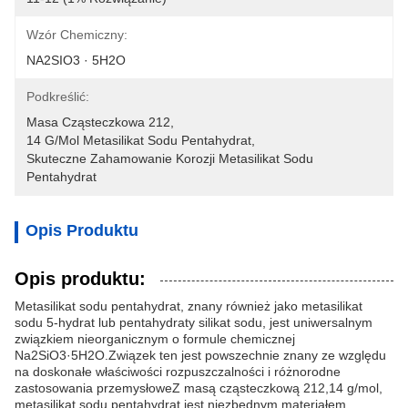
Wzór Chemiczny:
NA2SIO3 · 5H2O
Podkreślić:
Masa Cząsteczkowa 212
, 
14 G/mol Metasilikat Sodu Pentahydrat
, 
Skuteczne Zahamowanie Korozji Metasilikat Sodu 
Pentahydrat
Opis Produktu
Opis produktu:
Metasilikat sodu pentahydrat, znany również jako metasilikat
sodu 5-hydrat lub pentahydraty silikat sodu, jest uniwersalnym
związkiem nieorganicznym o formule chemicznej
Na2SiO3·5H2O.Związek ten jest powszechnie znany ze względu
na doskonałe właściwości rozpuszczalności i różnorodne
zastosowania przemysłoweZ masą cząsteczkową 212,14 g/mol,
metasilikat sodu pentahydrat jest niezbędnym materiałem