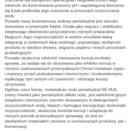
znaczenie dla wydajności operacyjnej i długowieczności.Jego
zdolność do kontrolowania poziomu pH i zapobiegania tworzeniu
się łusek podkreśla jego znaczenie w procesach oczyszczania
wody.
Ponadto kwas krzemianowy sodowy pentahydrat jest szeroko
stosowany w przemyśle klejów. Działa jako wiązacz i stabilizator,
zwiększając właściwości przyczepności różnych preparatów
klejących.Jego rozpuszczalność w wodzie umożliwia łatwą
integrację w systemach kleju wodnego, poprawiając wydajność
produktu w obróbce drewna, wiązaniu papieru i innych procesach
produkcyjnych.
Ponadto skuteczna zdolność hamowania korozji produktu
sprawia, że nadaje się do stosowania jako inhibitor korozji w
różnych zastosowaniach przemysłowych.Chroni metalowe części
i maszyny przed uszkodzeniami chemicznymi i środowiskowymi,
wydłużając tym samym ich żywotność i obniżając koszty
utrzymania.
Ogólnie rzecz biorąc, metasylican sodu pentahydrat KE HUA,
znany również jako pentahydrat silikan sodu, jest wielofunkcyjnym
związkiem chemicznym szeroko stosowanym w detergentach,
oczyszczalniach wody, klejach,i hamujące korozjęJego doskonała
rozpuszczalność, skuteczna kontrola korozji i adaptacja do
różnych potrzeb przemysłowych sprawiają, że jest on
niezbędnym materiałem zarówno w scenariuszach produkcji, jak i
konserwacji.