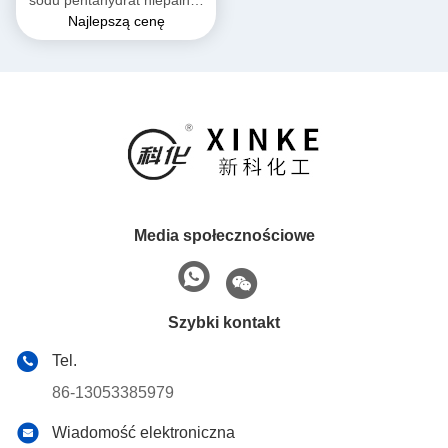
sodu pentahydrat niepalny i
Najlepszą cenę
nadający się do
przechowywania w suchym
miejscu
Media społecznościowe
Szybki kontakt
Tel.
86-13053385979
Wiadomość elektroniczna