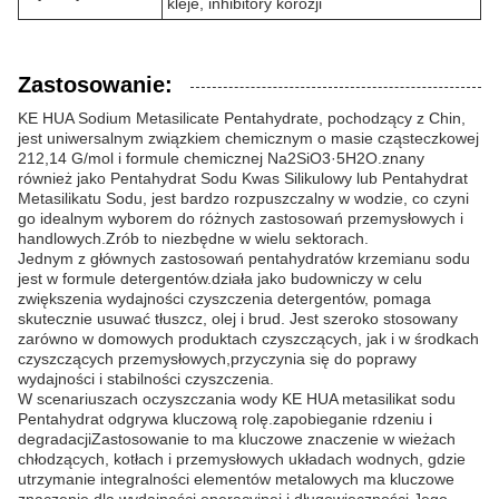
kleje, inhibitory korozji
Zastosowanie:
KE HUA Sodium Metasilicate Pentahydrate, pochodzący z Chin,
jest uniwersalnym związkiem chemicznym o masie cząsteczkowej
212,14 G/mol i formule chemicznej Na2SiO3·5H2O.znany
również jako Pentahydrat Sodu Kwas Silikulowy lub Pentahydrat
Metasilikatu Sodu, jest bardzo rozpuszczalny w wodzie, co czyni
go idealnym wyborem do różnych zastosowań przemysłowych i
handlowych.Zrób to niezbędne w wielu sektorach.
Jednym z głównych zastosowań pentahydratów krzemianu sodu
jest w formule detergentów.działa jako budowniczy w celu
zwiększenia wydajności czyszczenia detergentów, pomaga
skutecznie usuwać tłuszcz, olej i brud. Jest szeroko stosowany
zarówno w domowych produktach czyszczących, jak i w środkach
czyszczących przemysłowych,przyczynia się do poprawy
wydajności i stabilności czyszczenia.
W scenariuszach oczyszczania wody KE HUA metasilikat sodu
Pentahydrat odgrywa kluczową rolę.zapobieganie rdzeniu i
degradacjiZastosowanie to ma kluczowe znaczenie w wieżach
chłodzących, kotłach i przemysłowych układach wodnych, gdzie
utrzymanie integralności elementów metalowych ma kluczowe