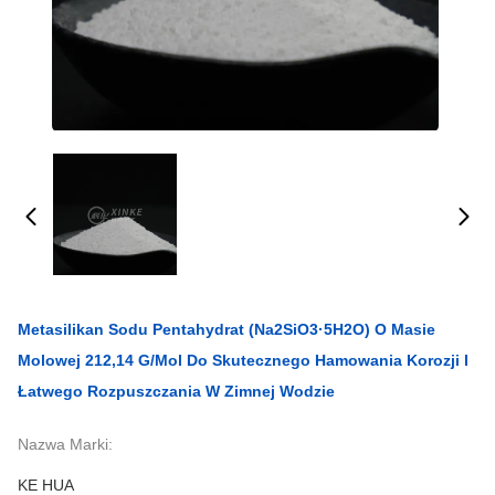
Metasilikan Sodu Pentahydrat (Na2SiO3·5H2O) O Masie
Molowej 212,14 G/mol Do Skutecznego Hamowania Korozji I
Łatwego Rozpuszczania W Zimnej Wodzie
Nazwa Marki:
KE HUA