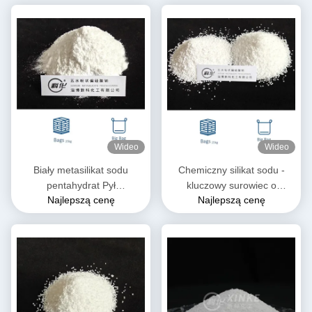
Wideo
Wideo
Biały metasilikat sodu
Chemiczny silikat sodu -
pentahydrat Pył
kluczowy surowiec o
Najlepszą cenę
Najlepszą cenę
Na2SiO3·5H2O
wszechstronnych
Rozpuszczalny w wodzie
właściwościach