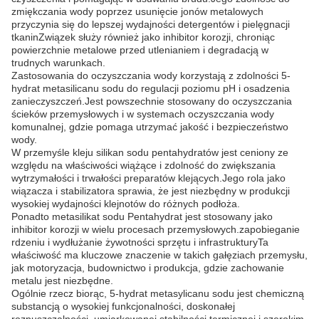
zmiękczania wody poprzez usunięcie jonów metalowych
przyczynia się do lepszej wydajności detergentów i pielęgnacji
tkaninZwiązek służy również jako inhibitor korozji, chroniąc
powierzchnie metalowe przed utlenianiem i degradacją w
trudnych warunkach.
Zastosowania do oczyszczania wody korzystają z zdolności 5-
hydrat metasilicanu sodu do regulacji poziomu pH i osadzenia
zanieczyszczeń.Jest powszechnie stosowany do oczyszczania
ścieków przemysłowych i w systemach oczyszczania wody
komunalnej, gdzie pomaga utrzymać jakość i bezpieczeństwo
wody.
W przemyśle kleju silikan sodu pentahydratów jest ceniony ze
względu na właściwości wiążące i zdolność do zwiększania
wytrzymałości i trwałości preparatów klejących.Jego rola jako
wiązacza i stabilizatora sprawia, że jest niezbędny w produkcji
wysokiej wydajności klejnotów do różnych podłoża.
Ponadto metasilikat sodu Pentahydrat jest stosowany jako
inhibitor korozji w wielu procesach przemysłowych.zapobieganie
rdzeniu i wydłużanie żywotności sprzętu i infrastrukturyTa
właściwość ma kluczowe znaczenie w takich gałęziach przemysłu,
jak motoryzacja, budownictwo i produkcja, gdzie zachowanie
metalu jest niezbędne.
Ogólnie rzecz biorąc, 5-hydrat metasylicanu sodu jest chemiczną
substancją o wysokiej funkcjonalności, doskonałej