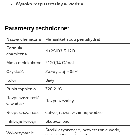
Wysoko rozpuszczalny w wodzie
Parametry techniczne:
Nazwa chemiczna
Metasilikat sodu pentahydrat
Formuła
Na2SiO3·5H2O
chemiczna
Masa molekularna
2120,14 G/mol
Czystość
Zazwyczaj ≥ 95%
Kolor
Biały
Punkt topnienia
720,2 °C
Rozpuszczalność
Rozpuszczalny
w wodzie
Rozpuszczalność
Łatwo, nawet w zimnej wodzie
Inhibicja korozji
Skuteczność
Środki czyszczące, oczyszczanie wody,
Wykorzystanie