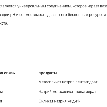
вляется универсальным соединением, которое играет важн
ации pH и совместимость делают его бесценным ресурсом 
афта.
я связь
продукты
Метасиликат натрия пентагидрат
ты
Натрий метасиликат нонагидрат
я
Силикат натрия жидкий