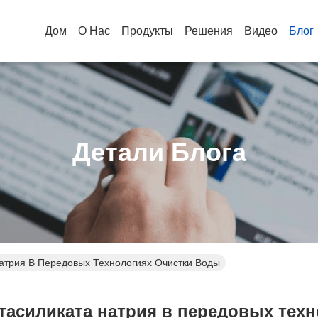
Дом
О Нас
Продукты
Решения
Видео
Блог
Детали Блога
атрия В Передовых Технологиях Очистки Воды
тасиликата натрия в передовых тех