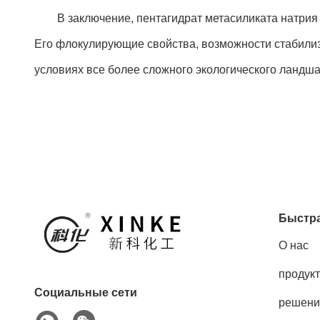
В заключение, пентагидрат метасиликата натрия я
Его флокулирующие свойства, возможности стабилиз
условиях все более сложного экологического ландш
Быстра
О нас
продук
Социальные сети
решени