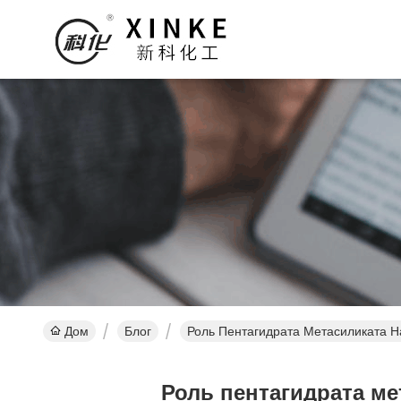
Дом
Блог
Роль Пентагидрата Метасиликата Н
Роль пентагидрата ме