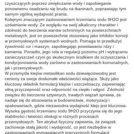
czyszczących poprzez zmiękczanie wody i zapobieganie
ponownemu osadzaniu się brudu na tkaninach, poprawiając tym
samym ogólną wydajność prania.
Kolejnym znaczącym zastosowaniem krzemianu sodu 9H2O jest
uzdatnianie wody. Ze względu na swój alkaliczny charakter i
zdolność do tworzenia warstw ochronnych na powierzchniach
metalowych, jest on powszechnie stosowany jako inhibitor korozji
w przemysłowych systemach wodnych. Pomaga to przedłużyć
żywotność rur i maszyn, zapobiegając powstawaniu rdzy i
kamienia. Ponadto, jego rola w regulacji poziomu pH i wytrącaniu
zanieczyszczeń czyni go skutecznym środkiem do oczyszczania i
kondycjonowania wody zarówno w zastosowaniach komunalnych,
jak i przemysłowych.
W przemyśle klejów metasilikan sodu dziewięciowodny jest
ceniony za swoje doskonałe właściwości wiążące. Służy jako
kluczowy składnik formulacji klejów i uszczelniaczy, zapewniając
silną przyczepność oraz odporność na ciepło i wilgoć. Zdolność
związku do tworzenia sztywnych, trwałych wiązań sprawia, że
nadaje się do stosowania w budownictwie, motoryzacji i
opakowaniach, gdzie niezawodna wydajność kleju jest kluczowa.
Wysoka gęstość krzemianu sodu 9H2O przyczynia się do jego
stabilności i łatwości obsługi w różnych procesach
przemysłowych. Ten atrybut fizyczny zapewnia, że związek
zachowuje stałą jakość i wydajność, co jest niezbędne w
zastosowaniach wymagających precyzyjnych formulacji