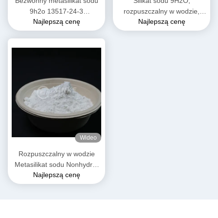
Bezwonny metasilikat sodu
Silikat sodu 9H2O,
9h2o 13517-24-3
rozpuszczalny w wodzie,
Najlepszą cenę
Najlepszą cenę
Rozpuszczalny w wodzie
rozpuszczalny w 54% w
wodzie krystalicznej
Wideo
Rozpuszczalny w wodzie
Metasilikat sodu Nonhydrat
Najlepszą cenę
Białe i swobodnie płynące
granule Proszek Woda
krystaliczna 54%