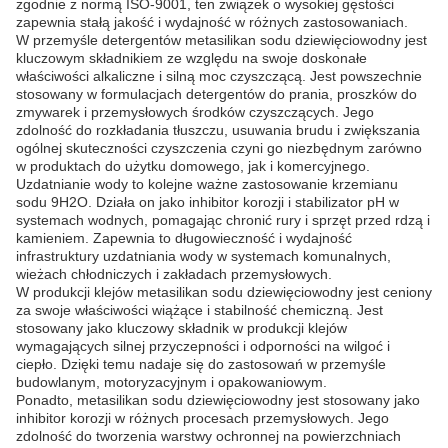
zgodnie z normą ISO-9001, ten związek o wysokiej gęstości
zapewnia stałą jakość i wydajność w różnych zastosowaniach.
W przemyśle detergentów metasilikan sodu dziewięciowodny jest
kluczowym składnikiem ze względu na swoje doskonałe
właściwości alkaliczne i silną moc czyszczącą. Jest powszechnie
stosowany w formulacjach detergentów do prania, proszków do
zmywarek i przemysłowych środków czyszczących. Jego
zdolność do rozkładania tłuszczu, usuwania brudu i zwiększania
ogólnej skuteczności czyszczenia czyni go niezbędnym zarówno
w produktach do użytku domowego, jak i komercyjnego.
Uzdatnianie wody to kolejne ważne zastosowanie krzemianu
sodu 9H2O. Działa on jako inhibitor korozji i stabilizator pH w
systemach wodnych, pomagając chronić rury i sprzęt przed rdzą i
kamieniem. Zapewnia to długowieczność i wydajność
infrastruktury uzdatniania wody w systemach komunalnych,
wieżach chłodniczych i zakładach przemysłowych.
W produkcji klejów metasilikan sodu dziewięciowodny jest ceniony
za swoje właściwości wiążące i stabilność chemiczną. Jest
stosowany jako kluczowy składnik w produkcji klejów
wymagających silnej przyczepności i odporności na wilgoć i
ciepło. Dzięki temu nadaje się do zastosowań w przemyśle
budowlanym, motoryzacyjnym i opakowaniowym.
Ponadto, metasilikan sodu dziewięciowodny jest stosowany jako
inhibitor korozji w różnych procesach przemysłowych. Jego
zdolność do tworzenia warstwy ochronnej na powierzchniach