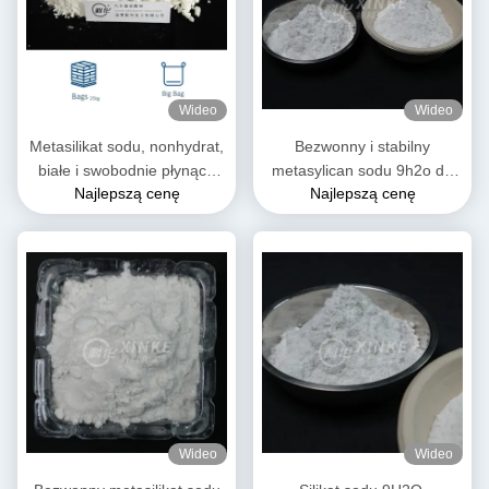
Wideo
Wideo
Metasilikat sodu, nonhydrat,
Bezwonny i stabilny
białe i swobodnie płynące
metasylican sodu 9h2o do
Najlepszą cenę
Najlepszą cenę
granule / proszek 13517-24-
zastosowań przemysłowych
3
Wideo
Wideo