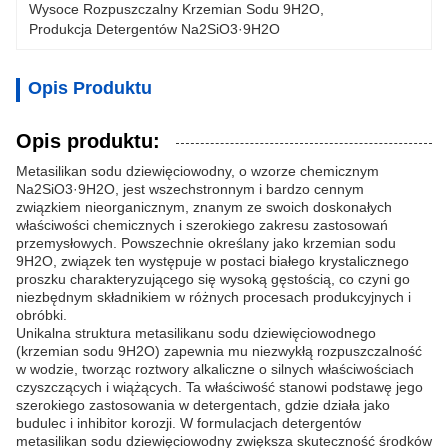
Wysoce Rozpuszczalny Krzemian Sodu 9H2O
, 
Produkcja Detergentów Na2SiO3·9H2O
Opis Produktu
Opis produktu:
Metasilikan sodu dziewięciowodny, o wzorze chemicznym
Na2SiO3·9H2O, jest wszechstronnym i bardzo cennym
związkiem nieorganicznym, znanym ze swoich doskonałych
właściwości chemicznych i szerokiego zakresu zastosowań
przemysłowych. Powszechnie określany jako krzemian sodu
9H2O, związek ten występuje w postaci białego krystalicznego
proszku charakteryzującego się wysoką gęstością, co czyni go
niezbędnym składnikiem w różnych procesach produkcyjnych i
obróbki.
Unikalna struktura metasilikanu sodu dziewięciowodnego
(krzemian sodu 9H2O) zapewnia mu niezwykłą rozpuszczalność
w wodzie, tworząc roztwory alkaliczne o silnych właściwościach
czyszczących i wiążących. Ta właściwość stanowi podstawę jego
szerokiego zastosowania w detergentach, gdzie działa jako
budulec i inhibitor korozji. W formulacjach detergentów
metasilikan sodu dziewięciowodny zwiększa skuteczność środków