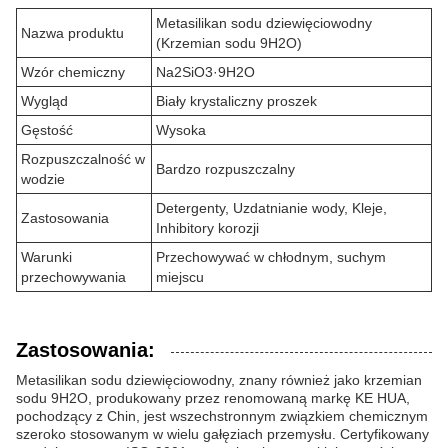
Metasilikan sodu dziewięciowodny
Nazwa produktu
(Krzemian sodu 9H2O)
Wzór chemiczny
Na2SiO3·9H2O
Wygląd
Biały krystaliczny proszek
Gęstość
Wysoka
Rozpuszczalność w
Bardzo rozpuszczalny
wodzie
Detergenty, Uzdatnianie wody, Kleje,
Zastosowania
Inhibitory korozji
Warunki
Przechowywać w chłodnym, suchym
przechowywania
miejscu
Zastosowania:
Metasilikan sodu dziewięciowodny, znany również jako krzemian
sodu 9H2O, produkowany przez renomowaną markę KE HUA,
pochodzący z Chin, jest wszechstronnym związkiem chemicznym
szeroko stosowanym w wielu gałęziach przemysłu. Certyfikowany