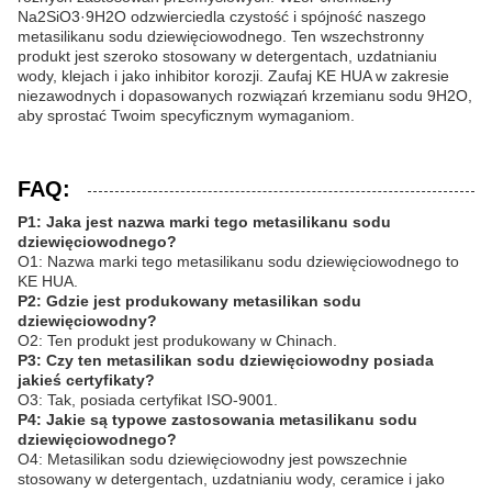
Na2SiO3·9H2O odzwierciedla czystość i spójność naszego
metasilikanu sodu dziewięciowodnego. Ten wszechstronny
produkt jest szeroko stosowany w detergentach, uzdatnianiu
wody, klejach i jako inhibitor korozji. Zaufaj KE HUA w zakresie
niezawodnych i dopasowanych rozwiązań krzemianu sodu 9H2O,
aby sprostać Twoim specyficznym wymaganiom.
FAQ:
P1: Jaka jest nazwa marki tego metasilikanu sodu
dziewięciowodnego?
O1: Nazwa marki tego metasilikanu sodu dziewięciowodnego to
KE HUA.
P2: Gdzie jest produkowany metasilikan sodu
dziewięciowodny?
O2: Ten produkt jest produkowany w Chinach.
P3: Czy ten metasilikan sodu dziewięciowodny posiada
jakieś certyfikaty?
O3: Tak, posiada certyfikat ISO-9001.
P4: Jakie są typowe zastosowania metasilikanu sodu
dziewięciowodnego?
O4: Metasilikan sodu dziewięciowodny jest powszechnie
stosowany w detergentach, uzdatnianiu wody, ceramice i jako