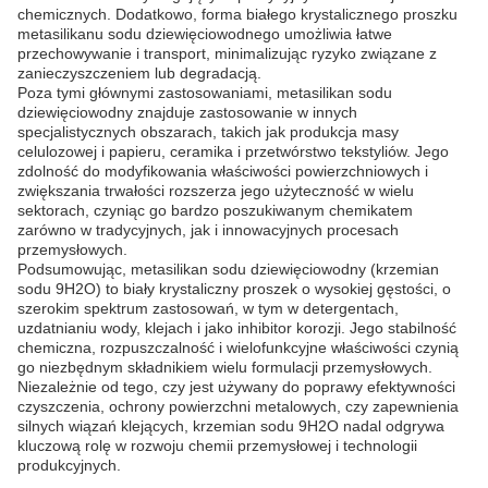
chemicznych. Dodatkowo, forma białego krystalicznego proszku
metasilikanu sodu dziewięciowodnego umożliwia łatwe
przechowywanie i transport, minimalizując ryzyko związane z
zanieczyszczeniem lub degradacją.
Poza tymi głównymi zastosowaniami, metasilikan sodu
dziewięciowodny znajduje zastosowanie w innych
specjalistycznych obszarach, takich jak produkcja masy
celulozowej i papieru, ceramika i przetwórstwo tekstyliów. Jego
zdolność do modyfikowania właściwości powierzchniowych i
zwiększania trwałości rozszerza jego użyteczność w wielu
sektorach, czyniąc go bardzo poszukiwanym chemikatem
zarówno w tradycyjnych, jak i innowacyjnych procesach
przemysłowych.
Podsumowując, metasilikan sodu dziewięciowodny (krzemian
sodu 9H2O) to biały krystaliczny proszek o wysokiej gęstości, o
szerokim spektrum zastosowań, w tym w detergentach,
uzdatnianiu wody, klejach i jako inhibitor korozji. Jego stabilność
chemiczna, rozpuszczalność i wielofunkcyjne właściwości czynią
go niezbędnym składnikiem wielu formulacji przemysłowych.
Niezależnie od tego, czy jest używany do poprawy efektywności
czyszczenia, ochrony powierzchni metalowych, czy zapewnienia
silnych wiązań klejących, krzemian sodu 9H2O nadal odgrywa
kluczową rolę w rozwoju chemii przemysłowej i technologii
produkcyjnych.