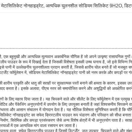
मेटासिलिकेट नोनहाइड्रेट
, 
अत्यधिक घुलनशील सोडियम सिलिकेट 9H2O
, 
डिट
बहुमुखी और अत्यधिक मूल्यवान अकार्बनिक यौगिक है जो अपने उत्कृष्ट रासायनिक गुणों और 
ीय पाउडर के रूप में दिखाई देता है जिसकी विशेषता इसकी उच्च घनत्व है, जो इसे विभिन्न 
नी में उल्लेखनीय घुलनशीलता प्रदान करती है, जिससे क्षारीय घोल बनते हैं जो मजबूत सफाई 
टर्जेंट फॉर्मूलेशन में, सोडियम मेटासिलिकेट नॉनहाइड्रेट पानी को नरम करके और कपड़ों पर ग
ारीय प्रकृति और धातु की सतहों पर सुरक्षात्मक परतें बनाने की क्षमता के कारण, इसका उपयो
मदद करता है। इसके अलावा, पीएच स्तर को समायोजित करने और अशुद्धियों को अवक्षेपित करने मे
गुणों के लिए महत्व दिया जाता है। यह चिपकने वाले और सीलेंट के लिए फॉर्मूलेशन में एक प्रम
िव और पैकेजिंग अनुप्रयोगों में उपयोग के लिए उपयुक्त बनाती है जहां विश्वसनीय चिपकने वाला
िरता और आसान संचालन में योगदान देता है। यह भौतिक विशेषता सुनिश्चित करती है कि यौगिक 
ासिलिकेट नॉनहाइड्रेट का सफेद क्रिस्टलीय पाउडर रूप भंडारण और परिवहन को सीधा बनाता है
ण, सिरेमिक और कपड़ा प्रसंस्करण जैसे अन्य विशेष क्षेत्रों में भी अनुप्रयोग पाता है। सतह क
्रियाओं में एक अत्यधिक मांग वाला रसायन बन जाता है।
घनत्व वाला, सफेद क्रिस्टलीय पाउडर है जिसमें डिटर्जेंट, जल उपचार, चिपकने वाले और संक्