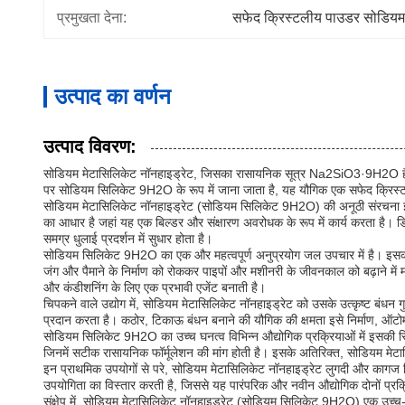
प्रमुखता देना:
सफेद क्रिस्टलीय पाउडर सोडियम 
उत्पाद का वर्णन
उत्पाद विवरण:
सोडियम मेटासिलिकेट नॉनहाइड्रेट, जिसका रासायनिक सूत्र Na2SiO3·9H2O है, एक 
पर सोडियम सिलिकेट 9H2O के रूप में जाना जाता है, यह यौगिक एक सफेद क्रिस्टल
सोडियम मेटासिलिकेट नॉनहाइड्रेट (सोडियम सिलिकेट 9H2O) की अनूठी संरचना इसे पा
का आधार है जहां यह एक बिल्डर और संक्षारण अवरोधक के रूप में कार्य करता है। डि
समग्र धुलाई प्रदर्शन में सुधार होता है।
सोडियम सिलिकेट 9H2O का एक और महत्वपूर्ण अनुप्रयोग जल उपचार में है। इसकी क्ष
जंग और पैमाने के निर्माण को रोककर पाइपों और मशीनरी के जीवनकाल को बढ़ाने में 
और कंडीशनिंग के लिए एक प्रभावी एजेंट बनाती है।
चिपकने वाले उद्योग में, सोडियम मेटासिलिकेट नॉनहाइड्रेट को उसके उत्कृष्ट बंधन 
प्रदान करता है। कठोर, टिकाऊ बंधन बनाने की यौगिक की क्षमता इसे निर्माण, ऑटोमोट
सोडियम सिलिकेट 9H2O का उच्च घनत्व विभिन्न औद्योगिक प्रक्रियाओं में इसकी स्थ
जिनमें सटीक रासायनिक फॉर्मूलेशन की मांग होती है। इसके अतिरिक्त, सोडियम मेट
इन प्राथमिक उपयोगों से परे, सोडियम मेटासिलिकेट नॉनहाइड्रेट लुगदी और कागज निर्मा
उपयोगिता का विस्तार करती है, जिससे यह पारंपरिक और नवीन औद्योगिक दोनों प्रक
संक्षेप में, सोडियम मेटासिलिकेट नॉनहाइड्रेट (सोडियम सिलिकेट 9H2O) एक उच्च-