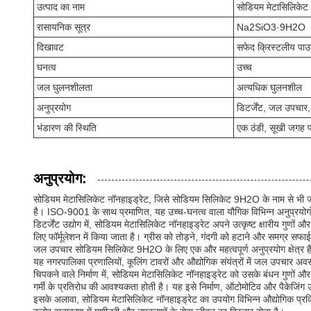
उत्पाद का नाम
सोडियम मेटासिलिकेट
रासायनिक सूत्र
Na2SiO3·9H2O
दिखावट
सफेद क्रिस्टलीय पा
घनत्व
उच्च
जल घुलनशीलता
अत्यधिक घुलनशील
अनुप्रयोग
डिटर्जेंट, जल उपचार,
भंडारण की स्थिति
एक ठंडी, सूखी जगह पर
अनुप्रयोग:
सोडियम मेटासिलिकेट नॉनहाइड्रेट, जिसे सोडियम सिलिकेट 9H2O के नाम से भी जाना ज
है। ISO-9001 के साथ प्रमाणित, यह उच्च-घनत्व वाला यौगिक विभिन्न अनुप्रयोगों 
डिटर्जेंट उद्योग में, सोडियम मेटासिलिकेट नॉनहाइड्रेट अपने उत्कृष्ट क्षारीय गु
लिए फॉर्मूलेशन में किया जाता है। ग्रीस को तोड़ने, गंदगी को हटाने और समग्र सफाई
जल उपचार सोडियम सिलिकेट 9H2O के लिए एक और महत्वपूर्ण अनुप्रयोग क्षेत्र है। 
यह नगरपालिका प्रणालियों, कूलिंग टावरों और औद्योगिक संयंत्रों में जल उपचार अवस
चिपकने वाले निर्माण में, सोडियम मेटासिलिकेट नॉनहाइड्रेट को उसके बंधन गुणों औ
गर्मी के प्रतिरोध की आवश्यकता होती है। यह इसे निर्माण, ऑटोमोटिव और पैकेजिंग उद्य
इसके अलावा, सोडियम मेटासिलिकेट नॉनहाइड्रेट का उपयोग विभिन्न औद्योगिक प्रक्र