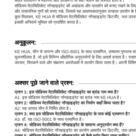
कठोर वातावरण में मशीनरी और उपकरणों के सेवा जीवन का विस्तार होता है।
सोडियम मेटासिलिकेट नॉनहाइड्रेट की अखंडता और प्रदर्शन को बनाए रखने के लिए,
और रासायनिक गुणों को बनाए रखे, जिससे यह आवश्यकतानुसार तत्काल उपयोग के ल
कुल मिलाकर, KE HUA से सोडियम मेटासिलिकेट नॉनहाइड्रेट डिटर्जेंट, जल उपचार,
इसकी अनिवार्य भूमिका को प्रदर्शित करता है।
अनुकूलन:
KE HUA, चीन से उत्पन्न और ISO-9001 के साथ प्रमाणित, उच्चतम गुणवत्ता मानक
घुलनशीलता है, जो इसे विभिन्न औद्योगिक अनुप्रयोगों के लिए आदर्श बनाता है। र
उपचार, चिपकने वाले और संक्षारण अवरोधकों में उपयोग किया जाता है। अपनी वि
अक्सर पूछे जाने वाले प्रश्न:
प्रश्न 1: इस सोडियम मेटासिलिकेट नॉनहाइड्रेट का ब्रांड नाम क्या है?
A1: इस सोडियम मेटासिलिकेट नॉनहाइड्रेट का ब्रांड नाम KE HUA है।
प्रश्न 2: सोडियम मेटासिलिकेट नॉनहाइड्रेट का निर्माण कहाँ किया जाता है?
A2: यह उत्पाद चीन में निर्मित होता है।
प्रश्न 3: क्या इस सोडियम मेटासिलिकेट नॉनहाइड्रेट के पास कोई प्रमाणन है?
A3: हाँ, यह ISO-9001 के साथ प्रमाणित है।
प्रश्न 4: सोडियम मेटासिलिकेट नॉनहाइड्रेट के सामान्य अनुप्रयोग क्या हैं?
A4: सोडियम मेटासिलिकेट नॉनहाइड्रेट का उपयोग आमतौर पर डिटर्जेंट, जल उपचार
प्रश्न 5: सोडियम मेटासिलिकेट नॉनहाइड्रेट को कैसे स्टोर किया जाना चाहिए?