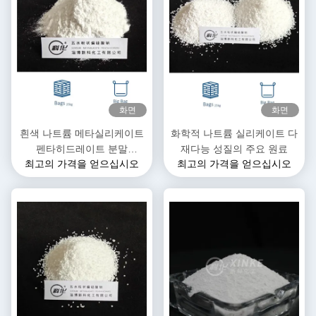
화면
화면
흰색 나트륨 메타실리케이트
화학적 나트륨 실리케이트 다
펜타히드레이트 분말
재다능 성질의 주요 원료
최고의 가격을 얻으십시오
최고의 가격을 얻으십시오
Na2SiO3·5H2O 물에 녹는