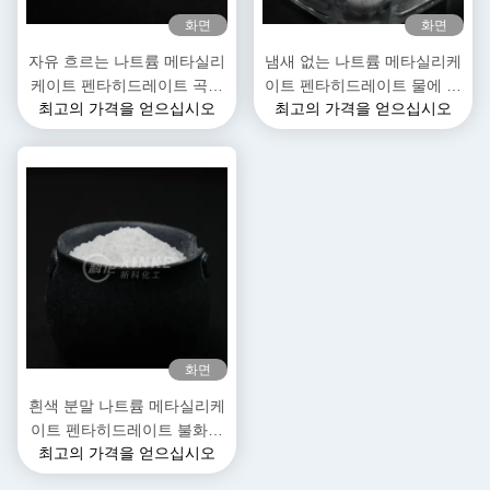
화면
화면
자유 흐르는 나트륨 메타실리
냄새 없는 나트륨 메타실리케
케이트 펜타히드레이트 곡물
이트 펜타히드레이트 물에 녹
최고의 가격을 얻으십시오
최고의 가격을 얻으십시오
흰색
는 분자량 212.14 G/mol
화면
흰색 분말 나트륨 메타실리케
이트 펜타히드레이트 불화성
최고의 가격을 얻으십시오
이 없고 건조한 곳에 보관하기
에 적합하다