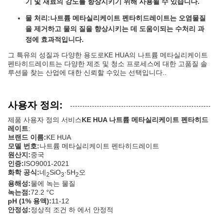
기 및 재료의 강도를 향상시키기 위해 사용될 수 있습니다.
물 처리:
나트륨 메타실리케이트 펜타히드레이트는 오염물질
을 제거하고 물의 질을 향상시키는 데 도움이되는 수처리 과
정에 효과적입니다.
그 특유의 성질과 다양한 용도로KE HUA의 나트륨 메타실리케이트
펜타히드레이트는 다양한 제조 및 청소 프로세스에 대한 고품질 솔
루션을 찾는 산업에 대한 신뢰할 수있는 선택입니다..
사용자 정의:
제품 사용자 정의 서비스
KE HUA 나트륨 메타실리케이트 펜타히드
레이트
:
브랜드 이름:
KE HUA
모델 번호:
나트륨 메타실리케이트 펜타히드레이트
원산지:
중국
인증:
ISO9001-2021
화학 공식:
네
SiO
·5H
오
2
3
2
용해성:
물에 녹는 물질
녹는점:
72.2 °C
pH (1% 용액):
11-12
안정성:
정상적 조건 하 에서 안정적