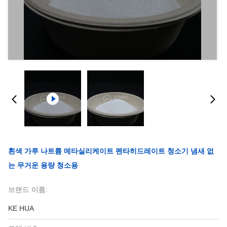
흰색 가루 나트륨 메타실리케이트 펜타히드레이트 청소기 냄새 없
는 무거운 용량 청소용
브랜드 이름:
KE HUA