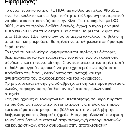
Εφαρμογές:
Το υγρό πυριτικό νάτριο KE HUA, με αριθμό μοντέλου XK-SSL,
είναι ένα ευέλικτο και υψηλής ποιότητας διάλυμα υγρού πυριτικού
νατρίου που κατασκευάζεται στην Κίνα. Πιστοποιημένο με ISO-
9001, αυτό το προϊόν διαθέτει διαυγές, άχρωμο υγρό με χημικό
τύπο Na2SiO3 και πυκνότητα 1,38 g/cm³. Το pH του κυμαίνεται
από 11,5 έως 12,5, καθιστώντας το μέτρια αλκαλικό. Για βέλτιστη
απόδοση και μακροζωία, θα πρέπει να αποθηκεύεται σε δροσερό,
ξηρό μέρος.
Το υγρό πυριτικό νάτριο χρησιμοποιείται ευρέως σε διάφορες
βιομηχανίες λόγω των εξαιρετικών του ιδιοτήτων συγκόλλησης,
σύνδεσης και στεγανοποίησης. Στον κατασκευαστικό τομέα, αυτό
το διάλυμα υγρού πυριτικού νατρίου χρησιμεύει ως αξιόπιστο
πρόσθετο τσιμέντου, ενισχύοντας την αντοχή και την
ανθεκτικότητα του σκυροδέματος και του κονιάματος.
Χρησιμοποιείται επίσης για αδιαβροχοποίηση και πυροπροστασία
υλικών, παρέχοντας πρόσθετη αντοχή στα περιβαλλοντικά
στοιχεία.
Στις βιομηχανίες αυτοκινήτων και μεταποίησης, το υγρό πυριτικό
νάτριο δρα ως προστατευτική επίστρωση για μπλοκ κινητήρων
και συστήματα εξάτμισης, συμβάλλοντας στην πρόληψη της
διάβρωσης και της θερμικής ζημιάς. Η ισχυρή αλκαλική του φύση
το καθιστά βασικό συστατικό στην παραγωγή απορρυπαντικών
και καθαριστικών, όπου συμβάλλει στην αποτελεσματική