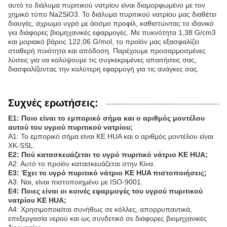
αυτό το διάλυμα πυριτικού νατρίου είναι διαμορφωμένο με τον
χημικό τύπο Na2SiO3. Το διάλυμα πυριτικού νατρίου μας διαθέτει
διαυγές, άχρωμο υγρό με άοσμο προφίλ, καθιστώντας το ιδανικό
για διάφορες βιομηχανικές εφαρμογές. Με πυκνότητα 1,38 G/cm3
και μοριακό βάρος 122,06 G/mol, το προϊόν μας εξασφαλίζει
σταθερή ποιότητα και απόδοση. Παρέχουμε προσαρμοσμένες
λύσεις για να καλύψουμε τις συγκεκριμένες απαιτήσεις σας,
διασφαλίζοντας την καλύτερη εφαρμογή για τις ανάγκες σας.
Συχνές ερωτήσεις:
Ε1: Ποιο είναι το εμπορικό σήμα και ο αριθμός μοντέλου
αυτού του υγρού πυριτικού νατρίου;
Α1: Το εμπορικό σήμα είναι KE HUA και ο αριθμός μοντέλου είναι
XK-SSL.
Ε2: Πού κατασκευάζεται το υγρό πυριτικό νάτριο KE HUA;
Α2: Αυτό το προϊόν κατασκευάζεται στην Κίνα.
Ε3: Έχει το υγρό πυριτικό νάτριο KE HUA πιστοποιήσεις;
Α3: Ναι, είναι πιστοποιημένο με ISO-9001.
Ε4: Ποιες είναι οι κοινές εφαρμογές του υγρού πυριτικού
νατρίου KE HUA;
Α4: Χρησιμοποιείται συνήθως σε κόλλες, απορρυπαντικά,
επεξεργασία νερού και ως συνδετικό σε διάφορες βιομηχανικές