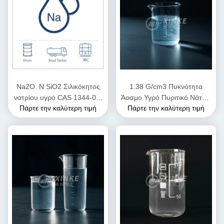
Na2O. N SiO2 Σιλικόκητος
1.38 G/cm3 Πυκνότητα
νατρίου υγρό CAS 1344-09-
Άοσμο Υγρό Πυριτικό Νάτριο
Πάρτε την καλύτερη τιμή
Πάρτε την καλύτερη τιμή
8 Μη εύφλεκτο
με 10 - 100 CP Ιξώδες για
Βιομηχανικές Εφαρμογές