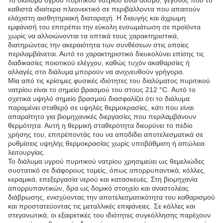
Το διάλυμα υγρού πυριτικού νατρίου είναι άοσμο, γεγονός που το
καθιστά ιδιαίτερα πλεονεκτικό σε περιβάλλοντα που απαιτούν
ελάχιστη αισθητηριακή διαταραχή. Η διαυγής και άχρωμη
εμφάνισή του επιτρέπει την εύκολη ενσωμάτωση σε προϊόντα
χωρίς να αλλοιώνονται τα οπτικά τους χαρακτηριστικά,
διατηρώντας την ακεραιότητα των συνθέσεων στις οποίες
περιλαμβάνεται. Αυτό το χαρακτηριστικό διευκολύνει επίσης τις
διαδικασίες ποιοτικού ελέγχου, καθώς τυχόν ακαθαρσίες ή
αλλαγές στο διάλυμα μπορούν να ανιχνευθούν γρήγορα.
Μία από τις κρίσιμες φυσικές ιδιότητες του διαλύματος πυριτικού
νατρίου είναι το σημείο βρασμού του στους 212 °C. Αυτό το
σχετικά υψηλό σημείο βρασμού διασφαλίζει ότι το διάλυμα
παραμένει σταθερό σε υψηλές θερμοκρασίες, κάτι που είναι
απαραίτητο για βιομηχανικές διεργασίες που περιλαμβάνουν
θερμότητα. Αυτή η θερμική σταθερότητα διευρύνει το πεδίο
χρήσης του, επιτρέποντάς του να αποδίδει αποτελεσματικά σε
ρυθμίσεις υψηλής θερμοκρασίας χωρίς υποβάθμιση ή απώλεια
λειτουργίας.
Το διάλυμα υγρού πυριτικού νατρίου χρησιμεύει ως θεμελιώδες
συστατικό σε διάφορους τομείς, όπως απορρυπαντικά, κόλλες,
κεραμικά, επεξεργασία νερού και κατασκευές. Στη βιομηχανία
απορρυπαντικών, δρα ως δομικό στοιχείο και αναστολέας
διάβρωσης, ενισχύοντας την αποτελεσματικότητα του καθαρισμού
και προστατεύοντας τις μεταλλικές επιφάνειες. Σε κόλλες και
στεγανωτικά, οι εξαιρετικές του ιδιότητες συγκόλλησης παρέχουν