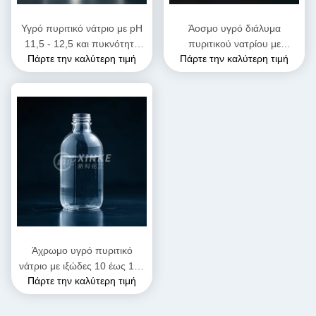
Υγρό πυριτικό νάτριο με pH
Άοσμο υγρό διάλυμα
11,5 - 12,5 και πυκνότητα
πυριτικού νατρίου με
Πάρτε την καλύτερη τιμή
Πάρτε την καλύτερη τιμή
1,38 G/cm3 για βιομηχανικές
πυκνότητα 1,38 g/cm3 και
εφαρμογές
pH 11,5 - 12,5 για
συγκολλητικά και
επεξεργασία νερού
Άχρωμο υγρό πυριτικό
νάτριο με ιξώδες 10 έως 100
Πάρτε την καλύτερη τιμή
CP και pH 11,5 έως 12,5 για
βιομηχανικές εφαρμογές