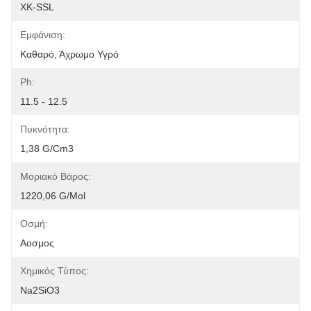
XK-SSL
Εμφάνιση:
Καθαρό, Άχρωμο Υγρό
Ph:
11.5 - 12.5
Πυκνότητα:
1,38 G/cm3
Μοριακό Βάρος:
1220,06 G/mol
Οσμή:
Αοσμος
Χημικός Τύπος:
Na2SiO3