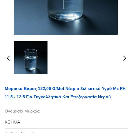
Μοριακό Βάρος 122,06 G/mol Νάτριο Σιλικατικό Υγρό Με PH
11,5 - 12,5 Για Συγκολλητικά Και Επεξεργασία Νερού
Ονομασία Μάρκας:
KE HUA