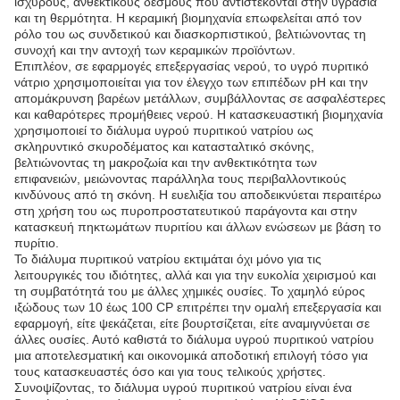
ισχυρούς, ανθεκτικούς δεσμούς που αντιστέκονται στην υγρασία
και τη θερμότητα. Η κεραμική βιομηχανία επωφελείται από τον
ρόλο του ως συνδετικού και διασκορπιστικού, βελτιώνοντας τη
συνοχή και την αντοχή των κεραμικών προϊόντων.
Επιπλέον, σε εφαρμογές επεξεργασίας νερού, το υγρό πυριτικό
νάτριο χρησιμοποιείται για τον έλεγχο των επιπέδων pH και την
απομάκρυνση βαρέων μετάλλων, συμβάλλοντας σε ασφαλέστερες
και καθαρότερες προμήθειες νερού. Η κατασκευαστική βιομηχανία
χρησιμοποιεί το διάλυμα υγρού πυριτικού νατρίου ως
σκληρυντικό σκυροδέματος και κατασταλτικό σκόνης,
βελτιώνοντας τη μακροζωία και την ανθεκτικότητα των
επιφανειών, μειώνοντας παράλληλα τους περιβαλλοντικούς
κινδύνους από τη σκόνη. Η ευελιξία του αποδεικνύεται περαιτέρω
στη χρήση του ως πυροπροστατευτικού παράγοντα και στην
κατασκευή πηκτωμάτων πυριτίου και άλλων ενώσεων με βάση το
πυρίτιο.
Το διάλυμα πυριτικού νατρίου εκτιμάται όχι μόνο για τις
λειτουργικές του ιδιότητες, αλλά και για την ευκολία χειρισμού και
τη συμβατότητά του με άλλες χημικές ουσίες. Το χαμηλό εύρος
ιξώδους των 10 έως 100 CP επιτρέπει την ομαλή επεξεργασία και
εφαρμογή, είτε ψεκάζεται, είτε βουρτσίζεται, είτε αναμιγνύεται σε
άλλες ουσίες. Αυτό καθιστά το διάλυμα υγρού πυριτικού νατρίου
μια αποτελεσματική και οικονομικά αποδοτική επιλογή τόσο για
τους κατασκευαστές όσο και για τους τελικούς χρήστες.
Συνοψίζοντας, το διάλυμα υγρού πυριτικού νατρίου είναι ένα