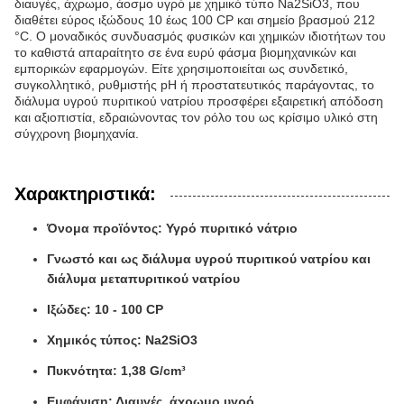
διαυγές, άχρωμο, άοσμο υγρό με χημικό τύπο Na2SiO3, που
διαθέτει εύρος ιξώδους 10 έως 100 CP και σημείο βρασμού 212
°C. Ο μοναδικός συνδυασμός φυσικών και χημικών ιδιοτήτων του
το καθιστά απαραίτητο σε ένα ευρύ φάσμα βιομηχανικών και
εμπορικών εφαρμογών. Είτε χρησιμοποιείται ως συνδετικό,
συγκολλητικό, ρυθμιστής pH ή προστατευτικός παράγοντας, το
διάλυμα υγρού πυριτικού νατρίου προσφέρει εξαιρετική απόδοση
και αξιοπιστία, εδραιώνοντας τον ρόλο του ως κρίσιμο υλικό στη
σύγχρονη βιομηχανία.
Χαρακτηριστικά:
Όνομα προϊόντος: Υγρό πυριτικό νάτριο
Γνωστό και ως διάλυμα υγρού πυριτικού νατρίου και
διάλυμα μεταπυριτικού νατρίου
Ιξώδες: 10 - 100 CP
Χημικός τύπος: Na2SiO3
Πυκνότητα: 1,38 G/cm³
Εμφάνιση: Διαυγές, άχρωμο υγρό