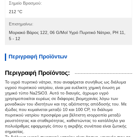
Σημείο Βρασμού:
212 °C
Επισημαίνω:
Μοριακό Βάρος 122
, 
06 G/mol Υγρό Πυριτικό Νάτριο
, 
PH 11
, 
5 - 12
Περιγραφή Προϊόντων
Περιγραφή Προϊόντος:
Το υγρό πυριτικό νάτριο, που αναφέρεται συνήθως ως διάλυμα
υγρού πυριτικού νατρίου, είναι μια ευέλικτη χημική ένωση με
χημικό τύπο Na2SiO3. Αυτό το διαυγές, άχρωμο υγρό
χρησιμοποιείται ευρέως σε διάφορες βιομηχανίες λόγω των
μοναδικών του ιδιοτήτων και της αξιόπιστης απόδοσής του. Με
ιξώδες που κυμαίνεται μεταξύ 10 και 100 CP, το διάλυμα
πυριτικού νατρίου προσφέρει μια βέλτιστη ισορροπία μεταξύ
ρευστότητας και σταθερότητας, καθιστώντας το κατάλληλο για
πολυάριθμες εφαρμογές όπου η ακριβής συνέπεια είναι ζωτικής
σημασίας.