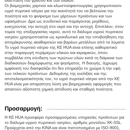
διάσπαση του γράσου και των ελαίων.
Οι βιομηχανίες χαρτιού και κλωστοϋφαντουργίας χρησιμοποιούν
υγρό πυριτικό νάτριο για την ικανότητά του να βελτιώνει την
ποιότητα και το φινίρισμα των χάρτινων προϊόντων και των
υφασμάτων. Δρα ως συνδετικό και παράγοντας μεγέθους,
ενισχύοντας την αντοχή στο νερό και την αντοχή. Επιπλέον, στον
τομέα της επεξεργασίας νερού, αυτό το διάλυμα υγρού πυριτικού
νατρίου χρησιμοποιείται ως κροκιδωτικό για την υποβοήθηση της
απομάκρυνσης ακαθαρσιών και βαρέων μετάλλων από τα λύματα.
Το υγρό πυριτικό νάτριο της KE HUA είναι επίσης καθοριστικό
στην παραγωγή πυρίμαχων υλικών και κεραμικών, όπου
συμβάλλει στη σύνδεση των πρώτων υλών κατά τη διάρκεια των
διαδικασιών διαμόρφωσης και ψησίματος. Η διαυγής, άχρωμη
εμφάνισή του διασφαλίζει ότι δεν επηρεάζει το χρώμα ή την υφή
των τελικών προϊόντων. Δεδομένης της ευελιξίας και της
αποτελεσματικότητάς του, το υγρό πυριτικό νάτριο από την KE
HUA είναι μια απαραίτητη λύση για βιομηχανικές εφαρμογές που
απαιτούν αξιόπιστη χημική απόδοση και σταθερή ποιότητα.
Προσαρμογή:
Η KE HUA προσφέρει προσαρμοσμένες υπηρεσίες προϊόντων για
το διάλυμα υγρού πυριτικού νατρίου, αριθμός μοντέλου XK-SSL.
Προέρχεται από την ΚΙΝΑ και είναι πιστοποιημένο με ISO-9001,