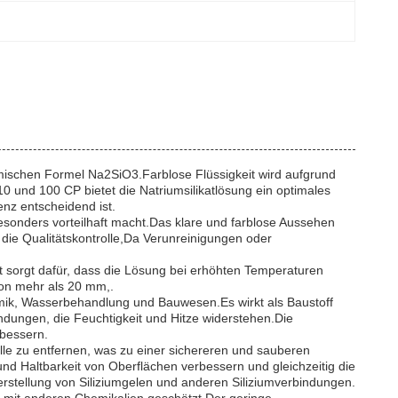
chemischen Formel Na2SiO3.Farblose Flüssigkeit wird aufgrund
10 und 100 CP bietet die Natriumsilikatlösung ein optimales
enz entscheidend ist.
besonders vorteilhaft macht.Das klare und farblose Aussehen
 die Qualitätskontrolle,Da Verunreinigungen oder
kt sorgt dafür, dass die Lösung bei erhöhten Temperaturen
 von mehr als 20 mm,.
amik, Wasserbehandlung und Bauwesen.Es wirkt als Baustoff
dungen, die Feuchtigkeit und Hitze widerstehen.Die
rbessern.
lle zu entfernen, was zu einer sichereren und sauberen
nd Haltbarkeit von Oberflächen verbessern und gleichzeitig die
erstellung von Siliziumgelen und anderen Siliziumverbindungen.