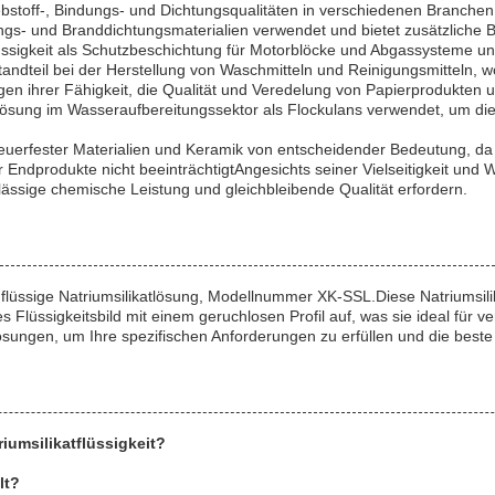
ebstoff-, Bindungs- und Dichtungsqualitäten in verschiedenen Branchen w
ngs- und Branddichtungsmaterialien verwendet und bietet zusätzliche 
tflüssigkeit als Schutzbeschichtung für Motorblöcke und Abgassysteme 
andteil bei der Herstellung von Waschmitteln und Reinigungsmitteln, wo 
 wegen ihrer Fähigkeit, die Qualität und Veredelung von Papierprodukte
katlösung im Wasseraufbereitungssektor als Flockulans verwendet, um 
ng feuerfester Materialien und Keramik von entscheidender Bedeutung, d
 Endprodukte nicht beeinträchtigtAngesichts seiner Vielseitigkeit und W
lässige chemische Leistung und gleichbleibende Qualität erfordern.
 flüssige Natriumsilikatlösung, Modellnummer XK-SSL.Diese Natriumsil
oses Flüssigkeitsbild mit einem geruchlosen Profil auf, was sie ideal f
ngen, um Ihre spezifischen Anforderungen zu erfüllen und die beste 
iumsilikatflüssigkeit?
lt?