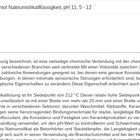
mol Natriumsilikatflüssigkeit
, 
pH 11
, 
5 - 12
atlösung bezeichnet, ist eine vielseitige chemische Verbindung mit der 
n verschiedenen Branchen weit verbreitet.Mit einer Viskosität zwischen 
ür zahlreiche Anwendungen geeignet ist, bei denen eine genaue Konsist
gebungen, in denen minimale sensorische Störungen erforderlich sind, 
ptische Eigenschaften zu verändern.Diese Eigenschaft erleichtert auch
likatlösung ist ihr Siedepunkt von 212 °C.Dieser relativ hohe Siedepun
n, unerlässlich ist.mit einer Breite von mehr als 20 mm und einer Breite
nte in verschiedenen Sektoren, darunter Waschmittel, Klebstoffe, Ker
en seine hervorragenden Bindungsmerkmale für starke, langlebige Bin
 Deflocculant, die Konsistenz und Festigkeit von Keramikprodukten zu ve
behandlung verwendet, um den pH-Wert zu kontrollieren und Schwermeta
s Natriumsilikat als Betonhärter und Staubdämpfer, die Langlebigkeit u
igt sich auch in seiner Verwendung als Brandschutzmittel und bei der H