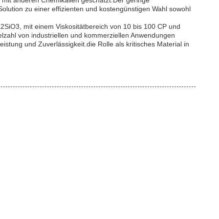
ät mit anderen Chemikalien geschätzt.Der geringe
olution zu einer effizienten und kostengünstigen Wahl sowohl
a2SiO3, mit einem Viskositätbereich von 10 bis 100 CP und
elzahl von industriellen und kommerziellen Anwendungen
istung und Zuverlässigkeit.die Rolle als kritisches Material in