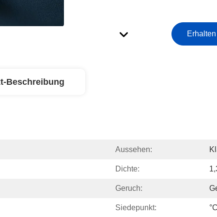
Erhalten
t-Beschreibung
Aussehen:
Kl
Dichte:
1
Geruch:
G
Siedepunkt:
°