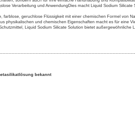
enschaften, sondern auch für ihre einfache Handhabung und Kompatibilit
gslose Verarbeitung und AnwendungDies macht Liquid Sodium Silicate S
e, farblose, geruchlose Flüssigkeit mit einer chemischen Formel von N
us physikalischen und chemischen Eigenschaften macht es für eine Vi
chutzmittel, Liquid Sodium Silicate Solution bietet außergewöhnliche Le
etasilikatlösung bekannt