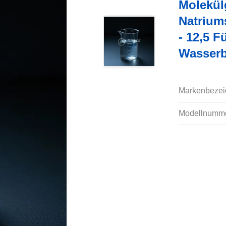
Molekül
Natriums
- 12,5 F
Wasser
Markenbezei
Modellnumme