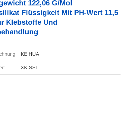
gewicht 122,06 G/mol
ilikat Flüssigkeit Mit PH-Wert 11,5
ür Klebstoffe Und
behandlung
chnung:
KE HUA
r:
XK-SSL