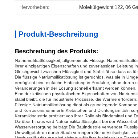
Hervorheben:
Molekülgewicht 122
, 
06 G/
Produkt-Beschreibung
Beschreibung des Produkts:
Natriumsilikatflüssigkeit, allgemein als Flüssige Natriumsilik
ihrer einzigartigen Eigenschaften und zuverlässigen Leistung i
Gleichgewicht zwischen Flüssigkeit und Stabilität.so dass es f
Die flüssige Natriumsilikatlösung ist geruchlos, was sie in Um
ermöglicht eine einfache Einbindung in Produkte, ohne deren o
Veränderungen in der Lösung schnell erkannt werden können.
Eine der kritischen physikalischen Eigenschaften von Natriumsi
stabil bleibt, die für industrielle Prozesse, die Wärme erforder
Flüssige Natriumsilikatlösung dient als grundlegende Kompone
und KorrosionshemmerIn Klebstoffen und Dichtungsmitteln sorg
Keramikindustrie profitiert von ihrer Rolle als Bindemittel und
Darüber hinaus wird Natriumsilikatflüssigkeit bei der Wasser
Wasserversorgung beiträgt.Die Bauindustrie verwendet Flüssige
Umweltgefahren durch Staub verringern.Seine Vielseitigkeit ze