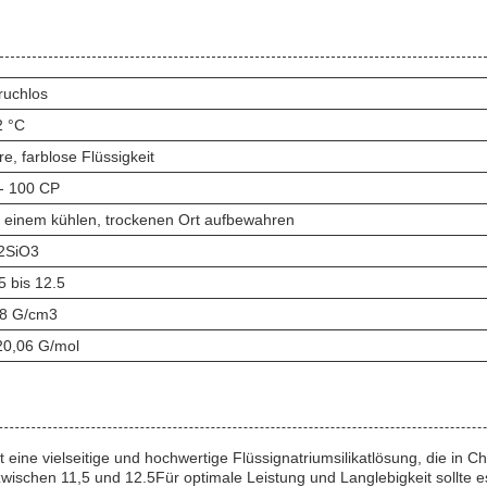
ruchlos
2 °C
re, farblose Flüssigkeit
- 100 CP
 einem kühlen, trockenen Ort aufbewahren
2SiO3
5 bis 12.5
38 G/cm3
20,06 G/mol
eine vielseitige und hochwertige Flüssignatriumsilikatlösung, die in Ch
wischen 11,5 und 12.5Für optimale Leistung und Langlebigkeit sollte e