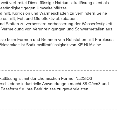
eit verbreitet.Diese flüssige Natriumsilikatlösung dient als
Beständigkeit gegen Umwelteinflüsse.
und hilft, Korrosion und Wärmeschäden zu verhindern.Seine
es hilft, Fett und Öle effektiv abzubauen.
n und Stoffen zu verbessern.Verbesserung der Wasserfestigkeit
die Vermeidung von Verunreinigungen und Schwermetallen aus
a sie beim Formen und Brennen von Rohstoffen hilft.Farbloses
irksamkeit ist Sodiumsilikatflüssigkeit von KE HUA eine
ikatlösung ist mit der chemischen Formel Na2SiO3
ür verschiedene industrielle Anwendungen macht.38 G/cm3 und
Passform für Ihre Bedürfnisse zu gewährleisten.