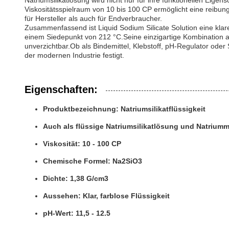
Natriumsilikatlösung wird nicht nur für ihre funktionellen Eig
Viskositätsspielraum von 10 bis 100 CP ermöglicht eine reibun
für Hersteller als auch für Endverbraucher.
Zusammenfassend ist Liquid Sodium Silicate Solution eine klar
einem Siedepunkt von 212 °C.Seine einzigartige Kombination a
unverzichtbar.Ob als Bindemittel, Klebstoff, pH-Regulator oder S
der modernen Industrie festigt.
Eigenschaften:
Produktbezeichnung: Natriumsilikatflüssigkeit
Auch als flüssige Natriumsilikatlösung und Natriumm
Viskosität: 10 - 100 CP
Chemische Formel: Na2SiO3
Dichte: 1,38 G/cm3
Aussehen: Klar, farblose Flüssigkeit
pH-Wert: 11,5 - 12.5