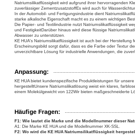
Natriumsilikatflüssigkeit wird aufgrund ihrer hervorragenden Kl
zuverlässiger ZementzusatzstoffEs wird auch für Wasserdichtu
In der Automobil- und Fertigungsindustrie dient Natriumsilika
starke alkalische Eigenschaft macht es zu einem wichtigen Best
Die Papier- und Textilindustrie nutzt Natriumsilikatflüssigkeit
und FestigkeitDarüber hinaus wird diese flüssige Natriumsili
Abwasser zu unterstützen.
KE HUA's Natriumsilikatflüssigkeit ist auch bei der Herstellu
Erscheinungsbild sorgt dafür, dass es die Farbe oder Textur der
unverzichtbare Lösung für industrielle Anwendungen, die zuver
Anpassung:
KE HUA bietet kundenspezifische Produktleistungen für unsere
hergestelltUnsere Natriumsilikatlösung weist ein klares, farbl
einem Molekülgewicht von 122Wir bieten maßgeschneiderte Lösu
Häufige Fragen:
F1: Wie lautet die Marke und die Modellnummer dieser Natr
A1: Die Marke KE HUA und die Modellnummer XK-SSL.
F2: Wo wird die KE HUA Natriumsilikatflüssigkeit hergestel