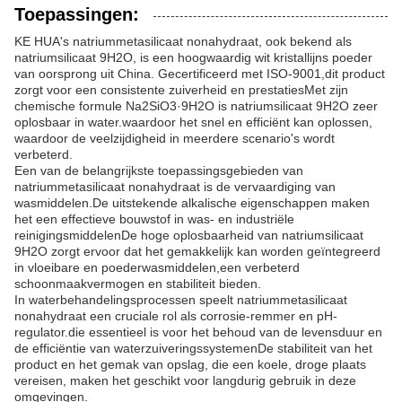
Toepassingen:
KE HUA's natriummetasilicaat nonahydraat, ook bekend als
natriumsilicaat 9H2O, is een hoogwaardig wit kristallijns poeder
van oorsprong uit China. Gecertificeerd met ISO-9001,dit product
zorgt voor een consistente zuiverheid en prestatiesMet zijn
chemische formule Na2SiO3·9H2O is natriumsilicaat 9H2O zeer
oplosbaar in water.waardoor het snel en efficiënt kan oplossen,
waardoor de veelzijdigheid in meerdere scenario's wordt
verbeterd.
Een van de belangrijkste toepassingsgebieden van
natriummetasilicaat nonahydraat is de vervaardiging van
wasmiddelen.De uitstekende alkalische eigenschappen maken
het een effectieve bouwstof in was- en industriële
reinigingsmiddelenDe hoge oplosbaarheid van natriumsilicaat
9H2O zorgt ervoor dat het gemakkelijk kan worden geïntegreerd
in vloeibare en poederwasmiddelen,een verbeterd
schoonmaakvermogen en stabiliteit bieden.
In waterbehandelingsprocessen speelt natriummetasilicaat
nonahydraat een cruciale rol als corrosie-remmer en pH-
regulator.die essentieel is voor het behoud van de levensduur en
de efficiëntie van waterzuiveringssystemenDe stabiliteit van het
product en het gemak van opslag, die een koele, droge plaats
vereisen, maken het geschikt voor langdurig gebruik in deze
omgevingen.