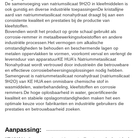
De samenvoeging van natriumsilicaat 9H2O in kleefmiddelen is
ook gunstig.en diverse industriële toepassingenDe kristallijne
aard van natriummetasilicaat nonahydraat draagt bij aan een
consistente kwaliteit en prestaties bij de productie van
kleefstoffen.
Bovendien wordt het product op grote schaal gebruikt als
corrosie-remmer in metaalbewerkingsvloeistoffen en andere
industriële processen.Het vermogen om alkalische
omstandigheden te behouden en beschermende lagen op
metalen oppervlakken te vormen, voorkomt verval en verlengt de
levensduur van apparatuurKE HUA's Natriummetasilicaat
Nonahydraat wordt vertrouwd door industrieën die betrouwbare
en effectieve corrosiebeheersingsoplossingen nodig hebben.
Samengevat is natriummetasilicaat nonahydraat (natriumsilicaat
9H2O) van KE HUA een onmisbare chemische stof in
wasmiddelen, waterbehandeling, kleefstoffen en corrosie
remmers.De hoge oplosbaarheid in water, gecertificeerde
kwaliteit en stabiele opslagomstandigheden maken het een
optimale keuze voor fabrikanten en industriële gebruikers die
prestaties en betrouwbaarheid zoeken.
Aanpassing: