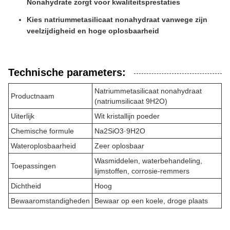
Nonahydrate zorgt voor kwaliteitsprestaties
Kies natriummetasilicaat nonahydraat vanwege zijn
veelzijdigheid en hoge oplosbaarheid
Technische parameters:
Natriummetasilicaat nonahydraat
Productnaam
(natriumsilicaat 9H2O)
Uiterlijk
Wit kristallijn poeder
Chemische formule
Na2SiO3·9H2O
Wateroplosbaarheid
Zeer oplosbaar
Wasmiddelen, waterbehandeling,
Toepassingen
lijmstoffen, corrosie-remmers
Dichtheid
Hoog
Bewaaromstandigheden
Bewaar op een koele, droge plaats