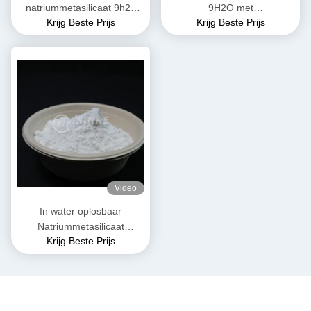
natriummetasilicaat 9h2o
9H2O met
Krijg Beste Prijs
Krijg Beste Prijs
13517-24-3
wateroplosbaarheid Losbaar
en 54% kristalwater
Video
In water oplosbaar
Natriummetasilicaat
Krijg Beste Prijs
Nonhydraat Wit en vrij
stromend Granulaat Poeder
Kristalwater 54%