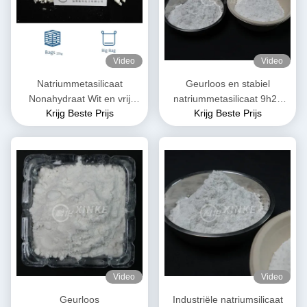
Video
Video
Natriummetasilicaat
Geurloos en stabiel
Nonahydraat Wit en vrij
natriummetasilicaat 9h2o
Krijg Beste Prijs
Krijg Beste Prijs
stromend korrels / poeder
voor industriële doeleinden
13517-24-3
Video
Video
Geurloos
Industriële natriumsilicaat