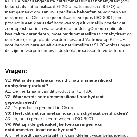
KE HUA biedt aangepaste natriummetasilicaat nonahydraat (ook
bekend als natriumsilicaat 9H2O of natriumsilicaat 9H2O) op
maat gemaakt om aan uw specifieke behoeften te voldoen.van
oorsprong uit China en gecertificeerd volgens ISO-9001, ons
product is een kwalitatief hoogwaardig wit kristallijn poeder dat
zeer oplosbaar is in water.waterbehandelingOm een optimale
kwaliteit te garanderen, moet natriummetasilicaat nonahydraat op
een koele, droge plaats worden bewaard.Vertrouw op KE HUA
voor betrouwbare en efficiënte natriumsilicaat 9H2O-oplossingen
die zijn ontworpen om uw industriële processen te verbeteren.
Vragen:
V1: Wat is de merknaam van dit natriummetasilicaat
nonhydraatproduct?
A1: De merknaam van dit product is KE HUA.
V2: Waar wordt natriummetasilicaat nonhydraat
geproduceerd?
A2: Dit product is gemaakt in China.
V3: Heeft dit natriummetasilicaat nonahydraat certificaten?
A3: Ja, het is gecertificeerd volgens ISO-9001.
V4: Wat zijn de gebruikelijke toepassingen van
natriummetasilicaat nonahydraat?
A4: Het wordt vaak gebruikt in wasmiddelen, waterbehandeling,