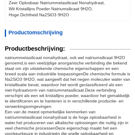
Zeer Oplosbaar Natriummetasilicaat Nonahydraat
, 
Wit Kristallijns Poeder Natriumsilicaat 9H2O
, 
Hoge Dichtheid Na2SiO3·9H2O
Productomschrijving
Productbeschrijving:
natriummetasilicaat nonahydraat, ook wel natriumsilicaat 9H2O
genoemd,is een veelzijdige anorganische verbinding die bekend
staat om zijn uitstekende chemische eigenschappen en een
breed scala aan industriële toepassingenDe chemische formule is
Na2SiO3·9H2O, wat aangeeft dat het negen moleculen water van
kristallisatie bevat, waardoor het wordt geclassificeerd als een
niet-hydraatvorm van natriummetasilicaat.Deze verbinding
verschijnt als een wit kristallijns poeder, waardoor het gemakkelijk
te identificeren en te hanteren is in verschillende productie- en
verwerkingsomgevingen.
Een van de meest opmerkelijke kenmerken van
natriummetasilicaat nonahydraat is de hoge oplosbaarheid in
water.het produceren van alkalische oplossingen die nuttig zijn in
veel chemische processenDeze eigenschap maakt het een
voorkeurkeuze in industrieën die snelle oplosbaarheid en