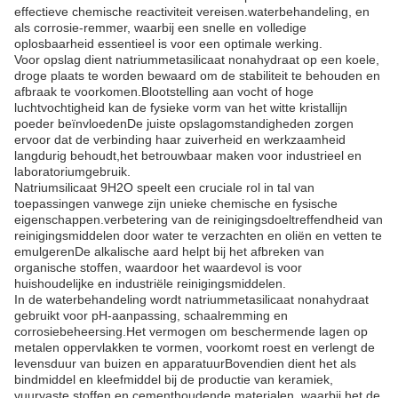
effectieve chemische reactiviteit vereisen.waterbehandeling, en
als corrosie-remmer, waarbij een snelle en volledige
oplosbaarheid essentieel is voor een optimale werking.
Voor opslag dient natriummetasilicaat nonahydraat op een koele,
droge plaats te worden bewaard om de stabiliteit te behouden en
afbraak te voorkomen.Blootstelling aan vocht of hoge
luchtvochtigheid kan de fysieke vorm van het witte kristallijn
poeder beïnvloedenDe juiste opslagomstandigheden zorgen
ervoor dat de verbinding haar zuiverheid en werkzaamheid
langdurig behoudt,het betrouwbaar maken voor industrieel en
laboratoriumgebruik.
Natriumsilicaat 9H2O speelt een cruciale rol in tal van
toepassingen vanwege zijn unieke chemische en fysische
eigenschappen.verbetering van de reinigingsdoeltreffendheid van
reinigingsmiddelen door water te verzachten en oliën en vetten te
emulgerenDe alkalische aard helpt bij het afbreken van
organische stoffen, waardoor het waardevol is voor
huishoudelijke en industriële reinigingsmiddelen.
In de waterbehandeling wordt natriummetasilicaat nonahydraat
gebruikt voor pH-aanpassing, schaalremming en
corrosiebeheersing.Het vermogen om beschermende lagen op
metalen oppervlakken te vormen, voorkomt roest en verlengt de
levensduur van buizen en apparatuurBovendien dient het als
bindmiddel en kleefmiddel bij de productie van keramiek,
vuurvaste stoffen en cementhoudende materialen, waarbij het de