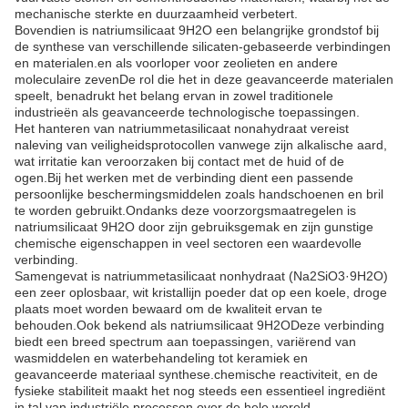
mechanische sterkte en duurzaamheid verbetert.
Bovendien is natriumsilicaat 9H2O een belangrijke grondstof bij
de synthese van verschillende silicaten-gebaseerde verbindingen
en materialen.en als voorloper voor zeolieten en andere
moleculaire zevenDe rol die het in deze geavanceerde materialen
speelt, benadrukt het belang ervan in zowel traditionele
industrieën als geavanceerde technologische toepassingen.
Het hanteren van natriummetasilicaat nonahydraat vereist
naleving van veiligheidsprotocollen vanwege zijn alkalische aard,
wat irritatie kan veroorzaken bij contact met de huid of de
ogen.Bij het werken met de verbinding dient een passende
persoonlijke beschermingsmiddelen zoals handschoenen en bril
te worden gebruikt.Ondanks deze voorzorgsmaatregelen is
natriumsilicaat 9H2O door zijn gebruiksgemak en zijn gunstige
chemische eigenschappen in veel sectoren een waardevolle
verbinding.
Samengevat is natriummetasilicaat nonhydraat (Na2SiO3·9H2O)
een zeer oplosbaar, wit kristallijn poeder dat op een koele, droge
plaats moet worden bewaard om de kwaliteit ervan te
behouden.Ook bekend als natriumsilicaat 9H2ODeze verbinding
biedt een breed spectrum aan toepassingen, variërend van
wasmiddelen en waterbehandeling tot keramiek en
geavanceerde materiaal synthese.chemische reactiviteit, en de
fysieke stabiliteit maakt het nog steeds een essentieel ingrediënt
in tal van industriële processen over de hele wereld.