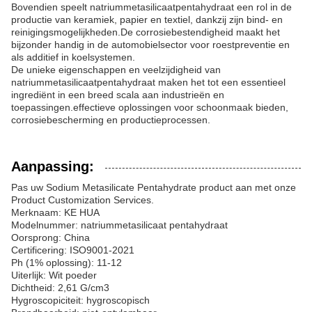
Bovendien speelt natriummetasilicaatpentahydraat een rol in de
productie van keramiek, papier en textiel, dankzij zijn bind- en
reinigingsmogelijkheden.De corrosiebestendigheid maakt het
bijzonder handig in de automobielsector voor roestpreventie en
als additief in koelsystemen.
De unieke eigenschappen en veelzijdigheid van
natriummetasilicaatpentahydraat maken het tot een essentieel
ingrediënt in een breed scala aan industrieën en
toepassingen.effectieve oplossingen voor schoonmaak bieden,
corrosiebescherming en productieprocessen.
Aanpassing:
Pas uw Sodium Metasilicate Pentahydrate product aan met onze
Product Customization Services.
Merknaam: KE HUA
Modelnummer: natriummetasilicaat pentahydraat
Oorsprong: China
Certificering: ISO9001-2021
Ph (1% oplossing): 11-12
Uiterlijk: Wit poeder
Dichtheid: 2,61 G/cm3
Hygroscopiciteit: hygroscopisch