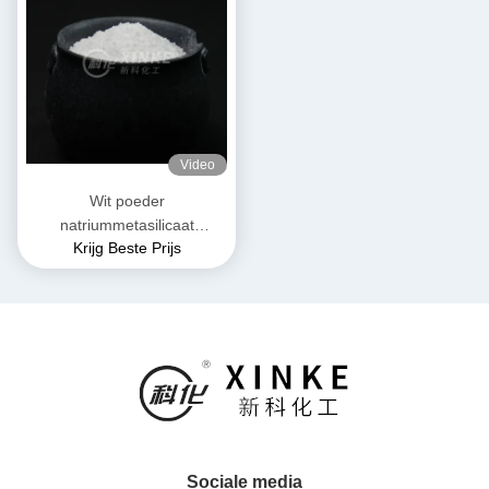
Video
Wit poeder
natriummetasilicaat
Krijg Beste Prijs
pentahydraat Niet
ontvlambaar en geschikt
voor opslag op een droge
plaats
Sociale media