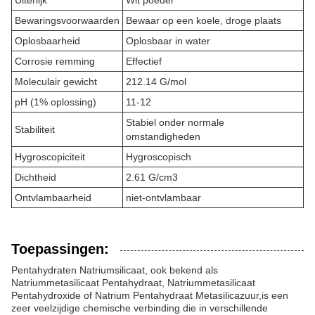
Uiterlijk
Wit poeder
Bewaringsvoorwaarden
Bewaar op een koele, droge plaats
Oplosbaarheid
Oplosbaar in water
Corrosie remming
Effectief
Moleculair gewicht
212.14 G/mol
pH (1% oplossing)
11-12
Stabiel onder normale
Stabiliteit
omstandigheden
Hygroscopiciteit
Hygroscopisch
Dichtheid
2.61 G/cm3
Ontvlambaarheid
niet-ontvlambaar
Toepassingen:
Pentahydraten Natriumsilicaat, ook bekend als
Natriummetasilicaat Pentahydraat, Natriummetasilicaat
Pentahydroxide of Natrium Pentahydraat Metasilicazuur,is een
zeer veelzijdige chemische verbinding die in verschillende