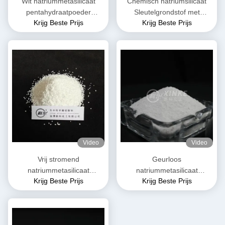
Wit natriummetasilicaat
Chemisch natriumsilicaat
pentahydraatpoeder
Sleutelgrondstof met
Krijg Beste Prijs
Krijg Beste Prijs
Na2SiO3·5H2O
veelzijdige eigenschappen
Video
Video
Vrij stromend
Geurloos
natriummetasilicaat
natriummetasilicaat
Krijg Beste Prijs
Krijg Beste Prijs
pentahydraat Granulaat Wit
pentahydraat Oplosbaar in
water Moleculair gewicht
212,14 g/mol