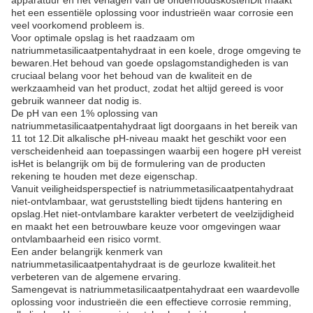
apparatuur en het verlagen van de onderhoudskostenDit maakt
het een essentiële oplossing voor industrieën waar corrosie een
veel voorkomend probleem is.
Voor optimale opslag is het raadzaam om
natriummetasilicaatpentahydraat in een koele, droge omgeving te
bewaren.Het behoud van goede opslagomstandigheden is van
cruciaal belang voor het behoud van de kwaliteit en de
werkzaamheid van het product, zodat het altijd gereed is voor
gebruik wanneer dat nodig is.
De pH van een 1% oplossing van
natriummetasilicaatpentahydraat ligt doorgaans in het bereik van
11 tot 12.Dit alkalische pH-niveau maakt het geschikt voor een
verscheidenheid aan toepassingen waarbij een hogere pH vereist
isHet is belangrijk om bij de formulering van de producten
rekening te houden met deze eigenschap.
Vanuit veiligheidsperspectief is natriummetasilicaatpentahydraat
niet-ontvlambaar, wat geruststelling biedt tijdens hantering en
opslag.Het niet-ontvlambare karakter verbetert de veelzijdigheid
en maakt het een betrouwbare keuze voor omgevingen waar
ontvlambaarheid een risico vormt.
Een ander belangrijk kenmerk van
natriummetasilicaatpentahydraat is de geurloze kwaliteit.het
verbeteren van de algemene ervaring.
Samengevat is natriummetasilicaatpentahydraat een waardevolle
oplossing voor industrieën die een effectieve corrosie remming,