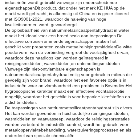
industrieën wordt gebruikt vanwege zijn onderscheidende
eigenschappenDit product, dat onder het merk KE HUA op de
markt wordt gebracht, is afkomstig uit China en is gecertificeerd
met ISO9001-2021, waardoor de naleving van hoge
kwaliteitsnormen wordt gewaarborgd.
De oplosbaarheid van natriummetasilicaatpentahydraat in water
maakt het ideaal voor een breed scala aan toepassingen.De
effectieve corrosie-remmende eigenschappen maken het
geschikt voor preparaten zoals metaalreinigingsmiddelenDe witte
poedervorm van de verbinding vergroot de veelzijdigheid ervan,
waardoor deze naadloos kan worden geïntegreerd in
reinigingsmiddelen, wasmiddelen,en ontsmettingsmiddelen.
Vanwege zijn niet-ontvlambare eigenschappen is
natriummetasilicaatpentahydraat veilig voor gebruik in milieus die
gevoelig zijn voor brand, waardoor het een favoriete optie is in
industrieën waar ontvlambaarheid een probleem is.BovendienHet
hygroscopische karakter maakt een effectieve vochtabsorptie
mogelijk, waardoor het geschikt is voor bepaalde kleefstoffen en
afdichtmiddelen.
De toepassingen van natriummetasilicaatpentahydraat zijn divers.
Het kan worden gevonden in huishoudelijke reinigingsmiddelen,
wasmiddelen en vaatwasseep, waardoor de reinigingsprestaties
worden verbeterd.In industriële context, wordt het gebruikt voor
metaaloppervlaktebehandeling, waterzuiveringsprocessen en als
onderdeel van speciale chemicaliën.