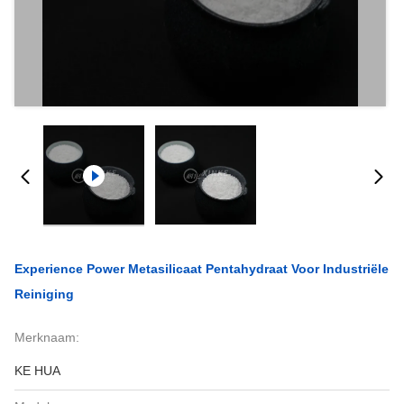
Experience Power Metasilicaat Pentahydraat Voor Industriële
Reiniging
Merknaam:
KE HUA