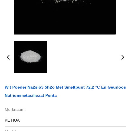
Wit Poeder Na2sio3 5h2o Met Smeltpunt 72,2 °C En Geurloos
Natriummetasilicaat Penta
Merknaam:
KE HUA