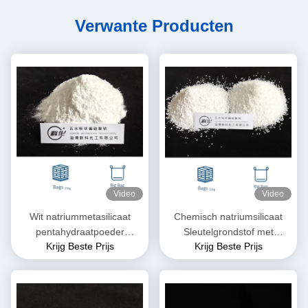
Verwante Producten
Video
Video
Wit natriummetasilicaat
Chemisch natriumsilicaat
pentahydraatpoeder
Sleutelgrondstof met
Krijg Beste Prijs
Krijg Beste Prijs
Na2SiO3·5H2O
veelzijdige eigenschappen