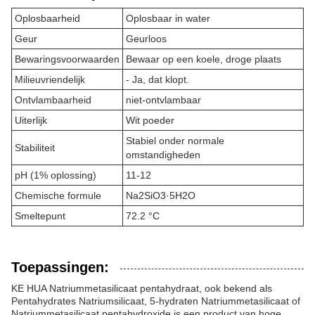
Oplosbaarheid
Oplosbaar in water
Geur
Geurloos
Bewaringsvoorwaarden
Bewaar op een koele, droge plaats
Milieuvriendelijk
- Ja, dat klopt.
Ontvlambaarheid
niet-ontvlambaar
Uiterlijk
Wit poeder
Stabiel onder normale
Stabiliteit
omstandigheden
pH (1% oplossing)
11-12
Chemische formule
Na2SiO3·5H2O
Smeltepunt
72.2 °C
Toepassingen:
KE HUA Natriummetasilicaat pentahydraat, ook bekend als
Pentahydrates Natriumsilicaat, 5-hydraten Natriummetasilicaat of
Natriummetasilicaat pentahydroxide,is een product van hoge