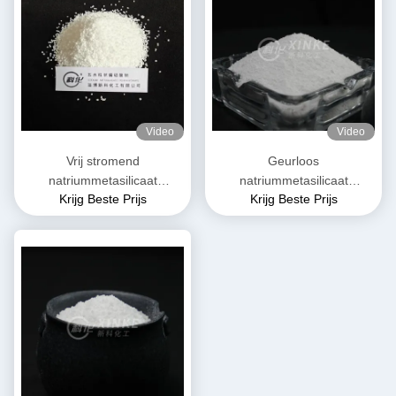
Video
Video
Vrij stromend
Geurloos
natriummetasilicaat
natriummetasilicaat
Krijg Beste Prijs
Krijg Beste Prijs
pentahydraat Granulaat Wit
pentahydraat Oplosbaar in
water Moleculair gewicht
212,14 g/mol