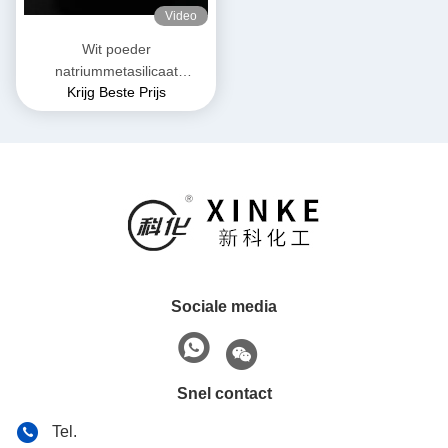
Video
Wit poeder
natriummetasilicaat
Krijg Beste Prijs
pentahydraat Niet
ontvlambaar en geschikt
voor opslag op een droge
plaats
Sociale media
Snel contact
Tel.