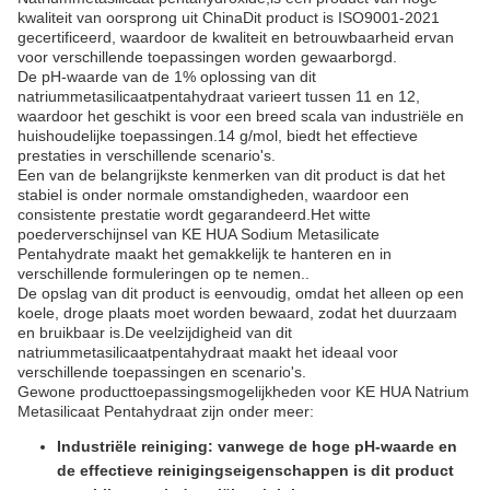
kwaliteit van oorsprong uit ChinaDit product is ISO9001-2021
gecertificeerd, waardoor de kwaliteit en betrouwbaarheid ervan
voor verschillende toepassingen worden gewaarborgd.
De pH-waarde van de 1% oplossing van dit
natriummetasilicaatpentahydraat varieert tussen 11 en 12,
waardoor het geschikt is voor een breed scala van industriële en
huishoudelijke toepassingen.14 g/mol, biedt het effectieve
prestaties in verschillende scenario's.
Een van de belangrijkste kenmerken van dit product is dat het
stabiel is onder normale omstandigheden, waardoor een
consistente prestatie wordt gegarandeerd.Het witte
poederverschijnsel van KE HUA Sodium Metasilicate
Pentahydrate maakt het gemakkelijk te hanteren en in
verschillende formuleringen op te nemen..
De opslag van dit product is eenvoudig, omdat het alleen op een
koele, droge plaats moet worden bewaard, zodat het duurzaam
en bruikbaar is.De veelzijdigheid van dit
natriummetasilicaatpentahydraat maakt het ideaal voor
verschillende toepassingen en scenario's.
Gewone producttoepassingsmogelijkheden voor KE HUA Natrium
Metasilicaat Pentahydraat zijn onder meer:
Industriële reiniging: vanwege de hoge pH-waarde en
de effectieve reinigingseigenschappen is dit product