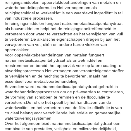
reinigingsmiddelen, oppervlaktebehandelingen van metalen en
waterbehandelingsformules.Het vermogen om als
reinigingsmiddel te werkenHet is een waardevol ingrediënt in tal
van industriële processen.
In reinigingsmiddelen fungeert natriummetasilicaatpentahydraat
als bouwmiddel en helpt het de reinigingsdoeltreffendheid te
verbeteren door water te verzachten en het verwijderen van vuil
te verbeteren.De alkalische eigenschappen dragen bij aan het
verwijderen van vet, oliën en andere harde vlekken van
oppervlakken.
Voor oppervlaktebehandelingen van metalen fungeert
natriummetasilicaatpentahydraat als ontvetmiddel en
roestremmer en bereidt het oppervlak voor op latere coating- of
afwerkingsprocessen.Het vermogen om verontreinigende stoffen
te verwijderen en de hechting te bevorderen, maakt het
essentieel voor metaalvoorbehandeling.
Bovendien wordt natriummetasilicaatpentahydraat gebruikt in
waterbehandelingsprocessen om de pH-waarden te controleren,
de vorming van schubben te remmen en de flocculatie te
verbeteren.De rol die het speelt bij het handhaven van de
waterkwaliteit en het verbeteren van de filtratie-efficiëntie is van
cruciaal belang voor verschillende industriële en gemeentelijke
waterzuiveringssystemen.
Over het algemeen biedt natriummetasilicaatpentahydraat een
combinatie van prestaties, veiligheid en milieuvriendelijkheid,