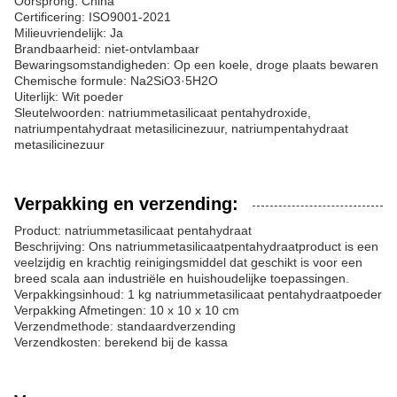
Oorsprong: China
Certificering: ISO9001-2021
Milieuvriendelijk: Ja
Brandbaarheid: niet-ontvlambaar
Bewaringsomstandigheden: Op een koele, droge plaats bewaren
Chemische formule: Na2SiO3·5H2O
Uiterlijk: Wit poeder
Sleutelwoorden: natriummetasilicaat pentahydroxide,
natriumpentahydraat metasilicinezuur, natriumpentahydraat
metasilicinezuur
Verpakking en verzending:
Product: natriummetasilicaat pentahydraat
Beschrijving: Ons natriummetasilicaatpentahydraatproduct is een
veelzijdig en krachtig reinigingsmiddel dat geschikt is voor een
breed scala aan industriële en huishoudelijke toepassingen.
Verpakkingsinhoud: 1 kg natriummetasilicaat pentahydraatpoeder
Verpakking Afmetingen: 10 x 10 x 10 cm
Verzendmethode: standaardverzending
Verzendkosten: berekend bij de kassa