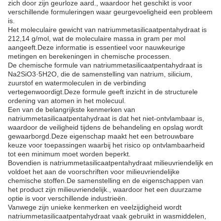
zich door zijn geurloze aard., waardoor het geschikt is voor
verschillende formuleringen waar geurgevoeligheid een probleem
is.
Het moleculaire gewicht van natriummetasilicaatpentahydraat is
212,14 g/mol, wat de moleculaire massa in gram per mol
aangeeft.Deze informatie is essentieel voor nauwkeurige
metingen en berekeningen in chemische processen.
De chemische formule van natriummetasilicaatpentahydraat is
Na2SiO3·5H2O, die de samenstelling van natrium, silicium,
zuurstof en watermoleculen in de verbinding
vertegenwoordigt.Deze formule geeft inzicht in de structurele
ordening van atomen in het molecuul.
Een van de belangrijkste kenmerken van
natriummetasilicaatpentahydraat is dat het niet-ontvlambaar is,
waardoor de veiligheid tijdens de behandeling en opslag wordt
gewaarborgd.Deze eigenschap maakt het een betrouwbare
keuze voor toepassingen waarbij het risico op ontvlambaarheid
tot een minimum moet worden beperkt.
Bovendien is natriummetasilicaatpentahydraat milieuvriendelijk en
voldoet het aan de voorschriften voor milieuvriendelijke
chemische stoffen.De samenstelling en de eigenschappen van
het product zijn milieuvriendelijk., waardoor het een duurzame
optie is voor verschillende industrieën.
Vanwege zijn unieke kenmerken en veelzijdigheid wordt
natriummetasilicaatpentahydraat vaak gebruikt in wasmiddelen,