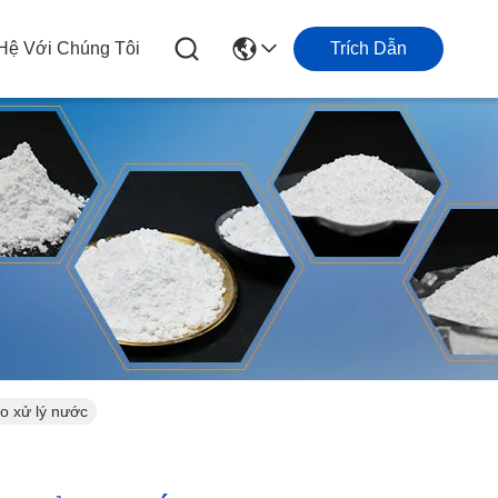
 Hệ Với Chúng Tôi
Trích Dẫn
ho xử lý nước