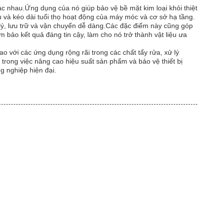
c nhau.Ứng dụng của nó giúp bảo vệ bề mặt kim loại khỏi thiệt
u và kéo dài tuổi thọ hoạt động của máy móc và cơ sở hạ tầng.
ử lý, lưu trữ và vận chuyển dễ dàng.Các đặc điểm này cũng góp
 bảo kết quả đáng tin cậy, làm cho nó trở thành vật liệu ưa
o với các ứng dụng rộng rãi trong các chất tẩy rửa, xử lý
 trong việc nâng cao hiệu suất sản phẩm và bảo vệ thiết bị
g nghiệp hiện đại.