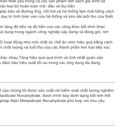
phần thiết yếu trong cả các sản phẩm làm sạch gia đình và
ảo loại bỏ hoàn toàn mỡ, dầu và bụi bẩn.
 giúp bảo vệ đường ống, nồi hơi,và hệ thống làm mát bằng cách
y trì tính toàn vẹn của hệ thống và kéo dài tuổi thọ của thiết
àm tăng độ bền và độ bền của các công thức kết dính khác
sử dụng trong ngành công nghiệp xây dựng và đóng gói, nơi
9H2O hoạt động như một chất ức chế ăn mòn hiệu quả bằng cách
ì chất lượng và tuổi thọ của các thành phần kim loại tiếp xúc
khác nhau,Tăng hiệu quả quá trình và tính nhất quán sản
y đảm bảo hiệu suất tối ưu trong các ứng dụng đa dạng.
O của chúng tôi được sản xuất với kiểm soát chất lượng nghiêm
silicate Nonahydrate, được trình bày dưới dạng bột tinh thể
i pháp Natri Metasilicate Nonahydrate phù hợp với nhu cầu