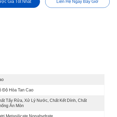
ợc Giá Tốt Nhất
Liên Hệ Ngay Bây Giờ
ao
ó Độ Hòa Tan Cao
ất Tẩy Rửa, Xử Lý Nước, Chất Kết Dính, Chất 
hống Ăn Mòn
tri Metasilicate Nonahydrate