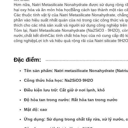
Hơn nữa, Natri Metasilicate Nonahydrate được sử dụng rộng rã
hại oxy hóa và ăn mòn hóa họcBằng cách tạo thành một rào cản 
Các thuộc tính vật lý của Natri Metasilicate Nonahydrate, chẳ
phần vào hiệu suất nhất quán của nó trong các công thức và qu
thích cho các nhà sản xuất và người sử dụng công nghiệp trên 
Tóm lại, Natri Metasilicate Nonahydrate (Na2SiO3 · 9H2O), còn 
nước,chất kết dínhCác tính chất hóa học của nó cung cấp độ ki
công nghiệpLợi ích và hiệu quả rộng rãi của Natri silicate 9H
Đặc điểm:
Tên sản phẩm: Natri metasilicate Nonahydrate (Natri
Công thức hóa học: Na2SiO3·9H2O
Điều kiện lưu trữ: Cất giữ ở nơi lạnh, khô
Độ hòa tan trong nước: Rất hòa tan trong nước
Mật độ: cao
Ứng dụng: Sử dụng trong chất tẩy rửa, xử lý nước, c