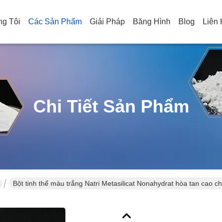
g Tôi
Các Sản Phẩm
Giải Pháp
Băng Hình
Blog
Liên
Chi Tiết Sản Phẩm
Bột tinh thể màu trắng Natri Metasilicat Nonahydrat hòa tan cao c