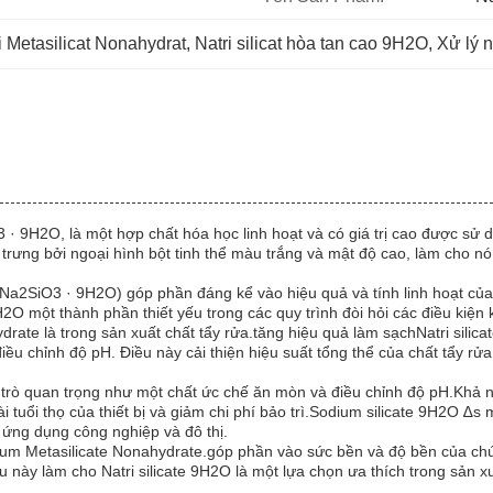
i Metasilicat Nonahydrat
, 
Natri silicat hòa tan cao 9H2O
, 
Xử lý
3 · 9H2O, là một hợp chất hóa học linh hoạt và có giá trị cao được sử
 trưng bởi ngoại hình bột tinh thể màu trắng và mật độ cao, làm cho n
 (Na2SiO3 · 9H2O) góp phần đáng kể vào hiệu quả và tính linh hoạt c
H2O một thành phần thiết yếu trong các quy trình đòi hỏi các điều kiện
rate là trong sản xuất chất tẩy rửa.tăng hiệu quả làm sạchNatri silic
ều chỉnh độ pH. Điều này cải thiện hiệu suất tổng thể của chất tẩy r
 trò quan trọng như một chất ức chế ăn mòn và điều chỉnh độ pH.Khả n
i tuổi thọ của thiết bị và giảm chi phí bảo trì.Sodium silicate 9H2O ∆
 ứng dụng công nghiệp và đô thị.
ium Metasilicate Nonahydrate.góp phần vào sức bền và độ bền của chú
này làm cho Natri silicate 9H2O là một lựa chọn ưa thích trong sản xuất