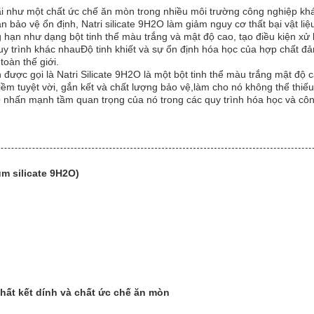
i như một chất ức chế ăn mòn trong nhiều môi trường công nghiệp khá
bảo vệ ổn định, Natri silicate 9H2O làm giảm nguy cơ thất bại vật liệ
ng hạn như dạng bột tinh thể màu trắng và mật độ cao, tạo điều kiện x
y trình khác nhauĐộ tinh khiết và sự ổn định hóa học của hợp chất đảm
toàn thế giới.
được gọi là Natri Silicate 9H2O là một bột tinh thể màu trắng mật độ ca
ềm tuyệt vời, gắn kết và chất lượng bảo vệ,làm cho nó không thể thiếu
2O nhấn mạnh tầm quan trọng của nó trong các quy trình hóa học và côn
um silicate 9H2O)
hất kết dính và chất ức chế ăn mòn