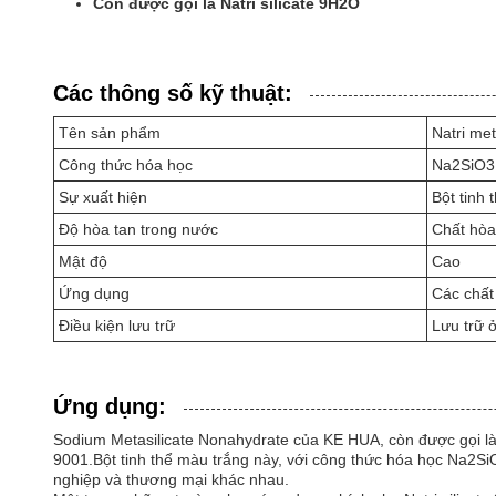
Còn được gọi là Natri silicate 9H2O
Các thông số kỹ thuật:
Tên sản phẩm
Natri met
Công thức hóa học
Na2SiO3
Sự xuất hiện
Bột tinh 
Độ hòa tan trong nước
Chất hòa
Mật độ
Cao
Ứng dụng
Các chất 
Điều kiện lưu trữ
Lưu trữ ở
Ứng dụng:
Sodium Metasilicate Nonahydrate của KE HUA, còn được gọi l
9001.Bột tinh thể màu trắng này, với công thức hóa học Na2Si
nghiệp và thương mại khác nhau.