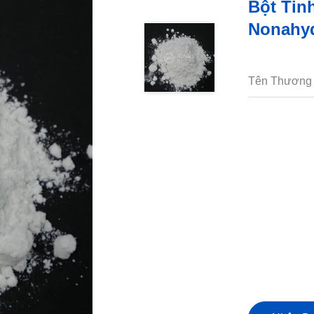
Bột Tinh
Nonahyd
Tên Thương 