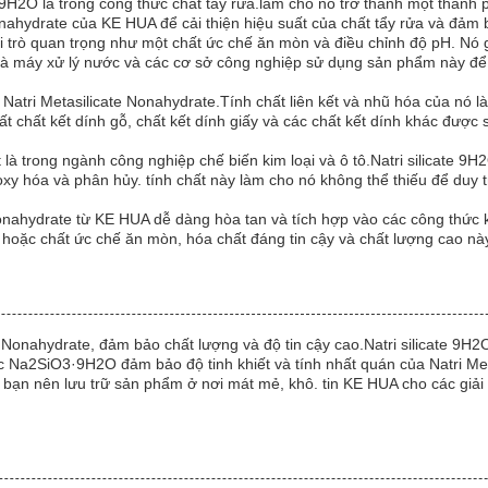
9H2O là trong công thức chất tẩy rửa.làm cho nó trở thành một thành 
hydrate của KE HUA để cải thiện hiệu suất của chất tẩy rửa và đảm b
vai trò quan trọng như một chất ức chế ăn mòn và điều chỉnh độ pH. Nó
hà máy xử lý nước và các cơ sở công nghiệp sử dụng sản phẩm này để du
Natri Metasilicate Nonahydrate.Tính chất liên kết và nhũ hóa của nó l
chất kết dính gỗ, chất kết dính giấy và các chất kết dính khác được 
 là trong ngành công nghiệp chế biến kim loại và ô tô.Natri silicate 
xy hóa và phân hủy. tính chất này làm cho nó không thể thiếu để duy tr
onahydrate từ KE HUA dễ dàng hòa tan và tích hợp vào các công thức 
hoặc chất ức chế ăn mòn, hóa chất đáng tin cậy và chất lượng cao nà
onahydrate, đảm bảo chất lượng và độ tin cậy cao.Natri silicate 9H2
Na2SiO3·9H2O đảm bảo độ tinh khiết và tính nhất quán của Natri Meta
n bạn nên lưu trữ sản phẩm ở nơi mát mẻ, khô. tin KE HUA cho các giả