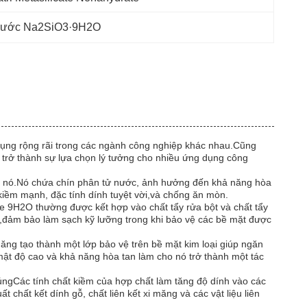
 nước Na2SiO3·9H2O
 dụng rộng rãi trong các ngành công nghiệp khác nhau.Cũng
ó trở thành sự lựa chọn lý tưởng cho nhiều ứng dụng công
ủa nó.Nó chứa chín phân tử nước, ảnh hưởng đến khả năng hòa
 kiềm mạnh, đặc tính dính tuyệt vời,và chống ăn mòn.
ate 9H2O thường được kết hợp vào chất tẩy rửa bột và chất tẩy
ửa,đảm bảo làm sạch kỹ lưỡng trong khi bảo vệ các bề mặt được
ăng tạo thành một lớp bảo vệ trên bề mặt kim loại giúp ngăn
s mật độ cao và khả năng hòa tan làm cho nó trở thành một tác
ngCác tính chất kiềm của hợp chất làm tăng độ dính vào các
 chất kết dính gỗ, chất liên kết xi măng và các vật liệu liên