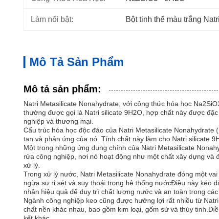
Làm nổi bật:
Bột tinh thể màu trắng Natr
Mô Tả Sản Phẩm
Mô tả sản phẩm:
Natri Metasilicate Nonahydrate, với công thức hóa học Na2SiO
thường được gọi là Natri silicate 9H2O, hợp chất này được đặc
nghiệp và thương mại.
Cấu trúc hóa học độc đáo của Natri Metasilicate Nonahydrate
tan và phản ứng của nó. Tính chất này làm cho Natri silicate 9
Một trong những ứng dụng chính của Natri Metasilicate Nonahyd
rửa công nghiệp, nơi nó hoạt động như một chất xây dựng và đi
xử lý.
Trong xử lý nước, Natri Metasilicate Nonahydrate đóng một vai
ngừa sự rỉ sét và suy thoái trong hệ thống nướcĐiều này kéo dà
nhân hiệu quả để duy trì chất lượng nước và an toàn trong các
Ngành công nghiệp keo cũng được hưởng lợi rất nhiều từ Natr
chất nền khác nhau, bao gồm kim loại, gốm sứ và thủy tinh.Điều 
kết khác.