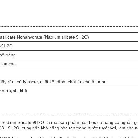
asilicate Nonahydrate (Natrium silicate 9H2O)
·9H2O
thể trắng
 tan cao
tẩy rửa, xử lý nước, chất kết dính, chất ức chế ăn mòn
 nơi lạnh, khô
à Sodium Silicate 9H2O, là một sản phẩm hóa học đa năng có nguồn g
O3 · 9H2O, cung cấp khả năng hòa tan trong nước tuyệt vời, làm cho 