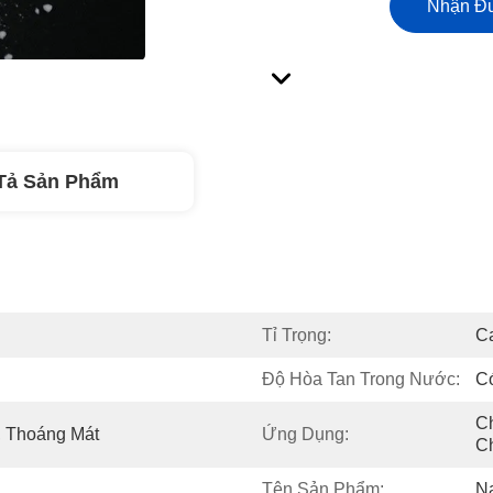
Nhận Đư
Tả Sản Phẩm
Tỉ Trọng:
C
Độ Hòa Tan Trong Nước:
C
Ch
 Thoáng Mát
Ứng Dụng:
C
Tên Sản Phẩm:
Na