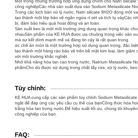
Một trong những trường hợp ứng dụng chính cho Natri silicate 
công nghiệpCác nhà sản xuất dựa vào Sodium Metasilicate Nona
Trong các kịch bản xử lý nước, Natri silicate 9H2O đóng một 
tạo thành một lớp bảo vệ ngăn ngừa rỉ sét và tích tụ vảyCác n
bị, đảm bảo hiệu quả hoạt động và an toàn.
Sản xuất keo là một môi trường ứng dụng quan trọng khác cho 
nhauSản phẩm của KE HUA được ưa chuộng trong việc sản xuất 
mà sự kết dính mạnh mẽ và đáng tin cậy là rất quan trọng.
ức chế ăn mòn là một trường hợp sử dụng quan trọng, đặc biệt
tạo thành một hàng rào bảo vệ trên bề mặt kim loại, làm giảm o
với môi trường khắc nghiệt.
Nhờ khả năng hòa tan cao trong nước, Natrium Metasilicate N
phẩmCho dù được sử dụng trong chất tẩy rửa, xử lý nước, keo 
Tùy chỉnh:
KE HUA cung cấp các sản phẩm tùy chỉnh Sodium Metasilicate N
ngặt để đáp ứng các yêu cầu cụ thể của bạnCông thức hóa học 
trắng hòa tan trong nước.Để hiệu suất tối ưu, chúng tôi khuyê
công nghiệp của bạn.
FAQ: