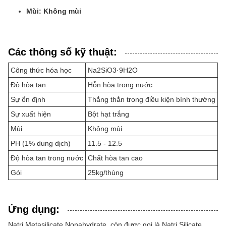
Mùi: Không mùi
Các thông số kỹ thuật:
Công thức hóa học
Na2SiO3·9H2O
Độ hòa tan
Hỗn hòa trong nước
Sự ổn định
Thẳng thắn trong điều kiện bình thường
Sự xuất hiện
Bột hạt trắng
Mùi
Không mùi
PH (1% dung dịch)
11.5 - 12.5
Độ hòa tan trong nước
Chất hòa tan cao
Gói
25kg/thùng
Ứng dụng:
Natri Metasilicate Nonahydrate, còn được gọi là Natri Silicate