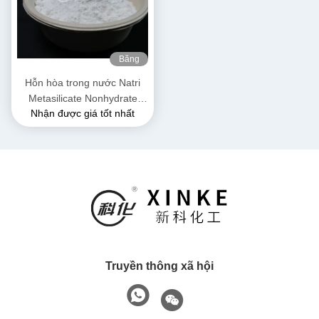
Băng
hình
Hỗn hòa trong nước Natri
Metasilicate Nonhydrate
Nhận được giá tốt nhất
Vàng và tự do chảy hạt bột
nước tinh thể 54%
Truyền thông xã hội