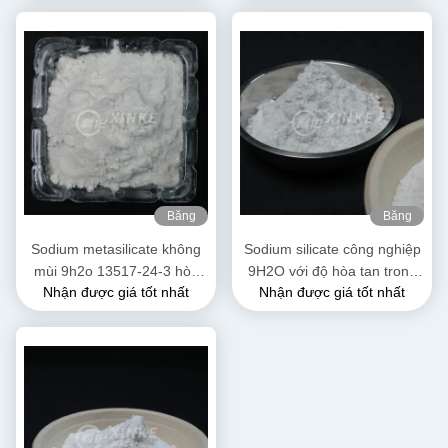
Băng
Băng
hình
hình
Sodium metasilicate không
Sodium silicate công nghiệp
mùi 9h2o 13517-24-3 hòa
9H2O với độ hòa tan trong
Nhận được giá tốt nhất
Nhận được giá tốt nhất
tan trong nước
nước hòa tan và 54% nước
tinh thể