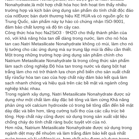
Nonahydrate,là một hợp chất hóa học linh hoạt tìm thấy nhiều
trường hợp và kịch bản ứng dụng sản phẩm do tính chất độc đáo
của nóĐược bán dưới thương hiệu KE HUA và có nguồn gốc từ
Trung Quốc, sản phẩm này tự hào có chứng nhận ISO-9001,
đảm bảo chất lượng và độ tin cậy cao.
Công thức hóa học Na2SiO3 · 9H2O cho thấy thành phần của
nó, với khả năng hòa tan dễ dàng trong nước, làm cho nó hòa
tan cao.Natri Metasilicate Nonahydrate không có mùi, làm cho nó
lý tưởng cho các ứng dụng mà sự trung lập mùi là điều cần thiết.
Một trong những trường hợp ứng dụng sản phẩm chính cho
Natrium Metasilicate Nonahydrate là trong công thức sản phẩm
làm sạch công nghiệp.Độ hòa tan trong nước và dạng bột hạt
trắng làm cho nó trở thành lựa chọn phổ biến cho sản xuất chất
tẩy rửaSự hòa tan cao của hợp chất này đảm bảo kết quả làm
sạch nhanh chóng và hiệu quả trên các bề mặt và ngành công
nghiệp khác nhau.
Trong ngành xây dựng, Natri Metasilicate Nonahydrate được sử
dụng như một chất làm dày đặc bê tông và làm cứng.Khả năng
phản ứng với calcium hydroxide có trong bê tông dẫn đến bề mặt
dày đặc và bền hơn, tăng cường tuổi thọ của các cấu trúc bê
tông. Hợp chất này cũng được sử dụng trong sản xuất vật liệu
chống cháy do tính chất ràng buộc tuyệt vời của nó.
Hơn nữa, Natrium Metasilicate Nonahydrate được sử dụng trong
ngành dệt may để nhuộm và làm trắng.đảm bảo kết quả nhất
quán trong xử lý vảiNgoài ra, hợp chất này được sử dụng trong