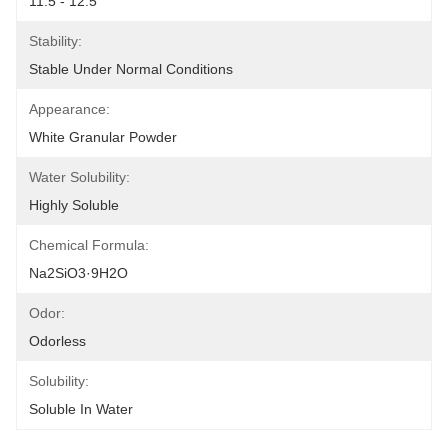
11.5 - 12.5
Stability:
Stable Under Normal Conditions
Appearance:
White Granular Powder
Water Solubility:
Highly Soluble
Chemical Formula:
Na2SiO3·9H2O
Odor:
Odorless
Solubility:
Soluble In Water