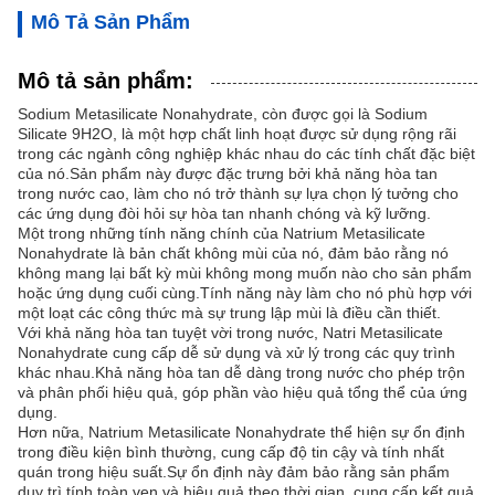
Mô Tả Sản Phẩm
Mô tả sản phẩm:
Sodium Metasilicate Nonahydrate, còn được gọi là Sodium
Silicate 9H2O, là một hợp chất linh hoạt được sử dụng rộng rãi
trong các ngành công nghiệp khác nhau do các tính chất đặc biệt
của nó.Sản phẩm này được đặc trưng bởi khả năng hòa tan
trong nước cao, làm cho nó trở thành sự lựa chọn lý tưởng cho
các ứng dụng đòi hỏi sự hòa tan nhanh chóng và kỹ lưỡng.
Một trong những tính năng chính của Natrium Metasilicate
Nonahydrate là bản chất không mùi của nó, đảm bảo rằng nó
không mang lại bất kỳ mùi không mong muốn nào cho sản phẩm
hoặc ứng dụng cuối cùng.Tính năng này làm cho nó phù hợp với
một loạt các công thức mà sự trung lập mùi là điều cần thiết.
Với khả năng hòa tan tuyệt vời trong nước, Natri Metasilicate
Nonahydrate cung cấp dễ sử dụng và xử lý trong các quy trình
khác nhau.Khả năng hòa tan dễ dàng trong nước cho phép trộn
và phân phối hiệu quả, góp phần vào hiệu quả tổng thể của ứng
dụng.
Hơn nữa, Natrium Metasilicate Nonahydrate thể hiện sự ổn định
trong điều kiện bình thường, cung cấp độ tin cậy và tính nhất
quán trong hiệu suất.Sự ổn định này đảm bảo rằng sản phẩm
duy trì tính toàn vẹn và hiệu quả theo thời gian, cung cấp kết quả