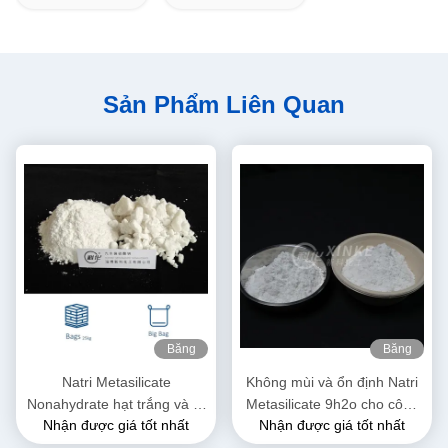
Sản Phẩm Liên Quan
Băng
Băng
hình
hình
Natri Metasilicate
Không mùi và ổn định Natri
Nonahydrate hạt trắng và tự
Metasilicate 9h2o cho công
Nhận được giá tốt nhất
Nhận được giá tốt nhất
do chảy / bột 13517-24-3
nghiệp 13517-24-3