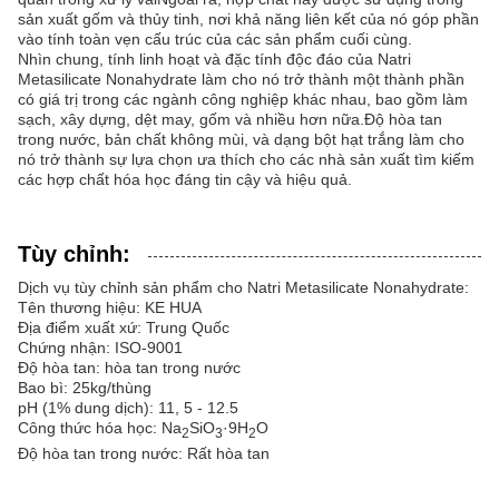
sản xuất gốm và thủy tinh, nơi khả năng liên kết của nó góp phần
vào tính toàn vẹn cấu trúc của các sản phẩm cuối cùng.
Nhìn chung, tính linh hoạt và đặc tính độc đáo của Natri
Metasilicate Nonahydrate làm cho nó trở thành một thành phần
có giá trị trong các ngành công nghiệp khác nhau, bao gồm làm
sạch, xây dựng, dệt may, gốm và nhiều hơn nữa.Độ hòa tan
trong nước, bản chất không mùi, và dạng bột hạt trắng làm cho
nó trở thành sự lựa chọn ưa thích cho các nhà sản xuất tìm kiếm
các hợp chất hóa học đáng tin cậy và hiệu quả.
Tùy chỉnh:
Dịch vụ tùy chỉnh sản phẩm cho Natri Metasilicate Nonahydrate:
Tên thương hiệu: KE HUA
Địa điểm xuất xứ: Trung Quốc
Chứng nhận: ISO-9001
Độ hòa tan: hòa tan trong nước
Bao bì: 25kg/thùng
pH (1% dung dịch): 11, 5 - 12.5
Công thức hóa học: Na
SiO
·9H
O
2
3
2
Độ hòa tan trong nước: Rất hòa tan