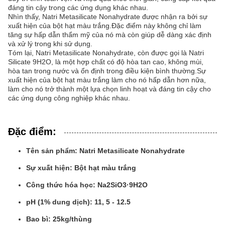
đáng tin cậy trong các ứng dụng khác nhau.
Nhìn thấy, Natri Metasilicate Nonahydrate được nhận ra bởi sự
xuất hiện của bột hạt màu trắng.Đặc điểm này không chỉ làm
tăng sự hấp dẫn thẩm mỹ của nó mà còn giúp dễ dàng xác định
và xử lý trong khi sử dụng.
Tóm lại, Natri Metasilicate Nonahydrate, còn được gọi là Natri
Silicate 9H2O, là một hợp chất có độ hòa tan cao, không mùi,
hòa tan trong nước và ổn định trong điều kiện bình thường.Sự
xuất hiện của bột hạt màu trắng làm cho nó hấp dẫn hơn nữa,
làm cho nó trở thành một lựa chọn linh hoạt và đáng tin cậy cho
các ứng dụng công nghiệp khác nhau.
Đặc điểm:
Tên sản phẩm: Natri Metasilicate Nonahydrate
Sự xuất hiện: Bột hạt màu trắng
Công thức hóa học: Na2SiO3·9H2O
pH (1% dung dịch): 11, 5 - 12.5
Bao bì: 25kg/thùng